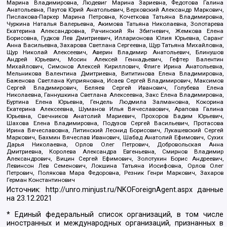
Марина Владимировна, Людевиг Марина Зариевна, Федотова Галина
Анатольевна, Паутов Юрий Анатольевич, Верховский Александр Маркович,
Пислакова-Паркер Марина Петровна, Кочеткова Татьяна Владимировна,
Чуркина Наталья Валерьевна, Акимова Татьяна Николаевна, Золотарева
Екатерина Александровна, Рачинский Ян Збигневич, Жемкова Елена
Борисовна, Гудков Лев Дмитриевич, Илларионова Юлия Юрьевна, Саранг
Анна Васильевна, Захарова Светлана Сергеевна, Щур Татьяна Михайловна,
Щур Николай Алексеевич, Аверин Владимир Анатольевич, Блинушов
Андрей Юрьевич, Мосин Алексей Геннадьевич, Гефтер Валентин
Михайлович, Симонов Алексей Кириллович, Флиге Ирина Анатольевна,
Мельникова Валентина Дмитриевна, Вититинова Елена Владимировна,
Баженова Светлана Куприяновна, Исаев Сергей Владимирович, Максимов
Сергей Владимирович, Беляев Сергей Иванович, Голубева Елена
Николаевна, Ганнушкина Светлана Алексеевна, Закс Елена Владимировна,
Буртина Елена Юрьевна, Гендель Людмила Залмановна, Кокорина
Екатерина Алексеевна, Шуманов Илья Вячеславович, Арапова Галина
Юрьевна, Свечников Анатолий Мариевич, Прохоров Вадим Юрьевич,
Шахова Елена Владимировна, Подузов Сергей Васильевич, Протасова
Ирина Вячеславовна, Литинский Леонид Борисович, Лукашевский Сергей
Маркович, Бахмин Вячеслав Иванович, Шабад Анатолий Ефимович, Сухих
Дарья Николаевна, Орлов Олег Петрович, Добровольская Анна
Дмитриевна, Королева Александра Евгеньевна, Смирнов Владимир
Александрович, Вицин Сергей Ефимович, Золотухин Борис Андреевич,
Левинсон Лев Семенович, Локшина Татьяна Иосифовна, Орлов Олег
Петрович, Полякова Мара Федоровна, Резник Генри Маркович, Захаров
Герман Константинович
Источник:
http://unro.minjust.ru/NKOForeignAgent.aspx
данные
на
23.12.2021
* Единый федеральный список организаций, в том числе
иностранных и международных организаций, признанных в