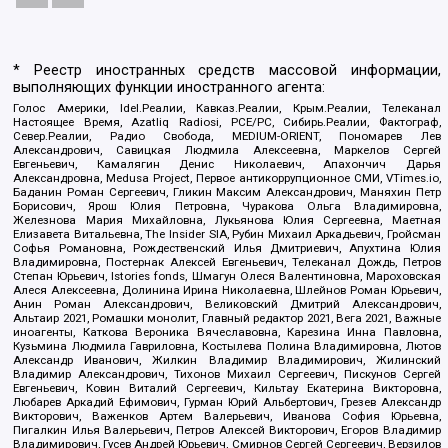
* Реестр иностранных средств массовой информации,
выполняющих функции иностранного агента:
Голос Америки, Idel.Реалии, Кавказ.Реалии, Крым.Реалии, Телеканал
Настоящее Время, Azatliq Radiosi, PCE/PC, Сибирь.Реалии, Фактограф,
Север.Реалии, Радио Свобода, MEDIUM-ORIENT, Пономарев Лев
Александрович, Савицкая Людмила Алексеевна, Маркелов Сергей
Евгеньевич, Камалягин Денис Николаевич, Апахончич Дарья
Александровна, Medusa Project, Первое антикоррупционное СМИ, VTimes.io,
Баданин Роман Сергеевич, Гликин Максим Александрович, Маняхин Петр
Борисович, Ярош Юлия Петровна, Чуракова Ольга Владимировна,
Железнова Мария Михайловна, Лукьянова Юлия Сергеевна, Маетная
Елизавета Витальевна, The Insider SIA, Рубин Михаил Аркадьевич, Гройсман
Софья Романовна, Рождественский Илья Дмитриевич, Апухтина Юлия
Владимировна, Постернак Алексей Евгеньевич, Телеканал Дождь, Петров
Степан Юрьевич, Istories fonds, Шмагун Олеся Валентиновна, Мароховская
Алеся Алексеевна, Долинина Ирина Николаевна, Шлейнов Роман Юрьевич,
Анин Роман Александрович, Великовский Дмитрий Александрович,
Альтаир 2021, Ромашки монолит, Главный редактор 2021, Вега 2021, Важные
иноагенты, Каткова Вероника Вячеславовна, Карезина Инна Павловна,
Кузьмина Людмила Гавриловна, Костылева Полина Владимировна, Лютов
Александр Иванович, Жилкин Владимир Владимирович, Жилинский
Владимир Александрович, Тихонов Михаил Сергеевич, Пискунов Сергей
Евгеньевич, Ковин Виталий Сергеевич, Кильтау Екатерина Викторовна,
Любарев Аркадий Ефимович, Гурман Юрий Альбертович, Грезев Александр
Викторович, Важенков Артем Валерьевич, Иванова София Юрьевна,
Пигалкин Илья Валерьевич, Петров Алексей Викторович, Егоров Владимир
Владимирович, Гусев Андрей Юрьевич, Смирнов Сергей Сергеевич, Верзилов