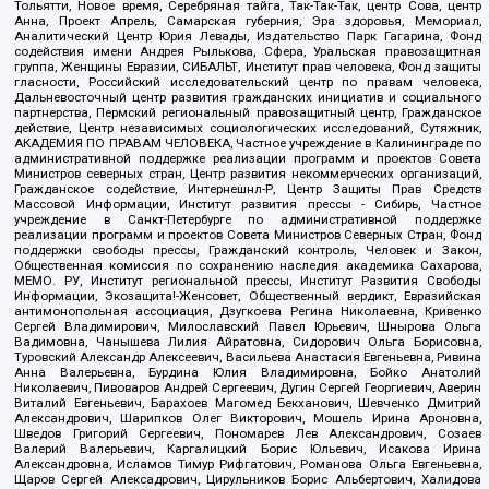
Тольятти, Новое время, Серебряная тайга, Так-Так-Так, центр Сова, центр
Анна, Проект Апрель, Самарская губерния, Эра здоровья, Мемориал,
Аналитический Центр Юрия Левады, Издательство Парк Гагарина, Фонд
содействия имени Андрея Рылькова, Сфера, Уральская правозащитная
группа, Женщины Евразии, СИБАЛЬТ, Институт прав человека, Фонд защиты
гласности, Российский исследовательский центр по правам человека,
Дальневосточный центр развития гражданских инициатив и социального
партнерства, Пермский региональный правозащитный центр, Гражданское
действие, Центр независимых социологических исследований, Сутяжник,
АКАДЕМИЯ ПО ПРАВАМ ЧЕЛОВЕКА, Частное учреждение в Калининграде по
административной поддержке реализации программ и проектов Совета
Министров северных стран, Центр развития некоммерческих организаций,
Гражданское содействие, Интернешнл-Р, Центр Защиты Прав Средств
Массовой Информации, Институт развития прессы - Сибирь, Частное
учреждение в Санкт-Петербурге по административной поддержке
реализации программ и проектов Совета Министров Северных Стран, Фонд
поддержки свободы прессы, Гражданский контроль, Человек и Закон,
Общественная комиссия по сохранению наследия академика Сахарова,
МЕМО. РУ, Институт региональной прессы, Институт Развития Свободы
Информации, Экозащита!-Женсовет, Общественный вердикт, Евразийская
антимонопольная ассоциация, Дзугкоева Регина Николаевна, Кривенко
Сергей Владимирович, Милославский Павел Юрьевич, Шнырова Ольга
Вадимовна, Чанышева Лилия Айратовна, Сидорович Ольга Борисовна,
Туровский Александр Алексеевич, Васильева Анастасия Евгеньевна, Ривина
Анна Валерьевна, Бурдина Юлия Владимировна, Бойко Анатолий
Николаевич, Пивоваров Андрей Сергеевич, Дугин Сергей Георгиевич, Аверин
Виталий Евгеньевич, Барахоев Магомед Бекханович, Шевченко Дмитрий
Александрович, Шарипков Олег Викторович, Мошель Ирина Ароновна,
Шведов Григорий Сергеевич, Пономарев Лев Александрович, Созаев
Валерий Валерьевич, Каргалицкий Борис Юльевич, Исакова Ирина
Александровна, Исламов Тимур Рифгатович, Романова Ольга Евгеньевна,
Щаров Сергей Алексадрович, Цирульников Борис Альбертович, Халидова