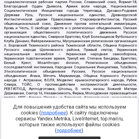
социалистическая рабочая партия России, Славянский союз, Формат-18,
Благородный Орден Дьявола, Армия воли народа, Национальная
Социалистическая Инициатива города Череповца, Духовно-Родовая
Держава Русь, Русское национальное единство, Древнерусской
Инглистической церкви Православных Староверов-Инглингов, Русский
общенациональный союз, Движение против нелегальной иммиграции,
Кровь и Честь, О свободе совести и о религиозных объединениях, Омская
организация общественного политического движения Русское
национальное единство, Северное Братство, Клуб Болельщиков Футбольного
Клуба Динамо, Файзрахманисты, Мусульманская религиозная организация
п. Боровский Тюменского района Тюменской области, Община Коренного
Русского народа Щелковского района, Правый сектор, Украинская
национальная ассамблея – Украинская народная самооборона,
Украинская повстанческая армия, Тризуб им. Степана Бандеры, Братство,
Белый Крест, Misanthropic division, Религиозное объединение
последователей инглиизма, Народная Социальная Инициатива, TulaSkins,
Этнополитическое объединение Русские, Русское национальное
объединение Атака, Мечеть Мирмамеда, Община Коренного Русского
народа г. Астрахани, ВОЛЯ, Меджлис крымскотатарского народа, Рубеж
Севера, ТОЙС, О противодействии экстремистской деятельности,
РЕВТАТПОД, Артподготовка, Штольц, В честь иконы Божией Матери
Державная, Сектор 16, Независимость, Фирма, Молодежная правозащитная
группа МПГ, Курсом Правды и Единения, Каракольская инициативная
группа, Автоград Крю, Союз Славянских Сил Руси, Алля-Аят,
Благотворительный пансионат Ак Умут, Русская республика Русь,
Для повышения удобства сайта мы используем
Арестантское уголовное единство, Башкорт, Нация и свобода, W.H.С., Фалунь
cookies (
подробнее
). К сайту подключены
Дафа, Иртыш Ultras, Русский Патриотический клуб-Новокузнецк/РПК,
сервисы Yandex.Metrika, LiveInternet, top.mail.ru,
Сибирский державный союз, Фонд борьбы с коррупцией, Фонд защиты прав
граждан, Штабы Навального, Совет граждан СССР Прикубанского округа г.
которые также используют файлы cookies
Краснодара
(
подробнее
).
Источник:
https://minjust.gov.ru/ru/documents/7822/
данные на