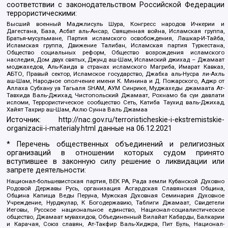
соответствии с законодательством Российской Федерации
террористическими:
Высший военный Маджлисуль Шура, Конгресс народов Ичкерии и
Дагестана, База, Асбат аль-Ансар, Священная война, Исламская группа,
Братья-мусульмане, Партия исламского освобождения, Лашкар-И-Тайба,
Исламская группа, Движение Талибан, Исламская партия Туркестана,
Общество социальных реформ, Общество возрождения исламского
наследия, Дом двух святых, Джунд аш-Шам, Исламский джихад – Джамаат
моджахедов, Аль-Каида в странах исламского Магриба, Имарат Кавказ,
АБТО, Правый сектор, Исламское государство, Джабха аль-Нусра ли-Ахль
аш-Шам, Народное ополчение имени К. Минина и Д. Пожарского, Аджр от
Аллаха Субхану уа Тагьаля SHAM, АУМ Синрике, Муджахеды джамаата Ат-
Тавхида Валь-Джихад, Чистопольский Джамаат, Рохнамо ба суи давлати
исломи, Террористическое сообщество Сеть, Катиба Таухид валь-Джихад,
Хайят Тахрир аш-Шам, Ахлю Сунна Валь Джамаа
Источник:
http://nac.gov.ru/terroristicheskie-i-ekstremistskie-
organizacii-i-materialy.html
данные на
06.12.2021
* Перечень общественных объединений и религиозных
организаций в отношении которых судом принято
вступившее в законную силу решение о ликвидации или
запрете деятельности:
Национал-большевистская партия, ВЕК РА, Рада земли Кубанской Духовно
Родовой Державы Русь, организация Асгардская Славянская Община,
Община Капища Веды Перуна, Мужская Духовная Семинария Духовное
Учреждение, Нурджулар, К Богодержавию, Таблиги Джамаат, Свидетели
Иеговы, Русское национальное единство, Национал-социалистическое
общество, Джамаат мувахидов, Объединенный Вилайат Кабарды, Балкарии
и Карачая, Союз славян, Ат-Такфир Валь-Хиджра, Пит Буль, Национал-