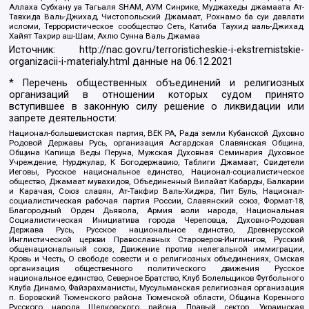
Аллаха Субхану уа Тагьаля SHAM, АУМ Синрике, Муджахеды джамаата Ат-
Тавхида Валь-Джихад, Чистопольский Джамаат, Рохнамо ба суи давлати
исломи, Террористическое сообщество Сеть, Катиба Таухид валь-Джихад,
Хайят Тахрир аш-Шам, Ахлю Сунна Валь Джамаа
Источник:
http://nac.gov.ru/terroristicheskie-i-ekstremistskie-
organizacii-i-materialy.html
данные на
06.12.2021
* Перечень общественных объединений и религиозных
организаций в отношении которых судом принято
вступившее в законную силу решение о ликвидации или
запрете деятельности:
Национал-большевистская партия, ВЕК РА, Рада земли Кубанской Духовно
Родовой Державы Русь, организация Асгардская Славянская Община,
Община Капища Веды Перуна, Мужская Духовная Семинария Духовное
Учреждение, Нурджулар, К Богодержавию, Таблиги Джамаат, Свидетели
Иеговы, Русское национальное единство, Национал-социалистическое
общество, Джамаат мувахидов, Объединенный Вилайат Кабарды, Балкарии
и Карачая, Союз славян, Ат-Такфир Валь-Хиджра, Пит Буль, Национал-
социалистическая рабочая партия России, Славянский союз, Формат-18,
Благородный Орден Дьявола, Армия воли народа, Национальная
Социалистическая Инициатива города Череповца, Духовно-Родовая
Держава Русь, Русское национальное единство, Древнерусской
Инглистической церкви Православных Староверов-Инглингов, Русский
общенациональный союз, Движение против нелегальной иммиграции,
Кровь и Честь, О свободе совести и о религиозных объединениях, Омская
организация общественного политического движения Русское
национальное единство, Северное Братство, Клуб Болельщиков Футбольного
Клуба Динамо, Файзрахманисты, Мусульманская религиозная организация
п. Боровский Тюменского района Тюменской области, Община Коренного
Русского народа Щелковского района, Правый сектор, Украинская