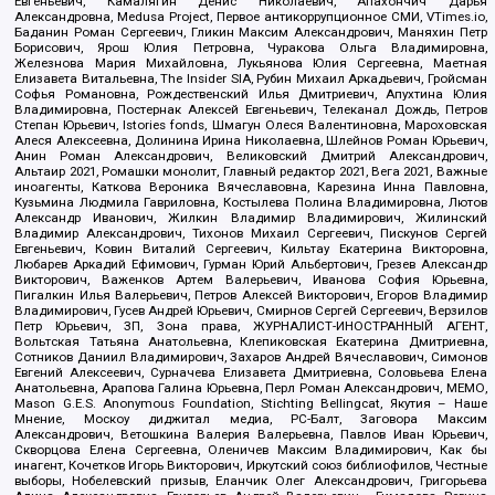
Евгеньевич, Камалягин Денис Николаевич, Апахончич Дарья
Александровна, Medusa Project, Первое антикоррупционное СМИ, VTimes.io,
Баданин Роман Сергеевич, Гликин Максим Александрович, Маняхин Петр
Борисович, Ярош Юлия Петровна, Чуракова Ольга Владимировна,
Железнова Мария Михайловна, Лукьянова Юлия Сергеевна, Маетная
Елизавета Витальевна, The Insider SIA, Рубин Михаил Аркадьевич, Гройсман
Софья Романовна, Рождественский Илья Дмитриевич, Апухтина Юлия
Владимировна, Постернак Алексей Евгеньевич, Телеканал Дождь, Петров
Степан Юрьевич, Istories fonds, Шмагун Олеся Валентиновна, Мароховская
Алеся Алексеевна, Долинина Ирина Николаевна, Шлейнов Роман Юрьевич,
Анин Роман Александрович, Великовский Дмитрий Александрович,
Альтаир 2021, Ромашки монолит, Главный редактор 2021, Вега 2021, Важные
иноагенты, Каткова Вероника Вячеславовна, Карезина Инна Павловна,
Кузьмина Людмила Гавриловна, Костылева Полина Владимировна, Лютов
Александр Иванович, Жилкин Владимир Владимирович, Жилинский
Владимир Александрович, Тихонов Михаил Сергеевич, Пискунов Сергей
Евгеньевич, Ковин Виталий Сергеевич, Кильтау Екатерина Викторовна,
Любарев Аркадий Ефимович, Гурман Юрий Альбертович, Грезев Александр
Викторович, Важенков Артем Валерьевич, Иванова София Юрьевна,
Пигалкин Илья Валерьевич, Петров Алексей Викторович, Егоров Владимир
Владимирович, Гусев Андрей Юрьевич, Смирнов Сергей Сергеевич, Верзилов
Петр Юрьевич, ЗП, Зона права, ЖУРНАЛИСТ-ИНОСТРАННЫЙ АГЕНТ,
Вольтская Татьяна Анатольевна, Клепиковская Екатерина Дмитриевна,
Сотников Даниил Владимирович, Захаров Андрей Вячеславович, Симонов
Евгений Алексеевич, Сурначева Елизавета Дмитриевна, Соловьева Елена
Анатольевна, Арапова Галина Юрьевна, Перл Роман Александрович, МЕМО,
Mason G.E.S. Anonymous Foundation, Stichting Bellingcat, Якутия – Наше
Мнение, Москоу диджитал медиа, РС-Балт, Заговора Максим
Александрович, Ветошкина Валерия Валерьевна, Павлов Иван Юрьевич,
Скворцова Елена Сергеевна, Оленичев Максим Владимирович, Как бы
инагент, Кочетков Игорь Викторович, Иркутский союз библиофилов, Честные
выборы, Нобелевский призыв, Еланчик Олег Александрович, Григорьева