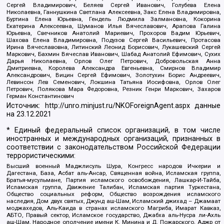
Сергей Владимирович, Беляев Сергей Иванович, Голубева Елена
Николаевна, Ганнушкина Светлана Алексеевна, Закс Елена Владимировна,
Буртина Елена Юрьевна, Гендель Людмила Залмановна, Кокорина
Екатерина Алексеевна, Шуманов Илья Вячеславович, Арапова Галина
Юрьевна, Свечников Анатолий Мариевич, Прохоров Вадим Юрьевич,
Шахова Елена Владимировна, Подузов Сергей Васильевич, Протасова
Ирина Вячеславовна, Литинский Леонид Борисович, Лукашевский Сергей
Маркович, Бахмин Вячеслав Иванович, Шабад Анатолий Ефимович, Сухих
Дарья Николаевна, Орлов Олег Петрович, Добровольская Анна
Дмитриевна, Королева Александра Евгеньевна, Смирнов Владимир
Александрович, Вицин Сергей Ефимович, Золотухин Борис Андреевич,
Левинсон Лев Семенович, Локшина Татьяна Иосифовна, Орлов Олег
Петрович, Полякова Мара Федоровна, Резник Генри Маркович, Захаров
Герман Константинович
Источник:
http://unro.minjust.ru/NKOForeignAgent.aspx
данные
на
23.12.2021
* Единый федеральный список организаций, в том числе
иностранных и международных организаций, признанных в
соответствии с законодательством Российской Федерации
террористическими:
Высший военный Маджлисуль Шура, Конгресс народов Ичкерии и
Дагестана, База, Асбат аль-Ансар, Священная война, Исламская группа,
Братья-мусульмане, Партия исламского освобождения, Лашкар-И-Тайба,
Исламская группа, Движение Талибан, Исламская партия Туркестана,
Общество социальных реформ, Общество возрождения исламского
наследия, Дом двух святых, Джунд аш-Шам, Исламский джихад – Джамаат
моджахедов, Аль-Каида в странах исламского Магриба, Имарат Кавказ,
АБТО, Правый сектор, Исламское государство, Джабха аль-Нусра ли-Ахль
аш-Шам, Народное ополчение имени К. Минина и Д. Пожарского, Аджр от