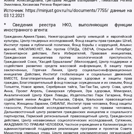
Алина Александровна, Григорьев Андрей Валерьевич , Гималова Регина
Эмилевна, Хисамова Регина Фаритовна
Источник:
https://minjust.gov.ru/ru/documents/7755/
данные на
03.12.2021
* Сведения реестра НКО, выполняющих функции
иностранного агента:
Гражданин.Армия.Право, Нижегородский центр немецкой и европейской
культуры, Центр гендерных исследований, Фонд защиты прав граждан Штаб,
Институт права и публичной политики, Фонд борьбы с коррупцией, Альянс
врачей, НАСИЛИЮ.НЕТ, Мы против СПИДа, СВЕЧА, Открытый Петербург,
Гуманитарное действие, Лига Избирателей, Правовая инициатива,
Гражданская инициатива против экологической преступности,
Гражданский Союз, "Хасдей Ерушалаим" (Милосердие), Центр поддержки и
содействия развитию средств массовой информации, В защиту прав
заключенных, Горячая Линия, Центр социально-информационных
инициатив Действие, Институт глобализации и социальных движений,
ВМЕСТЕ, Благотворительный фонд охраны здоровья и защиты прав
граждан, Благотворительный фонд помощи осужденным и их семьям, Фонд
Тольятти, Новое время, Серебряная тайга, Так-Так-Так, центр Сова, центр
Анна, Проект Апрель, Самарская губерния, Эра здоровья, Мемориал,
Аналитический Центр Юрия Левады, Издательство Парк Гагарина, Фонд
содействия имени Андрея Рылькова, Сфера, Уральская правозащитная
группа, Женщины Евразии, СИБАЛЬТ, Институт прав человека, Фонд защиты
гласности, Российский исследовательский центр по правам человека,
Дальневосточный центр развития гражданских инициатив и социального
партнерства, Пермский региональный правозащитный центр, Гражданское
действие, Центр независимых социологических исследований, Сутяжник,
АКАДЕМИЯ ПО ПРАВАМ ЧЕЛОВЕКА, Частное учреждение в Калининграде по
административной поддержке реализации программ и проектов Совета
Министров северных стран, Центр развития некоммерческих организаций,