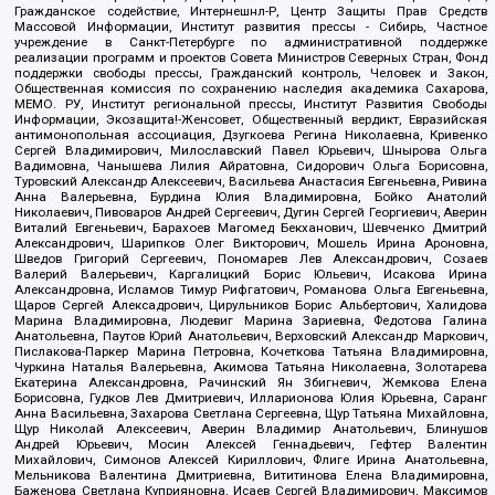
Гражданское содействие, Интернешнл-Р, Центр Защиты Прав Средств
Массовой Информации, Институт развития прессы - Сибирь, Частное
учреждение в Санкт-Петербурге по административной поддержке
реализации программ и проектов Совета Министров Северных Стран, Фонд
поддержки свободы прессы, Гражданский контроль, Человек и Закон,
Общественная комиссия по сохранению наследия академика Сахарова,
МЕМО. РУ, Институт региональной прессы, Институт Развития Свободы
Информации, Экозащита!-Женсовет, Общественный вердикт, Евразийская
антимонопольная ассоциация, Дзугкоева Регина Николаевна, Кривенко
Сергей Владимирович, Милославский Павел Юрьевич, Шнырова Ольга
Вадимовна, Чанышева Лилия Айратовна, Сидорович Ольга Борисовна,
Туровский Александр Алексеевич, Васильева Анастасия Евгеньевна, Ривина
Анна Валерьевна, Бурдина Юлия Владимировна, Бойко Анатолий
Николаевич, Пивоваров Андрей Сергеевич, Дугин Сергей Георгиевич, Аверин
Виталий Евгеньевич, Барахоев Магомед Бекханович, Шевченко Дмитрий
Александрович, Шарипков Олег Викторович, Мошель Ирина Ароновна,
Шведов Григорий Сергеевич, Пономарев Лев Александрович, Созаев
Валерий Валерьевич, Каргалицкий Борис Юльевич, Исакова Ирина
Александровна, Исламов Тимур Рифгатович, Романова Ольга Евгеньевна,
Щаров Сергей Алексадрович, Цирульников Борис Альбертович, Халидова
Марина Владимировна, Людевиг Марина Зариевна, Федотова Галина
Анатольевна, Паутов Юрий Анатольевич, Верховский Александр Маркович,
Пислакова-Паркер Марина Петровна, Кочеткова Татьяна Владимировна,
Чуркина Наталья Валерьевна, Акимова Татьяна Николаевна, Золотарева
Екатерина Александровна, Рачинский Ян Збигневич, Жемкова Елена
Борисовна, Гудков Лев Дмитриевич, Илларионова Юлия Юрьевна, Саранг
Анна Васильевна, Захарова Светлана Сергеевна, Щур Татьяна Михайловна,
Щур Николай Алексеевич, Аверин Владимир Анатольевич, Блинушов
Андрей Юрьевич, Мосин Алексей Геннадьевич, Гефтер Валентин
Михайлович, Симонов Алексей Кириллович, Флиге Ирина Анатольевна,
Мельникова Валентина Дмитриевна, Вититинова Елена Владимировна,
Баженова Светлана Куприяновна, Исаев Сергей Владимирович, Максимов