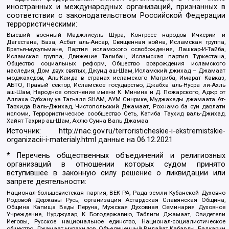
иностранных и международных организаций, признанных в
соответствии с законодательством Российской Федерации
террористическими:
Высший военный Маджлисуль Шура, Конгресс народов Ичкерии и
Дагестана, База, Асбат аль-Ансар, Священная война, Исламская группа,
Братья-мусульмане, Партия исламского освобождения, Лашкар-И-Тайба,
Исламская группа, Движение Талибан, Исламская партия Туркестана,
Общество социальных реформ, Общество возрождения исламского
наследия, Дом двух святых, Джунд аш-Шам, Исламский джихад – Джамаат
моджахедов, Аль-Каида в странах исламского Магриба, Имарат Кавказ,
АБТО, Правый сектор, Исламское государство, Джабха аль-Нусра ли-Ахль
аш-Шам, Народное ополчение имени К. Минина и Д. Пожарского, Аджр от
Аллаха Субхану уа Тагьаля SHAM, АУМ Синрике, Муджахеды джамаата Ат-
Тавхида Валь-Джихад, Чистопольский Джамаат, Рохнамо ба суи давлати
исломи, Террористическое сообщество Сеть, Катиба Таухид валь-Джихад,
Хайят Тахрир аш-Шам, Ахлю Сунна Валь Джамаа
Источник:
http://nac.gov.ru/terroristicheskie-i-ekstremistskie-
organizacii-i-materialy.html
данные на
06.12.2021
* Перечень общественных объединений и религиозных
организаций в отношении которых судом принято
вступившее в законную силу решение о ликвидации или
запрете деятельности:
Национал-большевистская партия, ВЕК РА, Рада земли Кубанской Духовно
Родовой Державы Русь, организация Асгардская Славянская Община,
Община Капища Веды Перуна, Мужская Духовная Семинария Духовное
Учреждение, Нурджулар, К Богодержавию, Таблиги Джамаат, Свидетели
Иеговы, Русское национальное единство, Национал-социалистическое
общество, Джамаат мувахидов, Объединенный Вилайат Кабарды, Балкарии