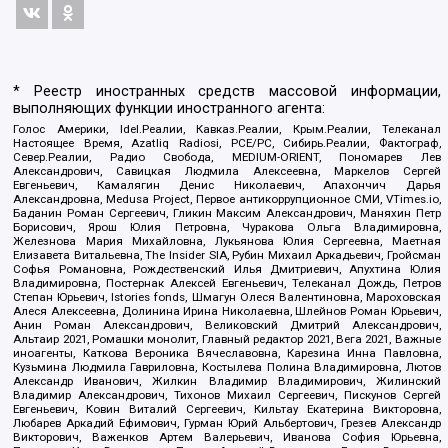
* Реестр иностранных средств массовой информации,
выполняющих функции иностранного агента:
Голос Америки, Idel.Реалии, Кавказ.Реалии, Крым.Реалии, Телеканал
Настоящее Время, Azatliq Radiosi, PCE/PC, Сибирь.Реалии, Фактограф,
Север.Реалии, Радио Свобода, MEDIUM-ORIENT, Пономарев Лев
Александрович, Савицкая Людмила Алексеевна, Маркелов Сергей
Евгеньевич, Камалягин Денис Николаевич, Апахончич Дарья
Александровна, Medusa Project, Первое антикоррупционное СМИ, VTimes.io,
Баданин Роман Сергеевич, Гликин Максим Александрович, Маняхин Петр
Борисович, Ярош Юлия Петровна, Чуракова Ольга Владимировна,
Железнова Мария Михайловна, Лукьянова Юлия Сергеевна, Маетная
Елизавета Витальевна, The Insider SIA, Рубин Михаил Аркадьевич, Гройсман
Софья Романовна, Рождественский Илья Дмитриевич, Апухтина Юлия
Владимировна, Постернак Алексей Евгеньевич, Телеканал Дождь, Петров
Степан Юрьевич, Istories fonds, Шмагун Олеся Валентиновна, Мароховская
Алеся Алексеевна, Долинина Ирина Николаевна, Шлейнов Роман Юрьевич,
Анин Роман Александрович, Великовский Дмитрий Александрович,
Альтаир 2021, Ромашки монолит, Главный редактор 2021, Вега 2021, Важные
иноагенты, Каткова Вероника Вячеславовна, Карезина Инна Павловна,
Кузьмина Людмила Гавриловна, Костылева Полина Владимировна, Лютов
Александр Иванович, Жилкин Владимир Владимирович, Жилинский
Владимир Александрович, Тихонов Михаил Сергеевич, Пискунов Сергей
Евгеньевич, Ковин Виталий Сергеевич, Кильтау Екатерина Викторовна,
Любарев Аркадий Ефимович, Гурман Юрий Альбертович, Грезев Александр
Викторович, Важенков Артем Валерьевич, Иванова София Юрьевна,