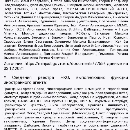
Пигалкин Илья Валерьевич, Петров Алексей Викторович, Егоров Владимир
Владимирович, Гусев Андрей Юрьевич, Смирнов Сергей Сергеевич, Верзилов
Петр Юрьевич, ЗП, Зона права, ЖУРНАЛИСТ-ИНОСТРАННЫЙ АГЕНТ,
Вольтская Татьяна Анатольевна, Клепиковская Екатерина Дмитриевна,
Сотников Даниил Владимирович, Захаров Андрей Вячеславович, Симонов
Евгений Алексеевич, Сурначева Елизавета Дмитриевна, Соловьева Елена
Анатольевна, Арапова Галина Юрьевна, Перл Роман Александрович, МЕМО,
Mason G.E.S. Anonymous Foundation, Stichting Bellingcat, Якутия – Наше
Мнение, Москоу диджитал медиа, РС-Балт, Заговора Максим
Александрович, Ветошкина Валерия Валерьевна, Павлов Иван Юрьевич,
Скворцова Елена Сергеевна, Оленичев Максим Владимирович, Как бы
инагент, Кочетков Игорь Викторович, Иркутский союз библиофилов, Честные
выборы, Нобелевский призыв, Еланчик Олег Александрович, Григорьева
Алина Александровна, Григорьев Андрей Валерьевич , Гималова Регина
Эмилевна, Хисамова Регина Фаритовна
Источник:
https://minjust.gov.ru/ru/documents/7755/
данные на
03.12.2021
* Сведения реестра НКО, выполняющих функции
иностранного агента:
Гражданин.Армия.Право, Нижегородский центр немецкой и европейской
культуры, Центр гендерных исследований, Фонд защиты прав граждан Штаб,
Институт права и публичной политики, Фонд борьбы с коррупцией, Альянс
врачей, НАСИЛИЮ.НЕТ, Мы против СПИДа, СВЕЧА, Открытый Петербург,
Гуманитарное действие, Лига Избирателей, Правовая инициатива,
Гражданская инициатива против экологической преступности,
Гражданский Союз, "Хасдей Ерушалаим" (Милосердие), Центр поддержки и
содействия развитию средств массовой информации, В защиту прав
заключенных, Горячая Линия, Центр социально-информационных
инициатив Действие, Институт глобализации и социальных движений,
ВМЕСТЕ, Благотворительный фонд охраны здоровья и защиты прав