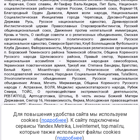
и Карачая, Союз славян, Ат-Такфир Валь-Хиджра, Пит Буль, Национал-
социалистическая рабочая партия России, Славянский союз, Формат-18,
Благородный Орден Дьявола, Армия воли народа, Национальная
Социалистическая Инициатива города Череповца, Духовно-Родовая
Держава Русь, Русское национальное единство, Древнерусской
Инглистической церкви Православных Староверов-Инглингов, Русский
общенациональный союз, Движение против нелегальной иммиграции,
Кровь и Честь, О свободе совести и о религиозных объединениях, Омская
организация общественного политического движения Русское
национальное единство, Северное Братство, Клуб Болельщиков Футбольного
Клуба Динамо, Файзрахманисты, Мусульманская религиозная организация
п. Боровский Тюменского района Тюменской области, Община Коренного
Русского народа Щелковского района, Правый сектор, Украинская
национальная ассамблея – Украинская народная самооборона,
Украинская повстанческая армия, Тризуб им. Степана Бандеры, Братство,
Белый Крест, Misanthropic division, Религиозное объединение
последователей инглиизма, Народная Социальная Инициатива, TulaSkins,
Этнополитическое объединение Русские, Русское национальное
объединение Атака, Мечеть Мирмамеда, Община Коренного Русского
народа г. Астрахани, ВОЛЯ, Меджлис крымскотатарского народа, Рубеж
Севера, ТОЙС, О противодействии экстремистской деятельности,
РЕВТАТПОД, Артподготовка, Штольц, В честь иконы Божией Матери
Державная, Сектор 16, Независимость, Фирма, Молодежная правозащитная
группа МПГ, Курсом Правды и Единения, Каракольская инициативная
группа, Автоград Крю, Союз Славянских Сил Руси, Алля-Аят,
Благотворительный пансионат Ак Умут, Русская республика Русь,
Для повышения удобства сайта мы используем
Арестантское уголовное единство, Башкорт, Нация и свобода, W.H.С., Фалунь
cookies (
подробнее
). К сайту подключены
Дафа, Иртыш Ultras, Русский Патриотический клуб-Новокузнецк/РПК,
сервисы Yandex.Metrika, LiveInternet, top.mail.ru,
Сибирский державный союз, Фонд борьбы с коррупцией, Фонд защиты прав
граждан, Штабы Навального, Совет граждан СССР Прикубанского округа г.
которые также используют файлы cookies
Краснодара
(
подробнее
).