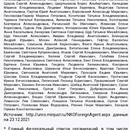
Щаров Сергей Алексадрович, Цирульников Борис Альбертович, Халидова
Марина Владимировна, Людевиг Марина Зариевна, Федотова Галина
Анатольевна, Паутов Юрий Анатольевич, Верховский Александр Маркович,
Пислакова-Паркер Марина Петровна, Кочеткова Татьяна Владимировна,
Чуркина Наталья Валерьевна, Акимова Татьяна Николаевна, Золотарева
Екатерина Александровна, Рачинский Ян Збигневич, Жемкова Елена
Борисовна, Гудков Лев Дмитриевич, Илларионова Юлия Юрьевна, Саранг
Анна Васильевна, Захарова Светлана Сергеевна, Щур Татьяна Михайловна,
Щур Николай Алексеевич, Аверин Владимир Анатольевич, Блинушов
Андрей Юрьевич, Мосин Алексей Геннадьевич, Гефтер Валентин
Михайлович, Симонов Алексей Кириллович, Флиге Ирина Анатольевна,
Мельникова Валентина Дмитриевна, Вититинова Елена Владимировна,
Баженова Светлана Куприяновна, Исаев Сергей Владимирович, Максимов
Сергей Владимирович, Беляев Сергей Иванович, Голубева Елена
Николаевна, Ганнушкина Светлана Алексеевна, Закс Елена Владимировна,
Буртина Елена Юрьевна, Гендель Людмила Залмановна, Кокорина
Екатерина Алексеевна, Шуманов Илья Вячеславович, Арапова Галина
Юрьевна, Свечников Анатолий Мариевич, Прохоров Вадим Юрьевич,
Шахова Елена Владимировна, Подузов Сергей Васильевич, Протасова
Ирина Вячеславовна, Литинский Леонид Борисович, Лукашевский Сергей
Маркович, Бахмин Вячеслав Иванович, Шабад Анатолий Ефимович, Сухих
Дарья Николаевна, Орлов Олег Петрович, Добровольская Анна
Дмитриевна, Королева Александра Евгеньевна, Смирнов Владимир
Александрович, Вицин Сергей Ефимович, Золотухин Борис Андреевич,
Левинсон Лев Семенович, Локшина Татьяна Иосифовна, Орлов Олег
Петрович, Полякова Мара Федоровна, Резник Генри Маркович, Захаров
Герман Константинович
Источник:
http://unro.minjust.ru/NKOForeignAgent.aspx
данные
на
23.12.2021
* Единый федеральный список организаций, в том числе