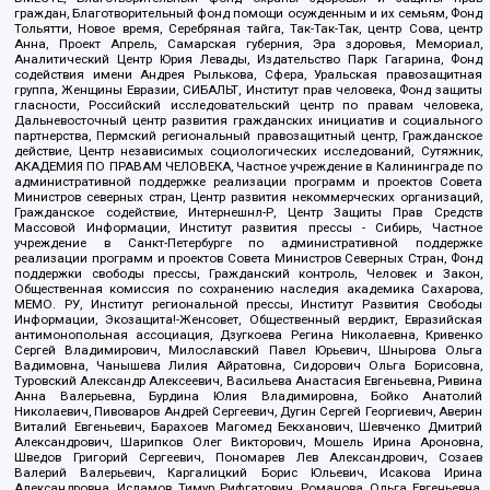
граждан, Благотворительный фонд помощи осужденным и их семьям, Фонд
Тольятти, Новое время, Серебряная тайга, Так-Так-Так, центр Сова, центр
Анна, Проект Апрель, Самарская губерния, Эра здоровья, Мемориал,
Аналитический Центр Юрия Левады, Издательство Парк Гагарина, Фонд
содействия имени Андрея Рылькова, Сфера, Уральская правозащитная
группа, Женщины Евразии, СИБАЛЬТ, Институт прав человека, Фонд защиты
гласности, Российский исследовательский центр по правам человека,
Дальневосточный центр развития гражданских инициатив и социального
партнерства, Пермский региональный правозащитный центр, Гражданское
действие, Центр независимых социологических исследований, Сутяжник,
АКАДЕМИЯ ПО ПРАВАМ ЧЕЛОВЕКА, Частное учреждение в Калининграде по
административной поддержке реализации программ и проектов Совета
Министров северных стран, Центр развития некоммерческих организаций,
Гражданское содействие, Интернешнл-Р, Центр Защиты Прав Средств
Массовой Информации, Институт развития прессы - Сибирь, Частное
учреждение в Санкт-Петербурге по административной поддержке
реализации программ и проектов Совета Министров Северных Стран, Фонд
поддержки свободы прессы, Гражданский контроль, Человек и Закон,
Общественная комиссия по сохранению наследия академика Сахарова,
МЕМО. РУ, Институт региональной прессы, Институт Развития Свободы
Информации, Экозащита!-Женсовет, Общественный вердикт, Евразийская
антимонопольная ассоциация, Дзугкоева Регина Николаевна, Кривенко
Сергей Владимирович, Милославский Павел Юрьевич, Шнырова Ольга
Вадимовна, Чанышева Лилия Айратовна, Сидорович Ольга Борисовна,
Туровский Александр Алексеевич, Васильева Анастасия Евгеньевна, Ривина
Анна Валерьевна, Бурдина Юлия Владимировна, Бойко Анатолий
Николаевич, Пивоваров Андрей Сергеевич, Дугин Сергей Георгиевич, Аверин
Виталий Евгеньевич, Барахоев Магомед Бекханович, Шевченко Дмитрий
Александрович, Шарипков Олег Викторович, Мошель Ирина Ароновна,
Шведов Григорий Сергеевич, Пономарев Лев Александрович, Созаев
Валерий Валерьевич, Каргалицкий Борис Юльевич, Исакова Ирина
Александровна, Исламов Тимур Рифгатович, Романова Ольга Евгеньевна,