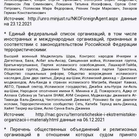
Левинсон Лев Семенович, Локшина Татьяна Иосифовна, Орлов Олег
Петрович, Полякова Мара Федоровна, Резник Генри Маркович, Захаров
Герман Константинович
Источник:
http://unro.minjust.ru/NKOForeignAgent.aspx
данные
на
23.12.2021
* Единый федеральный список организаций, в том числе
иностранных и международных организаций, признанных в
соответствии с законодательством Российской Федерации
террористическими:
Высший военный Маджлисуль Шура, Конгресс народов Ичкерии и
Дагестана, База, Асбат аль-Ансар, Священная война, Исламская группа,
Братья-мусульмане, Партия исламского освобождения, Лашкар-И-Тайба,
Исламская группа, Движение Талибан, Исламская партия Туркестана,
Общество социальных реформ, Общество возрождения исламского
наследия, Дом двух святых, Джунд аш-Шам, Исламский джихад – Джамаат
моджахедов, Аль-Каида в странах исламского Магриба, Имарат Кавказ,
АБТО, Правый сектор, Исламское государство, Джабха аль-Нусра ли-Ахль
аш-Шам, Народное ополчение имени К. Минина и Д. Пожарского, Аджр от
Аллаха Субхану уа Тагьаля SHAM, АУМ Синрике, Муджахеды джамаата Ат-
Тавхида Валь-Джихад, Чистопольский Джамаат, Рохнамо ба суи давлати
исломи, Террористическое сообщество Сеть, Катиба Таухид валь-Джихад,
Хайят Тахрир аш-Шам, Ахлю Сунна Валь Джамаа
Источник:
http://nac.gov.ru/terroristicheskie-i-ekstremistskie-
organizacii-i-materialy.html
данные на
06.12.2021
* Перечень общественных объединений и религиозных
организаций в отношении которых судом принято