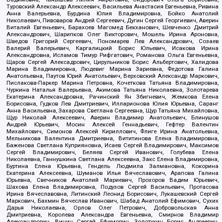
Туровский Александр Алексеевич, Васильева Анастасия Евгеньевна, Ривина
Анна Валерьевна, Бурдина Юлия Владимировна, Бойко Анатолий
Николаевич, Пивоваров Андрей Сергеевич, Дугин Сергей Георгиевич, Аверин
Виталий Евгеньевич, Барахоев Магомед Бекханович, Шевченко Дмитрий
Александрович, Шарипков Олег Викторович, Мошель Ирина Ароновна,
Шведов Григорий Сергеевич, Пономарев Лев Александрович, Созаев
Валерий Валерьевич, Каргалицкий Борис Юльевич, Исакова Ирина
Александровна, Исламов Тимур Рифгатович, Романова Ольга Евгеньевна,
Щаров Сергей Алексадрович, Цирульников Борис Альбертович, Халидова
Марина Владимировна, Людевиг Марина Зариевна, Федотова Галина
Анатольевна, Паутов Юрий Анатольевич, Верховский Александр Маркович,
Пислакова-Паркер Марина Петровна, Кочеткова Татьяна Владимировна,
Чуркина Наталья Валерьевна, Акимова Татьяна Николаевна, Золотарева
Екатерина Александровна, Рачинский Ян Збигневич, Жемкова Елена
Борисовна, Гудков Лев Дмитриевич, Илларионова Юлия Юрьевна, Саранг
Анна Васильевна, Захарова Светлана Сергеевна, Щур Татьяна Михайловна,
Щур Николай Алексеевич, Аверин Владимир Анатольевич, Блинушов
Андрей Юрьевич, Мосин Алексей Геннадьевич, Гефтер Валентин
Михайлович, Симонов Алексей Кириллович, Флиге Ирина Анатольевна,
Мельникова Валентина Дмитриевна, Вититинова Елена Владимировна,
Баженова Светлана Куприяновна, Исаев Сергей Владимирович, Максимов
Сергей Владимирович, Беляев Сергей Иванович, Голубева Елена
Николаевна, Ганнушкина Светлана Алексеевна, Закс Елена Владимировна,
Буртина Елена Юрьевна, Гендель Людмила Залмановна, Кокорина
Екатерина Алексеевна, Шуманов Илья Вячеславович, Арапова Галина
Юрьевна, Свечников Анатолий Мариевич, Прохоров Вадим Юрьевич,
Шахова Елена Владимировна, Подузов Сергей Васильевич, Протасова
Ирина Вячеславовна, Литинский Леонид Борисович, Лукашевский Сергей
Маркович, Бахмин Вячеслав Иванович, Шабад Анатолий Ефимович, Сухих
Дарья Николаевна, Орлов Олег Петрович, Добровольская Анна
Дмитриевна, Королева Александра Евгеньевна, Смирнов Владимир
Александрович, Вицин Сергей Ефимович, Золотухин Борис Андреевич,