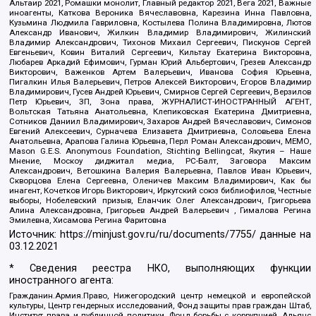
Альтаир 2021, Ромашки монолит, Главный редактор 2021, Вега 2021, Важные
иноагенты, Каткова Вероника Вячеславовна, Карезина Инна Павловна,
Кузьмина Людмила Гавриловна, Костылева Полина Владимировна, Лютов
Александр Иванович, Жилкин Владимир Владимирович, Жилинский
Владимир Александрович, Тихонов Михаил Сергеевич, Пискунов Сергей
Евгеньевич, Ковин Виталий Сергеевич, Кильтау Екатерина Викторовна,
Любарев Аркадий Ефимович, Гурман Юрий Альбертович, Грезев Александр
Викторович, Важенков Артем Валерьевич, Иванова София Юрьевна,
Пигалкин Илья Валерьевич, Петров Алексей Викторович, Егоров Владимир
Владимирович, Гусев Андрей Юрьевич, Смирнов Сергей Сергеевич, Верзилов
Петр Юрьевич, ЗП, Зона права, ЖУРНАЛИСТ-ИНОСТРАННЫЙ АГЕНТ,
Вольтская Татьяна Анатольевна, Клепиковская Екатерина Дмитриевна,
Сотников Даниил Владимирович, Захаров Андрей Вячеславович, Симонов
Евгений Алексеевич, Сурначева Елизавета Дмитриевна, Соловьева Елена
Анатольевна, Арапова Галина Юрьевна, Перл Роман Александрович, МЕМО,
Mason G.E.S. Anonymous Foundation, Stichting Bellingcat, Якутия – Наше
Мнение, Москоу диджитал медиа, РС-Балт, Заговора Максим
Александрович, Ветошкина Валерия Валерьевна, Павлов Иван Юрьевич,
Скворцова Елена Сергеевна, Оленичев Максим Владимирович, Как бы
инагент, Кочетков Игорь Викторович, Иркутский союз библиофилов, Честные
выборы, Нобелевский призыв, Еланчик Олег Александрович, Григорьева
Алина Александровна, Григорьев Андрей Валерьевич , Гималова Регина
Эмилевна, Хисамова Регина Фаритовна
Источник:
https://minjust.gov.ru/ru/documents/7755/
данные на
03.12.2021
* Сведения реестра НКО, выполняющих функции
иностранного агента:
Гражданин.Армия.Право, Нижегородский центр немецкой и европейской
культуры, Центр гендерных исследований, Фонд защиты прав граждан Штаб,
Институт права и публичной политики, Фонд борьбы с коррупцией, Альянс