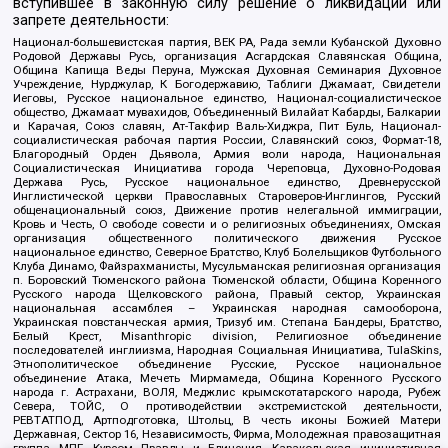
вступившее в законную силу решение о ликвидации или
запрете деятельности:
Национал-большевистская партия, ВЕК РА, Рада земли Кубанской Духовно
Родовой Державы Русь, организация Асгардская Славянская Община,
Община Капища Веды Перуна, Мужская Духовная Семинария Духовное
Учреждение, Нурджулар, К Богодержавию, Таблиги Джамаат, Свидетели
Иеговы, Русское национальное единство, Национал-социалистическое
общество, Джамаат мувахидов, Объединенный Вилайат Кабарды, Балкарии
и Карачая, Союз славян, Ат-Такфир Валь-Хиджра, Пит Буль, Национал-
социалистическая рабочая партия России, Славянский союз, Формат-18,
Благородный Орден Дьявола, Армия воли народа, Национальная
Социалистическая Инициатива города Череповца, Духовно-Родовая
Держава Русь, Русское национальное единство, Древнерусской
Инглистической церкви Православных Староверов-Инглингов, Русский
общенациональный союз, Движение против нелегальной иммиграции,
Кровь и Честь, О свободе совести и о религиозных объединениях, Омская
организация общественного политического движения Русское
национальное единство, Северное Братство, Клуб Болельщиков Футбольного
Клуба Динамо, Файзрахманисты, Мусульманская религиозная организация
п. Боровский Тюменского района Тюменской области, Община Коренного
Русского народа Щелковского района, Правый сектор, Украинская
национальная ассамблея – Украинская народная самооборона,
Украинская повстанческая армия, Тризуб им. Степана Бандеры, Братство,
Белый Крест, Misanthropic division, Религиозное объединение
последователей инглиизма, Народная Социальная Инициатива, TulaSkins,
Этнополитическое объединение Русские, Русское национальное
объединение Атака, Мечеть Мирмамеда, Община Коренного Русского
народа г. Астрахани, ВОЛЯ, Меджлис крымскотатарского народа, Рубеж
Севера, ТОЙС, О противодействии экстремистской деятельности,
РЕВТАТПОД, Артподготовка, Штольц, В честь иконы Божией Матери
Державная, Сектор 16, Независимость, Фирма, Молодежная правозащитная
группа МПГ, Курсом Правды и Единения, Каракольская инициативная