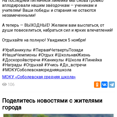
На последней пятничной линейке мы снова громко
аплодировали нашим звёздочкам — ученикам и
учителям! Ваши победы и старания не остаются
незамеченными!
А теперь — ВЫХОДНЫЕ! Желаем вам выспаться, от
души повеселиться, набраться сил и ярких впечатлений!
Отдыхайте на полную! Увидимся 5 ноября! ️
#УраКаникулы #ПерваяЧетвертьПозади
#НашиЧемпионы #Отдых #ШкольнаяЖизнь
#Доскоройвстречи #Каникулы #Школа #Линейка
#Награды #Отдыхай #Учись #До_встречи
#МОКУСоболевскаясредняяшкола
МОКУ «Соболевская средняя школа»
106
Поделитесь новостями с жителями
города