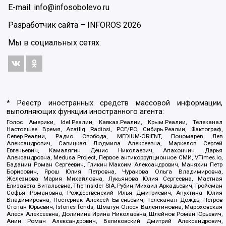
E-mail: info@infosobolevo.ru
Разработчик сайта –
INFOROS
2026
Мы в социальных сетях:
* Реестр иностранных средств массовой информации,
выполняющих функции иностранного агента:
Голос Америки, Idel.Реалии, Кавказ.Реалии, Крым.Реалии, Телеканал
Настоящее Время, Azatliq Radiosi, PCE/PC, Сибирь.Реалии, Фактограф,
Север.Реалии, Радио Свобода, MEDIUM-ORIENT, Пономарев Лев
Александрович, Савицкая Людмила Алексеевна, Маркелов Сергей
Евгеньевич, Камалягин Денис Николаевич, Апахончич Дарья
Александровна, Medusa Project, Первое антикоррупционное СМИ, VTimes.io,
Баданин Роман Сергеевич, Гликин Максим Александрович, Маняхин Петр
Борисович, Ярош Юлия Петровна, Чуракова Ольга Владимировна,
Железнова Мария Михайловна, Лукьянова Юлия Сергеевна, Маетная
Елизавета Витальевна, The Insider SIA, Рубин Михаил Аркадьевич, Гройсман
Софья Романовна, Рождественский Илья Дмитриевич, Апухтина Юлия
Владимировна, Постернак Алексей Евгеньевич, Телеканал Дождь, Петров
Степан Юрьевич, Istories fonds, Шмагун Олеся Валентиновна, Мароховская
Алеся Алексеевна, Долинина Ирина Николаевна, Шлейнов Роман Юрьевич,
Анин Роман Александрович, Великовский Дмитрий Александрович,