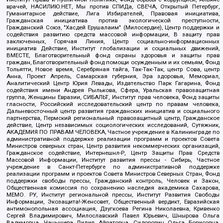
врачей, НАСИЛИЮ.НЕТ, Мы против СПИДа, СВЕЧА, Открытый Петербург,
Гуманитарное действие, Лига Избирателей, Правовая инициатива,
Гражданская инициатива против экологической преступности,
Гражданский Союз, "Хасдей Ерушалаим" (Милосердие), Центр поддержки и
содействия развитию средств массовой информации, В защиту прав
заключенных, Горячая Линия, Центр социально-информационных
инициатив Действие, Институт глобализации и социальных движений,
ВМЕСТЕ, Благотворительный фонд охраны здоровья и защиты прав
граждан, Благотворительный фонд помощи осужденным и их семьям, Фонд
Тольятти, Новое время, Серебряная тайга, Так-Так-Так, центр Сова, центр
Анна, Проект Апрель, Самарская губерния, Эра здоровья, Мемориал,
Аналитический Центр Юрия Левады, Издательство Парк Гагарина, Фонд
содействия имени Андрея Рылькова, Сфера, Уральская правозащитная
группа, Женщины Евразии, СИБАЛЬТ, Институт прав человека, Фонд защиты
гласности, Российский исследовательский центр по правам человека,
Дальневосточный центр развития гражданских инициатив и социального
партнерства, Пермский региональный правозащитный центр, Гражданское
действие, Центр независимых социологических исследований, Сутяжник,
АКАДЕМИЯ ПО ПРАВАМ ЧЕЛОВЕКА, Частное учреждение в Калининграде по
административной поддержке реализации программ и проектов Совета
Министров северных стран, Центр развития некоммерческих организаций,
Гражданское содействие, Интернешнл-Р, Центр Защиты Прав Средств
Массовой Информации, Институт развития прессы - Сибирь, Частное
учреждение в Санкт-Петербурге по административной поддержке
реализации программ и проектов Совета Министров Северных Стран, Фонд
поддержки свободы прессы, Гражданский контроль, Человек и Закон,
Общественная комиссия по сохранению наследия академика Сахарова,
МЕМО. РУ, Институт региональной прессы, Институт Развития Свободы
Информации, Экозащита!-Женсовет, Общественный вердикт, Евразийская
антимонопольная ассоциация, Дзугкоева Регина Николаевна, Кривенко
Сергей Владимирович, Милославский Павел Юрьевич, Шнырова Ольга
Вадимовна, Чанышева Лилия Айратовна, Сидорович Ольга Борисовна,