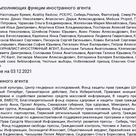
выполняющих функции иностранного агента:
 Настоящее Время, Azatliq Radiosi, PCE/PC, Сибирь.Реалии, Фактограф, Север
ягин Денис Николаевич, Апахончич Дарья Александровна, Medusa Project, П
етровна, Чуракова Ольга Владимировна, Железнова Мария Михайловна, Лукьян
й Илья Дмитриевич, Апухтина Юлия Владимировна, Постернак Алексей Евгеньев
рина Николаевна, Шлейнов Роман Юрьевич, Анин Роман Александрович, Вел
оника Вячеславовна, Карезина Инна Павловна, Кузьмина Людмила Гавриловна
ов Михаил Сергеевич, Пискунов Сергей Евгеньевич, Ковин Виталий Сергеевич
алерьевич, Иванова София Юрьевна, Пигалкин Илья Валерьевич, Петров Алексе
а, ЖУРНАЛИСТ-ИНОСТРАННЫЙ АГЕНТ, Вольтская Татьяна Анатольевна, Клепиков
авета Дмитриевна, Соловьева Елена Анатольевна, Арапова Галина Юрьевна, П
иа, РС-Балт, Заговора Максим Александрович, Ветошкина Валерия Валерьевна
ский союз библиофилов, Честные выборы, Нобелевский призыв, Еланчик Олег
а
е на
03.12.2021
нного агента:
ой культуры, Центр гендерных исследований, Фонд защиты прав граждан Шта
 Петербург, Гуманитарное действие, Лига Избирателей, Правовая инициат
держки и содействия развитию средств массовой информации, В защиту п
ий, ВМЕСТЕ, Благотворительный фонд охраны здоровья и защиты прав граж
, центр Анна, Проект Апрель, Самарская губерния, Эра здоровья, Мемориал,
я группа, Женщины Евразии, СИБАЛЬТ, Институт прав человека, Фонд защиты 
льного партнерства, Пермский региональный правозащитный центр, Граждан
лининграде по административной поддержке реализации программ и проекто
 Прав Средств Массовой Информации, Институт развития прессы - Сибирь, Ча
, Фонд поддержки свободы прессы, Гражданский контроль, Человек и Закон, 
оды Информации, Экозащита!-Женсовет, Общественный вердикт, Евразийская а
 Вадимовна, Чанышева Лилия Айратовна, Сидорович Ольга Борисовна, Туровс