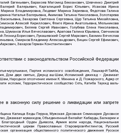
италий Евгеньевич, Барахоев Магомед Бекханович, Шевченко Дмитрий
 Валерий Валерьевич, Каргалицкий Борис Юльевич, Исакова Ирина
ва Марина Владимировна, Людевиг Марина Зариевна, Федотова Галина
уркина Наталья Валерьевна, Акимова Татьяна Николаевна, Золотарева
 Васильевна, Захарова Светлана Сергеевна, Щур Татьяна Михайловна,
 Симонов Алексей Кириллович, Флиге Ирина Анатольевна, Мельникова
адимирович, Беляев Сергей Иванович, Голубева Елена Николаевна,
вна, Шуманов Илья Вячеславович, Арапова Галина Юрьевна, Свечников
ий Леонид Борисович, Лукашевский Сергей Маркович, Бахмин Вячеслав
геньевна, Смирнов Владимир Александрович, Вицин Сергей Ефимович,
 Маркович, Захаров Герман Константинович
оответствии с законодательством Российской Федерации
тья-мусульмане, Партия исламского освобождения, Лашкар-И-Тайба,
дия, Дом двух святых, Джунд аш-Шам, Исламский джихад – Джамаат
ш-Шам, Народное ополчение имени К. Минина и Д. Пожарского, Аджр от
и исломи, Террористическое сообщество Сеть, Катиба Таухид валь-
е в законную силу решение о ликвидации или запрете
 Община Капища Веды Перуна, Мужская Духовная Семинария Духовное
ство, Джамаат мувахидов, Объединенный Вилайат Кабарды, Балкарии и
18, Благородный Орден Дьявола, Армия воли народа, Национальная
истической церкви Православных Староверов-Инглингов, Русский
ская организация общественного политического движения Русское