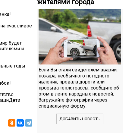
жителями города
енка!
 на счастливое
мир будет
чителями и
льные годы
Если Вы стали свидетелем аварии,
пожара, необычного погодного
явления, провала дороги или
ыбок!
прорыва теплотрассы, сообщите об
этом в ленте народных новостей.
тство
Загружайте фотографии через
НашиДети
специальную форму.
ДОБАВИТЬ НОВОСТЬ