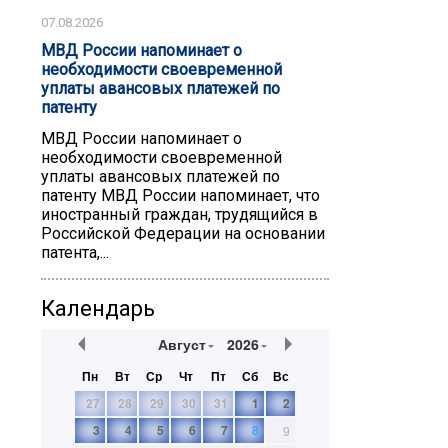
07.08.2026
МВД России напоминает о
необходимости своевременной
уплаты авансовых платежей по
патенту
МВД России напоминает о
необходимости своевременной
уплаты авансовых платежей по
патенту ️МВД России напоминает, что
иностранный граждан, трудящийся в
Российской Федерации на основании
патента,...
Календарь
Август
2026
Пн
Вт
Ср
Чт
Пт
Сб
Вс
27
28
29
30
31
1
2
3
4
5
6
7
8
9