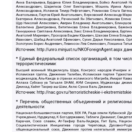
Анна Валерьевна, Бурдина Юлия Владимировна, Бойко Анатолий Ник
Александрович, Шарипков Олег Викторович, Мошель Ирина Ароно
Александровна, Исламов Тимур Рифгатович, Романова Ольга Евгень
Анатольевна, Паутов Юрий Анатольевич, Верховский Александр Марк
Екатерина Александровна, Рачинский Ян Збигневич, Жемкова Елена 
Щур Николай Алексеевич, Аверин Владимир Анатольевич, Блинушов 
Валентина Дмитриевна, Вититинова Елена Владимировна, Баженов
Ганнушкина Светлана Алексеевна, Закс Елена Владимировна, Буртин
Анатолий Мариевич, Прохоров Вадим Юрьевич, Шахова Елена Владими
Иванович, Шабад Анатолий Ефимович, Сухих Дарья Николаевна, Орл
Золотухин Борис Андреевич, Левинсон Лев Семенович, Локшина Тать
Источник:
http://unro.minjust.ru/NKOForeignAgent.aspx
дан
* Единый федеральный список организаций, в том чис
террористическими:
Высший военный Маджлисуль Шура, Конгресс народов Ичкерии и Да
Исламская группа, Движение Талибан, Исламская партия Туркест
моджахедов, Аль-Каида в странах исламского Магриба, Имарат Кавка
Аллаха Субхану уа Тагьаля SHAM, АУМ Синрике, Муджахеды джамаа
Джихад, Хайят Тахрир аш-Шам, Ахлю Сунна Валь Джамаа
Источник:
http://nac.gov.ru/terroristicheskie-i-ekstremistskie
* Перечень общественных объединений и религиозных
деятельности:
Национал-большевистская партия, ВЕК РА, Рада земли Кубанской 
Учреждение, Нурджулар, К Богодержавию, Таблиги Джамаат, Свидете
Карачая, Союз славян, Ат-Такфир Валь-Хиджра, Пит Буль, Нацио
Социалистическая Инициатива города Череповца, Духовно-Родо
общенациональный союз, Движение против нелегальной иммиграц