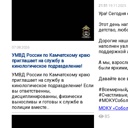
21:51
19.11.2025
Ура! Сегодня
Этот день на
детство, любов
Дорогие наши
наполнен ув
07.08.2026
поддержкой 
УМВД России по Камчатскому краю
приглашает на службу в
А мы, взросл
кинологическое подразделение!
были яркими,
УМВД России по Камчатскому краю
Давайте все 
приглашает на службу в
кинологическое подразделение! Если
#ВсемирныйД
вы ответственны,
#Счастливые
дисциплинированны, физически
#МОКУСобол
выносливы и готовы к службе в
полиции вместе...
МОКУ «Собол
85