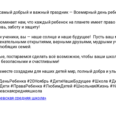
 самый добрый и важный праздник — Всемирный день реб
поминает нам, что каждый ребенок на планете имеет право
ь, заботу и защиту! ️️
 ученики, вы — наше солнце и наше будущее! ️ Пусть ваш 
лекательными открытиями, верными друзьями, мудрыми у
любящих семей.
ые, постараемся сделать всё возможное, чтобы ваши шко
 безопасными и счастливыми!
вместе создадим для наших детей мир, полный добра и ул
еньРебенка #20Ноябрь #ДетиНашеБудущее #Школа #Де
Дети #ПраваРебенка #ЛюбимДетей #ШкольнаяЖизнь #
евскаясредняяшкола
евская средняя школа»