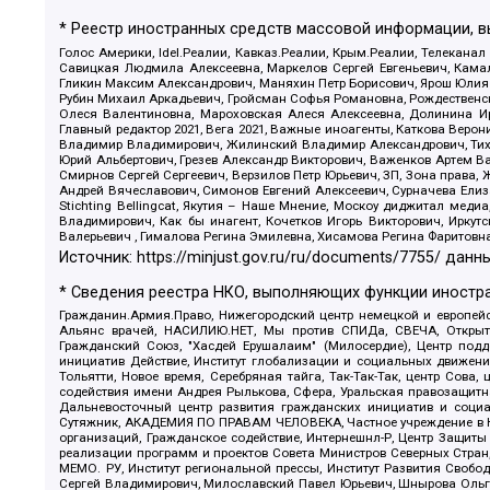
* Реестр иностранных средств массовой информации, 
Голос Америки, Idel.Реалии, Кавказ.Реалии, Крым.Реалии, Телеканал
Савицкая Людмила Алексеевна, Маркелов Сергей Евгеньевич, Камал
Гликин Максим Александрович, Маняхин Петр Борисович, Ярош Юлия П
Рубин Михаил Аркадьевич, Гройсман Софья Романовна, Рождественски
Олеся Валентиновна, Мароховская Алеся Алексеевна, Долинина И
Главный редактор 2021, Вега 2021, Важные иноагенты, Каткова Вер
Владимир Владимирович, Жилинский Владимир Александрович, Тихон
Юрий Альбертович, Грезев Александр Викторович, Важенков Артем В
Смирнов Сергей Сергеевич, Верзилов Петр Юрьевич, ЗП, Зона прав
Андрей Вячеславович, Симонов Евгений Алексеевич, Сурначева Елиз
Stichting Bellingcat, Якутия – Наше Мнение, Москоу диджитал мед
Владимирович, Как бы инагент, Кочетков Игорь Викторович, Иркут
Валерьевич , Гималова Регина Эмилевна, Хисамова Регина Фаритовн
Источник:
https://minjust.gov.ru/ru/documents/7755/
данны
* Сведения реестра НКО, выполняющих функции иностра
Гражданин.Армия.Право, Нижегородский центр немецкой и европейск
Альянс врачей, НАСИЛИЮ.НЕТ, Мы против СПИДа, СВЕЧА, Открытый
Гражданский Союз, "Хасдей Ерушалаим" (Милосердие), Центр под
инициатив Действие, Институт глобализации и социальных движен
Тольятти, Новое время, Серебряная тайга, Так-Так-Так, центр Сова
содействия имени Андрея Рылькова, Сфера, Уральская правозащитна
Дальневосточный центр развития гражданских инициатив и социа
Сутяжник, АКАДЕМИЯ ПО ПРАВАМ ЧЕЛОВЕКА, Частное учреждение в Ка
организаций, Гражданское содействие, Интернешнл-Р, Центр Защиты
реализации программ и проектов Совета Министров Северных Стран
МЕМО. РУ, Институт региональной прессы, Институт Развития Своб
Сергей Владимирович, Милославский Павел Юрьевич, Шнырова Ольга