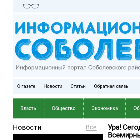
О газете
Новости
Статьи
Обратная связь
Власть
Общество
Экономика
Об
Новости
Все
Ура! Сег
Всемирны