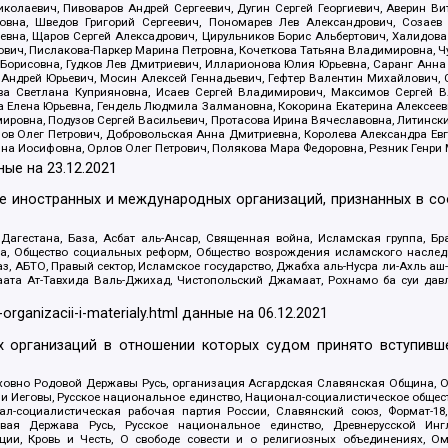
олаевич, Пивоваров Андрей Сергеевич, Дугин Сергей Георгиевич, Аверин В
вна, Шведов Григорий Сергеевич, Пономарев Лев Александрович, Созаев
евна, Щаров Сергей Алексадрович, Цирульников Борис Альбертович, Халидо
ович, Пислакова-Паркер Марина Петровна, Кочеткова Татьяна Владимировна, Ч
Борисовна, Гудков Лев Дмитриевич, Илларионова Юлия Юрьевна, Саранг Анна
Андрей Юрьевич, Мосин Алексей Геннадьевич, Гефтер Валентин Михайлович,
а Светлана Куприяновна, Исаев Сергей Владимирович, Максимов Сергей Вл
а Елена Юрьевна, Гендель Людмила Залмановна, Кокорина Екатерина Алексее
ровна, Подузов Сергей Васильевич, Протасова Ирина Вячеславовна, Литинск
ов Олег Петрович, Добровольская Анна Дмитриевна, Королева Александра Ев
яна Иосифовна, Орлов Олег Петрович, Полякова Мара Федоровна, Резник Генри
ные на
23.12.2021
ле иностранных и международных организаций, признанных в с
гестана, База, Асбат аль-Ансар, Священная война, Исламская группа, Бра
ана, Общество социальных реформ, Общество возрождения исламского насле
з, АБТО, Правый сектор, Исламское государство, Джабха аль-Нусра ли-Ахль а
та Ат-Тавхида Валь-Джихад, Чистопольский Джамаат, Рохнамо ба суи давлат
-organizacii-i-materialy.html
данные на
06.12.2021
 организаций в отношении которых судом принято вступивше
Духовно Родовой Державы Русь, организация Асгардская Славянская Община,
ли Иеговы, Русское национальное единство, Национал-социалистическое обще
нал-социалистическая рабочая партия России, Славянский союз, Формат-
вая Держава Русь, Русское национальное единство, Древнерусской Ингл
ии, Кровь и Честь, О свободе совести и о религиозных объединениях, Ом