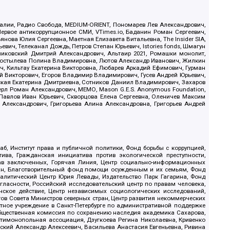
.Реалии, Радио Свобода, MEDIUM-ORIENT, Пономарев Лев Александрович,
ервое антикоррупционное СМИ, VTimes.io, Баданин Роман Сергеевич,
ова Юлия Сергеевна, Маетная Елизавета Витальевна, The Insider SIA,
ич, Телеканал Дождь, Петров Степан Юрьевич, Istories fonds, Шмагун
иковский Дмитрий Александрович, Альтаир 2021, Ромашки монолит,
, Костылева Полина Владимировна, Лютов Александр Иванович, Жилкин
, Кильтау Екатерина Викторовна, Любарев Аркадий Ефимович, Гурман
й Викторович, Егоров Владимир Владимирович, Гусев Андрей Юрьевич,
ская Екатерина Дмитриевна, Сотников Даниил Владимирович, Захаров
ерл Роман Александрович, МЕМО, Mason G.E.S. Anonymous Foundation,
, Павлов Иван Юрьевич, Скворцова Елена Сергеевна, Оленичев Максим
 Александрович, Григорьева Алина Александровна, Григорьев Андрей
б, Институт права и публичной политики, Фонд борьбы с коррупцией,
ива, Гражданская инициатива против экологической преступности,
рав заключенных, Горячая Линия, Центр социально-информационных
дан, Благотворительный фонд помощи осужденным и их семьям, Фонд
 Аналитический Центр Юрия Левады, Издательство Парк Гагарина, Фонд
гласности, Российский исследовательский центр по правам человека,
ское действие, Центр независимых социологических исследований,
в Совета Министров северных стран, Центр развития некоммерческих
стное учреждение в Санкт-Петербурге по административной поддержке
Общественная комиссия по сохранению наследия академика Сахарова,
нтимонопольная ассоциация, Дзугкоева Регина Николаевна, Кривенко
кий Александр Алексеевич, Васильева Анастасия Евгеньевна, Ривина