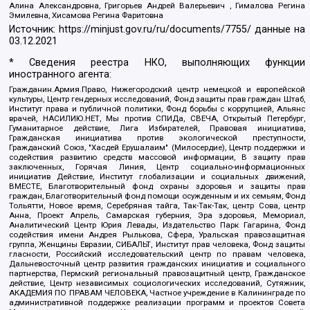
Алина Александровна, Григорьев Андрей Валерьевич , Гималова Регина
Эмилевна, Хисамова Регина Фаритовна
Источник:
https://minjust.gov.ru/ru/documents/7755/
данные на
03.12.2021
* Сведения реестра НКО, выполняющих функции
иностранного агента:
Гражданин.Армия.Право, Нижегородский центр немецкой и европейской
культуры, Центр гендерных исследований, Фонд защиты прав граждан Штаб,
Институт права и публичной политики, Фонд борьбы с коррупцией, Альянс
врачей, НАСИЛИЮ.НЕТ, Мы против СПИДа, СВЕЧА, Открытый Петербург,
Гуманитарное действие, Лига Избирателей, Правовая инициатива,
Гражданская инициатива против экологической преступности,
Гражданский Союз, "Хасдей Ерушалаим" (Милосердие), Центр поддержки и
содействия развитию средств массовой информации, В защиту прав
заключенных, Горячая Линия, Центр социально-информационных
инициатив Действие, Институт глобализации и социальных движений,
ВМЕСТЕ, Благотворительный фонд охраны здоровья и защиты прав
граждан, Благотворительный фонд помощи осужденным и их семьям, Фонд
Тольятти, Новое время, Серебряная тайга, Так-Так-Так, центр Сова, центр
Анна, Проект Апрель, Самарская губерния, Эра здоровья, Мемориал,
Аналитический Центр Юрия Левады, Издательство Парк Гагарина, Фонд
содействия имени Андрея Рылькова, Сфера, Уральская правозащитная
группа, Женщины Евразии, СИБАЛЬТ, Институт прав человека, Фонд защиты
гласности, Российский исследовательский центр по правам человека,
Дальневосточный центр развития гражданских инициатив и социального
партнерства, Пермский региональный правозащитный центр, Гражданское
действие, Центр независимых социологических исследований, Сутяжник,
АКАДЕМИЯ ПО ПРАВАМ ЧЕЛОВЕКА, Частное учреждение в Калининграде по
административной поддержке реализации программ и проектов Совета