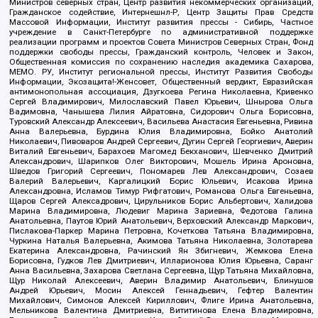
Министров северных стран, Центр развития некоммерческих организаций,
Гражданское содействие, Интернешнл-Р, Центр Защиты Прав Средств
Массовой Информации, Институт развития прессы - Сибирь, Частное
учреждение в Санкт-Петербурге по административной поддержке
реализации программ и проектов Совета Министров Северных Стран, Фонд
поддержки свободы прессы, Гражданский контроль, Человек и Закон,
Общественная комиссия по сохранению наследия академика Сахарова,
МЕМО. РУ, Институт региональной прессы, Институт Развития Свободы
Информации, Экозащита!-Женсовет, Общественный вердикт, Евразийская
антимонопольная ассоциация, Дзугкоева Регина Николаевна, Кривенко
Сергей Владимирович, Милославский Павел Юрьевич, Шнырова Ольга
Вадимовна, Чанышева Лилия Айратовна, Сидорович Ольга Борисовна,
Туровский Александр Алексеевич, Васильева Анастасия Евгеньевна, Ривина
Анна Валерьевна, Бурдина Юлия Владимировна, Бойко Анатолий
Николаевич, Пивоваров Андрей Сергеевич, Дугин Сергей Георгиевич, Аверин
Виталий Евгеньевич, Барахоев Магомед Бекханович, Шевченко Дмитрий
Александрович, Шарипков Олег Викторович, Мошель Ирина Ароновна,
Шведов Григорий Сергеевич, Пономарев Лев Александрович, Созаев
Валерий Валерьевич, Каргалицкий Борис Юльевич, Исакова Ирина
Александровна, Исламов Тимур Рифгатович, Романова Ольга Евгеньевна,
Щаров Сергей Алексадрович, Цирульников Борис Альбертович, Халидова
Марина Владимировна, Людевиг Марина Зариевна, Федотова Галина
Анатольевна, Паутов Юрий Анатольевич, Верховский Александр Маркович,
Пислакова-Паркер Марина Петровна, Кочеткова Татьяна Владимировна,
Чуркина Наталья Валерьевна, Акимова Татьяна Николаевна, Золотарева
Екатерина Александровна, Рачинский Ян Збигневич, Жемкова Елена
Борисовна, Гудков Лев Дмитриевич, Илларионова Юлия Юрьевна, Саранг
Анна Васильевна, Захарова Светлана Сергеевна, Щур Татьяна Михайловна,
Щур Николай Алексеевич, Аверин Владимир Анатольевич, Блинушов
Андрей Юрьевич, Мосин Алексей Геннадьевич, Гефтер Валентин
Михайлович, Симонов Алексей Кириллович, Флиге Ирина Анатольевна,
Мельникова Валентина Дмитриевна, Вититинова Елена Владимировна,