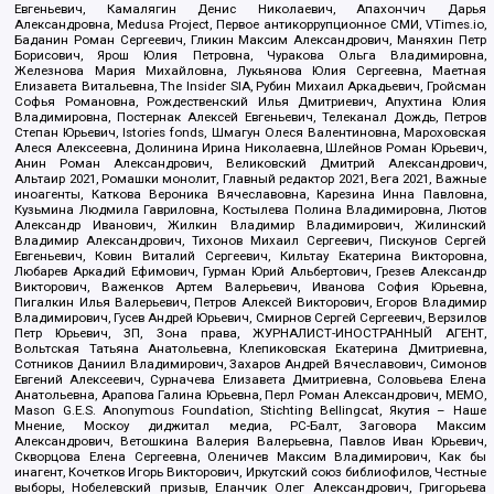
Евгеньевич, Камалягин Денис Николаевич, Апахончич Дарья
Александровна, Medusa Project, Первое антикоррупционное СМИ, VTimes.io,
Баданин Роман Сергеевич, Гликин Максим Александрович, Маняхин Петр
Борисович, Ярош Юлия Петровна, Чуракова Ольга Владимировна,
Железнова Мария Михайловна, Лукьянова Юлия Сергеевна, Маетная
Елизавета Витальевна, The Insider SIA, Рубин Михаил Аркадьевич, Гройсман
Софья Романовна, Рождественский Илья Дмитриевич, Апухтина Юлия
Владимировна, Постернак Алексей Евгеньевич, Телеканал Дождь, Петров
Степан Юрьевич, Istories fonds, Шмагун Олеся Валентиновна, Мароховская
Алеся Алексеевна, Долинина Ирина Николаевна, Шлейнов Роман Юрьевич,
Анин Роман Александрович, Великовский Дмитрий Александрович,
Альтаир 2021, Ромашки монолит, Главный редактор 2021, Вега 2021, Важные
иноагенты, Каткова Вероника Вячеславовна, Карезина Инна Павловна,
Кузьмина Людмила Гавриловна, Костылева Полина Владимировна, Лютов
Александр Иванович, Жилкин Владимир Владимирович, Жилинский
Владимир Александрович, Тихонов Михаил Сергеевич, Пискунов Сергей
Евгеньевич, Ковин Виталий Сергеевич, Кильтау Екатерина Викторовна,
Любарев Аркадий Ефимович, Гурман Юрий Альбертович, Грезев Александр
Викторович, Важенков Артем Валерьевич, Иванова София Юрьевна,
Пигалкин Илья Валерьевич, Петров Алексей Викторович, Егоров Владимир
Владимирович, Гусев Андрей Юрьевич, Смирнов Сергей Сергеевич, Верзилов
Петр Юрьевич, ЗП, Зона права, ЖУРНАЛИСТ-ИНОСТРАННЫЙ АГЕНТ,
Вольтская Татьяна Анатольевна, Клепиковская Екатерина Дмитриевна,
Сотников Даниил Владимирович, Захаров Андрей Вячеславович, Симонов
Евгений Алексеевич, Сурначева Елизавета Дмитриевна, Соловьева Елена
Анатольевна, Арапова Галина Юрьевна, Перл Роман Александрович, МЕМО,
Mason G.E.S. Anonymous Foundation, Stichting Bellingcat, Якутия – Наше
Мнение, Москоу диджитал медиа, РС-Балт, Заговора Максим
Александрович, Ветошкина Валерия Валерьевна, Павлов Иван Юрьевич,
Скворцова Елена Сергеевна, Оленичев Максим Владимирович, Как бы
инагент, Кочетков Игорь Викторович, Иркутский союз библиофилов, Честные
выборы, Нобелевский призыв, Еланчик Олег Александрович, Григорьева