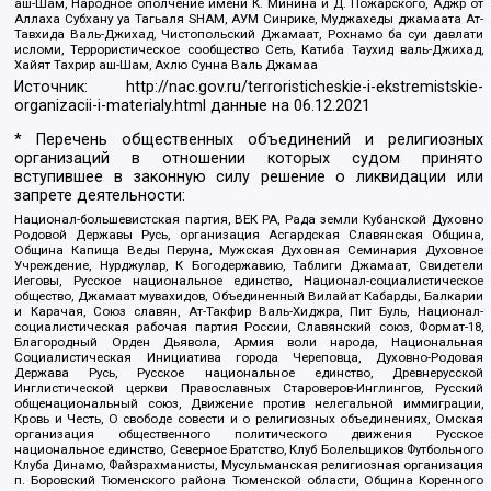
аш-Шам, Народное ополчение имени К. Минина и Д. Пожарского, Аджр от
Аллаха Субхану уа Тагьаля SHAM, АУМ Синрике, Муджахеды джамаата Ат-
Тавхида Валь-Джихад, Чистопольский Джамаат, Рохнамо ба суи давлати
исломи, Террористическое сообщество Сеть, Катиба Таухид валь-Джихад,
Хайят Тахрир аш-Шам, Ахлю Сунна Валь Джамаа
Источник:
http://nac.gov.ru/terroristicheskie-i-ekstremistskie-
organizacii-i-materialy.html
данные на
06.12.2021
* Перечень общественных объединений и религиозных
организаций в отношении которых судом принято
вступившее в законную силу решение о ликвидации или
запрете деятельности:
Национал-большевистская партия, ВЕК РА, Рада земли Кубанской Духовно
Родовой Державы Русь, организация Асгардская Славянская Община,
Община Капища Веды Перуна, Мужская Духовная Семинария Духовное
Учреждение, Нурджулар, К Богодержавию, Таблиги Джамаат, Свидетели
Иеговы, Русское национальное единство, Национал-социалистическое
общество, Джамаат мувахидов, Объединенный Вилайат Кабарды, Балкарии
и Карачая, Союз славян, Ат-Такфир Валь-Хиджра, Пит Буль, Национал-
социалистическая рабочая партия России, Славянский союз, Формат-18,
Благородный Орден Дьявола, Армия воли народа, Национальная
Социалистическая Инициатива города Череповца, Духовно-Родовая
Держава Русь, Русское национальное единство, Древнерусской
Инглистической церкви Православных Староверов-Инглингов, Русский
общенациональный союз, Движение против нелегальной иммиграции,
Кровь и Честь, О свободе совести и о религиозных объединениях, Омская
организация общественного политического движения Русское
национальное единство, Северное Братство, Клуб Болельщиков Футбольного
Клуба Динамо, Файзрахманисты, Мусульманская религиозная организация
п. Боровский Тюменского района Тюменской области, Община Коренного