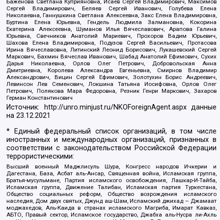
Баженова Светлана Куприяновна, Исаев Сергей Владимирович, Максимов
Сергей Владимирович, Беляев Сергей Иванович, Голубева Елена
Николаевна, Ганнушкина Светлана Алексеевна, Закс Елена Владимировна,
Буртина Елена Юрьевна, Гендель Людмила Залмановна, Кокорина
Екатерина Алексеевна, Шуманов Илья Вячеславович, Арапова Галина
Юрьевна, Свечников Анатолий Мариевич, Прохоров Вадим Юрьевич,
Шахова Елена Владимировна, Подузов Сергей Васильевич, Протасова
Ирина Вячеславовна, Литинский Леонид Борисович, Лукашевский Сергей
Маркович, Бахмин Вячеслав Иванович, Шабад Анатолий Ефимович, Сухих
Дарья Николаевна, Орлов Олег Петрович, Добровольская Анна
Дмитриевна, Королева Александра Евгеньевна, Смирнов Владимир
Александрович, Вицин Сергей Ефимович, Золотухин Борис Андреевич,
Левинсон Лев Семенович, Локшина Татьяна Иосифовна, Орлов Олег
Петрович, Полякова Мара Федоровна, Резник Генри Маркович, Захаров
Герман Константинович
Источник:
http://unro.minjust.ru/NKOForeignAgent.aspx
данные
на
23.12.2021
* Единый федеральный список организаций, в том числе
иностранных и международных организаций, признанных в
соответствии с законодательством Российской Федерации
террористическими:
Высший военный Маджлисуль Шура, Конгресс народов Ичкерии и
Дагестана, База, Асбат аль-Ансар, Священная война, Исламская группа,
Братья-мусульмане, Партия исламского освобождения, Лашкар-И-Тайба,
Исламская группа, Движение Талибан, Исламская партия Туркестана,
Общество социальных реформ, Общество возрождения исламского
наследия, Дом двух святых, Джунд аш-Шам, Исламский джихад – Джамаат
моджахедов, Аль-Каида в странах исламского Магриба, Имарат Кавказ,
АБТО, Правый сектор, Исламское государство, Джабха аль-Нусра ли-Ахль