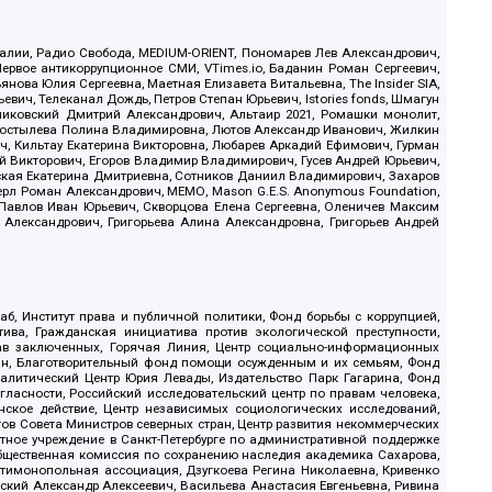
.Реалии, Радио Свобода, MEDIUM-ORIENT, Пономарев Лев Александрович,
ервое антикоррупционное СМИ, VTimes.io, Баданин Роман Сергеевич,
ова Юлия Сергеевна, Маетная Елизавета Витальевна, The Insider SIA,
ич, Телеканал Дождь, Петров Степан Юрьевич, Istories fonds, Шмагун
иковский Дмитрий Александрович, Альтаир 2021, Ромашки монолит,
, Костылева Полина Владимировна, Лютов Александр Иванович, Жилкин
, Кильтау Екатерина Викторовна, Любарев Аркадий Ефимович, Гурман
й Викторович, Егоров Владимир Владимирович, Гусев Андрей Юрьевич,
ская Екатерина Дмитриевна, Сотников Даниил Владимирович, Захаров
ерл Роман Александрович, МЕМО, Mason G.E.S. Anonymous Foundation,
, Павлов Иван Юрьевич, Скворцова Елена Сергеевна, Оленичев Максим
 Александрович, Григорьева Алина Александровна, Григорьев Андрей
б, Институт права и публичной политики, Фонд борьбы с коррупцией,
ива, Гражданская инициатива против экологической преступности,
рав заключенных, Горячая Линия, Центр социально-информационных
дан, Благотворительный фонд помощи осужденным и их семьям, Фонд
 Аналитический Центр Юрия Левады, Издательство Парк Гагарина, Фонд
гласности, Российский исследовательский центр по правам человека,
ское действие, Центр независимых социологических исследований,
в Совета Министров северных стран, Центр развития некоммерческих
стное учреждение в Санкт-Петербурге по административной поддержке
Общественная комиссия по сохранению наследия академика Сахарова,
нтимонопольная ассоциация, Дзугкоева Регина Николаевна, Кривенко
кий Александр Алексеевич, Васильева Анастасия Евгеньевна, Ривина