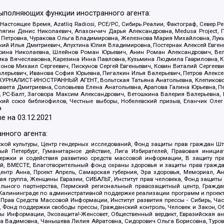
выполняющих функции иностранного агента:
 Настоящее Время, Azatliq Radiosi, PCE/PC, Сибирь.Реалии, Фактограф, Север
ягин Денис Николаевич, Апахончич Дарья Александровна, Medusa Project, П
етровна, Чуракова Ольга Владимировна, Железнова Мария Михайловна, Лукьян
й Илья Дмитриевич, Апухтина Юлия Владимировна, Постернак Алексей Евгеньев
рина Николаевна, Шлейнов Роман Юрьевич, Анин Роман Александрович, Вел
оника Вячеславовна, Карезина Инна Павловна, Кузьмина Людмила Гавриловна
ов Михаил Сергеевич, Пискунов Сергей Евгеньевич, Ковин Виталий Сергеевич
алерьевич, Иванова София Юрьевна, Пигалкин Илья Валерьевич, Петров Алексе
а, ЖУРНАЛИСТ-ИНОСТРАННЫЙ АГЕНТ, Вольтская Татьяна Анатольевна, Клепиков
авета Дмитриевна, Соловьева Елена Анатольевна, Арапова Галина Юрьевна, П
иа, РС-Балт, Заговора Максим Александрович, Ветошкина Валерия Валерьевна
ский союз библиофилов, Честные выборы, Нобелевский призыв, Еланчик Олег
а
е на
03.12.2021
нного агента:
ой культуры, Центр гендерных исследований, Фонд защиты прав граждан Шта
 Петербург, Гуманитарное действие, Лига Избирателей, Правовая инициат
держки и содействия развитию средств массовой информации, В защиту п
ий, ВМЕСТЕ, Благотворительный фонд охраны здоровья и защиты прав граж
, центр Анна, Проект Апрель, Самарская губерния, Эра здоровья, Мемориал,
я группа, Женщины Евразии, СИБАЛЬТ, Институт прав человека, Фонд защиты 
льного партнерства, Пермский региональный правозащитный центр, Граждан
лининграде по административной поддержке реализации программ и проекто
 Прав Средств Массовой Информации, Институт развития прессы - Сибирь, Ча
, Фонд поддержки свободы прессы, Гражданский контроль, Человек и Закон, 
оды Информации, Экозащита!-Женсовет, Общественный вердикт, Евразийская а
 Вадимовна, Чанышева Лилия Айратовна, Сидорович Ольга Борисовна, Туровс