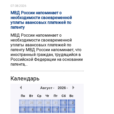
07.08.2026
МВД России напоминает о
необходимости своевременной
уплаты авансовых платежей по
патенту
МВД России напоминает о
необходимости своевременной
уплаты авансовых платежей по
патенту ️МВД России напоминает, что
иностранный граждан, трудящийся в
Российской Федерации на основании
патента,...
Календарь
Август
2026
Пн
Вт
Ср
Чт
Пт
Сб
Вс
27
28
29
30
31
1
2
3
4
5
6
7
8
9