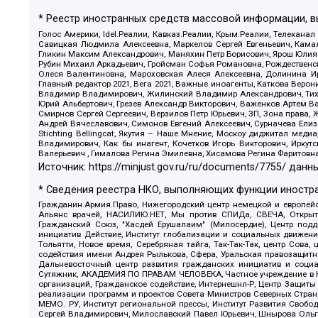
* Реестр иностранных средств массовой информации, 
Голос Америки, Idel.Реалии, Кавказ.Реалии, Крым.Реалии, Телеканал
Савицкая Людмила Алексеевна, Маркелов Сергей Евгеньевич, Камал
Гликин Максим Александрович, Маняхин Петр Борисович, Ярош Юлия П
Рубин Михаил Аркадьевич, Гройсман Софья Романовна, Рождественски
Олеся Валентиновна, Мароховская Алеся Алексеевна, Долинина И
Главный редактор 2021, Вега 2021, Важные иноагенты, Каткова Вер
Владимир Владимирович, Жилинский Владимир Александрович, Тихон
Юрий Альбертович, Грезев Александр Викторович, Важенков Артем В
Смирнов Сергей Сергеевич, Верзилов Петр Юрьевич, ЗП, Зона прав
Андрей Вячеславович, Симонов Евгений Алексеевич, Сурначева Елиз
Stichting Bellingcat, Якутия – Наше Мнение, Москоу диджитал мед
Владимирович, Как бы инагент, Кочетков Игорь Викторович, Иркут
Валерьевич , Гималова Регина Эмилевна, Хисамова Регина Фаритовн
Источник:
https://minjust.gov.ru/ru/documents/7755/
данны
* Сведения реестра НКО, выполняющих функции иностра
Гражданин.Армия.Право, Нижегородский центр немецкой и европейск
Альянс врачей, НАСИЛИЮ.НЕТ, Мы против СПИДа, СВЕЧА, Открытый
Гражданский Союз, "Хасдей Ерушалаим" (Милосердие), Центр под
инициатив Действие, Институт глобализации и социальных движен
Тольятти, Новое время, Серебряная тайга, Так-Так-Так, центр Сова
содействия имени Андрея Рылькова, Сфера, Уральская правозащитна
Дальневосточный центр развития гражданских инициатив и социа
Сутяжник, АКАДЕМИЯ ПО ПРАВАМ ЧЕЛОВЕКА, Частное учреждение в Ка
организаций, Гражданское содействие, Интернешнл-Р, Центр Защиты
реализации программ и проектов Совета Министров Северных Стран
МЕМО. РУ, Институт региональной прессы, Институт Развития Своб
Сергей Владимирович, Милославский Павел Юрьевич, Шнырова Ольга