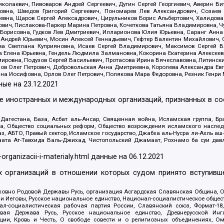
олаевич, Пивоваров Андрей Сергеевич, Дугин Сергей Георгиевич, Аверин В
вна, Шведов Григорий Сергеевич, Пономарев Лев Александрович, Созаев
евна, Щаров Сергей Алексадрович, Цирульников Борис Альбертович, Халидо
ович, Пислакова-Паркер Марина Петровна, Кочеткова Татьяна Владимировна, Ч
Борисовна, Гудков Лев Дмитриевич, Илларионова Юлия Юрьевна, Саранг Анна
Андрей Юрьевич, Мосин Алексей Геннадьевич, Гефтер Валентин Михайлович,
а Светлана Куприяновна, Исаев Сергей Владимирович, Максимов Сергей Вл
а Елена Юрьевна, Гендель Людмила Залмановна, Кокорина Екатерина Алексее
ровна, Подузов Сергей Васильевич, Протасова Ирина Вячеславовна, Литинск
ов Олег Петрович, Добровольская Анна Дмитриевна, Королева Александра Ев
яна Иосифовна, Орлов Олег Петрович, Полякова Мара Федоровна, Резник Генри
ные на
23.12.2021
ле иностранных и международных организаций, признанных в с
гестана, База, Асбат аль-Ансар, Священная война, Исламская группа, Бра
ана, Общество социальных реформ, Общество возрождения исламского насле
з, АБТО, Правый сектор, Исламское государство, Джабха аль-Нусра ли-Ахль а
та Ат-Тавхида Валь-Джихад, Чистопольский Джамаат, Рохнамо ба суи давлат
-organizacii-i-materialy.html
данные на
06.12.2021
 организаций в отношении которых судом принято вступивше
Духовно Родовой Державы Русь, организация Асгардская Славянская Община,
ли Иеговы, Русское национальное единство, Национал-социалистическое обще
нал-социалистическая рабочая партия России, Славянский союз, Формат-
вая Держава Русь, Русское национальное единство, Древнерусской Ингл
ии, Кровь и Честь, О свободе совести и о религиозных объединениях, Ом