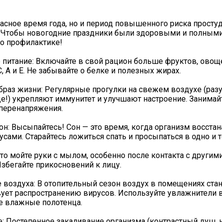
асное время года, но и период повышенного риска просту
 Чтобы новогодние праздники были здоровыми и полными
 о профилактике!
 питание: Включайте в свой рацион больше фруктов, овощ
, А и Е. Не забывайте о белке и полезных жирах.
браз жизни: Регулярные прогулки на свежем воздухе (разу
е!) укрепляют иммунитет и улучшают настроение. Занимай
 перенапряжения.
он: Высыпайтесь! Сон — это время, когда организм восстан
усами. Старайтесь ложиться спать и просыпаться в одно и 
асто мойте руки с мылом, особенно после контакта с други
Избегайте прикосновений к лицу.
 воздуха: В отопительный сезон воздух в помещениях стан
вует распространению вирусов. Используйте увлажнители 
е влажные полотенца.
е: Постепенное закаливание организма (контрастный душ, 