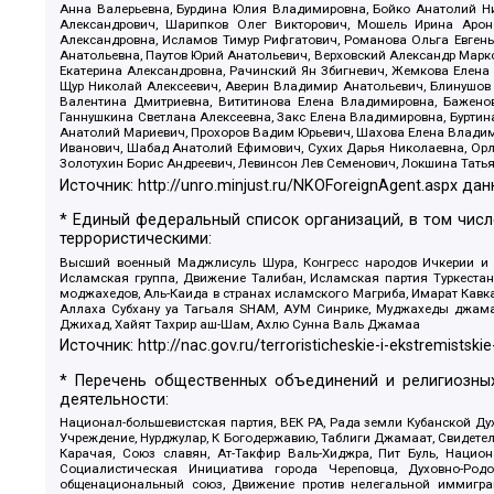
Анна Валерьевна, Бурдина Юлия Владимировна, Бойко Анатолий Ник
Александрович, Шарипков Олег Викторович, Мошель Ирина Ароно
Александровна, Исламов Тимур Рифгатович, Романова Ольга Евгень
Анатольевна, Паутов Юрий Анатольевич, Верховский Александр Марк
Екатерина Александровна, Рачинский Ян Збигневич, Жемкова Елена 
Щур Николай Алексеевич, Аверин Владимир Анатольевич, Блинушов 
Валентина Дмитриевна, Вититинова Елена Владимировна, Баженов
Ганнушкина Светлана Алексеевна, Закс Елена Владимировна, Буртин
Анатолий Мариевич, Прохоров Вадим Юрьевич, Шахова Елена Владими
Иванович, Шабад Анатолий Ефимович, Сухих Дарья Николаевна, Орл
Золотухин Борис Андреевич, Левинсон Лев Семенович, Локшина Тать
Источник:
http://unro.minjust.ru/NKOForeignAgent.aspx
дан
* Единый федеральный список организаций, в том чис
террористическими:
Высший военный Маджлисуль Шура, Конгресс народов Ичкерии и Да
Исламская группа, Движение Талибан, Исламская партия Туркест
моджахедов, Аль-Каида в странах исламского Магриба, Имарат Кавка
Аллаха Субхану уа Тагьаля SHAM, АУМ Синрике, Муджахеды джамаа
Джихад, Хайят Тахрир аш-Шам, Ахлю Сунна Валь Джамаа
Источник:
http://nac.gov.ru/terroristicheskie-i-ekstremistskie
* Перечень общественных объединений и религиозных
деятельности:
Национал-большевистская партия, ВЕК РА, Рада земли Кубанской 
Учреждение, Нурджулар, К Богодержавию, Таблиги Джамаат, Свидете
Карачая, Союз славян, Ат-Такфир Валь-Хиджра, Пит Буль, Нацио
Социалистическая Инициатива города Череповца, Духовно-Родо
общенациональный союз, Движение против нелегальной иммиграц