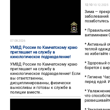
12:10
10.12.2025
Зима — прекр
заболеваний.
позаботьтесь
* Правильное
витаминами С
07.08.2026
* Активный о
УМВД России по Камчатскому краю
теплой одежд
приглашает на службу в
но избегайте
кинологическое подразделение!
* Здоровый с
УМВД России по Камчатскому краю
борется с вир
приглашает на службу в
кинологическое подразделение! Если
* Гигиена: Ч
вы ответственны,
перед едой. 
дисциплинированны, физически
выносливы и готовы к службе в
* Увлажнение
полиции вместе...
что способст
развешивайт
* Закаливани