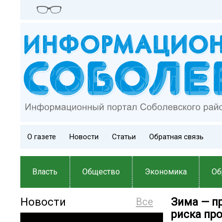
О газете
Новости
Статьи
Обратная связь
Власть
Общество
Экономика
Об
Новости
Все
Зима — п
риска про