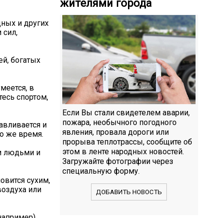
жителями города
дных и других
 сил,
ей, богатых
меется, в
тесь спортом,
Если Вы стали свидетелем аварии,
пожара, необычного погодного
авливается и
явления, провала дороги или
то же время.
прорыва теплотрассы, сообщите об
этом в ленте народных новостей.
ми людьми и
Загружайте фотографии через
специальную форму.
овится сухим,
воздуха или
ДОБАВИТЬ НОВОСТЬ
например)