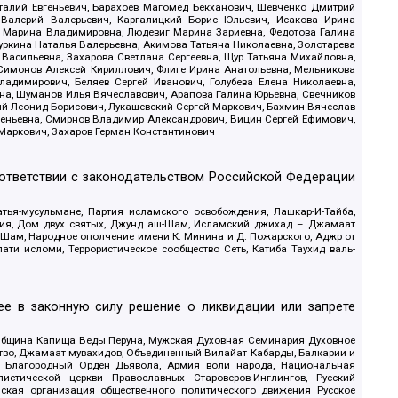
италий Евгеньевич, Барахоев Магомед Бекханович, Шевченко Дмитрий
 Валерий Валерьевич, Каргалицкий Борис Юльевич, Исакова Ирина
ва Марина Владимировна, Людевиг Марина Зариевна, Федотова Галина
уркина Наталья Валерьевна, Акимова Татьяна Николаевна, Золотарева
 Васильевна, Захарова Светлана Сергеевна, Щур Татьяна Михайловна,
 Симонов Алексей Кириллович, Флиге Ирина Анатольевна, Мельникова
адимирович, Беляев Сергей Иванович, Голубева Елена Николаевна,
вна, Шуманов Илья Вячеславович, Арапова Галина Юрьевна, Свечников
ий Леонид Борисович, Лукашевский Сергей Маркович, Бахмин Вячеслав
геньевна, Смирнов Владимир Александрович, Вицин Сергей Ефимович,
 Маркович, Захаров Герман Константинович
оответствии с законодательством Российской Федерации
тья-мусульмане, Партия исламского освобождения, Лашкар-И-Тайба,
дия, Дом двух святых, Джунд аш-Шам, Исламский джихад – Джамаат
ш-Шам, Народное ополчение имени К. Минина и Д. Пожарского, Аджр от
и исломи, Террористическое сообщество Сеть, Катиба Таухид валь-
е в законную силу решение о ликвидации или запрете
 Община Капища Веды Перуна, Мужская Духовная Семинария Духовное
ство, Джамаат мувахидов, Объединенный Вилайат Кабарды, Балкарии и
18, Благородный Орден Дьявола, Армия воли народа, Национальная
истической церкви Православных Староверов-Инглингов, Русский
ская организация общественного политического движения Русское