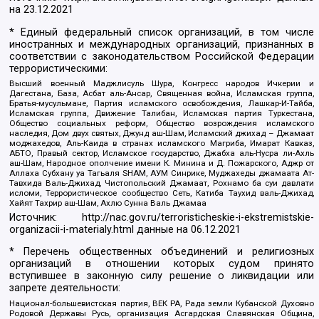
на
23.12.2021
* Единый федеральный список организаций, в том числе
иностранных и международных организаций, признанных в
соответствии с законодательством Российской Федерации
террористическими:
Высший военный Маджлисуль Шура, Конгресс народов Ичкерии и
Дагестана, База, Асбат аль-Ансар, Священная война, Исламская группа,
Братья-мусульмане, Партия исламского освобождения, Лашкар-И-Тайба,
Исламская группа, Движение Талибан, Исламская партия Туркестана,
Общество социальных реформ, Общество возрождения исламского
наследия, Дом двух святых, Джунд аш-Шам, Исламский джихад – Джамаат
моджахедов, Аль-Каида в странах исламского Магриба, Имарат Кавказ,
АБТО, Правый сектор, Исламское государство, Джабха аль-Нусра ли-Ахль
аш-Шам, Народное ополчение имени К. Минина и Д. Пожарского, Аджр от
Аллаха Субхану уа Тагьаля SHAM, АУМ Синрике, Муджахеды джамаата Ат-
Тавхида Валь-Джихад, Чистопольский Джамаат, Рохнамо ба суи давлати
исломи, Террористическое сообщество Сеть, Катиба Таухид валь-Джихад,
Хайят Тахрир аш-Шам, Ахлю Сунна Валь Джамаа
Источник:
http://nac.gov.ru/terroristicheskie-i-ekstremistskie-
organizacii-i-materialy.html
данные на
06.12.2021
* Перечень общественных объединений и религиозных
организаций в отношении которых судом принято
вступившее в законную силу решение о ликвидации или
запрете деятельности:
Национал-большевистская партия, ВЕК РА, Рада земли Кубанской Духовно
Родовой Державы Русь, организация Асгардская Славянская Община,