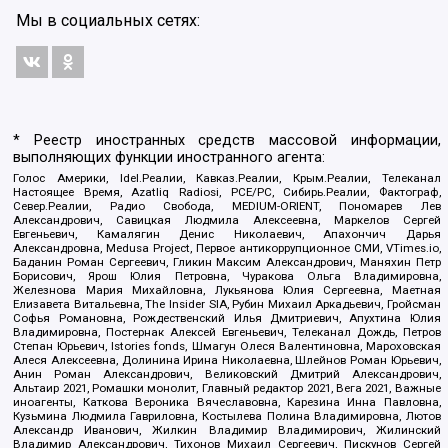
Мы в социальных сетях:
* Реестр иностранных средств массовой информации,
выполняющих функции иностранного агента:
Голос Америки, Idel.Реалии, Кавказ.Реалии, Крым.Реалии, Телеканал
Настоящее Время, Azatliq Radiosi, PCE/PC, Сибирь.Реалии, Фактограф,
Север.Реалии, Радио Свобода, MEDIUM-ORIENT, Пономарев Лев
Александрович, Савицкая Людмила Алексеевна, Маркелов Сергей
Евгеньевич, Камалягин Денис Николаевич, Апахончич Дарья
Александровна, Medusa Project, Первое антикоррупционное СМИ, VTimes.io,
Баданин Роман Сергеевич, Гликин Максим Александрович, Маняхин Петр
Борисович, Ярош Юлия Петровна, Чуракова Ольга Владимировна,
Железнова Мария Михайловна, Лукьянова Юлия Сергеевна, Маетная
Елизавета Витальевна, The Insider SIA, Рубин Михаил Аркадьевич, Гройсман
Софья Романовна, Рождественский Илья Дмитриевич, Апухтина Юлия
Владимировна, Постернак Алексей Евгеньевич, Телеканал Дождь, Петров
Степан Юрьевич, Istories fonds, Шмагун Олеся Валентиновна, Мароховская
Алеся Алексеевна, Долинина Ирина Николаевна, Шлейнов Роман Юрьевич,
Анин Роман Александрович, Великовский Дмитрий Александрович,
Альтаир 2021, Ромашки монолит, Главный редактор 2021, Вега 2021, Важные
иноагенты, Каткова Вероника Вячеславовна, Карезина Инна Павловна,
Кузьмина Людмила Гавриловна, Костылева Полина Владимировна, Лютов
Александр Иванович, Жилкин Владимир Владимирович, Жилинский
Владимир Александрович, Тихонов Михаил Сергеевич, Пискунов Сергей