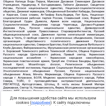
Община Капища Веды Перуна, Мужская Духовная Семинария Духовное
Учреждение, Нурджулар, К Богодержавию, Таблиги Джамаат, Свидетели
Иеговы, Русское национальное единство, Национал-социалистическое
общество, Джамаат мувахидов, Объединенный Вилайат Кабарды, Балкарии
и Карачая, Союз славян, Ат-Такфир Валь-Хиджра, Пит Буль, Национал-
социалистическая рабочая партия России, Славянский союз, Формат-18,
Благородный Орден Дьявола, Армия воли народа, Национальная
Социалистическая Инициатива города Череповца, Духовно-Родовая
Держава Русь, Русское национальное единство, Древнерусской
Инглистической церкви Православных Староверов-Инглингов, Русский
общенациональный союз, Движение против нелегальной иммиграции,
Кровь и Честь, О свободе совести и о религиозных объединениях, Омская
организация общественного политического движения Русское
национальное единство, Северное Братство, Клуб Болельщиков Футбольного
Клуба Динамо, Файзрахманисты, Мусульманская религиозная организация
п. Боровский Тюменского района Тюменской области, Община Коренного
Русского народа Щелковского района, Правый сектор, Украинская
национальная ассамблея – Украинская народная самооборона,
Украинская повстанческая армия, Тризуб им. Степана Бандеры, Братство,
Белый Крест, Misanthropic division, Религиозное объединение
последователей инглиизма, Народная Социальная Инициатива, TulaSkins,
Этнополитическое объединение Русские, Русское национальное
объединение Атака, Мечеть Мирмамеда, Община Коренного Русского
народа г. Астрахани, ВОЛЯ, Меджлис крымскотатарского народа, Рубеж
Севера, ТОЙС, О противодействии экстремистской деятельности,
РЕВТАТПОД, Артподготовка, Штольц, В честь иконы Божией Матери
Державная, Сектор 16, Независимость, Фирма, Молодежная правозащитная
группа МПГ, Курсом Правды и Единения, Каракольская инициативная
группа, Автоград Крю, Союз Славянских Сил Руси, Алля-Аят,
Благотворительный пансионат Ак Умут, Русская республика Русь,
Для повышения удобства сайта мы используем
Арестантское уголовное единство, Башкорт, Нация и свобода, W.H.С., Фалунь
cookies (
подробнее
). К сайту подключены
Дафа, Иртыш Ultras, Русский Патриотический клуб-Новокузнецк/РПК,