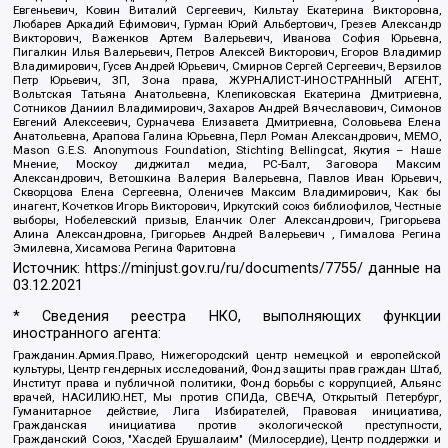
Евгеньевич, Ковин Виталий Сергеевич, Кильтау Екатерина Викторовна,
Любарев Аркадий Ефимович, Гурман Юрий Альбертович, Грезев Александр
Викторович, Важенков Артем Валерьевич, Иванова София Юрьевна,
Пигалкин Илья Валерьевич, Петров Алексей Викторович, Егоров Владимир
Владимирович, Гусев Андрей Юрьевич, Смирнов Сергей Сергеевич, Верзилов
Петр Юрьевич, ЗП, Зона права, ЖУРНАЛИСТ-ИНОСТРАННЫЙ АГЕНТ,
Вольтская Татьяна Анатольевна, Клепиковская Екатерина Дмитриевна,
Сотников Даниил Владимирович, Захаров Андрей Вячеславович, Симонов
Евгений Алексеевич, Сурначева Елизавета Дмитриевна, Соловьева Елена
Анатольевна, Арапова Галина Юрьевна, Перл Роман Александрович, МЕМО,
Mason G.E.S. Anonymous Foundation, Stichting Bellingcat, Якутия – Наше
Мнение, Москоу диджитал медиа, РС-Балт, Заговора Максим
Александрович, Ветошкина Валерия Валерьевна, Павлов Иван Юрьевич,
Скворцова Елена Сергеевна, Оленичев Максим Владимирович, Как бы
инагент, Кочетков Игорь Викторович, Иркутский союз библиофилов, Честные
выборы, Нобелевский призыв, Еланчик Олег Александрович, Григорьева
Алина Александровна, Григорьев Андрей Валерьевич , Гималова Регина
Эмилевна, Хисамова Регина Фаритовна
Источник:
https://minjust.gov.ru/ru/documents/7755/
данные на
03.12.2021
* Сведения реестра НКО, выполняющих функции
иностранного агента:
Гражданин.Армия.Право, Нижегородский центр немецкой и европейской
культуры, Центр гендерных исследований, Фонд защиты прав граждан Штаб,
Институт права и публичной политики, Фонд борьбы с коррупцией, Альянс
врачей, НАСИЛИЮ.НЕТ, Мы против СПИДа, СВЕЧА, Открытый Петербург,
Гуманитарное действие, Лига Избирателей, Правовая инициатива,
Гражданская инициатива против экологической преступности,
Гражданский Союз, "Хасдей Ерушалаим" (Милосердие), Центр поддержки и