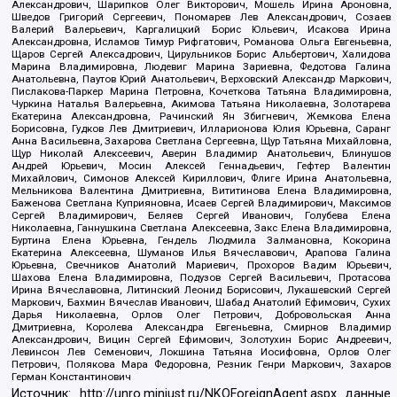
Александрович, Шарипков Олег Викторович, Мошель Ирина Ароновна,
Шведов Григорий Сергеевич, Пономарев Лев Александрович, Созаев
Валерий Валерьевич, Каргалицкий Борис Юльевич, Исакова Ирина
Александровна, Исламов Тимур Рифгатович, Романова Ольга Евгеньевна,
Щаров Сергей Алексадрович, Цирульников Борис Альбертович, Халидова
Марина Владимировна, Людевиг Марина Зариевна, Федотова Галина
Анатольевна, Паутов Юрий Анатольевич, Верховский Александр Маркович,
Пислакова-Паркер Марина Петровна, Кочеткова Татьяна Владимировна,
Чуркина Наталья Валерьевна, Акимова Татьяна Николаевна, Золотарева
Екатерина Александровна, Рачинский Ян Збигневич, Жемкова Елена
Борисовна, Гудков Лев Дмитриевич, Илларионова Юлия Юрьевна, Саранг
Анна Васильевна, Захарова Светлана Сергеевна, Щур Татьяна Михайловна,
Щур Николай Алексеевич, Аверин Владимир Анатольевич, Блинушов
Андрей Юрьевич, Мосин Алексей Геннадьевич, Гефтер Валентин
Михайлович, Симонов Алексей Кириллович, Флиге Ирина Анатольевна,
Мельникова Валентина Дмитриевна, Вититинова Елена Владимировна,
Баженова Светлана Куприяновна, Исаев Сергей Владимирович, Максимов
Сергей Владимирович, Беляев Сергей Иванович, Голубева Елена
Николаевна, Ганнушкина Светлана Алексеевна, Закс Елена Владимировна,
Буртина Елена Юрьевна, Гендель Людмила Залмановна, Кокорина
Екатерина Алексеевна, Шуманов Илья Вячеславович, Арапова Галина
Юрьевна, Свечников Анатолий Мариевич, Прохоров Вадим Юрьевич,
Шахова Елена Владимировна, Подузов Сергей Васильевич, Протасова
Ирина Вячеславовна, Литинский Леонид Борисович, Лукашевский Сергей
Маркович, Бахмин Вячеслав Иванович, Шабад Анатолий Ефимович, Сухих
Дарья Николаевна, Орлов Олег Петрович, Добровольская Анна
Дмитриевна, Королева Александра Евгеньевна, Смирнов Владимир
Александрович, Вицин Сергей Ефимович, Золотухин Борис Андреевич,
Левинсон Лев Семенович, Локшина Татьяна Иосифовна, Орлов Олег
Петрович, Полякова Мара Федоровна, Резник Генри Маркович, Захаров
Герман Константинович
Источник:
http://unro.minjust.ru/NKOForeignAgent.aspx
данные