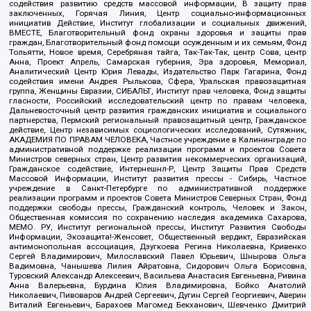
содействия развитию средств массовой информации, В защиту прав
заключенных, Горячая Линия, Центр социально-информационных
инициатив Действие, Институт глобализации и социальных движений,
ВМЕСТЕ, Благотворительный фонд охраны здоровья и защиты прав
граждан, Благотворительный фонд помощи осужденным и их семьям, Фонд
Тольятти, Новое время, Серебряная тайга, Так-Так-Так, центр Сова, центр
Анна, Проект Апрель, Самарская губерния, Эра здоровья, Мемориал,
Аналитический Центр Юрия Левады, Издательство Парк Гагарина, Фонд
содействия имени Андрея Рылькова, Сфера, Уральская правозащитная
группа, Женщины Евразии, СИБАЛЬТ, Институт прав человека, Фонд защиты
гласности, Российский исследовательский центр по правам человека,
Дальневосточный центр развития гражданских инициатив и социального
партнерства, Пермский региональный правозащитный центр, Гражданское
действие, Центр независимых социологических исследований, Сутяжник,
АКАДЕМИЯ ПО ПРАВАМ ЧЕЛОВЕКА, Частное учреждение в Калининграде по
административной поддержке реализации программ и проектов Совета
Министров северных стран, Центр развития некоммерческих организаций,
Гражданское содействие, Интернешнл-Р, Центр Защиты Прав Средств
Массовой Информации, Институт развития прессы - Сибирь, Частное
учреждение в Санкт-Петербурге по административной поддержке
реализации программ и проектов Совета Министров Северных Стран, Фонд
поддержки свободы прессы, Гражданский контроль, Человек и Закон,
Общественная комиссия по сохранению наследия академика Сахарова,
МЕМО. РУ, Институт региональной прессы, Институт Развития Свободы
Информации, Экозащита!-Женсовет, Общественный вердикт, Евразийская
антимонопольная ассоциация, Дзугкоева Регина Николаевна, Кривенко
Сергей Владимирович, Милославский Павел Юрьевич, Шнырова Ольга
Вадимовна, Чанышева Лилия Айратовна, Сидорович Ольга Борисовна,
Туровский Александр Алексеевич, Васильева Анастасия Евгеньевна, Ривина
Анна Валерьевна, Бурдина Юлия Владимировна, Бойко Анатолий
Николаевич, Пивоваров Андрей Сергеевич, Дугин Сергей Георгиевич, Аверин
Виталий Евгеньевич, Барахоев Магомед Бекханович, Шевченко Дмитрий