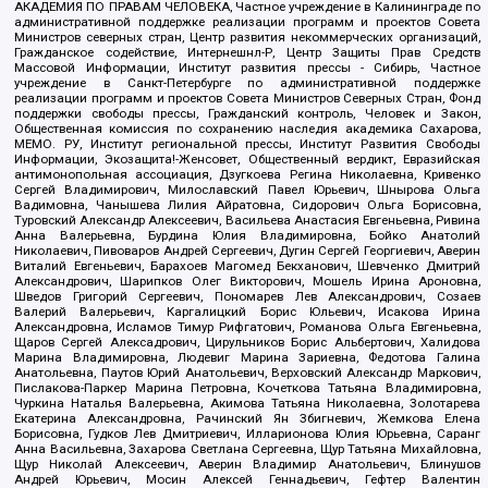
АКАДЕМИЯ ПО ПРАВАМ ЧЕЛОВЕКА, Частное учреждение в Калининграде по
административной поддержке реализации программ и проектов Совета
Министров северных стран, Центр развития некоммерческих организаций,
Гражданское содействие, Интернешнл-Р, Центр Защиты Прав Средств
Массовой Информации, Институт развития прессы - Сибирь, Частное
учреждение в Санкт-Петербурге по административной поддержке
реализации программ и проектов Совета Министров Северных Стран, Фонд
поддержки свободы прессы, Гражданский контроль, Человек и Закон,
Общественная комиссия по сохранению наследия академика Сахарова,
МЕМО. РУ, Институт региональной прессы, Институт Развития Свободы
Информации, Экозащита!-Женсовет, Общественный вердикт, Евразийская
антимонопольная ассоциация, Дзугкоева Регина Николаевна, Кривенко
Сергей Владимирович, Милославский Павел Юрьевич, Шнырова Ольга
Вадимовна, Чанышева Лилия Айратовна, Сидорович Ольга Борисовна,
Туровский Александр Алексеевич, Васильева Анастасия Евгеньевна, Ривина
Анна Валерьевна, Бурдина Юлия Владимировна, Бойко Анатолий
Николаевич, Пивоваров Андрей Сергеевич, Дугин Сергей Георгиевич, Аверин
Виталий Евгеньевич, Барахоев Магомед Бекханович, Шевченко Дмитрий
Александрович, Шарипков Олег Викторович, Мошель Ирина Ароновна,
Шведов Григорий Сергеевич, Пономарев Лев Александрович, Созаев
Валерий Валерьевич, Каргалицкий Борис Юльевич, Исакова Ирина
Александровна, Исламов Тимур Рифгатович, Романова Ольга Евгеньевна,
Щаров Сергей Алексадрович, Цирульников Борис Альбертович, Халидова
Марина Владимировна, Людевиг Марина Зариевна, Федотова Галина
Анатольевна, Паутов Юрий Анатольевич, Верховский Александр Маркович,
Пислакова-Паркер Марина Петровна, Кочеткова Татьяна Владимировна,
Чуркина Наталья Валерьевна, Акимова Татьяна Николаевна, Золотарева
Екатерина Александровна, Рачинский Ян Збигневич, Жемкова Елена
Борисовна, Гудков Лев Дмитриевич, Илларионова Юлия Юрьевна, Саранг
Анна Васильевна, Захарова Светлана Сергеевна, Щур Татьяна Михайловна,
Щур Николай Алексеевич, Аверин Владимир Анатольевич, Блинушов
Андрей Юрьевич, Мосин Алексей Геннадьевич, Гефтер Валентин