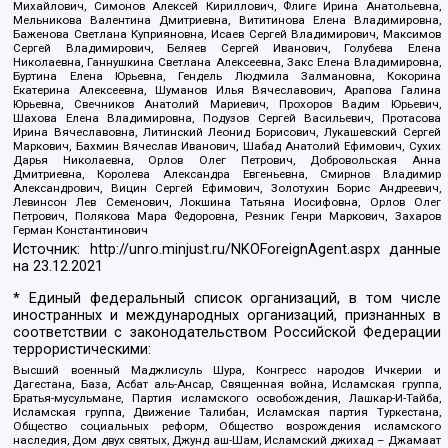
Михайлович, Симонов Алексей Кириллович, Флиге Ирина Анатольевна,
Мельникова Валентина Дмитриевна, Вититинова Елена Владимировна,
Баженова Светлана Куприяновна, Исаев Сергей Владимирович, Максимов
Сергей Владимирович, Беляев Сергей Иванович, Голубева Елена
Николаевна, Ганнушкина Светлана Алексеевна, Закс Елена Владимировна,
Буртина Елена Юрьевна, Гендель Людмила Залмановна, Кокорина
Екатерина Алексеевна, Шуманов Илья Вячеславович, Арапова Галина
Юрьевна, Свечников Анатолий Мариевич, Прохоров Вадим Юрьевич,
Шахова Елена Владимировна, Подузов Сергей Васильевич, Протасова
Ирина Вячеславовна, Литинский Леонид Борисович, Лукашевский Сергей
Маркович, Бахмин Вячеслав Иванович, Шабад Анатолий Ефимович, Сухих
Дарья Николаевна, Орлов Олег Петрович, Добровольская Анна
Дмитриевна, Королева Александра Евгеньевна, Смирнов Владимир
Александрович, Вицин Сергей Ефимович, Золотухин Борис Андреевич,
Левинсон Лев Семенович, Локшина Татьяна Иосифовна, Орлов Олег
Петрович, Полякова Мара Федоровна, Резник Генри Маркович, Захаров
Герман Константинович
Источник:
http://unro.minjust.ru/NKOForeignAgent.aspx
данные
на
23.12.2021
* Единый федеральный список организаций, в том числе
иностранных и международных организаций, признанных в
соответствии с законодательством Российской Федерации
террористическими:
Высший военный Маджлисуль Шура, Конгресс народов Ичкерии и
Дагестана, База, Асбат аль-Ансар, Священная война, Исламская группа,
Братья-мусульмане, Партия исламского освобождения, Лашкар-И-Тайба,
Исламская группа, Движение Талибан, Исламская партия Туркестана,
Общество социальных реформ, Общество возрождения исламского
наследия, Дом двух святых, Джунд аш-Шам, Исламский джихад – Джамаат