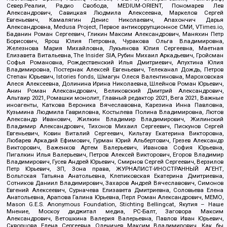
Север.Реалии, Радио Свобода, MEDIUM-ORIENT, Пономарев Лев
Александрович, Савицкая Людмила Алексеевна, Маркелов Сергей
Евгеньевич, Камалягин Денис Николаевич, Апахончич Дарья
Александровна, Medusa Project, Первое антикоррупционное СМИ, VTimes.io,
Баданин Роман Сергеевич, Гликин Максим Александрович, Маняхин Петр
Борисович, Ярош Юлия Петровна, Чуракова Ольга Владимировна,
Железнова Мария Михайловна, Лукьянова Юлия Сергеевна, Маетная
Елизавета Витальевна, The Insider SIA, Рубин Михаил Аркадьевич, Гройсман
Софья Романовна, Рождественский Илья Дмитриевич, Апухтина Юлия
Владимировна, Постернак Алексей Евгеньевич, Телеканал Дождь, Петров
Степан Юрьевич, Istories fonds, Шмагун Олеся Валентиновна, Мароховская
Алеся Алексеевна, Долинина Ирина Николаевна, Шлейнов Роман Юрьевич,
Анин Роман Александрович, Великовский Дмитрий Александрович,
Альтаир 2021, Ромашки монолит, Главный редактор 2021, Вега 2021, Важные
иноагенты, Каткова Вероника Вячеславовна, Карезина Инна Павловна,
Кузьмина Людмила Гавриловна, Костылева Полина Владимировна, Лютов
Александр Иванович, Жилкин Владимир Владимирович, Жилинский
Владимир Александрович, Тихонов Михаил Сергеевич, Пискунов Сергей
Евгеньевич, Ковин Виталий Сергеевич, Кильтау Екатерина Викторовна,
Любарев Аркадий Ефимович, Гурман Юрий Альбертович, Грезев Александр
Викторович, Важенков Артем Валерьевич, Иванова София Юрьевна,
Пигалкин Илья Валерьевич, Петров Алексей Викторович, Егоров Владимир
Владимирович, Гусев Андрей Юрьевич, Смирнов Сергей Сергеевич, Верзилов
Петр Юрьевич, ЗП, Зона права, ЖУРНАЛИСТ-ИНОСТРАННЫЙ АГЕНТ,
Вольтская Татьяна Анатольевна, Клепиковская Екатерина Дмитриевна,
Сотников Даниил Владимирович, Захаров Андрей Вячеславович, Симонов
Евгений Алексеевич, Сурначева Елизавета Дмитриевна, Соловьева Елена
Анатольевна, Арапова Галина Юрьевна, Перл Роман Александрович, МЕМО,
Mason G.E.S. Anonymous Foundation, Stichting Bellingcat, Якутия – Наше
Мнение, Москоу диджитал медиа, РС-Балт, Заговора Максим
Александрович, Ветошкина Валерия Валерьевна, Павлов Иван Юрьевич,
Скворцова Елена Сергеевна, Оленичев Максим Владимирович, Как бы