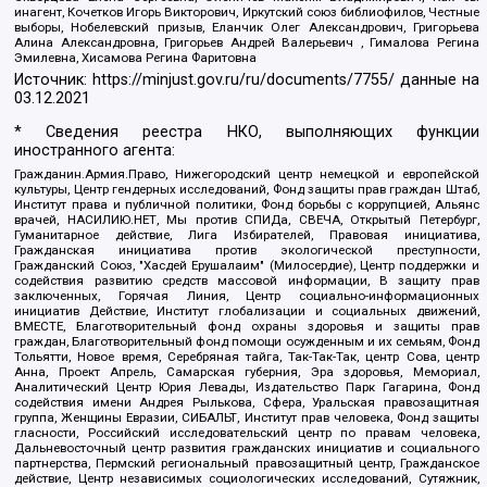
инагент, Кочетков Игорь Викторович, Иркутский союз библиофилов, Честные
выборы, Нобелевский призыв, Еланчик Олег Александрович, Григорьева
Алина Александровна, Григорьев Андрей Валерьевич , Гималова Регина
Эмилевна, Хисамова Регина Фаритовна
Источник:
https://minjust.gov.ru/ru/documents/7755/
данные на
03.12.2021
* Сведения реестра НКО, выполняющих функции
иностранного агента:
Гражданин.Армия.Право, Нижегородский центр немецкой и европейской
культуры, Центр гендерных исследований, Фонд защиты прав граждан Штаб,
Институт права и публичной политики, Фонд борьбы с коррупцией, Альянс
врачей, НАСИЛИЮ.НЕТ, Мы против СПИДа, СВЕЧА, Открытый Петербург,
Гуманитарное действие, Лига Избирателей, Правовая инициатива,
Гражданская инициатива против экологической преступности,
Гражданский Союз, "Хасдей Ерушалаим" (Милосердие), Центр поддержки и
содействия развитию средств массовой информации, В защиту прав
заключенных, Горячая Линия, Центр социально-информационных
инициатив Действие, Институт глобализации и социальных движений,
ВМЕСТЕ, Благотворительный фонд охраны здоровья и защиты прав
граждан, Благотворительный фонд помощи осужденным и их семьям, Фонд
Тольятти, Новое время, Серебряная тайга, Так-Так-Так, центр Сова, центр
Анна, Проект Апрель, Самарская губерния, Эра здоровья, Мемориал,
Аналитический Центр Юрия Левады, Издательство Парк Гагарина, Фонд
содействия имени Андрея Рылькова, Сфера, Уральская правозащитная
группа, Женщины Евразии, СИБАЛЬТ, Институт прав человека, Фонд защиты
гласности, Российский исследовательский центр по правам человека,
Дальневосточный центр развития гражданских инициатив и социального
партнерства, Пермский региональный правозащитный центр, Гражданское
действие, Центр независимых социологических исследований, Сутяжник,