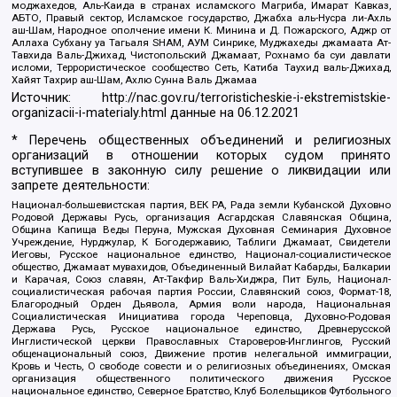
моджахедов, Аль-Каида в странах исламского Магриба, Имарат Кавказ,
АБТО, Правый сектор, Исламское государство, Джабха аль-Нусра ли-Ахль
аш-Шам, Народное ополчение имени К. Минина и Д. Пожарского, Аджр от
Аллаха Субхану уа Тагьаля SHAM, АУМ Синрике, Муджахеды джамаата Ат-
Тавхида Валь-Джихад, Чистопольский Джамаат, Рохнамо ба суи давлати
исломи, Террористическое сообщество Сеть, Катиба Таухид валь-Джихад,
Хайят Тахрир аш-Шам, Ахлю Сунна Валь Джамаа
Источник:
http://nac.gov.ru/terroristicheskie-i-ekstremistskie-
organizacii-i-materialy.html
данные на
06.12.2021
* Перечень общественных объединений и религиозных
организаций в отношении которых судом принято
вступившее в законную силу решение о ликвидации или
запрете деятельности:
Национал-большевистская партия, ВЕК РА, Рада земли Кубанской Духовно
Родовой Державы Русь, организация Асгардская Славянская Община,
Община Капища Веды Перуна, Мужская Духовная Семинария Духовное
Учреждение, Нурджулар, К Богодержавию, Таблиги Джамаат, Свидетели
Иеговы, Русское национальное единство, Национал-социалистическое
общество, Джамаат мувахидов, Объединенный Вилайат Кабарды, Балкарии
и Карачая, Союз славян, Ат-Такфир Валь-Хиджра, Пит Буль, Национал-
социалистическая рабочая партия России, Славянский союз, Формат-18,
Благородный Орден Дьявола, Армия воли народа, Национальная
Социалистическая Инициатива города Череповца, Духовно-Родовая
Держава Русь, Русское национальное единство, Древнерусской
Инглистической церкви Православных Староверов-Инглингов, Русский
общенациональный союз, Движение против нелегальной иммиграции,
Кровь и Честь, О свободе совести и о религиозных объединениях, Омская
организация общественного политического движения Русское
национальное единство, Северное Братство, Клуб Болельщиков Футбольного