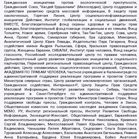
Гражданская инициатива против экологической преступности,
Гражданский Союз, "Хасдей Ерушалаим" (Милосердие), Центр поддержки и
содействия развитию средств массовой информации, В защиту прав
заключенных, Горячая Линия, Центр социально-информационных
инициатив Действие, Институт глобализации и социальных движений,
ВМЕСТЕ, Благотворительный фонд охраны здоровья и защиты прав
граждан, Благотворительный фонд помощи осужденным и их семьям, Фонд
Тольятти, Новое время, Серебряная тайга, Так-Так-Так, центр Сова, центр
Анна, Проект Апрель, Самарская губерния, Эра здоровья, Мемориал,
Аналитический Центр Юрия Левады, Издательство Парк Гагарина, Фонд
содействия имени Андрея Рылькова, Сфера, Уральская правозащитная
группа, Женщины Евразии, СИБАЛЬТ, Институт прав человека, Фонд защиты
гласности, Российский исследовательский центр по правам человека,
Дальневосточный центр развития гражданских инициатив и социального
партнерства, Пермский региональный правозащитный центр, Гражданское
действие, Центр независимых социологических исследований, Сутяжник,
АКАДЕМИЯ ПО ПРАВАМ ЧЕЛОВЕКА, Частное учреждение в Калининграде по
административной поддержке реализации программ и проектов Совета
Министров северных стран, Центр развития некоммерческих организаций,
Гражданское содействие, Интернешнл-Р, Центр Защиты Прав Средств
Массовой Информации, Институт развития прессы - Сибирь, Частное
учреждение в Санкт-Петербурге по административной поддержке
реализации программ и проектов Совета Министров Северных Стран, Фонд
поддержки свободы прессы, Гражданский контроль, Человек и Закон,
Общественная комиссия по сохранению наследия академика Сахарова,
МЕМО. РУ, Институт региональной прессы, Институт Развития Свободы
Информации, Экозащита!-Женсовет, Общественный вердикт, Евразийская
антимонопольная ассоциация, Дзугкоева Регина Николаевна, Кривенко
Сергей Владимирович, Милославский Павел Юрьевич, Шнырова Ольга
Вадимовна, Чанышева Лилия Айратовна, Сидорович Ольга Борисовна,
Туровский Александр Алексеевич, Васильева Анастасия Евгеньевна, Ривина
Анна Валерьевна, Бурдина Юлия Владимировна, Бойко Анатолий