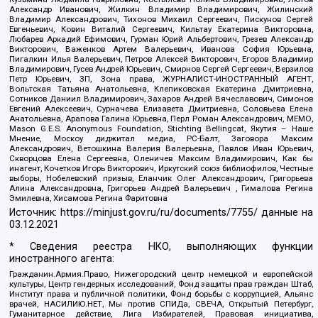
Александр Иванович, Жилкин Владимир Владимирович, Жилинский
Владимир Александрович, Тихонов Михаил Сергеевич, Пискунов Сергей
Евгеньевич, Ковин Виталий Сергеевич, Кильтау Екатерина Викторовна,
Любарев Аркадий Ефимович, Гурман Юрий Альбертович, Грезев Александр
Викторович, Важенков Артем Валерьевич, Иванова София Юрьевна,
Пигалкин Илья Валерьевич, Петров Алексей Викторович, Егоров Владимир
Владимирович, Гусев Андрей Юрьевич, Смирнов Сергей Сергеевич, Верзилов
Петр Юрьевич, ЗП, Зона права, ЖУРНАЛИСТ-ИНОСТРАННЫЙ АГЕНТ,
Вольтская Татьяна Анатольевна, Клепиковская Екатерина Дмитриевна,
Сотников Даниил Владимирович, Захаров Андрей Вячеславович, Симонов
Евгений Алексеевич, Сурначева Елизавета Дмитриевна, Соловьева Елена
Анатольевна, Арапова Галина Юрьевна, Перл Роман Александрович, МЕМО,
Mason G.E.S. Anonymous Foundation, Stichting Bellingcat, Якутия – Наше
Мнение, Москоу диджитал медиа, РС-Балт, Заговора Максим
Александрович, Ветошкина Валерия Валерьевна, Павлов Иван Юрьевич,
Скворцова Елена Сергеевна, Оленичев Максим Владимирович, Как бы
инагент, Кочетков Игорь Викторович, Иркутский союз библиофилов, Честные
выборы, Нобелевский призыв, Еланчик Олег Александрович, Григорьева
Алина Александровна, Григорьев Андрей Валерьевич , Гималова Регина
Эмилевна, Хисамова Регина Фаритовна
Источник:
https://minjust.gov.ru/ru/documents/7755/
данные на
03.12.2021
* Сведения реестра НКО, выполняющих функции
иностранного агента:
Гражданин.Армия.Право, Нижегородский центр немецкой и европейской
культуры, Центр гендерных исследований, Фонд защиты прав граждан Штаб,
Институт права и публичной политики, Фонд борьбы с коррупцией, Альянс
врачей, НАСИЛИЮ.НЕТ, Мы против СПИДа, СВЕЧА, Открытый Петербург,
Гуманитарное действие, Лига Избирателей, Правовая инициатива,