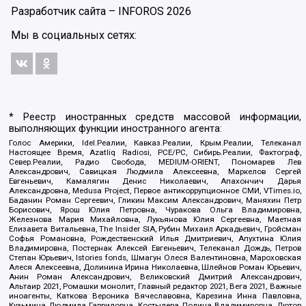
Разработчик сайта –
INFOROS
2026
Мы в социальных сетях:
* Реестр иностранных средств массовой информации,
выполняющих функции иностранного агента:
Голос Америки, Idel.Реалии, Кавказ.Реалии, Крым.Реалии, Телеканал
Настоящее Время, Azatliq Radiosi, PCE/PC, Сибирь.Реалии, Фактограф,
Север.Реалии, Радио Свобода, MEDIUM-ORIENT, Пономарев Лев
Александрович, Савицкая Людмила Алексеевна, Маркелов Сергей
Евгеньевич, Камалягин Денис Николаевич, Апахончич Дарья
Александровна, Medusa Project, Первое антикоррупционное СМИ, VTimes.io,
Баданин Роман Сергеевич, Гликин Максим Александрович, Маняхин Петр
Борисович, Ярош Юлия Петровна, Чуракова Ольга Владимировна,
Железнова Мария Михайловна, Лукьянова Юлия Сергеевна, Маетная
Елизавета Витальевна, The Insider SIA, Рубин Михаил Аркадьевич, Гройсман
Софья Романовна, Рождественский Илья Дмитриевич, Апухтина Юлия
Владимировна, Постернак Алексей Евгеньевич, Телеканал Дождь, Петров
Степан Юрьевич, Istories fonds, Шмагун Олеся Валентиновна, Мароховская
Алеся Алексеевна, Долинина Ирина Николаевна, Шлейнов Роман Юрьевич,
Анин Роман Александрович, Великовский Дмитрий Александрович,
Альтаир 2021, Ромашки монолит, Главный редактор 2021, Вега 2021, Важные
иноагенты, Каткова Вероника Вячеславовна, Карезина Инна Павловна,
Кузьмина Людмила Гавриловна, Костылева Полина Владимировна, Лютов