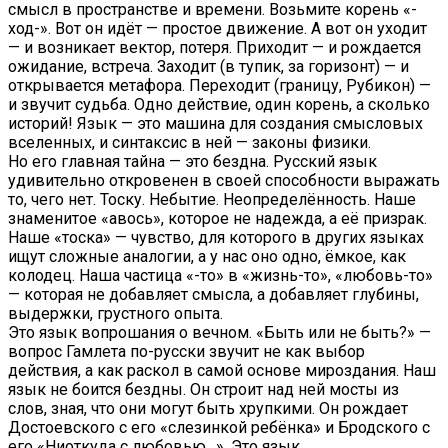
смысл в пространстве и времени. Возьмите корень «-
ход-». Вот он идёт — простое движение. А вот он уходит
— и возникает вектор, потеря. Приходит — и рождается
ожидание, встреча. Заходит (в тупик, за горизонт) — и
открывается метафора. Переходит (границу, Рубикон) —
и звучит судьба. Одно действие, один корень, а сколько
историй! Язык — это машина для создания смысловых
вселенных, и синтаксис в ней — законы физики.
Но его главная тайна — это бездна. Русский язык
удивительно откровенен в своей способности выражать
то, чего нет. Тоску. Небытие. Неопределённость. Наше
знаменитое «авось», которое не надежда, а её призрак.
Наше «тоска» — чувство, для которого в других языках
ищут сложные аналогии, а у нас оно одно, ёмкое, как
колодец. Наша частица «-то» в «жизнь-то», «любовь-то»
— которая не добавляет смысла, а добавляет глубины,
выдержки, грустного опыта.
Это язык вопрошания о вечном. «Быть или не быть?» —
вопрос Гамлета по-русски звучит не как выбор
действия, а как раскол в самой основе мироздания. Наш
язык не боится бездны. Он строит над ней мосты из
слов, зная, что они могут быть хрупкими. Он рождает
Достоевского с его «слезинкой ребёнка» и Бродского с
его «Ниоткуда с любовью…». Это язык