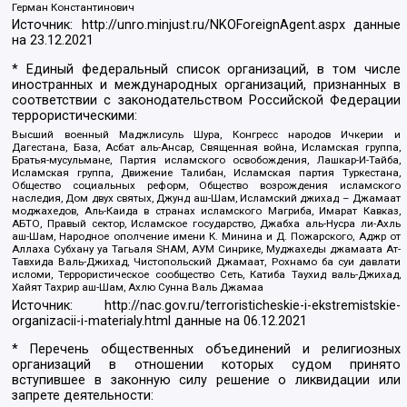
Герман Константинович
Источник:
http://unro.minjust.ru/NKOForeignAgent.aspx
данные
на
23.12.2021
* Единый федеральный список организаций, в том числе
иностранных и международных организаций, признанных в
соответствии с законодательством Российской Федерации
террористическими:
Высший военный Маджлисуль Шура, Конгресс народов Ичкерии и
Дагестана, База, Асбат аль-Ансар, Священная война, Исламская группа,
Братья-мусульмане, Партия исламского освобождения, Лашкар-И-Тайба,
Исламская группа, Движение Талибан, Исламская партия Туркестана,
Общество социальных реформ, Общество возрождения исламского
наследия, Дом двух святых, Джунд аш-Шам, Исламский джихад – Джамаат
моджахедов, Аль-Каида в странах исламского Магриба, Имарат Кавказ,
АБТО, Правый сектор, Исламское государство, Джабха аль-Нусра ли-Ахль
аш-Шам, Народное ополчение имени К. Минина и Д. Пожарского, Аджр от
Аллаха Субхану уа Тагьаля SHAM, АУМ Синрике, Муджахеды джамаата Ат-
Тавхида Валь-Джихад, Чистопольский Джамаат, Рохнамо ба суи давлати
исломи, Террористическое сообщество Сеть, Катиба Таухид валь-Джихад,
Хайят Тахрир аш-Шам, Ахлю Сунна Валь Джамаа
Источник:
http://nac.gov.ru/terroristicheskie-i-ekstremistskie-
organizacii-i-materialy.html
данные на
06.12.2021
* Перечень общественных объединений и религиозных
организаций в отношении которых судом принято
вступившее в законную силу решение о ликвидации или
запрете деятельности: