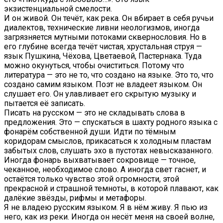
экзистенциальной смелости.
И он живой. Он течёт, как река. Он вбирает в себя ручьи
диалектов, технические ливни неологизмов, иногда
загрязняется мутными потоками сквернословия. Но в
его глубине всегда течёт чистая, хрустальная струя —
язык Пушкина, Чёхова, Цветаевой, Пастернака. Туда
можно окунуться, чтобы очиститься. Потому что
литература — это не то, что создано на языке. Это то, что
создано самим языком. Поэт не владеет языком. Он
слушает его. Он улавливает его скрытую музыку и
пытается её записать.
Писать на русском — это не складывать слова в
предложения. Это — спускаться в шахту родного языка с
фонарём собственной души. Идти по тёмным
коридорам смыслов, прикасаться к холодным пластам
забытых слов, слушать эхо в пустотах невысказанного.
Иногда фонарь выхватывает сокровище — точное,
чеканное, необходимое слово. А иногда свет гаснет, и
остаётся только чувство этой огромности, этой
прекрасной и страшной темноты, в которой плавают, как
далёкие звёзды, рифмы и метафоры.
Я не владею русским языком. Я в нём живу. Я пью из
него, как из реки. Иногда он несёт меня на своей волне,