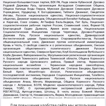
Национал-большевистская партия, ВЕК РА, Рада земли Кубанской Духовно
Родовой Державы Русь, организация Асгардская Славянская Община,
Община Капища Веды Перуна, Мужская Духовная Семинария Духовное
Учреждение, Нурджулар, К Богодержавию, Таблиги Джамаат, Свидетели
Иеговы, Русское национальное единство, Национал-социалистическое
общество, Джамаат мувахидов, Объединенный Вилайат Кабарды, Балкарии
и Карачая, Союз славян, Ат-Такфир Валь-Хиджра, Пит Буль, Национал-
социалистическая рабочая партия России, Славянский союз, Формат-18,
Благородный Орден Дьявола, Армия воли народа, Национальная
Социалистическая Инициатива города Череповца, Духовно-Родовая
Держава Русь, Русское национальное единство, Древнерусской
Инглистической церкви Православных Староверов-Инглингов, Русский
общенациональный союз, Движение против нелегальной иммиграции,
Кровь и Честь, О свободе совести и о религиозных объединениях, Омская
организация общественного политического движения Русское
национальное единство, Северное Братство, Клуб Болельщиков Футбольного
Клуба Динамо, Файзрахманисты, Мусульманская религиозная организация
п. Боровский Тюменского района Тюменской области, Община Коренного
Русского народа Щелковского района, Правый сектор, Украинская
национальная ассамблея – Украинская народная самооборона,
Украинская повстанческая армия, Тризуб им. Степана Бандеры, Братство,
Белый Крест, Misanthropic division, Религиозное объединение
последователей инглиизма, Народная Социальная Инициатива, TulaSkins,
Этнополитическое объединение Русские, Русское национальное
объединение Атака, Мечеть Мирмамеда, Община Коренного Русского
народа г. Астрахани, ВОЛЯ, Меджлис крымскотатарского народа, Рубеж
Севера, ТОЙС, О противодействии экстремистской деятельности,
РЕВТАТПОД, Артподготовка, Штольц, В честь иконы Божией Матери
Державная, Сектор 16, Независимость, Фирма, Молодежная правозащитная
группа МПГ, Курсом Правды и Единения, Каракольская инициативная
группа, Автоград Крю, Союз Славянских Сил Руси, Алля-Аят,
Благотворительный пансионат Ак Умут, Русская республика Русь,
Для повышения удобства сайта мы используем