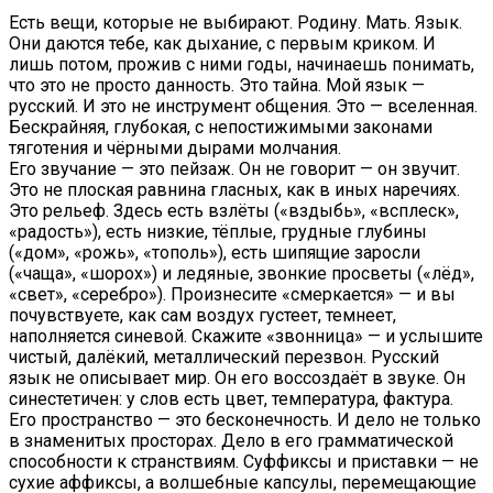
Есть вещи, которые не выбирают. Родину. Мать. Язык.
Они даются тебе, как дыхание, с первым криком. И
лишь потом, прожив с ними годы, начинаешь понимать,
что это не просто данность. Это тайна. Мой язык —
русский. И это не инструмент общения. Это — вселенная.
Бескрайняя, глубокая, с непостижимыми законами
тяготения и чёрными дырами молчания.
Его звучание — это пейзаж. Он не говорит — он звучит.
Это не плоская равнина гласных, как в иных наречиях.
Это рельеф. Здесь есть взлёты («вздыбь», «всплеск»,
«радость»), есть низкие, тёплые, грудные глубины
(«дом», «рожь», «тополь»), есть шипящие заросли
(«чаща», «шорох») и ледяные, звонкие просветы («лёд»,
«свет», «серебро»). Произнесите «смеркается» — и вы
почувствуете, как сам воздух густеет, темнеет,
наполняется синевой. Скажите «звонница» — и услышите
чистый, далёкий, металлический перезвон. Русский
язык не описывает мир. Он его воссоздаёт в звуке. Он
синестетичен: у слов есть цвет, температура, фактура.
Его пространство — это бесконечность. И дело не только
в знаменитых просторах. Дело в его грамматической
способности к странствиям. Суффиксы и приставки — не
сухие аффиксы, а волшебные капсулы, перемещающие