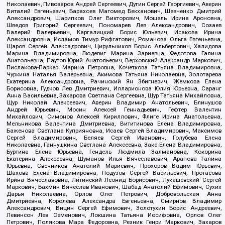
Николаевич, Пивоваров Андрей Сергеевич, Дугин Сергей Георгиевич, Аверин
Виталий Евгеньевич, Барахоев Магомед Бекханович, Шевченко Дмитрий
Александрович, Шарипков Олег Викторович, Мошель Ирина Ароновна,
Шведов Григорий Сергеевич, Пономарев Лев Александрович, Созаев
Валерий Валерьевич, Каргалицкий Борис Юльевич, Исакова Ирина
Александровна, Исламов Тимур Рифгатович, Романова Ольга Евгеньевна,
Щаров Сергей Алексадрович, Цирульников Борис Альбертович, Халидова
Марина Владимировна, Людевиг Марина Зариевна, Федотова Галина
Анатольевна, Паутов Юрий Анатольевич, Верховский Александр Маркович,
Пислакова-Паркер Марина Петровна, Кочеткова Татьяна Владимировна,
Чуркина Наталья Валерьевна, Акимова Татьяна Николаевна, Золотарева
Екатерина Александровна, Рачинский Ян Збигневич, Жемкова Елена
Борисовна, Гудков Лев Дмитриевич, Илларионова Юлия Юрьевна, Саранг
Анна Васильевна, Захарова Светлана Сергеевна, Щур Татьяна Михайловна,
Щур Николай Алексеевич, Аверин Владимир Анатольевич, Блинушов
Андрей Юрьевич, Мосин Алексей Геннадьевич, Гефтер Валентин
Михайлович, Симонов Алексей Кириллович, Флиге Ирина Анатольевна,
Мельникова Валентина Дмитриевна, Вититинова Елена Владимировна,
Баженова Светлана Куприяновна, Исаев Сергей Владимирович, Максимов
Сергей Владимирович, Беляев Сергей Иванович, Голубева Елена
Николаевна, Ганнушкина Светлана Алексеевна, Закс Елена Владимировна,
Буртина Елена Юрьевна, Гендель Людмила Залмановна, Кокорина
Екатерина Алексеевна, Шуманов Илья Вячеславович, Арапова Галина
Юрьевна, Свечников Анатолий Мариевич, Прохоров Вадим Юрьевич,
Шахова Елена Владимировна, Подузов Сергей Васильевич, Протасова
Ирина Вячеславовна, Литинский Леонид Борисович, Лукашевский Сергей
Маркович, Бахмин Вячеслав Иванович, Шабад Анатолий Ефимович, Сухих
Дарья Николаевна, Орлов Олег Петрович, Добровольская Анна
Дмитриевна, Королева Александра Евгеньевна, Смирнов Владимир
Александрович, Вицин Сергей Ефимович, Золотухин Борис Андреевич,
Левинсон Лев Семенович, Локшина Татьяна Иосифовна, Орлов Олег
Петрович, Полякова Мара Федоровна, Резник Генри Маркович, Захаров