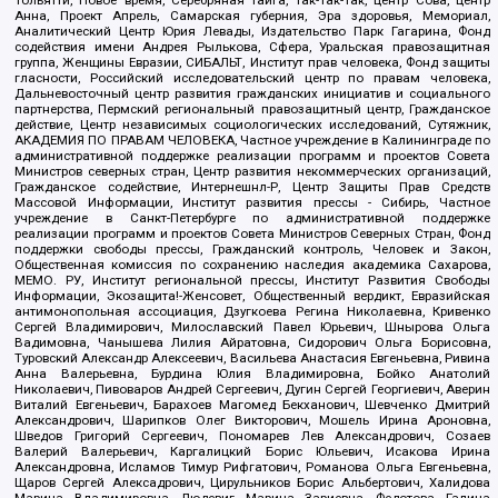
Анна, Проект Апрель, Самарская губерния, Эра здоровья, Мемориал,
Аналитический Центр Юрия Левады, Издательство Парк Гагарина, Фонд
содействия имени Андрея Рылькова, Сфера, Уральская правозащитная
группа, Женщины Евразии, СИБАЛЬТ, Институт прав человека, Фонд защиты
гласности, Российский исследовательский центр по правам человека,
Дальневосточный центр развития гражданских инициатив и социального
партнерства, Пермский региональный правозащитный центр, Гражданское
действие, Центр независимых социологических исследований, Сутяжник,
АКАДЕМИЯ ПО ПРАВАМ ЧЕЛОВЕКА, Частное учреждение в Калининграде по
административной поддержке реализации программ и проектов Совета
Министров северных стран, Центр развития некоммерческих организаций,
Гражданское содействие, Интернешнл-Р, Центр Защиты Прав Средств
Массовой Информации, Институт развития прессы - Сибирь, Частное
учреждение в Санкт-Петербурге по административной поддержке
реализации программ и проектов Совета Министров Северных Стран, Фонд
поддержки свободы прессы, Гражданский контроль, Человек и Закон,
Общественная комиссия по сохранению наследия академика Сахарова,
МЕМО. РУ, Институт региональной прессы, Институт Развития Свободы
Информации, Экозащита!-Женсовет, Общественный вердикт, Евразийская
антимонопольная ассоциация, Дзугкоева Регина Николаевна, Кривенко
Сергей Владимирович, Милославский Павел Юрьевич, Шнырова Ольга
Вадимовна, Чанышева Лилия Айратовна, Сидорович Ольга Борисовна,
Туровский Александр Алексеевич, Васильева Анастасия Евгеньевна, Ривина
Анна Валерьевна, Бурдина Юлия Владимировна, Бойко Анатолий
Николаевич, Пивоваров Андрей Сергеевич, Дугин Сергей Георгиевич, Аверин
Виталий Евгеньевич, Барахоев Магомед Бекханович, Шевченко Дмитрий
Александрович, Шарипков Олег Викторович, Мошель Ирина Ароновна,
Шведов Григорий Сергеевич, Пономарев Лев Александрович, Созаев
Валерий Валерьевич, Каргалицкий Борис Юльевич, Исакова Ирина
Александровна, Исламов Тимур Рифгатович, Романова Ольга Евгеньевна,
Щаров Сергей Алексадрович, Цирульников Борис Альбертович, Халидова
Марина Владимировна, Людевиг Марина Зариевна, Федотова Галина