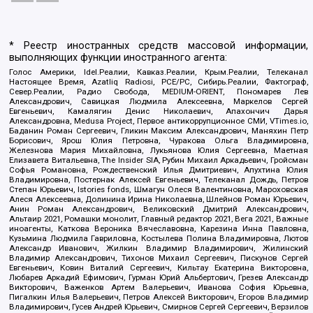
* Реестр иностранных средств массовой информации,
выполняющих функции иностранного агента:
Голос Америки, Idel.Реалии, Кавказ.Реалии, Крым.Реалии, Телеканал
Настоящее Время, Azatliq Radiosi, PCE/PC, Сибирь.Реалии, Фактограф,
Север.Реалии, Радио Свобода, MEDIUM-ORIENT, Пономарев Лев
Александрович, Савицкая Людмила Алексеевна, Маркелов Сергей
Евгеньевич, Камалягин Денис Николаевич, Апахончич Дарья
Александровна, Medusa Project, Первое антикоррупционное СМИ, VTimes.io,
Баданин Роман Сергеевич, Гликин Максим Александрович, Маняхин Петр
Борисович, Ярош Юлия Петровна, Чуракова Ольга Владимировна,
Железнова Мария Михайловна, Лукьянова Юлия Сергеевна, Маетная
Елизавета Витальевна, The Insider SIA, Рубин Михаил Аркадьевич, Гройсман
Софья Романовна, Рождественский Илья Дмитриевич, Апухтина Юлия
Владимировна, Постернак Алексей Евгеньевич, Телеканал Дождь, Петров
Степан Юрьевич, Istories fonds, Шмагун Олеся Валентиновна, Мароховская
Алеся Алексеевна, Долинина Ирина Николаевна, Шлейнов Роман Юрьевич,
Анин Роман Александрович, Великовский Дмитрий Александрович,
Альтаир 2021, Ромашки монолит, Главный редактор 2021, Вега 2021, Важные
иноагенты, Каткова Вероника Вячеславовна, Карезина Инна Павловна,
Кузьмина Людмила Гавриловна, Костылева Полина Владимировна, Лютов
Александр Иванович, Жилкин Владимир Владимирович, Жилинский
Владимир Александрович, Тихонов Михаил Сергеевич, Пискунов Сергей
Евгеньевич, Ковин Виталий Сергеевич, Кильтау Екатерина Викторовна,
Любарев Аркадий Ефимович, Гурман Юрий Альбертович, Грезев Александр
Викторович, Важенков Артем Валерьевич, Иванова София Юрьевна,
Пигалкин Илья Валерьевич, Петров Алексей Викторович, Егоров Владимир
Владимирович, Гусев Андрей Юрьевич, Смирнов Сергей Сергеевич, Верзилов