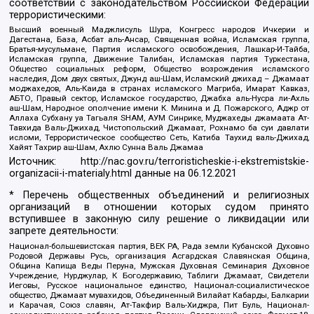
соответствии с законодательством Российской Федерации
террористическими:
Высший военный Маджлисуль Шура, Конгресс народов Ичкерии и
Дагестана, База, Асбат аль-Ансар, Священная война, Исламская группа,
Братья-мусульмане, Партия исламского освобождения, Лашкар-И-Тайба,
Исламская группа, Движение Талибан, Исламская партия Туркестана,
Общество социальных реформ, Общество возрождения исламского
наследия, Дом двух святых, Джунд аш-Шам, Исламский джихад – Джамаат
моджахедов, Аль-Каида в странах исламского Магриба, Имарат Кавказ,
АБТО, Правый сектор, Исламское государство, Джабха аль-Нусра ли-Ахль
аш-Шам, Народное ополчение имени К. Минина и Д. Пожарского, Аджр от
Аллаха Субхану уа Тагьаля SHAM, АУМ Синрике, Муджахеды джамаата Ат-
Тавхида Валь-Джихад, Чистопольский Джамаат, Рохнамо ба суи давлати
исломи, Террористическое сообщество Сеть, Катиба Таухид валь-Джихад,
Хайят Тахрир аш-Шам, Ахлю Сунна Валь Джамаа
Источник:
http://nac.gov.ru/terroristicheskie-i-ekstremistskie-
organizacii-i-materialy.html
данные на
06.12.2021
* Перечень общественных объединений и религиозных
организаций в отношении которых судом принято
вступившее в законную силу решение о ликвидации или
запрете деятельности:
Национал-большевистская партия, ВЕК РА, Рада земли Кубанской Духовно
Родовой Державы Русь, организация Асгардская Славянская Община,
Община Капища Веды Перуна, Мужская Духовная Семинария Духовное
Учреждение, Нурджулар, К Богодержавию, Таблиги Джамаат, Свидетели
Иеговы, Русское национальное единство, Национал-социалистическое
общество, Джамаат мувахидов, Объединенный Вилайат Кабарды, Балкарии
и Карачая, Союз славян, Ат-Такфир Валь-Хиджра, Пит Буль, Национал-