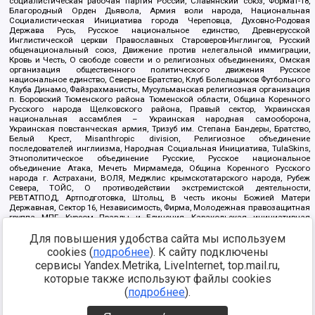
социалистическая рабочая партия России, Славянский союз, Формат-18,
Благородный Орден Дьявола, Армия воли народа, Национальная
Социалистическая Инициатива города Череповца, Духовно-Родовая
Держава Русь, Русское национальное единство, Древнерусской
Инглистической церкви Православных Староверов-Инглингов, Русский
общенациональный союз, Движение против нелегальной иммиграции,
Кровь и Честь, О свободе совести и о религиозных объединениях, Омская
организация общественного политического движения Русское
национальное единство, Северное Братство, Клуб Болельщиков Футбольного
Клуба Динамо, Файзрахманисты, Мусульманская религиозная организация
п. Боровский Тюменского района Тюменской области, Община Коренного
Русского народа Щелковского района, Правый сектор, Украинская
национальная ассамблея – Украинская народная самооборона,
Украинская повстанческая армия, Тризуб им. Степана Бандеры, Братство,
Белый Крест, Misanthropic division, Религиозное объединение
последователей инглиизма, Народная Социальная Инициатива, TulaSkins,
Этнополитическое объединение Русские, Русское национальное
объединение Атака, Мечеть Мирмамеда, Община Коренного Русского
народа г. Астрахани, ВОЛЯ, Меджлис крымскотатарского народа, Рубеж
Севера, ТОЙС, О противодействии экстремистской деятельности,
РЕВТАТПОД, Артподготовка, Штольц, В честь иконы Божией Матери
Державная, Сектор 16, Независимость, Фирма, Молодежная правозащитная
группа МПГ, Курсом Правды и Единения, Каракольская инициативная
группа, Автоград Крю, Союз Славянских Сил Руси, Алля-Аят,
Благотворительный пансионат Ак Умут, Русская республика Русь,
Для повышения удобства сайта мы используем
Арестантское уголовное единство, Башкорт, Нация и свобода, W.H.С., Фалунь
cookies (
подробнее
). К сайту подключены
Дафа, Иртыш Ultras, Русский Патриотический клуб-Новокузнецк/РПК,
сервисы Yandex.Metrika, LiveInternet, top.mail.ru,
Сибирский державный союз, Фонд борьбы с коррупцией, Фонд защиты прав
граждан, Штабы Навального, Совет граждан СССР Прикубанского округа г.
которые также используют файлы cookies
Краснодара
(
подробнее
).
Источник:
https://minjust.gov.ru/ru/documents/7822/
данные на
08.12.2021