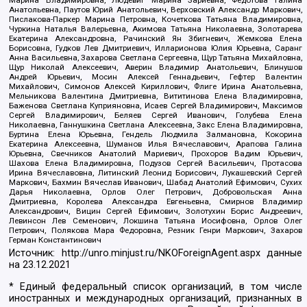
Анатольевна, Паутов Юрий Анатольевич, Верховский Александр Маркович,
Пислакова-Паркер Марина Петровна, Кочеткова Татьяна Владимировна,
Чуркина Наталья Валерьевна, Акимова Татьяна Николаевна, Золотарева
Екатерина Александровна, Рачинский Ян Збигневич, Жемкова Елена
Борисовна, Гудков Лев Дмитриевич, Илларионова Юлия Юрьевна, Саранг
Анна Васильевна, Захарова Светлана Сергеевна, Щур Татьяна Михайловна,
Щур Николай Алексеевич, Аверин Владимир Анатольевич, Блинушов
Андрей Юрьевич, Мосин Алексей Геннадьевич, Гефтер Валентин
Михайлович, Симонов Алексей Кириллович, Флиге Ирина Анатольевна,
Мельникова Валентина Дмитриевна, Вититинова Елена Владимировна,
Баженова Светлана Куприяновна, Исаев Сергей Владимирович, Максимов
Сергей Владимирович, Беляев Сергей Иванович, Голубева Елена
Николаевна, Ганнушкина Светлана Алексеевна, Закс Елена Владимировна,
Буртина Елена Юрьевна, Гендель Людмила Залмановна, Кокорина
Екатерина Алексеевна, Шуманов Илья Вячеславович, Арапова Галина
Юрьевна, Свечников Анатолий Мариевич, Прохоров Вадим Юрьевич,
Шахова Елена Владимировна, Подузов Сергей Васильевич, Протасова
Ирина Вячеславовна, Литинский Леонид Борисович, Лукашевский Сергей
Маркович, Бахмин Вячеслав Иванович, Шабад Анатолий Ефимович, Сухих
Дарья Николаевна, Орлов Олег Петрович, Добровольская Анна
Дмитриевна, Королева Александра Евгеньевна, Смирнов Владимир
Александрович, Вицин Сергей Ефимович, Золотухин Борис Андреевич,
Левинсон Лев Семенович, Локшина Татьяна Иосифовна, Орлов Олег
Петрович, Полякова Мара Федоровна, Резник Генри Маркович, Захаров
Герман Константинович
Источник:
http://unro.minjust.ru/NKOForeignAgent.aspx
данные
на
23.12.2021
* Единый федеральный список организаций, в том числе
иностранных и международных организаций, признанных в