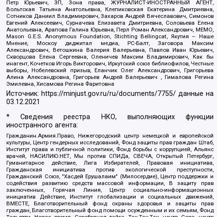
Петр Юрьевич, ЗП, Зона права, ЖУРНАЛИСТ-ИНОСТРАННЫЙ АГЕНТ,
Вольтская Татьяна Анатольевна, Клепиковская Екатерина Дмитриевна,
Сотников Даниил Владимирович, Захаров Андрей Вячеславович, Симонов
Евгений Алексеевич, Сурначева Елизавета Дмитриевна, Соловьева Елена
Анатольевна, Арапова Галина Юрьевна, Перл Роман Александрович, МЕМО,
Mason G.E.S. Anonymous Foundation, Stichting Bellingcat, Якутия – Наше
Мнение, Москоу диджитал медиа, РС-Балт, Заговора Максим
Александрович, Ветошкина Валерия Валерьевна, Павлов Иван Юрьевич,
Скворцова Елена Сергеевна, Оленичев Максим Владимирович, Как бы
инагент, Кочетков Игорь Викторович, Иркутский союз библиофилов, Честные
выборы, Нобелевский призыв, Еланчик Олег Александрович, Григорьева
Алина Александровна, Григорьев Андрей Валерьевич , Гималова Регина
Эмилевна, Хисамова Регина Фаритовна
Источник:
https://minjust.gov.ru/ru/documents/7755/
данные на
03.12.2021
* Сведения реестра НКО, выполняющих функции
иностранного агента:
Гражданин.Армия.Право, Нижегородский центр немецкой и европейской
культуры, Центр гендерных исследований, Фонд защиты прав граждан Штаб,
Институт права и публичной политики, Фонд борьбы с коррупцией, Альянс
врачей, НАСИЛИЮ.НЕТ, Мы против СПИДа, СВЕЧА, Открытый Петербург,
Гуманитарное действие, Лига Избирателей, Правовая инициатива,
Гражданская инициатива против экологической преступности,
Гражданский Союз, "Хасдей Ерушалаим" (Милосердие), Центр поддержки и
содействия развитию средств массовой информации, В защиту прав
заключенных, Горячая Линия, Центр социально-информационных
инициатив Действие, Институт глобализации и социальных движений,
ВМЕСТЕ, Благотворительный фонд охраны здоровья и защиты прав
граждан, Благотворительный фонд помощи осужденным и их семьям, Фонд
Тольятти, Новое время, Серебряная тайга, Так-Так-Так, центр Сова, центр