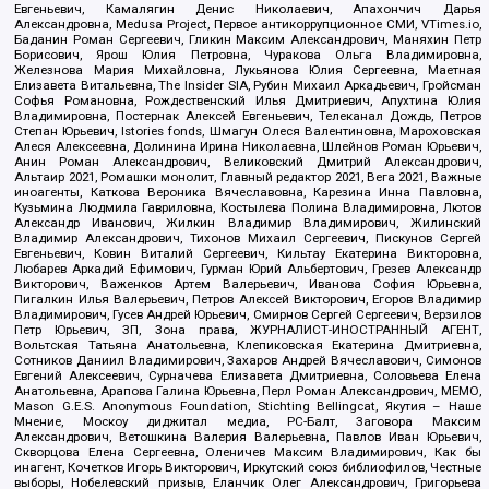
Евгеньевич, Камалягин Денис Николаевич, Апахончич Дарья
Александровна, Medusa Project, Первое антикоррупционное СМИ, VTimes.io,
Баданин Роман Сергеевич, Гликин Максим Александрович, Маняхин Петр
Борисович, Ярош Юлия Петровна, Чуракова Ольга Владимировна,
Железнова Мария Михайловна, Лукьянова Юлия Сергеевна, Маетная
Елизавета Витальевна, The Insider SIA, Рубин Михаил Аркадьевич, Гройсман
Софья Романовна, Рождественский Илья Дмитриевич, Апухтина Юлия
Владимировна, Постернак Алексей Евгеньевич, Телеканал Дождь, Петров
Степан Юрьевич, Istories fonds, Шмагун Олеся Валентиновна, Мароховская
Алеся Алексеевна, Долинина Ирина Николаевна, Шлейнов Роман Юрьевич,
Анин Роман Александрович, Великовский Дмитрий Александрович,
Альтаир 2021, Ромашки монолит, Главный редактор 2021, Вега 2021, Важные
иноагенты, Каткова Вероника Вячеславовна, Карезина Инна Павловна,
Кузьмина Людмила Гавриловна, Костылева Полина Владимировна, Лютов
Александр Иванович, Жилкин Владимир Владимирович, Жилинский
Владимир Александрович, Тихонов Михаил Сергеевич, Пискунов Сергей
Евгеньевич, Ковин Виталий Сергеевич, Кильтау Екатерина Викторовна,
Любарев Аркадий Ефимович, Гурман Юрий Альбертович, Грезев Александр
Викторович, Важенков Артем Валерьевич, Иванова София Юрьевна,
Пигалкин Илья Валерьевич, Петров Алексей Викторович, Егоров Владимир
Владимирович, Гусев Андрей Юрьевич, Смирнов Сергей Сергеевич, Верзилов
Петр Юрьевич, ЗП, Зона права, ЖУРНАЛИСТ-ИНОСТРАННЫЙ АГЕНТ,
Вольтская Татьяна Анатольевна, Клепиковская Екатерина Дмитриевна,
Сотников Даниил Владимирович, Захаров Андрей Вячеславович, Симонов
Евгений Алексеевич, Сурначева Елизавета Дмитриевна, Соловьева Елена
Анатольевна, Арапова Галина Юрьевна, Перл Роман Александрович, МЕМО,
Mason G.E.S. Anonymous Foundation, Stichting Bellingcat, Якутия – Наше
Мнение, Москоу диджитал медиа, РС-Балт, Заговора Максим
Александрович, Ветошкина Валерия Валерьевна, Павлов Иван Юрьевич,
Скворцова Елена Сергеевна, Оленичев Максим Владимирович, Как бы
инагент, Кочетков Игорь Викторович, Иркутский союз библиофилов, Честные
выборы, Нобелевский призыв, Еланчик Олег Александрович, Григорьева