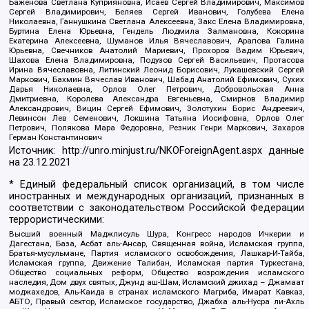
Баженова Светлана Куприяновна, Исаев Сергей Владимирович, Максимов
Сергей Владимирович, Беляев Сергей Иванович, Голубева Елена
Николаевна, Ганнушкина Светлана Алексеевна, Закс Елена Владимировна,
Буртина Елена Юрьевна, Гендель Людмила Залмановна, Кокорина
Екатерина Алексеевна, Шуманов Илья Вячеславович, Арапова Галина
Юрьевна, Свечников Анатолий Мариевич, Прохоров Вадим Юрьевич,
Шахова Елена Владимировна, Подузов Сергей Васильевич, Протасова
Ирина Вячеславовна, Литинский Леонид Борисович, Лукашевский Сергей
Маркович, Бахмин Вячеслав Иванович, Шабад Анатолий Ефимович, Сухих
Дарья Николаевна, Орлов Олег Петрович, Добровольская Анна
Дмитриевна, Королева Александра Евгеньевна, Смирнов Владимир
Александрович, Вицин Сергей Ефимович, Золотухин Борис Андреевич,
Левинсон Лев Семенович, Локшина Татьяна Иосифовна, Орлов Олег
Петрович, Полякова Мара Федоровна, Резник Генри Маркович, Захаров
Герман Константинович
Источник:
http://unro.minjust.ru/NKOForeignAgent.aspx
данные
на
23.12.2021
* Единый федеральный список организаций, в том числе
иностранных и международных организаций, признанных в
соответствии с законодательством Российской Федерации
террористическими:
Высший военный Маджлисуль Шура, Конгресс народов Ичкерии и
Дагестана, База, Асбат аль-Ансар, Священная война, Исламская группа,
Братья-мусульмане, Партия исламского освобождения, Лашкар-И-Тайба,
Исламская группа, Движение Талибан, Исламская партия Туркестана,
Общество социальных реформ, Общество возрождения исламского
наследия, Дом двух святых, Джунд аш-Шам, Исламский джихад – Джамаат
моджахедов, Аль-Каида в странах исламского Магриба, Имарат Кавказ,
АБТО, Правый сектор, Исламское государство, Джабха аль-Нусра ли-Ахль