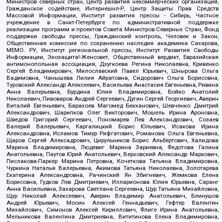
Министров северных стран, Центр развития некоммерческих организаций,
Гражданское содействие, Интернешнл-Р, Центр Защиты Прав Средств
Массовой Информации, Институт развития прессы - Сибирь, Частное
учреждение в Санкт-Петербурге по административной поддержке
реализации программ и проектов Совета Министров Северных Стран, Фонд
поддержки свободы прессы, Гражданский контроль, Человек и Закон,
Общественная комиссия по сохранению наследия академика Сахарова,
МЕМО. РУ, Институт региональной прессы, Институт Развития Свободы
Информации, Экозащита!-Женсовет, Общественный вердикт, Евразийская
антимонопольная ассоциация, Дзугкоева Регина Николаевна, Кривенко
Сергей Владимирович, Милославский Павел Юрьевич, Шнырова Ольга
Вадимовна, Чанышева Лилия Айратовна, Сидорович Ольга Борисовна,
Туровский Александр Алексеевич, Васильева Анастасия Евгеньевна, Ривина
Анна Валерьевна, Бурдина Юлия Владимировна, Бойко Анатолий
Николаевич, Пивоваров Андрей Сергеевич, Дугин Сергей Георгиевич, Аверин
Виталий Евгеньевич, Барахоев Магомед Бекханович, Шевченко Дмитрий
Александрович, Шарипков Олег Викторович, Мошель Ирина Ароновна,
Шведов Григорий Сергеевич, Пономарев Лев Александрович, Созаев
Валерий Валерьевич, Каргалицкий Борис Юльевич, Исакова Ирина
Александровна, Исламов Тимур Рифгатович, Романова Ольга Евгеньевна,
Щаров Сергей Алексадрович, Цирульников Борис Альбертович, Халидова
Марина Владимировна, Людевиг Марина Зариевна, Федотова Галина
Анатольевна, Паутов Юрий Анатольевич, Верховский Александр Маркович,
Пислакова-Паркер Марина Петровна, Кочеткова Татьяна Владимировна,
Чуркина Наталья Валерьевна, Акимова Татьяна Николаевна, Золотарева
Екатерина Александровна, Рачинский Ян Збигневич, Жемкова Елена
Борисовна, Гудков Лев Дмитриевич, Илларионова Юлия Юрьевна, Саранг
Анна Васильевна, Захарова Светлана Сергеевна, Щур Татьяна Михайловна,
Щур Николай Алексеевич, Аверин Владимир Анатольевич, Блинушов
Андрей Юрьевич, Мосин Алексей Геннадьевич, Гефтер Валентин
Михайлович, Симонов Алексей Кириллович, Флиге Ирина Анатольевна,
Мельникова Валентина Дмитриевна, Вититинова Елена Владимировна,