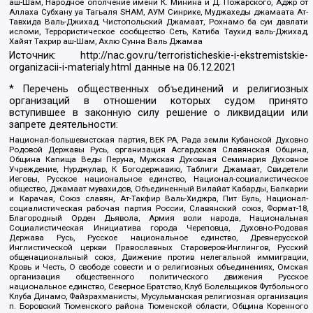
аш-Шам, Народное ополчение имени К. Минина и Д. Пожарского, Аджр от
Аллаха Субхану уа Тагьаля SHAM, АУМ Синрике, Муджахеды джамаата Ат-
Тавхида Валь-Джихад, Чистопольский Джамаат, Рохнамо ба суи давлати
исломи, Террористическое сообщество Сеть, Катиба Таухид валь-Джихад,
Хайят Тахрир аш-Шам, Ахлю Сунна Валь Джамаа
Источник:
http://nac.gov.ru/terroristicheskie-i-ekstremistskie-
organizacii-i-materialy.html
данные на
06.12.2021
* Перечень общественных объединений и религиозных
организаций в отношении которых судом принято
вступившее в законную силу решение о ликвидации или
запрете деятельности:
Национал-большевистская партия, ВЕК РА, Рада земли Кубанской Духовно
Родовой Державы Русь, организация Асгардская Славянская Община,
Община Капища Веды Перуна, Мужская Духовная Семинария Духовное
Учреждение, Нурджулар, К Богодержавию, Таблиги Джамаат, Свидетели
Иеговы, Русское национальное единство, Национал-социалистическое
общество, Джамаат мувахидов, Объединенный Вилайат Кабарды, Балкарии
и Карачая, Союз славян, Ат-Такфир Валь-Хиджра, Пит Буль, Национал-
социалистическая рабочая партия России, Славянский союз, Формат-18,
Благородный Орден Дьявола, Армия воли народа, Национальная
Социалистическая Инициатива города Череповца, Духовно-Родовая
Держава Русь, Русское национальное единство, Древнерусской
Инглистической церкви Православных Староверов-Инглингов, Русский
общенациональный союз, Движение против нелегальной иммиграции,
Кровь и Честь, О свободе совести и о религиозных объединениях, Омская
организация общественного политического движения Русское
национальное единство, Северное Братство, Клуб Болельщиков Футбольного
Клуба Динамо, Файзрахманисты, Мусульманская религиозная организация
п. Боровский Тюменского района Тюменской области, Община Коренного