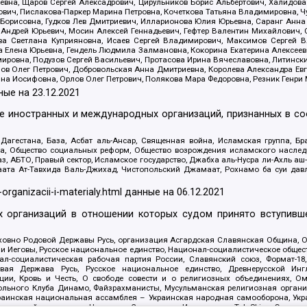
евна, Щаров Сергей Алексадрович, Цирульников Борис Альбертович, Халидо
ович, Пислакова-Паркер Марина Петровна, Кочеткова Татьяна Владимировна, Ч
Борисовна, Гудков Лев Дмитриевич, Илларионова Юлия Юрьевна, Саранг Анна
Андрей Юрьевич, Мосин Алексей Геннадьевич, Гефтер Валентин Михайлович,
а Светлана Куприяновна, Исаев Сергей Владимирович, Максимов Сергей Вл
а Елена Юрьевна, Гендель Людмила Залмановна, Кокорина Екатерина Алексее
ровна, Подузов Сергей Васильевич, Протасова Ирина Вячеславовна, Литинск
ов Олег Петрович, Добровольская Анна Дмитриевна, Королева Александра Ев
яна Иосифовна, Орлов Олег Петрович, Полякова Мара Федоровна, Резник Генри
ные на
23.12.2021
ле иностранных и международных организаций, признанных в с
гестана, База, Асбат аль-Ансар, Священная война, Исламская группа, Бра
ана, Общество социальных реформ, Общество возрождения исламского насле
з, АБТО, Правый сектор, Исламское государство, Джабха аль-Нусра ли-Ахль а
та Ат-Тавхида Валь-Джихад, Чистопольский Джамаат, Рохнамо ба суи давлат
-organizacii-i-materialy.html
данные на
06.12.2021
 организаций в отношении которых судом принято вступивше
Духовно Родовой Державы Русь, организация Асгардская Славянская Община,
ли Иеговы, Русское национальное единство, Национал-социалистическое обще
нал-социалистическая рабочая партия России, Славянский союз, Формат-
вая Держава Русь, Русское национальное единство, Древнерусской Ингл
ии, Кровь и Честь, О свободе совести и о религиозных объединениях, Ом
тбольного Клуба Динамо, Файзрахманисты, Мусульманская религиозная орган
раинская национальная ассамблея – Украинская народная самооборона, Укра