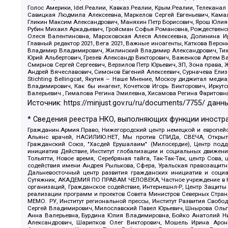
Голос Америки, Idel.Реалии, Кавказ.Реалии, Крым.Реалии, Телеканал
Савицкая Людмила Алексеевна, Маркелов Сергей Евгеньевич, Камал
Гликин Максим Александрович, Маняхин Петр Борисович, Ярош Юлия П
Рубин Михаил Аркадьевич, Гройсман Софья Романовна, Рождественски
Олеся Валентиновна, Мароховская Алеся Алексеевна, Долинина И
Главный редактор 2021, Вега 2021, Важные иноагенты, Каткова Вер
Владимир Владимирович, Жилинский Владимир Александрович, Тихон
Юрий Альбертович, Грезев Александр Викторович, Важенков Артем В
Смирнов Сергей Сергеевич, Верзилов Петр Юрьевич, ЗП, Зона прав
Андрей Вячеславович, Симонов Евгений Алексеевич, Сурначева Елиз
Stichting Bellingcat, Якутия – Наше Мнение, Москоу диджитал мед
Владимирович, Как бы инагент, Кочетков Игорь Викторович, Иркут
Валерьевич , Гималова Регина Эмилевна, Хисамова Регина Фаритовн
Источник:
https://minjust.gov.ru/ru/documents/7755/
данны
* Сведения реестра НКО, выполняющих функции иностра
Гражданин.Армия.Право, Нижегородский центр немецкой и европейск
Альянс врачей, НАСИЛИЮ.НЕТ, Мы против СПИДа, СВЕЧА, Открытый
Гражданский Союз, "Хасдей Ерушалаим" (Милосердие), Центр под
инициатив Действие, Институт глобализации и социальных движен
Тольятти, Новое время, Серебряная тайга, Так-Так-Так, центр Сова
содействия имени Андрея Рылькова, Сфера, Уральская правозащитна
Дальневосточный центр развития гражданских инициатив и социа
Сутяжник, АКАДЕМИЯ ПО ПРАВАМ ЧЕЛОВЕКА, Частное учреждение в Ка
организаций, Гражданское содействие, Интернешнл-Р, Центр Защиты
реализации программ и проектов Совета Министров Северных Стран
МЕМО. РУ, Институт региональной прессы, Институт Развития Своб
Сергей Владимирович, Милославский Павел Юрьевич, Шнырова Ольга
Анна Валерьевна, Бурдина Юлия Владимировна, Бойко Анатолий Ник
Александрович, Шарипков Олег Викторович, Мошель Ирина Ароно