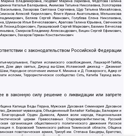
ва Марина Владимировна, Людевиг Марина Зариевна, Федотова Галина
уркина Наталья Валерьевна, Акимова Татьяна Николаевна, Золотарева
 Васильевна, Захарова Светлана Сергеевна, Щур Татьяна Михайловна,
 Симонов Алексей Кириллович, Флиге Ирина Анатольевна, Мельникова
адимирович, Беляев Сергей Иванович, Голубева Елена Николаевна,
вна, Шуманов Илья Вячеславович, Арапова Галина Юрьевна, Свечников
ий Леонид Борисович, Лукашевский Сергей Маркович, Бахмин Вячеслав
геньевна, Смирнов Владимир Александрович, Вицин Сергей Ефимович,
 Маркович, Захаров Герман Константинович
оответствии с законодательством Российской Федерации
тья-мусульмане, Партия исламского освобождения, Лашкар-И-Тайба,
дия, Дом двух святых, Джунд аш-Шам, Исламский джихад – Джамаат
ш-Шам, Народное ополчение имени К. Минина и Д. Пожарского, Аджр от
и исломи, Террористическое сообщество Сеть, Катиба Таухид валь-
е в законную силу решение о ликвидации или запрете
 Община Капища Веды Перуна, Мужская Духовная Семинария Духовное
ство, Джамаат мувахидов, Объединенный Вилайат Кабарды, Балкарии и
18, Благородный Орден Дьявола, Армия воли народа, Национальная
истической церкви Православных Староверов-Инглингов, Русский
ская организация общественного политического движения Русское
изация п. Боровский Тюменского района Тюменской области, Община
инская повстанческая армия, Тризуб им. Степана Бандеры, Братство,