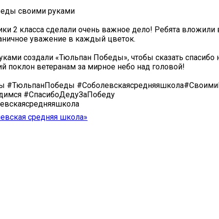
беды своими руками ️
ики 2 класса сделали очень важное дело! Ребята вложили
аничное уважение в каждый цветок.
ками создали «Тюльпан Победы», чтобы сказать спасибо
ий поклон ветеранам за мирное небо над головой! ️
ы #ТюльпанПобеды #Соболевскаясредняяшкола#Своими
димся #СпасибоДедуЗаПобеду
евскаясредняяшкола
евская средняя школа»