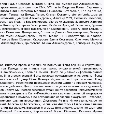
.Реалии, Радио Свобода, MEDIUM-ORIENT, Пономарев Лев Александрович,
ервое антикоррупционное СМИ, VTimes.io, Баданин Роман Сергеевич,
ова Юлия Сергеевна, Маетная Елизавета Витальевна, The Insider SIA,
ич, Телеканал Дождь, Петров Степан Юрьевич, Istories fonds, Шмагун
иковский Дмитрий Александрович, Альтаир 2021, Ромашки монолит,
, Костылева Полина Владимировна, Лютов Александр Иванович, Жилкин
, Кильтау Екатерина Викторовна, Любарев Аркадий Ефимович, Гурман
й Викторович, Егоров Владимир Владимирович, Гусев Андрей Юрьевич,
ская Екатерина Дмитриевна, Сотников Даниил Владимирович, Захаров
ерл Роман Александрович, МЕМО, Mason G.E.S. Anonymous Foundation,
, Павлов Иван Юрьевич, Скворцова Елена Сергеевна, Оленичев Максим
 Александрович, Григорьева Алина Александровна, Григорьев Андрей
б, Институт права и публичной политики, Фонд борьбы с коррупцией,
ива, Гражданская инициатива против экологической преступности,
рав заключенных, Горячая Линия, Центр социально-информационных
дан, Благотворительный фонд помощи осужденным и их семьям, Фонд
 Аналитический Центр Юрия Левады, Издательство Парк Гагарина, Фонд
гласности, Российский исследовательский центр по правам человека,
ское действие, Центр независимых социологических исследований,
в Совета Министров северных стран, Центр развития некоммерческих
стное учреждение в Санкт-Петербурге по административной поддержке
Общественная комиссия по сохранению наследия академика Сахарова,
нтимонопольная ассоциация, Дзугкоева Регина Николаевна, Кривенко
кий Александр Алексеевич, Васильева Анастасия Евгеньевна, Ривина
италий Евгеньевич, Барахоев Магомед Бекханович, Шевченко Дмитрий
 Валерий Валерьевич, Каргалицкий Борис Юльевич, Исакова Ирина