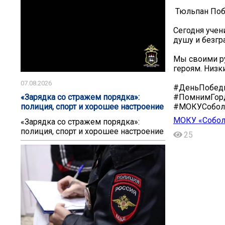
️ Тюльпан По
Сегодня учен
душу и безгр
Мы своими ру
героям. Низк
07.08.2026
#ДеньПобед
#ПомнимГор
«Зарядка со стражем порядка»:
#МОКУСобол
полиция, спорт и хорошее настроение
МОКУ «Собол
«Зарядка со стражем порядка»:
полиция, спорт и хорошее настроение
25