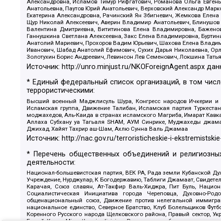
Александровна, Исламов Тимур Рифгатович, Романова Ольга Евгень
Анатольевна, Паутов Юрий Анатольевич, Верховский Александр Марк
Екатерина Александровна, Рачинский Ян Збигневич, Жемкова Елена 
Щур Николай Алексеевич, Аверин Владимир Анатольевич, Блинушов 
Валентина Дмитриевна, Вититинова Елена Владимировна, Баженов
Ганнушкина Светлана Алексеевна, Закс Елена Владимировна, Буртин
Анатолий Мариевич, Прохоров Вадим Юрьевич, Шахова Елена Владими
Иванович, Шабад Анатолий Ефимович, Сухих Дарья Николаевна, Орл
Золотухин Борис Андреевич, Левинсон Лев Семенович, Локшина Тать
Источник:
http://unro.minjust.ru/NKOForeignAgent.aspx
дан
* Единый федеральный список организаций, в том чис
террористическими:
Высший военный Маджлисуль Шура, Конгресс народов Ичкерии и Да
Исламская группа, Движение Талибан, Исламская партия Туркест
моджахедов, Аль-Каида в странах исламского Магриба, Имарат Кавка
Аллаха Субхану уа Тагьаля SHAM, АУМ Синрике, Муджахеды джамаа
Джихад, Хайят Тахрир аш-Шам, Ахлю Сунна Валь Джамаа
Источник:
http://nac.gov.ru/terroristicheskie-i-ekstremistskie
* Перечень общественных объединений и религиозных
деятельности:
Национал-большевистская партия, ВЕК РА, Рада земли Кубанской 
Учреждение, Нурджулар, К Богодержавию, Таблиги Джамаат, Свидете
Карачая, Союз славян, Ат-Такфир Валь-Хиджра, Пит Буль, Нацио
Социалистическая Инициатива города Череповца, Духовно-Родо
общенациональный союз, Движение против нелегальной иммиграц
национальное единство, Северное Братство, Клуб Болельщиков Фу
Коренного Русского народа Щелковского района, Правый сектор, Ук