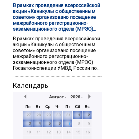
В рамках проведения всероссийской
акции «Каникулы с общественным
советом» организовано посещение
межрайонного регистрационно-
экзаменационного отдела (МРЭО)...
В рамках проведения всероссийской
акции «Каникулы с общественным
советом» организовано посещение
межрайонного регистрационно-
экзаменационного отдела (МРЭО)
Госавтоинспекции УМВД России по...
Календарь
Август
2026
Пн
Вт
Ср
Чт
Пт
Сб
Вс
27
28
29
30
31
1
2
3
4
5
6
7
8
9
10
11
12
13
14
15
16