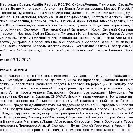
 Настоящее Время, Azatliq Radiosi, PCE/PC, Сибирь.Реалии, Фактограф, Север
ягин Денис Николаевич, Апахончич Дарья Александровна, Medusa Project, П
етровна, Чуракова Ольга Владимировна, Железнова Мария Михайловна, Лукьян
й Илья Дмитриевич, Апухтина Юлия Владимировна, Постернак Алексей Евгеньев
рина Николаевна, Шлейнов Роман Юрьевич, Анин Роман Александрович, Вел
оника Вячеславовна, Карезина Инна Павловна, Кузьмина Людмила Гавриловна
ов Михаил Сергеевич, Пискунов Сергей Евгеньевич, Ковин Виталий Сергеевич
алерьевич, Иванова София Юрьевна, Пигалкин Илья Валерьевич, Петров Алексе
а, ЖУРНАЛИСТ-ИНОСТРАННЫЙ АГЕНТ, Вольтская Татьяна Анатольевна, Клепиков
авета Дмитриевна, Соловьева Елена Анатольевна, Арапова Галина Юрьевна, П
иа, РС-Балт, Заговора Максим Александрович, Ветошкина Валерия Валерьевна
ский союз библиофилов, Честные выборы, Нобелевский призыв, Еланчик Олег
а
е на
03.12.2021
нного агента:
ой культуры, Центр гендерных исследований, Фонд защиты прав граждан Шта
 Петербург, Гуманитарное действие, Лига Избирателей, Правовая инициат
держки и содействия развитию средств массовой информации, В защиту п
ий, ВМЕСТЕ, Благотворительный фонд охраны здоровья и защиты прав граж
, центр Анна, Проект Апрель, Самарская губерния, Эра здоровья, Мемориал,
я группа, Женщины Евразии, СИБАЛЬТ, Институт прав человека, Фонд защиты 
льного партнерства, Пермский региональный правозащитный центр, Граждан
лининграде по административной поддержке реализации программ и проекто
 Прав Средств Массовой Информации, Институт развития прессы - Сибирь, Ча
, Фонд поддержки свободы прессы, Гражданский контроль, Человек и Закон, 
оды Информации, Экозащита!-Женсовет, Общественный вердикт, Евразийская а
 Вадимовна, Чанышева Лилия Айратовна, Сидорович Ольга Борисовна, Туровс
олаевич, Пивоваров Андрей Сергеевич, Дугин Сергей Георгиевич, Аверин В
вна, Шведов Григорий Сергеевич, Пономарев Лев Александрович, Созаев