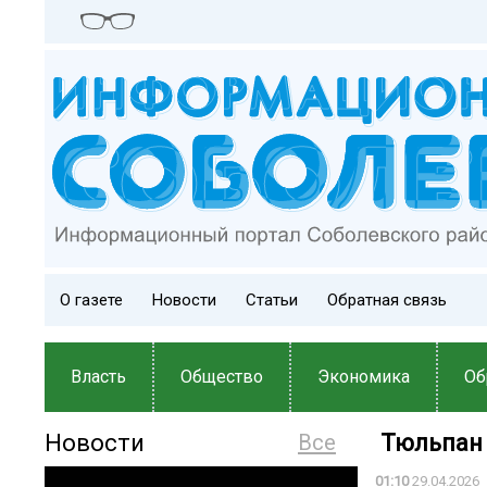
О газете
Новости
Статьи
Обратная связь
Власть
Общество
Экономика
Об
Новости
Все
️ Тюльпан
01:10
29.04.2026