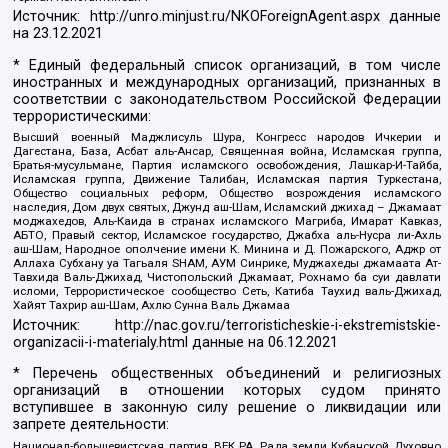
Источник:
http://unro.minjust.ru/NKOForeignAgent.aspx
данные
на
23.12.2021
* Единый федеральный список организаций, в том числе
иностранных и международных организаций, признанных в
соответствии с законодательством Российской Федерации
террористическими:
Высший военный Маджлисуль Шура, Конгресс народов Ичкерии и
Дагестана, База, Асбат аль-Ансар, Священная война, Исламская группа,
Братья-мусульмане, Партия исламского освобождения, Лашкар-И-Тайба,
Исламская группа, Движение Талибан, Исламская партия Туркестана,
Общество социальных реформ, Общество возрождения исламского
наследия, Дом двух святых, Джунд аш-Шам, Исламский джихад – Джамаат
моджахедов, Аль-Каида в странах исламского Магриба, Имарат Кавказ,
АБТО, Правый сектор, Исламское государство, Джабха аль-Нусра ли-Ахль
аш-Шам, Народное ополчение имени К. Минина и Д. Пожарского, Аджр от
Аллаха Субхану уа Тагьаля SHAM, АУМ Синрике, Муджахеды джамаата Ат-
Тавхида Валь-Джихад, Чистопольский Джамаат, Рохнамо ба суи давлати
исломи, Террористическое сообщество Сеть, Катиба Таухид валь-Джихад,
Хайят Тахрир аш-Шам, Ахлю Сунна Валь Джамаа
Источник:
http://nac.gov.ru/terroristicheskie-i-ekstremistskie-
organizacii-i-materialy.html
данные на
06.12.2021
* Перечень общественных объединений и религиозных
организаций в отношении которых судом принято
вступившее в законную силу решение о ликвидации или
запрете деятельности:
Национал-большевистская партия, ВЕК РА, Рада земли Кубанской Духовно