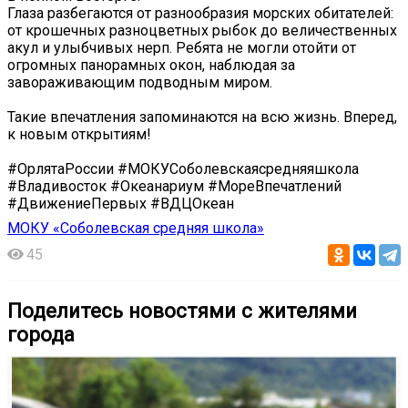
Глаза разбегаются от разнообразия морских обитателей:
от крошечных разноцветных рыбок до величественных
акул и улыбчивых нерп. Ребята не могли отойти от
огромных панорамных окон, наблюдая за
завораживающим подводным миром.
Такие впечатления запоминаются на всю жизнь. Вперед,
к новым открытиям!
#ОрлятаРоссии #МОКУСоболевскаясредняяшкола
#Владивосток #Океанариум #МореВпечатлений
#ДвижениеПервых #ВДЦОкеан
МОКУ «Соболевская средняя школа»
45
Поделитесь новостями с жителями
города