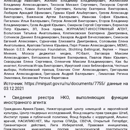
Александр Иванович, Жилкин Владимир Владимирович, Жилинский
Владимир Александрович, Тихонов Михаил Сергеевич, Пискунов Сергей
Евгеньевич, Ковин Виталий Сергеевич, Кильтау Екатерина Викторовна,
Любарев Аркадий Ефимович, Гурман Юрий Альбертович, Грезев Александр
Викторович, Важенков Артем Валерьевич, Иванова София Юрьевна,
Пигалкин Илья Валерьевич, Петров Алексей Викторович, Егоров Владимир
Владимирович, Гусев Андрей Юрьевич, Смирнов Сергей Сергеевич, Верзилов
Петр Юрьевич, ЗП, Зона права, ЖУРНАЛИСТ-ИНОСТРАННЫЙ АГЕНТ,
Вольтская Татьяна Анатольевна, Клепиковская Екатерина Дмитриевна,
Сотников Даниил Владимирович, Захаров Андрей Вячеславович, Симонов
Евгений Алексеевич, Сурначева Елизавета Дмитриевна, Соловьева Елена
Анатольевна, Арапова Галина Юрьевна, Перл Роман Александрович, МЕМО,
Mason G.E.S. Anonymous Foundation, Stichting Bellingcat, Якутия – Наше
Мнение, Москоу диджитал медиа, РС-Балт, Заговора Максим
Александрович, Ветошкина Валерия Валерьевна, Павлов Иван Юрьевич,
Скворцова Елена Сергеевна, Оленичев Максим Владимирович, Как бы
инагент, Кочетков Игорь Викторович, Иркутский союз библиофилов, Честные
выборы, Нобелевский призыв, Еланчик Олег Александрович, Григорьева
Алина Александровна, Григорьев Андрей Валерьевич , Гималова Регина
Эмилевна, Хисамова Регина Фаритовна
Источник:
https://minjust.gov.ru/ru/documents/7755/
данные на
03.12.2021
* Сведения реестра НКО, выполняющих функции
иностранного агента:
Гражданин.Армия.Право, Нижегородский центр немецкой и европейской
культуры, Центр гендерных исследований, Фонд защиты прав граждан Штаб,
Институт права и публичной политики, Фонд борьбы с коррупцией, Альянс
врачей, НАСИЛИЮ.НЕТ, Мы против СПИДа, СВЕЧА, Открытый Петербург,
Гуманитарное действие, Лига Избирателей, Правовая инициатива,
Гражданская инициатива против экологической преступности,