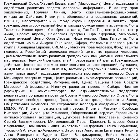
Гражданский Союз, "Хасдей Ерушалаим" (Милосердие), Центр поддержки и
содействия развитию средств массовой информации, В защиту прав
заключенных, Горячая Линия, Центр социально-информационных
инициатив Действие, Институт глобализации и социальных движений,
ВМЕСТЕ, Благотворительный фонд охраны здоровья и защиты прав
граждан, Благотворительный фонд помощи осужденным и их семьям, Фонд
Тольятти, Новое время, Серебряная тайга, Так-Так-Так, центр Сова, центр
Анна, Проект Апрель, Самарская губерния, Эра здоровья, Мемориал,
Аналитический Центр Юрия Левады, Издательство Парк Гагарина, Фонд
содействия имени Андрея Рылькова, Сфера, Уральская правозащитная
группа, Женщины Евразии, СИБАЛЬТ, Институт прав человека, Фонд защиты
гласности, Российский исследовательский центр по правам человека,
Дальневосточный центр развития гражданских инициатив и социального
партнерства, Пермский региональный правозащитный центр, Гражданское
действие, Центр независимых социологических исследований, Сутяжник,
АКАДЕМИЯ ПО ПРАВАМ ЧЕЛОВЕКА, Частное учреждение в Калининграде по
административной поддержке реализации программ и проектов Совета
Министров северных стран, Центр развития некоммерческих организаций,
Гражданское содействие, Интернешнл-Р, Центр Защиты Прав Средств
Массовой Информации, Институт развития прессы - Сибирь, Частное
учреждение в Санкт-Петербурге по административной поддержке
реализации программ и проектов Совета Министров Северных Стран, Фонд
поддержки свободы прессы, Гражданский контроль, Человек и Закон,
Общественная комиссия по сохранению наследия академика Сахарова,
МЕМО. РУ, Институт региональной прессы, Институт Развития Свободы
Информации, Экозащита!-Женсовет, Общественный вердикт, Евразийская
антимонопольная ассоциация, Дзугкоева Регина Николаевна, Кривенко
Сергей Владимирович, Милославский Павел Юрьевич, Шнырова Ольга
Вадимовна, Чанышева Лилия Айратовна, Сидорович Ольга Борисовна,
Туровский Александр Алексеевич, Васильева Анастасия Евгеньевна, Ривина
Анна Валерьевна, Бурдина Юлия Владимировна, Бойко Анатолий
Николаевич, Пивоваров Андрей Сергеевич, Дугин Сергей Георгиевич, Аверин