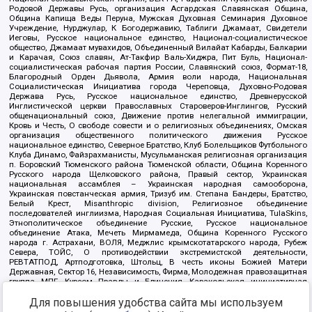
Родовой Державы Русь, организация Асгардская Славянская Община,
Община Капища Веды Перуна, Мужская Духовная Семинария Духовное
Учреждение, Нурджулар, К Богодержавию, Таблиги Джамаат, Свидетели
Иеговы, Русское национальное единство, Национал-социалистическое
общество, Джамаат мувахидов, Объединенный Вилайат Кабарды, Балкарии
и Карачая, Союз славян, Ат-Такфир Валь-Хиджра, Пит Буль, Национал-
социалистическая рабочая партия России, Славянский союз, Формат-18,
Благородный Орден Дьявола, Армия воли народа, Национальная
Социалистическая Инициатива города Череповца, Духовно-Родовая
Держава Русь, Русское национальное единство, Древнерусской
Инглистической церкви Православных Староверов-Инглингов, Русский
общенациональный союз, Движение против нелегальной иммиграции,
Кровь и Честь, О свободе совести и о религиозных объединениях, Омская
организация общественного политического движения Русское
национальное единство, Северное Братство, Клуб Болельщиков Футбольного
Клуба Динамо, Файзрахманисты, Мусульманская религиозная организация
п. Боровский Тюменского района Тюменской области, Община Коренного
Русского народа Щелковского района, Правый сектор, Украинская
национальная ассамблея – Украинская народная самооборона,
Украинская повстанческая армия, Тризуб им. Степана Бандеры, Братство,
Белый Крест, Misanthropic division, Религиозное объединение
последователей инглиизма, Народная Социальная Инициатива, TulaSkins,
Этнополитическое объединение Русские, Русское национальное
объединение Атака, Мечеть Мирмамеда, Община Коренного Русского
народа г. Астрахани, ВОЛЯ, Меджлис крымскотатарского народа, Рубеж
Севера, ТОЙС, О противодействии экстремистской деятельности,
РЕВТАТПОД, Артподготовка, Штольц, В честь иконы Божией Матери
Державная, Сектор 16, Независимость, Фирма, Молодежная правозащитная
группа МПГ, Курсом Правды и Единения, Каракольская инициативная
группа, Автоград Крю, Союз Славянских Сил Руси, Алля-Аят,
Благотворительный пансионат Ак Умут, Русская республика Русь,
Для повышения удобства сайта мы используем
Арестантское уголовное единство, Башкорт, Нация и свобода, W.H.С., Фалунь