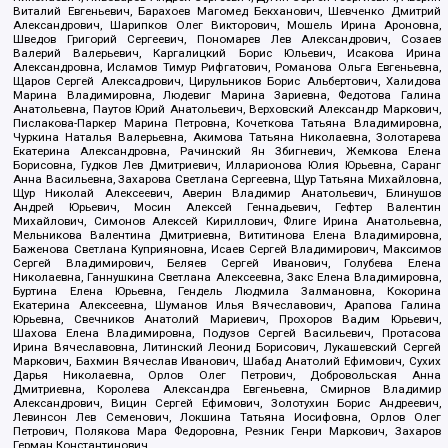
Виталий Евгеньевич, Барахоев Магомед Бекханович, Шевченко Дмитрий
Александрович, Шарипков Олег Викторович, Мошель Ирина Ароновна,
Шведов Григорий Сергеевич, Пономарев Лев Александрович, Созаев
Валерий Валерьевич, Каргалицкий Борис Юльевич, Исакова Ирина
Александровна, Исламов Тимур Рифгатович, Романова Ольга Евгеньевна,
Щаров Сергей Алексадрович, Цирульников Борис Альбертович, Халидова
Марина Владимировна, Людевиг Марина Зариевна, Федотова Галина
Анатольевна, Паутов Юрий Анатольевич, Верховский Александр Маркович,
Пислакова-Паркер Марина Петровна, Кочеткова Татьяна Владимировна,
Чуркина Наталья Валерьевна, Акимова Татьяна Николаевна, Золотарева
Екатерина Александровна, Рачинский Ян Збигневич, Жемкова Елена
Борисовна, Гудков Лев Дмитриевич, Илларионова Юлия Юрьевна, Саранг
Анна Васильевна, Захарова Светлана Сергеевна, Щур Татьяна Михайловна,
Щур Николай Алексеевич, Аверин Владимир Анатольевич, Блинушов
Андрей Юрьевич, Мосин Алексей Геннадьевич, Гефтер Валентин
Михайлович, Симонов Алексей Кириллович, Флиге Ирина Анатольевна,
Мельникова Валентина Дмитриевна, Вититинова Елена Владимировна,
Баженова Светлана Куприяновна, Исаев Сергей Владимирович, Максимов
Сергей Владимирович, Беляев Сергей Иванович, Голубева Елена
Николаевна, Ганнушкина Светлана Алексеевна, Закс Елена Владимировна,
Буртина Елена Юрьевна, Гендель Людмила Залмановна, Кокорина
Екатерина Алексеевна, Шуманов Илья Вячеславович, Арапова Галина
Юрьевна, Свечников Анатолий Мариевич, Прохоров Вадим Юрьевич,
Шахова Елена Владимировна, Подузов Сергей Васильевич, Протасова
Ирина Вячеславовна, Литинский Леонид Борисович, Лукашевский Сергей
Маркович, Бахмин Вячеслав Иванович, Шабад Анатолий Ефимович, Сухих
Дарья Николаевна, Орлов Олег Петрович, Добровольская Анна
Дмитриевна, Королева Александра Евгеньевна, Смирнов Владимир
Александрович, Вицин Сергей Ефимович, Золотухин Борис Андреевич,
Левинсон Лев Семенович, Локшина Татьяна Иосифовна, Орлов Олег
Петрович, Полякова Мара Федоровна, Резник Генри Маркович, Захаров
Герман Константинович