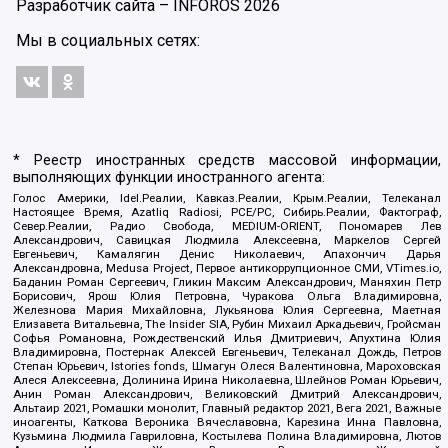
Разработчик сайта –
INFOROS
2026
Мы в социальных сетях:
* Реестр иностранных средств массовой информации,
выполняющих функции иностранного агента:
Голос Америки, Idel.Реалии, Кавказ.Реалии, Крым.Реалии, Телеканал
Настоящее Время, Azatliq Radiosi, PCE/PC, Сибирь.Реалии, Фактограф,
Север.Реалии, Радио Свобода, MEDIUM-ORIENT, Пономарев Лев
Александрович, Савицкая Людмила Алексеевна, Маркелов Сергей
Евгеньевич, Камалягин Денис Николаевич, Апахончич Дарья
Александровна, Medusa Project, Первое антикоррупционное СМИ, VTimes.io,
Баданин Роман Сергеевич, Гликин Максим Александрович, Маняхин Петр
Борисович, Ярош Юлия Петровна, Чуракова Ольга Владимировна,
Железнова Мария Михайловна, Лукьянова Юлия Сергеевна, Маетная
Елизавета Витальевна, The Insider SIA, Рубин Михаил Аркадьевич, Гройсман
Софья Романовна, Рождественский Илья Дмитриевич, Апухтина Юлия
Владимировна, Постернак Алексей Евгеньевич, Телеканал Дождь, Петров
Степан Юрьевич, Istories fonds, Шмагун Олеся Валентиновна, Мароховская
Алеся Алексеевна, Долинина Ирина Николаевна, Шлейнов Роман Юрьевич,
Анин Роман Александрович, Великовский Дмитрий Александрович,
Альтаир 2021, Ромашки монолит, Главный редактор 2021, Вега 2021, Важные
иноагенты, Каткова Вероника Вячеславовна, Карезина Инна Павловна,
Кузьмина Людмила Гавриловна, Костылева Полина Владимировна, Лютов