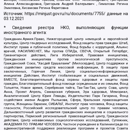
Алина Александровна, Григорьев Андрей Валерьевич , Гималова Регина
Эмилевна, Хисамова Регина Фаритовна
Источник:
https://minjust.gov.ru/ru/documents/7755/
данные на
03.12.2021
* Сведения реестра НКО, выполняющих функции
иностранного агента:
Гражданин.Армия.Право, Нижегородский центр немецкой и европейской
культуры, Центр гендерных исследований, Фонд защиты прав граждан Штаб,
Институт права и публичной политики, Фонд борьбы с коррупцией, Альянс
врачей, НАСИЛИЮ.НЕТ, Мы против СПИДа, СВЕЧА, Открытый Петербург,
Гуманитарное действие, Лига Избирателей, Правовая инициатива,
Гражданская инициатива против экологической преступности,
Гражданский Союз, "Хасдей Ерушалаим" (Милосердие), Центр поддержки и
содействия развитию средств массовой информации, В защиту прав
заключенных, Горячая Линия, Центр социально-информационных
инициатив Действие, Институт глобализации и социальных движений,
ВМЕСТЕ, Благотворительный фонд охраны здоровья и защиты прав
граждан, Благотворительный фонд помощи осужденным и их семьям, Фонд
Тольятти, Новое время, Серебряная тайга, Так-Так-Так, центр Сова, центр
Анна, Проект Апрель, Самарская губерния, Эра здоровья, Мемориал,
Аналитический Центр Юрия Левады, Издательство Парк Гагарина, Фонд
содействия имени Андрея Рылькова, Сфера, Уральская правозащитная
группа, Женщины Евразии, СИБАЛЬТ, Институт прав человека, Фонд защиты
гласности, Российский исследовательский центр по правам человека,
Дальневосточный центр развития гражданских инициатив и социального
партнерства, Пермский региональный правозащитный центр, Гражданское
действие, Центр независимых социологических исследований, Сутяжник,
АКАДЕМИЯ ПО ПРАВАМ ЧЕЛОВЕКА, Частное учреждение в Калининграде по
административной поддержке реализации программ и проектов Совета