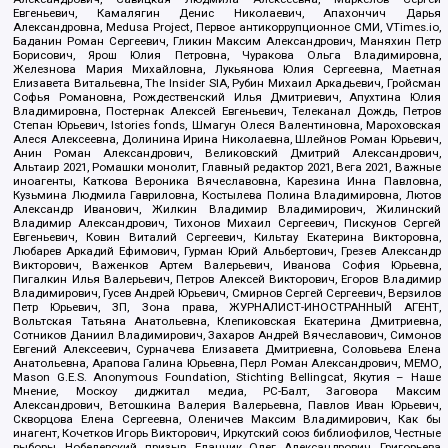
Евгеньевич, Камалягин Денис Николаевич, Апахончич Дарья
Александровна, Medusa Project, Первое антикоррупционное СМИ, VTimes.io,
Баданин Роман Сергеевич, Гликин Максим Александрович, Маняхин Петр
Борисович, Ярош Юлия Петровна, Чуракова Ольга Владимировна,
Железнова Мария Михайловна, Лукьянова Юлия Сергеевна, Маетная
Елизавета Витальевна, The Insider SIA, Рубин Михаил Аркадьевич, Гройсман
Софья Романовна, Рождественский Илья Дмитриевич, Апухтина Юлия
Владимировна, Постернак Алексей Евгеньевич, Телеканал Дождь, Петров
Степан Юрьевич, Istories fonds, Шмагун Олеся Валентиновна, Мароховская
Алеся Алексеевна, Долинина Ирина Николаевна, Шлейнов Роман Юрьевич,
Анин Роман Александрович, Великовский Дмитрий Александрович,
Альтаир 2021, Ромашки монолит, Главный редактор 2021, Вега 2021, Важные
иноагенты, Каткова Вероника Вячеславовна, Карезина Инна Павловна,
Кузьмина Людмила Гавриловна, Костылева Полина Владимировна, Лютов
Александр Иванович, Жилкин Владимир Владимирович, Жилинский
Владимир Александрович, Тихонов Михаил Сергеевич, Пискунов Сергей
Евгеньевич, Ковин Виталий Сергеевич, Кильтау Екатерина Викторовна,
Любарев Аркадий Ефимович, Гурман Юрий Альбертович, Грезев Александр
Викторович, Важенков Артем Валерьевич, Иванова София Юрьевна,
Пигалкин Илья Валерьевич, Петров Алексей Викторович, Егоров Владимир
Владимирович, Гусев Андрей Юрьевич, Смирнов Сергей Сергеевич, Верзилов
Петр Юрьевич, ЗП, Зона права, ЖУРНАЛИСТ-ИНОСТРАННЫЙ АГЕНТ,
Вольтская Татьяна Анатольевна, Клепиковская Екатерина Дмитриевна,
Сотников Даниил Владимирович, Захаров Андрей Вячеславович, Симонов
Евгений Алексеевич, Сурначева Елизавета Дмитриевна, Соловьева Елена
Анатольевна, Арапова Галина Юрьевна, Перл Роман Александрович, МЕМО,
Mason G.E.S. Anonymous Foundation, Stichting Bellingcat, Якутия – Наше
Мнение, Москоу диджитал медиа, РС-Балт, Заговора Максим
Александрович, Ветошкина Валерия Валерьевна, Павлов Иван Юрьевич,
Скворцова Елена Сергеевна, Оленичев Максим Владимирович, Как бы
инагент, Кочетков Игорь Викторович, Иркутский союз библиофилов, Честные
выборы, Нобелевский призыв, Еланчик Олег Александрович, Григорьева