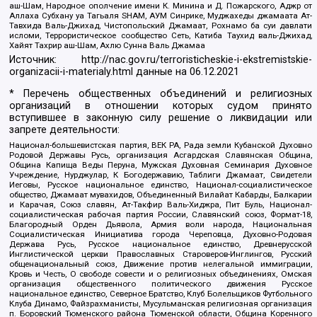
аш-Шам, Народное ополчение имени К. Минина и Д. Пожарского, Аджр от
Аллаха Субхану уа Тагьаля SHAM, АУМ Синрике, Муджахеды джамаата Ат-
Тавхида Валь-Джихад, Чистопольский Джамаат, Рохнамо ба суи давлати
исломи, Террористическое сообщество Сеть, Катиба Таухид валь-Джихад,
Хайят Тахрир аш-Шам, Ахлю Сунна Валь Джамаа
Источник:
http://nac.gov.ru/terroristicheskie-i-ekstremistskie-
organizacii-i-materialy.html
данные на
06.12.2021
* Перечень общественных объединений и религиозных
организаций в отношении которых судом принято
вступившее в законную силу решение о ликвидации или
запрете деятельности:
Национал-большевистская партия, ВЕК РА, Рада земли Кубанской Духовно
Родовой Державы Русь, организация Асгардская Славянская Община,
Община Капища Веды Перуна, Мужская Духовная Семинария Духовное
Учреждение, Нурджулар, К Богодержавию, Таблиги Джамаат, Свидетели
Иеговы, Русское национальное единство, Национал-социалистическое
общество, Джамаат мувахидов, Объединенный Вилайат Кабарды, Балкарии
и Карачая, Союз славян, Ат-Такфир Валь-Хиджра, Пит Буль, Национал-
социалистическая рабочая партия России, Славянский союз, Формат-18,
Благородный Орден Дьявола, Армия воли народа, Национальная
Социалистическая Инициатива города Череповца, Духовно-Родовая
Держава Русь, Русское национальное единство, Древнерусской
Инглистической церкви Православных Староверов-Инглингов, Русский
общенациональный союз, Движение против нелегальной иммиграции,
Кровь и Честь, О свободе совести и о религиозных объединениях, Омская
организация общественного политического движения Русское
национальное единство, Северное Братство, Клуб Болельщиков Футбольного
Клуба Динамо, Файзрахманисты, Мусульманская религиозная организация
п. Боровский Тюменского района Тюменской области, Община Коренного