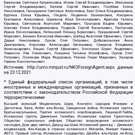
Баженова Светлана Куприяновна, Исаев Сергей Владимирович, Максимов
Сергей Владимирович, Беляев Сергей Иванович, Голубева Елена
Николаевна, Ганнушкина Светлана Алексеевна, Закс Елена Владимировна,
Буртина Елена Юрьевна, Гендель Людмила Залмановна, Кокорина
Екатерина Алексеевна, Шуманов Илья Вячеславович, Арапова Галина
Юрьевна, Свечников Анатолий Мариевич, Прохоров Вадим Юрьевич,
Шахова Елена Владимировна, Подузов Сергей Васильевич, Протасова
Ирина Вячеславовна, Литинский Леонид Борисович, Лукашевский Сергей
Маркович, Бахмин Вячеслав Иванович, Шабад Анатолий Ефимович, Сухих
Дарья Николаевна, Орлов Олег Петрович, Добровольская Анна
Дмитриевна, Королева Александра Евгеньевна, Смирнов Владимир
Александрович, Вицин Сергей Ефимович, Золотухин Борис Андреевич,
Левинсон Лев Семенович, Локшина Татьяна Иосифовна, Орлов Олег
Петрович, Полякова Мара Федоровна, Резник Генри Маркович, Захаров
Герман Константинович
Источник:
http://unro.minjust.ru/NKOForeignAgent.aspx
данные
на
23.12.2021
* Единый федеральный список организаций, в том числе
иностранных и международных организаций, признанных в
соответствии с законодательством Российской Федерации
террористическими:
Высший военный Маджлисуль Шура, Конгресс народов Ичкерии и
Дагестана, База, Асбат аль-Ансар, Священная война, Исламская группа,
Братья-мусульмане, Партия исламского освобождения, Лашкар-И-Тайба,
Исламская группа, Движение Талибан, Исламская партия Туркестана,
Общество социальных реформ, Общество возрождения исламского
наследия, Дом двух святых, Джунд аш-Шам, Исламский джихад – Джамаат
моджахедов, Аль-Каида в странах исламского Магриба, Имарат Кавказ,
АБТО, Правый сектор, Исламское государство, Джабха аль-Нусра ли-Ахль