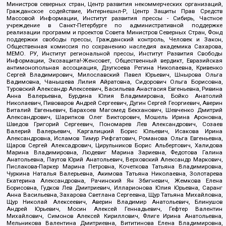
Министров северных стран, Центр развития некоммерческих организаций,
Гражданское содействие, Интернешнл-Р, Центр Защиты Прав Средств
Массовой Информации, Институт развития прессы - Сибирь, Частное
учреждение в Санкт-Петербурге по административной поддержке
реализации программ и проектов Совета Министров Северных Стран, Фонд
поддержки свободы прессы, Гражданский контроль, Человек и Закон,
Общественная комиссия по сохранению наследия академика Сахарова,
МЕМО. РУ, Институт региональной прессы, Институт Развития Свободы
Информации, Экозащита!-Женсовет, Общественный вердикт, Евразийская
антимонопольная ассоциация, Дзугкоева Регина Николаевна, Кривенко
Сергей Владимирович, Милославский Павел Юрьевич, Шнырова Ольга
Вадимовна, Чанышева Лилия Айратовна, Сидорович Ольга Борисовна,
Туровский Александр Алексеевич, Васильева Анастасия Евгеньевна, Ривина
Анна Валерьевна, Бурдина Юлия Владимировна, Бойко Анатолий
Николаевич, Пивоваров Андрей Сергеевич, Дугин Сергей Георгиевич, Аверин
Виталий Евгеньевич, Барахоев Магомед Бекханович, Шевченко Дмитрий
Александрович, Шарипков Олег Викторович, Мошель Ирина Ароновна,
Шведов Григорий Сергеевич, Пономарев Лев Александрович, Созаев
Валерий Валерьевич, Каргалицкий Борис Юльевич, Исакова Ирина
Александровна, Исламов Тимур Рифгатович, Романова Ольга Евгеньевна,
Щаров Сергей Алексадрович, Цирульников Борис Альбертович, Халидова
Марина Владимировна, Людевиг Марина Зариевна, Федотова Галина
Анатольевна, Паутов Юрий Анатольевич, Верховский Александр Маркович,
Пислакова-Паркер Марина Петровна, Кочеткова Татьяна Владимировна,
Чуркина Наталья Валерьевна, Акимова Татьяна Николаевна, Золотарева
Екатерина Александровна, Рачинский Ян Збигневич, Жемкова Елена
Борисовна, Гудков Лев Дмитриевич, Илларионова Юлия Юрьевна, Саранг
Анна Васильевна, Захарова Светлана Сергеевна, Щур Татьяна Михайловна,
Щур Николай Алексеевич, Аверин Владимир Анатольевич, Блинушов
Андрей Юрьевич, Мосин Алексей Геннадьевич, Гефтер Валентин
Михайлович, Симонов Алексей Кириллович, Флиге Ирина Анатольевна,
Мельникова Валентина Дмитриевна, Вититинова Елена Владимировна,