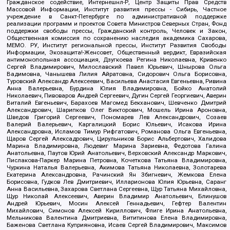
Гражданское содействие, Интернешнл-Р, Центр Защиты Прав Средств
Массовой Информации, Институт развития прессы - Сибирь, Частное
учреждение в Санкт-Петербурге по административной поддержке
реализации программ и проектов Совета Министров Северных Стран, Фонд
поддержки свободы прессы, Гражданский контроль, Человек и Закон,
Общественная комиссия по сохранению наследия академика Сахарова,
МЕМО. РУ, Институт региональной прессы, Институт Развития Свободы
Информации, Экозащита!-Женсовет, Общественный вердикт, Евразийская
антимонопольная ассоциация, Дзугкоева Регина Николаевна, Кривенко
Сергей Владимирович, Милославский Павел Юрьевич, Шнырова Ольга
Вадимовна, Чанышева Лилия Айратовна, Сидорович Ольга Борисовна,
Туровский Александр Алексеевич, Васильева Анастасия Евгеньевна, Ривина
Анна Валерьевна, Бурдина Юлия Владимировна, Бойко Анатолий
Николаевич, Пивоваров Андрей Сергеевич, Дугин Сергей Георгиевич, Аверин
Виталий Евгеньевич, Барахоев Магомед Бекханович, Шевченко Дмитрий
Александрович, Шарипков Олег Викторович, Мошель Ирина Ароновна,
Шведов Григорий Сергеевич, Пономарев Лев Александрович, Созаев
Валерий Валерьевич, Каргалицкий Борис Юльевич, Исакова Ирина
Александровна, Исламов Тимур Рифгатович, Романова Ольга Евгеньевна,
Щаров Сергей Алексадрович, Цирульников Борис Альбертович, Халидова
Марина Владимировна, Людевиг Марина Зариевна, Федотова Галина
Анатольевна, Паутов Юрий Анатольевич, Верховский Александр Маркович,
Пислакова-Паркер Марина Петровна, Кочеткова Татьяна Владимировна,
Чуркина Наталья Валерьевна, Акимова Татьяна Николаевна, Золотарева
Екатерина Александровна, Рачинский Ян Збигневич, Жемкова Елена
Борисовна, Гудков Лев Дмитриевич, Илларионова Юлия Юрьевна, Саранг
Анна Васильевна, Захарова Светлана Сергеевна, Щур Татьяна Михайловна,
Щур Николай Алексеевич, Аверин Владимир Анатольевич, Блинушов
Андрей Юрьевич, Мосин Алексей Геннадьевич, Гефтер Валентин
Михайлович, Симонов Алексей Кириллович, Флиге Ирина Анатольевна,
Мельникова Валентина Дмитриевна, Вититинова Елена Владимировна,
Баженова Светлана Куприяновна, Исаев Сергей Владимирович, Максимов