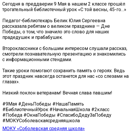
Сегодня в преддверии 9 Мая в нашем 2 классе прошёл
трогательный библиотечный урок «С той весны, 45-го…»
Педагог-библиотекарь Белик Юлия Сергеевна
рассказала ребятам о великом празднике — Дне
Победы, о том, что значило это слово для наших
прадедушек и прабабушек. ️
Второклассники с большим интересом слушали рассказ,
смотрели познавательную презентацию и знакомились
с информационными стендами.
Такие уроки помогают сохранить память о героях. Ведь
этот праздник навсегда останется для нас «со слезами на
глазах». ️
Низкий поклон ветеранам! Вечная слава павшим!
#9Мая #ДеньПобеды #НашаПамять
#БиблиотечныйУрок #НачальнаяШкола #2класс
#Победа #ОкнаПобеды #СпасибоДедуЗаПобеду
#МОКУСоболевскаясредняяшкола
МОКУ «Соболевская средняя школа»