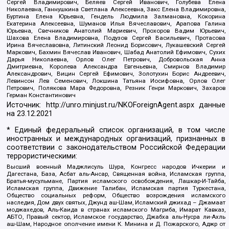
Сергей Владимирович, Беляев Сергей Иванович, Голубева Елена
Николаевна, Ганнушкина Светлана Алексеевна, Закс Елена Владимировна,
Буртина Елена Юрьевна, Гендель Людмила Залмановна, Кокорина
Екатерина Алексеевна, Шуманов Илья Вячеславович, Арапова Галина
Юрьевна, Свечников Анатолий Мариевич, Прохоров Вадим Юрьевич,
Шахова Елена Владимировна, Подузов Сергей Васильевич, Протасова
Ирина Вячеславовна, Литинский Леонид Борисович, Лукашевский Сергей
Маркович, Бахмин Вячеслав Иванович, Шабад Анатолий Ефимович, Сухих
Дарья Николаевна, Орлов Олег Петрович, Добровольская Анна
Дмитриевна, Королева Александра Евгеньевна, Смирнов Владимир
Александрович, Вицин Сергей Ефимович, Золотухин Борис Андреевич,
Левинсон Лев Семенович, Локшина Татьяна Иосифовна, Орлов Олег
Петрович, Полякова Мара Федоровна, Резник Генри Маркович, Захаров
Герман Константинович
Источник:
http://unro.minjust.ru/NKOForeignAgent.aspx
данные
на
23.12.2021
* Единый федеральный список организаций, в том числе
иностранных и международных организаций, признанных в
соответствии с законодательством Российской Федерации
террористическими:
Высший военный Маджлисуль Шура, Конгресс народов Ичкерии и
Дагестана, База, Асбат аль-Ансар, Священная война, Исламская группа,
Братья-мусульмане, Партия исламского освобождения, Лашкар-И-Тайба,
Исламская группа, Движение Талибан, Исламская партия Туркестана,
Общество социальных реформ, Общество возрождения исламского
наследия, Дом двух святых, Джунд аш-Шам, Исламский джихад – Джамаат
моджахедов, Аль-Каида в странах исламского Магриба, Имарат Кавказ,
АБТО, Правый сектор, Исламское государство, Джабха аль-Нусра ли-Ахль
аш-Шам, Народное ополчение имени К. Минина и Д. Пожарского, Аджр от