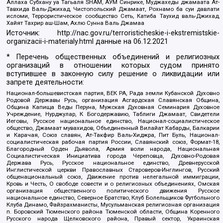
Аллаха Субхану уа Тагьаля SHAM, АУМ Синрике, Муджахеды джамаата Ат-
Тавхида Валь-Джихад, Чистопольский Джамаат, Рохнамо ба суи давлати
исломи, Террористическое сообщество Сеть, Катиба Таухид валь-Джихад,
Хайят Тахрир аш-Шам, Ахлю Сунна Валь Джамаа
Источник:
http://nac.gov.ru/terroristicheskie-i-ekstremistskie-
organizacii-i-materialy.html
данные на
06.12.2021
* Перечень общественных объединений и религиозных
организаций в отношении которых судом принято
вступившее в законную силу решение о ликвидации или
запрете деятельности:
Национал-большевистская партия, ВЕК РА, Рада земли Кубанской Духовно
Родовой Державы Русь, организация Асгардская Славянская Община,
Община Капища Веды Перуна, Мужская Духовная Семинария Духовное
Учреждение, Нурджулар, К Богодержавию, Таблиги Джамаат, Свидетели
Иеговы, Русское национальное единство, Национал-социалистическое
общество, Джамаат мувахидов, Объединенный Вилайат Кабарды, Балкарии
и Карачая, Союз славян, Ат-Такфир Валь-Хиджра, Пит Буль, Национал-
социалистическая рабочая партия России, Славянский союз, Формат-18,
Благородный Орден Дьявола, Армия воли народа, Национальная
Социалистическая Инициатива города Череповца, Духовно-Родовая
Держава Русь, Русское национальное единство, Древнерусской
Инглистической церкви Православных Староверов-Инглингов, Русский
общенациональный союз, Движение против нелегальной иммиграции,
Кровь и Честь, О свободе совести и о религиозных объединениях, Омская
организация общественного политического движения Русское
национальное единство, Северное Братство, Клуб Болельщиков Футбольного
Клуба Динамо, Файзрахманисты, Мусульманская религиозная организация
п. Боровский Тюменского района Тюменской области, Община Коренного
Русского народа Щелковского района, Правый сектор, Украинская