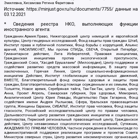
Эмилевна, Хисамова Регина Фаритовна
Источник:
https://minjust.gov.ru/ru/documents/7755/
данные на
03.12.2021
* Сведения реестра НКО, выполняющих функции
иностранного агента:
Гражданин.Армия.Право, Нижегородский центр немецкой и европейской
культуры, Центр гендерных исследований, Фонд защиты прав граждан Штаб,
Институт права и публичной политики, Фонд борьбы с коррупцией, Альянс
врачей, НАСИЛИЮ.НЕТ, Мы против СПИДа, СВЕЧА, Открытый Петербург,
Гуманитарное действие, Лига Избирателей, Правовая инициатива,
Гражданская инициатива против экологической преступности,
Гражданский Союз, "Хасдей Ерушалаим" (Милосердие), Центр поддержки и
содействия развитию средств массовой информации, В защиту прав
заключенных, Горячая Линия, Центр социально-информационных
инициатив Действие, Институт глобализации и социальных движений,
ВМЕСТЕ, Благотворительный фонд охраны здоровья и защиты прав
граждан, Благотворительный фонд помощи осужденным и их семьям, Фонд
Тольятти, Новое время, Серебряная тайга, Так-Так-Так, центр Сова, центр
Анна, Проект Апрель, Самарская губерния, Эра здоровья, Мемориал,
Аналитический Центр Юрия Левады, Издательство Парк Гагарина, Фонд
содействия имени Андрея Рылькова, Сфера, Уральская правозащитная
группа, Женщины Евразии, СИБАЛЬТ, Институт прав человека, Фонд защиты
гласности, Российский исследовательский центр по правам человека,
Дальневосточный центр развития гражданских инициатив и социального
партнерства, Пермский региональный правозащитный центр, Гражданское
действие, Центр независимых социологических исследований, Сутяжник,
АКАДЕМИЯ ПО ПРАВАМ ЧЕЛОВЕКА, Частное учреждение в Калининграде по
административной поддержке реализации программ и проектов Совета
Министров северных стран, Центр развития некоммерческих организаций,