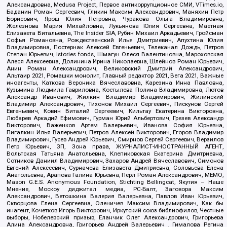
Александровна, Medusa Project, Первое антикоррупционное СМИ, VTimes.io,
Баданин Роман Сергеевич, Гликин Максим Александрович, Маняхин Петр
Борисович, Ярош Юлия Петровна, Чуракова Ольга Владимировна,
Железнова Мария Михайловна, Лукьянова Юлия Сергеевна, Маетная
Елизавета Витальевна, The Insider SIA, Рубин Михаил Аркадьевич, Гройсман
Софья Романовна, Рождественский Илья Дмитриевич, Апухтина Юлия
Владимировна, Постернак Алексей Евгеньевич, Телеканал Дождь, Петров
Степан Юрьевич, Istories fonds, Шмагун Олеся Валентиновна, Мароховская
Алеся Алексеевна, Долинина Ирина Николаевна, Шлейнов Роман Юрьевич,
Анин Роман Александрович, Великовский Дмитрий Александрович,
Альтаир 2021, Ромашки монолит, Главный редактор 2021, Вега 2021, Важные
иноагенты, Каткова Вероника Вячеславовна, Карезина Инна Павловна,
Кузьмина Людмила Гавриловна, Костылева Полина Владимировна, Лютов
Александр Иванович, Жилкин Владимир Владимирович, Жилинский
Владимир Александрович, Тихонов Михаил Сергеевич, Пискунов Сергей
Евгеньевич, Ковин Виталий Сергеевич, Кильтау Екатерина Викторовна,
Любарев Аркадий Ефимович, Гурман Юрий Альбертович, Грезев Александр
Викторович, Важенков Артем Валерьевич, Иванова София Юрьевна,
Пигалкин Илья Валерьевич, Петров Алексей Викторович, Егоров Владимир
Владимирович, Гусев Андрей Юрьевич, Смирнов Сергей Сергеевич, Верзилов
Петр Юрьевич, ЗП, Зона права, ЖУРНАЛИСТ-ИНОСТРАННЫЙ АГЕНТ,
Вольтская Татьяна Анатольевна, Клепиковская Екатерина Дмитриевна,
Сотников Даниил Владимирович, Захаров Андрей Вячеславович, Симонов
Евгений Алексеевич, Сурначева Елизавета Дмитриевна, Соловьева Елена
Анатольевна, Арапова Галина Юрьевна, Перл Роман Александрович, МЕМО,
Mason G.E.S. Anonymous Foundation, Stichting Bellingcat, Якутия – Наше
Мнение, Москоу диджитал медиа, РС-Балт, Заговора Максим
Александрович, Ветошкина Валерия Валерьевна, Павлов Иван Юрьевич,
Скворцова Елена Сергеевна, Оленичев Максим Владимирович, Как бы
инагент, Кочетков Игорь Викторович, Иркутский союз библиофилов, Честные
выборы, Нобелевский призыв, Еланчик Олег Александрович, Григорьева
Алина Александровна, Григорьев Андрей Валерьевич , Гималова Регина