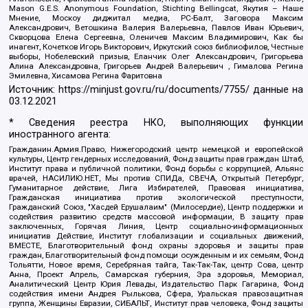
Mason G.E.S. Anonymous Foundation, Stichting Bellingcat, Якутия – Наше
Мнение, Москоу диджитал медиа, РС-Балт, Заговора Максим
Александрович, Ветошкина Валерия Валерьевна, Павлов Иван Юрьевич,
Скворцова Елена Сергеевна, Оленичев Максим Владимирович, Как бы
инагент, Кочетков Игорь Викторович, Иркутский союз библиофилов, Честные
выборы, Нобелевский призыв, Еланчик Олег Александрович, Григорьева
Алина Александровна, Григорьев Андрей Валерьевич , Гималова Регина
Эмилевна, Хисамова Регина Фаритовна
Источник:
https://minjust.gov.ru/ru/documents/7755/
данные на
03.12.2021
* Сведения реестра НКО, выполняющих функции
иностранного агента:
Гражданин.Армия.Право, Нижегородский центр немецкой и европейской
культуры, Центр гендерных исследований, Фонд защиты прав граждан Штаб,
Институт права и публичной политики, Фонд борьбы с коррупцией, Альянс
врачей, НАСИЛИЮ.НЕТ, Мы против СПИДа, СВЕЧА, Открытый Петербург,
Гуманитарное действие, Лига Избирателей, Правовая инициатива,
Гражданская инициатива против экологической преступности,
Гражданский Союз, "Хасдей Ерушалаим" (Милосердие), Центр поддержки и
содействия развитию средств массовой информации, В защиту прав
заключенных, Горячая Линия, Центр социально-информационных
инициатив Действие, Институт глобализации и социальных движений,
ВМЕСТЕ, Благотворительный фонд охраны здоровья и защиты прав
граждан, Благотворительный фонд помощи осужденным и их семьям, Фонд
Тольятти, Новое время, Серебряная тайга, Так-Так-Так, центр Сова, центр
Анна, Проект Апрель, Самарская губерния, Эра здоровья, Мемориал,
Аналитический Центр Юрия Левады, Издательство Парк Гагарина, Фонд
содействия имени Андрея Рылькова, Сфера, Уральская правозащитная
группа, Женщины Евразии, СИБАЛЬТ, Институт прав человека, Фонд защиты