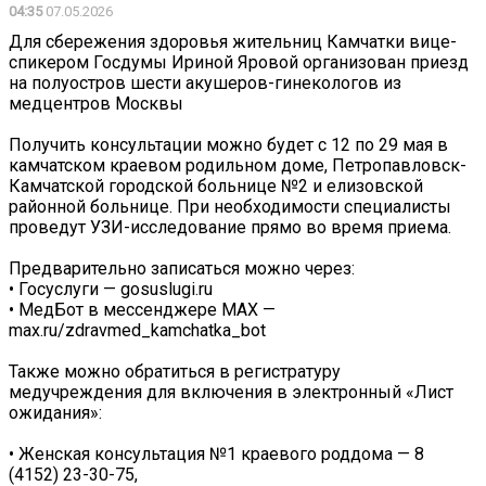
04:35
07.05.2026
Для сбережения здоровья жительниц Камчатки вице-
спикером Госдумы Ириной Яровой организован приезд
на полуостров шести акушеров-гинекологов из
медцентров Москвы
Получить консультации можно будет с 12 по 29 мая в
камчатском краевом родильном доме, Петропавловск-
Камчатской городской больнице №2 и елизовской
районной больнице. При необходимости специалисты
проведут УЗИ-исследование прямо во время приема.
Предварительно записаться можно через:
• Госуслуги — gosuslugi.ru
• МедБот в мессенджере MAX —
max.ru/zdravmed_kamchatka_bot
Также можно обратиться в регистратуру
медучреждения для включения в электронный «Лист
ожидания»:
• Женская консультация №1 краевого роддома — 8
(4152) 23-30-75,