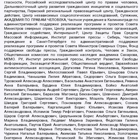
гласности, Российский исследовательский центр по правам человека,
Дальневосточный центр развития гражданских инициатив и социального
партнерства, Пермский региональный правозащитный центр, Гражданское
действие, Центр независимых социологических исследований, Сутяжник,
АКАДЕМИЯ ПО ПРАВАМ ЧЕЛОВЕКА, Частное учреждение в Калининграде по
административной поддержке реализации программ и проектов Совета
Министров северных стран, Центр развития некоммерческих организаций,
Гражданское содействие, Интернешнл-Р, Центр Защиты Прав Средств
Массовой Информации, Институт развития прессы - Сибирь, Частное
учреждение в Санкт-Петербурге по административной поддержке
реализации программ и проектов Совета Министров Северных Стран, Фонд
поддержки свободы прессы, Гражданский контроль, Человек и Закон,
Общественная комиссия по сохранению наследия академика Сахарова,
МЕМО. РУ, Институт региональной прессы, Институт Развития Свободы
Информации, Экозащита!-Женсовет, Общественный вердикт, Евразийская
антимонопольная ассоциация, Дзугкоева Регина Николаевна, Кривенко
Сергей Владимирович, Милославский Павел Юрьевич, Шнырова Ольга
Вадимовна, Чанышева Лилия Айратовна, Сидорович Ольга Борисовна,
Туровский Александр Алексеевич, Васильева Анастасия Евгеньевна, Ривина
Анна Валерьевна, Бурдина Юлия Владимировна, Бойко Анатолий
Николаевич, Пивоваров Андрей Сергеевич, Дугин Сергей Георгиевич, Аверин
Виталий Евгеньевич, Барахоев Магомед Бекханович, Шевченко Дмитрий
Александрович, Шарипков Олег Викторович, Мошель Ирина Ароновна,
Шведов Григорий Сергеевич, Пономарев Лев Александрович, Созаев
Валерий Валерьевич, Каргалицкий Борис Юльевич, Исакова Ирина
Александровна, Исламов Тимур Рифгатович, Романова Ольга Евгеньевна,
Щаров Сергей Алексадрович, Цирульников Борис Альбертович, Халидова
Марина Владимировна, Людевиг Марина Зариевна, Федотова Галина
Анатольевна, Паутов Юрий Анатольевич, Верховский Александр Маркович,
Пислакова-Паркер Марина Петровна, Кочеткова Татьяна Владимировна,
Чуркина Наталья Валерьевна, Акимова Татьяна Николаевна, Золотарева
Екатерина Александровна, Рачинский Ян Збигневич, Жемкова Елена