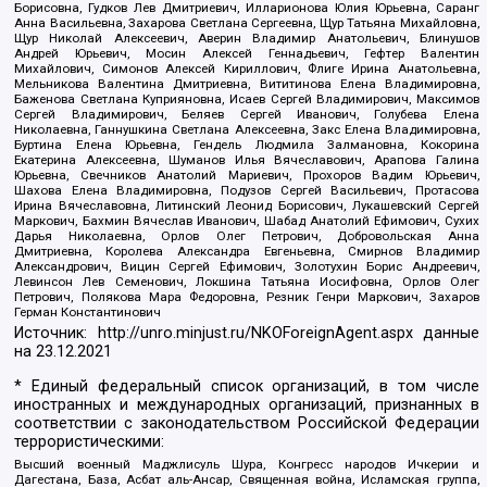
Борисовна, Гудков Лев Дмитриевич, Илларионова Юлия Юрьевна, Саранг
Анна Васильевна, Захарова Светлана Сергеевна, Щур Татьяна Михайловна,
Щур Николай Алексеевич, Аверин Владимир Анатольевич, Блинушов
Андрей Юрьевич, Мосин Алексей Геннадьевич, Гефтер Валентин
Михайлович, Симонов Алексей Кириллович, Флиге Ирина Анатольевна,
Мельникова Валентина Дмитриевна, Вититинова Елена Владимировна,
Баженова Светлана Куприяновна, Исаев Сергей Владимирович, Максимов
Сергей Владимирович, Беляев Сергей Иванович, Голубева Елена
Николаевна, Ганнушкина Светлана Алексеевна, Закс Елена Владимировна,
Буртина Елена Юрьевна, Гендель Людмила Залмановна, Кокорина
Екатерина Алексеевна, Шуманов Илья Вячеславович, Арапова Галина
Юрьевна, Свечников Анатолий Мариевич, Прохоров Вадим Юрьевич,
Шахова Елена Владимировна, Подузов Сергей Васильевич, Протасова
Ирина Вячеславовна, Литинский Леонид Борисович, Лукашевский Сергей
Маркович, Бахмин Вячеслав Иванович, Шабад Анатолий Ефимович, Сухих
Дарья Николаевна, Орлов Олег Петрович, Добровольская Анна
Дмитриевна, Королева Александра Евгеньевна, Смирнов Владимир
Александрович, Вицин Сергей Ефимович, Золотухин Борис Андреевич,
Левинсон Лев Семенович, Локшина Татьяна Иосифовна, Орлов Олег
Петрович, Полякова Мара Федоровна, Резник Генри Маркович, Захаров
Герман Константинович
Источник:
http://unro.minjust.ru/NKOForeignAgent.aspx
данные
на
23.12.2021
* Единый федеральный список организаций, в том числе
иностранных и международных организаций, признанных в
соответствии с законодательством Российской Федерации
террористическими:
Высший военный Маджлисуль Шура, Конгресс народов Ичкерии и
Дагестана, База, Асбат аль-Ансар, Священная война, Исламская группа,