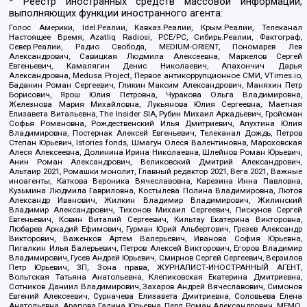
* Реестр иностранных средств массовой информации,
выполняющих функции иностранного агента:
Голос Америки, Idel.Реалии, Кавказ.Реалии, Крым.Реалии, Телеканал
Настоящее Время, Azatliq Radiosi, PCE/PC, Сибирь.Реалии, Фактограф,
Север.Реалии, Радио Свобода, MEDIUM-ORIENT, Пономарев Лев
Александрович, Савицкая Людмила Алексеевна, Маркелов Сергей
Евгеньевич, Камалягин Денис Николаевич, Апахончич Дарья
Александровна, Medusa Project, Первое антикоррупционное СМИ, VTimes.io,
Баданин Роман Сергеевич, Гликин Максим Александрович, Маняхин Петр
Борисович, Ярош Юлия Петровна, Чуракова Ольга Владимировна,
Железнова Мария Михайловна, Лукьянова Юлия Сергеевна, Маетная
Елизавета Витальевна, The Insider SIA, Рубин Михаил Аркадьевич, Гройсман
Софья Романовна, Рождественский Илья Дмитриевич, Апухтина Юлия
Владимировна, Постернак Алексей Евгеньевич, Телеканал Дождь, Петров
Степан Юрьевич, Istories fonds, Шмагун Олеся Валентиновна, Мароховская
Алеся Алексеевна, Долинина Ирина Николаевна, Шлейнов Роман Юрьевич,
Анин Роман Александрович, Великовский Дмитрий Александрович,
Альтаир 2021, Ромашки монолит, Главный редактор 2021, Вега 2021, Важные
иноагенты, Каткова Вероника Вячеславовна, Карезина Инна Павловна,
Кузьмина Людмила Гавриловна, Костылева Полина Владимировна, Лютов
Александр Иванович, Жилкин Владимир Владимирович, Жилинский
Владимир Александрович, Тихонов Михаил Сергеевич, Пискунов Сергей
Евгеньевич, Ковин Виталий Сергеевич, Кильтау Екатерина Викторовна,
Любарев Аркадий Ефимович, Гурман Юрий Альбертович, Грезев Александр
Викторович, Важенков Артем Валерьевич, Иванова София Юрьевна,
Пигалкин Илья Валерьевич, Петров Алексей Викторович, Егоров Владимир
Владимирович, Гусев Андрей Юрьевич, Смирнов Сергей Сергеевич, Верзилов
Петр Юрьевич, ЗП, Зона права, ЖУРНАЛИСТ-ИНОСТРАННЫЙ АГЕНТ,
Вольтская Татьяна Анатольевна, Клепиковская Екатерина Дмитриевна,
Сотников Даниил Владимирович, Захаров Андрей Вячеславович, Симонов
Евгений Алексеевич, Сурначева Елизавета Дмитриевна, Соловьева Елена
Анатольевна, Арапова Галина Юрьевна, Перл Роман Александрович, МЕМО,