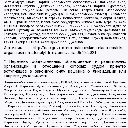
Братья-мусульмане, Партия исламского освобождения, Лашкар-И-Тайба,
Исламская группа, Движение Талибан, Исламская партия Туркестана,
Общество социальных реформ, Общество возрождения исламского
наследия, Дом двух святых, Джунд аш-Шам, Исламский джихад – Джамаат
моджахедов, Аль-Каида в странах исламского Магриба, Имарат Кавказ,
АБТО, Правый сектор, Исламское государство, Джабха аль-Нусра ли-Ахль
аш-Шам, Народное ополчение имени К. Минина и Д. Пожарского, Аджр от
Аллаха Субхану уа Тагьаля SHAM, АУМ Синрике, Муджахеды джамаата Ат-
Тавхида Валь-Джихад, Чистопольский Джамаат, Рохнамо ба суи давлати
исломи, Террористическое сообщество Сеть, Катиба Таухид валь-Джихад,
Хайят Тахрир аш-Шам, Ахлю Сунна Валь Джамаа
Источник:
http://nac.gov.ru/terroristicheskie-i-ekstremistskie-
organizacii-i-materialy.html
данные на
06.12.2021
* Перечень общественных объединений и религиозных
организаций в отношении которых судом принято
вступившее в законную силу решение о ликвидации или
запрете деятельности:
Национал-большевистская партия, ВЕК РА, Рада земли Кубанской Духовно
Родовой Державы Русь, организация Асгардская Славянская Община,
Община Капища Веды Перуна, Мужская Духовная Семинария Духовное
Учреждение, Нурджулар, К Богодержавию, Таблиги Джамаат, Свидетели
Иеговы, Русское национальное единство, Национал-социалистическое
общество, Джамаат мувахидов, Объединенный Вилайат Кабарды, Балкарии
и Карачая, Союз славян, Ат-Такфир Валь-Хиджра, Пит Буль, Национал-
социалистическая рабочая партия России, Славянский союз, Формат-18,
Благородный Орден Дьявола, Армия воли народа, Национальная
Социалистическая Инициатива города Череповца, Духовно-Родовая
Держава Русь, Русское национальное единство, Древнерусской
Инглистической церкви Православных Староверов-Инглингов, Русский