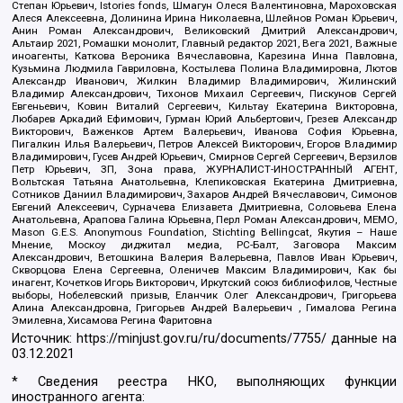
Степан Юрьевич, Istories fonds, Шмагун Олеся Валентиновна, Мароховская
Алеся Алексеевна, Долинина Ирина Николаевна, Шлейнов Роман Юрьевич,
Анин Роман Александрович, Великовский Дмитрий Александрович,
Альтаир 2021, Ромашки монолит, Главный редактор 2021, Вега 2021, Важные
иноагенты, Каткова Вероника Вячеславовна, Карезина Инна Павловна,
Кузьмина Людмила Гавриловна, Костылева Полина Владимировна, Лютов
Александр Иванович, Жилкин Владимир Владимирович, Жилинский
Владимир Александрович, Тихонов Михаил Сергеевич, Пискунов Сергей
Евгеньевич, Ковин Виталий Сергеевич, Кильтау Екатерина Викторовна,
Любарев Аркадий Ефимович, Гурман Юрий Альбертович, Грезев Александр
Викторович, Важенков Артем Валерьевич, Иванова София Юрьевна,
Пигалкин Илья Валерьевич, Петров Алексей Викторович, Егоров Владимир
Владимирович, Гусев Андрей Юрьевич, Смирнов Сергей Сергеевич, Верзилов
Петр Юрьевич, ЗП, Зона права, ЖУРНАЛИСТ-ИНОСТРАННЫЙ АГЕНТ,
Вольтская Татьяна Анатольевна, Клепиковская Екатерина Дмитриевна,
Сотников Даниил Владимирович, Захаров Андрей Вячеславович, Симонов
Евгений Алексеевич, Сурначева Елизавета Дмитриевна, Соловьева Елена
Анатольевна, Арапова Галина Юрьевна, Перл Роман Александрович, МЕМО,
Mason G.E.S. Anonymous Foundation, Stichting Bellingcat, Якутия – Наше
Мнение, Москоу диджитал медиа, РС-Балт, Заговора Максим
Александрович, Ветошкина Валерия Валерьевна, Павлов Иван Юрьевич,
Скворцова Елена Сергеевна, Оленичев Максим Владимирович, Как бы
инагент, Кочетков Игорь Викторович, Иркутский союз библиофилов, Честные
выборы, Нобелевский призыв, Еланчик Олег Александрович, Григорьева
Алина Александровна, Григорьев Андрей Валерьевич , Гималова Регина
Эмилевна, Хисамова Регина Фаритовна
Источник:
https://minjust.gov.ru/ru/documents/7755/
данные на
03.12.2021
* Сведения реестра НКО, выполняющих функции
иностранного агента: