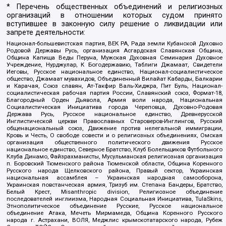
* Перечень общественных объединений и религиозных
организаций в отношении которых судом принято
вступившее в законную силу решение о ликвидации или
запрете деятельности:
Национал-большевистская партия, ВЕК РА, Рада земли Кубанской Духовно
Родовой Державы Русь, организация Асгардская Славянская Община,
Община Капища Веды Перуна, Мужская Духовная Семинария Духовное
Учреждение, Нурджулар, К Богодержавию, Таблиги Джамаат, Свидетели
Иеговы, Русское национальное единство, Национал-социалистическое
общество, Джамаат мувахидов, Объединенный Вилайат Кабарды, Балкарии
и Карачая, Союз славян, Ат-Такфир Валь-Хиджра, Пит Буль, Национал-
социалистическая рабочая партия России, Славянский союз, Формат-18,
Благородный Орден Дьявола, Армия воли народа, Национальная
Социалистическая Инициатива города Череповца, Духовно-Родовая
Держава Русь, Русское национальное единство, Древнерусской
Инглистической церкви Православных Староверов-Инглингов, Русский
общенациональный союз, Движение против нелегальной иммиграции,
Кровь и Честь, О свободе совести и о религиозных объединениях, Омская
организация общественного политического движения Русское
национальное единство, Северное Братство, Клуб Болельщиков Футбольного
Клуба Динамо, Файзрахманисты, Мусульманская религиозная организация
п. Боровский Тюменского района Тюменской области, Община Коренного
Русского народа Щелковского района, Правый сектор, Украинская
национальная ассамблея – Украинская народная самооборона,
Украинская повстанческая армия, Тризуб им. Степана Бандеры, Братство,
Белый Крест, Misanthropic division, Религиозное объединение
последователей инглиизма, Народная Социальная Инициатива, TulaSkins,
Этнополитическое объединение Русские, Русское национальное
объединение Атака, Мечеть Мирмамеда, Община Коренного Русского
народа г. Астрахани, ВОЛЯ, Меджлис крымскотатарского народа, Рубеж