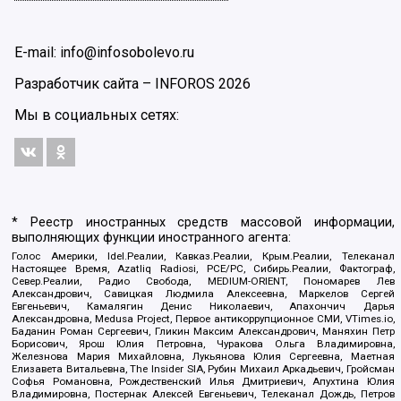
E-mail: info@infosobolevo.ru
Разработчик сайта –
INFOROS
2026
Мы в социальных сетях:
* Реестр иностранных средств массовой информации,
выполняющих функции иностранного агента:
Голос Америки, Idel.Реалии, Кавказ.Реалии, Крым.Реалии, Телеканал
Настоящее Время, Azatliq Radiosi, PCE/PC, Сибирь.Реалии, Фактограф,
Север.Реалии, Радио Свобода, MEDIUM-ORIENT, Пономарев Лев
Александрович, Савицкая Людмила Алексеевна, Маркелов Сергей
Евгеньевич, Камалягин Денис Николаевич, Апахончич Дарья
Александровна, Medusa Project, Первое антикоррупционное СМИ, VTimes.io,
Баданин Роман Сергеевич, Гликин Максим Александрович, Маняхин Петр
Борисович, Ярош Юлия Петровна, Чуракова Ольга Владимировна,
Железнова Мария Михайловна, Лукьянова Юлия Сергеевна, Маетная
Елизавета Витальевна, The Insider SIA, Рубин Михаил Аркадьевич, Гройсман
Софья Романовна, Рождественский Илья Дмитриевич, Апухтина Юлия
Владимировна, Постернак Алексей Евгеньевич, Телеканал Дождь, Петров