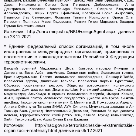
Маркович, Бахмин Вячеслав Иванович, Шабад Анатолий Ефимович, Сухих
Дарья Николаевна, Орлов Олег Петрович, Добровольская Анна
Дмитриевна, Королева Александра Евгеньевна, Смирнов Владимир
Александрович, Вицин Сергей Ефимович, Золотухин Борис Андреевич,
Левинсон Лев Семенович, Локшина Татьяна Иосифовна, Орлов Олег
Петрович, Полякова Мара Федоровна, Резник Генри Маркович, Захаров
Герман Константинович
Источник:
http://unro.minjust.ru/NKOForeignAgent.aspx
данные
на
23.12.2021
* Единый федеральный список организаций, в том числе
иностранных и международных организаций, признанных в
соответствии с законодательством Российской Федерации
террористическими:
Высший военный Маджлисуль Шура, Конгресс народов Ичкерии и
Дагестана, База, Асбат аль-Ансар, Священная война, Исламская группа,
Братья-мусульмане, Партия исламского освобождения, Лашкар-И-Тайба,
Исламская группа, Движение Талибан, Исламская партия Туркестана,
Общество социальных реформ, Общество возрождения исламского
наследия, Дом двух святых, Джунд аш-Шам, Исламский джихад – Джамаат
моджахедов, Аль-Каида в странах исламского Магриба, Имарат Кавказ,
АБТО, Правый сектор, Исламское государство, Джабха аль-Нусра ли-Ахль
аш-Шам, Народное ополчение имени К. Минина и Д. Пожарского, Аджр от
Аллаха Субхану уа Тагьаля SHAM, АУМ Синрике, Муджахеды джамаата Ат-
Тавхида Валь-Джихад, Чистопольский Джамаат, Рохнамо ба суи давлати
исломи, Террористическое сообщество Сеть, Катиба Таухид валь-Джихад,
Хайят Тахрир аш-Шам, Ахлю Сунна Валь Джамаа
Источник:
http://nac.gov.ru/terroristicheskie-i-ekstremistskie-
organizacii-i-materialy.html
данные на
06.12.2021