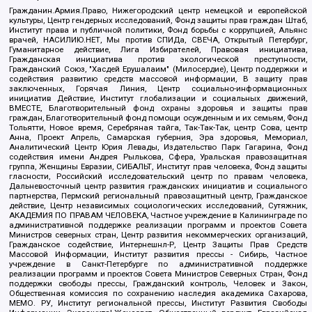
Гражданин.Армия.Право, Нижегородский центр немецкой и европейской
культуры, Центр гендерных исследований, Фонд защиты прав граждан Штаб,
Институт права и публичной политики, Фонд борьбы с коррупцией, Альянс
врачей, НАСИЛИЮ.НЕТ, Мы против СПИДа, СВЕЧА, Открытый Петербург,
Гуманитарное действие, Лига Избирателей, Правовая инициатива,
Гражданская инициатива против экологической преступности,
Гражданский Союз, "Хасдей Ерушалаим" (Милосердие), Центр поддержки и
содействия развитию средств массовой информации, В защиту прав
заключенных, Горячая Линия, Центр социально-информационных
инициатив Действие, Институт глобализации и социальных движений,
ВМЕСТЕ, Благотворительный фонд охраны здоровья и защиты прав
граждан, Благотворительный фонд помощи осужденным и их семьям, Фонд
Тольятти, Новое время, Серебряная тайга, Так-Так-Так, центр Сова, центр
Анна, Проект Апрель, Самарская губерния, Эра здоровья, Мемориал,
Аналитический Центр Юрия Левады, Издательство Парк Гагарина, Фонд
содействия имени Андрея Рылькова, Сфера, Уральская правозащитная
группа, Женщины Евразии, СИБАЛЬТ, Институт прав человека, Фонд защиты
гласности, Российский исследовательский центр по правам человека,
Дальневосточный центр развития гражданских инициатив и социального
партнерства, Пермский региональный правозащитный центр, Гражданское
действие, Центр независимых социологических исследований, Сутяжник,
АКАДЕМИЯ ПО ПРАВАМ ЧЕЛОВЕКА, Частное учреждение в Калининграде по
административной поддержке реализации программ и проектов Совета
Министров северных стран, Центр развития некоммерческих организаций,
Гражданское содействие, Интернешнл-Р, Центр Защиты Прав Средств
Массовой Информации, Институт развития прессы - Сибирь, Частное
учреждение в Санкт-Петербурге по административной поддержке
реализации программ и проектов Совета Министров Северных Стран, Фонд
поддержки свободы прессы, Гражданский контроль, Человек и Закон,
Общественная комиссия по сохранению наследия академика Сахарова,
МЕМО. РУ, Институт региональной прессы, Институт Развития Свободы