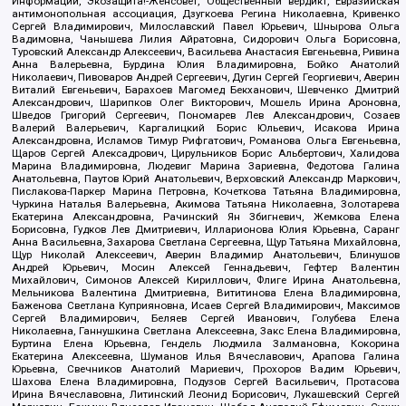
Информации, Экозащита!-Женсовет, Общественный вердикт, Евразийская
антимонопольная ассоциация, Дзугкоева Регина Николаевна, Кривенко
Сергей Владимирович, Милославский Павел Юрьевич, Шнырова Ольга
Вадимовна, Чанышева Лилия Айратовна, Сидорович Ольга Борисовна,
Туровский Александр Алексеевич, Васильева Анастасия Евгеньевна, Ривина
Анна Валерьевна, Бурдина Юлия Владимировна, Бойко Анатолий
Николаевич, Пивоваров Андрей Сергеевич, Дугин Сергей Георгиевич, Аверин
Виталий Евгеньевич, Барахоев Магомед Бекханович, Шевченко Дмитрий
Александрович, Шарипков Олег Викторович, Мошель Ирина Ароновна,
Шведов Григорий Сергеевич, Пономарев Лев Александрович, Созаев
Валерий Валерьевич, Каргалицкий Борис Юльевич, Исакова Ирина
Александровна, Исламов Тимур Рифгатович, Романова Ольга Евгеньевна,
Щаров Сергей Алексадрович, Цирульников Борис Альбертович, Халидова
Марина Владимировна, Людевиг Марина Зариевна, Федотова Галина
Анатольевна, Паутов Юрий Анатольевич, Верховский Александр Маркович,
Пислакова-Паркер Марина Петровна, Кочеткова Татьяна Владимировна,
Чуркина Наталья Валерьевна, Акимова Татьяна Николаевна, Золотарева
Екатерина Александровна, Рачинский Ян Збигневич, Жемкова Елена
Борисовна, Гудков Лев Дмитриевич, Илларионова Юлия Юрьевна, Саранг
Анна Васильевна, Захарова Светлана Сергеевна, Щур Татьяна Михайловна,
Щур Николай Алексеевич, Аверин Владимир Анатольевич, Блинушов
Андрей Юрьевич, Мосин Алексей Геннадьевич, Гефтер Валентин
Михайлович, Симонов Алексей Кириллович, Флиге Ирина Анатольевна,
Мельникова Валентина Дмитриевна, Вититинова Елена Владимировна,
Баженова Светлана Куприяновна, Исаев Сергей Владимирович, Максимов
Сергей Владимирович, Беляев Сергей Иванович, Голубева Елена
Николаевна, Ганнушкина Светлана Алексеевна, Закс Елена Владимировна,
Буртина Елена Юрьевна, Гендель Людмила Залмановна, Кокорина
Екатерина Алексеевна, Шуманов Илья Вячеславович, Арапова Галина
Юрьевна, Свечников Анатолий Мариевич, Прохоров Вадим Юрьевич,
Шахова Елена Владимировна, Подузов Сергей Васильевич, Протасова
Ирина Вячеславовна, Литинский Леонид Борисович, Лукашевский Сергей