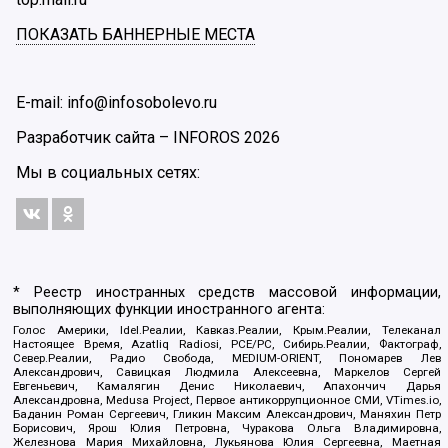
ПОКАЗАТЬ БАННЕРНЫЕ МЕСТА
E-mail: info@infosobolevo.ru
Разработчик сайта –
INFOROS
2026
Мы в социальных сетях:
* Реестр иностранных средств массовой информации,
выполняющих функции иностранного агента:
Голос Америки, Idel.Реалии, Кавказ.Реалии, Крым.Реалии, Телеканал
Настоящее Время, Azatliq Radiosi, PCE/PC, Сибирь.Реалии, Фактограф,
Север.Реалии, Радио Свобода, MEDIUM-ORIENT, Пономарев Лев
Александрович, Савицкая Людмила Алексеевна, Маркелов Сергей
Евгеньевич, Камалягин Денис Николаевич, Апахончич Дарья
Александровна, Medusa Project, Первое антикоррупционное СМИ, VTimes.io,
Баданин Роман Сергеевич, Гликин Максим Александрович, Маняхин Петр
Борисович, Ярош Юлия Петровна, Чуракова Ольга Владимировна,
Железнова Мария Михайловна, Лукьянова Юлия Сергеевна, Маетная