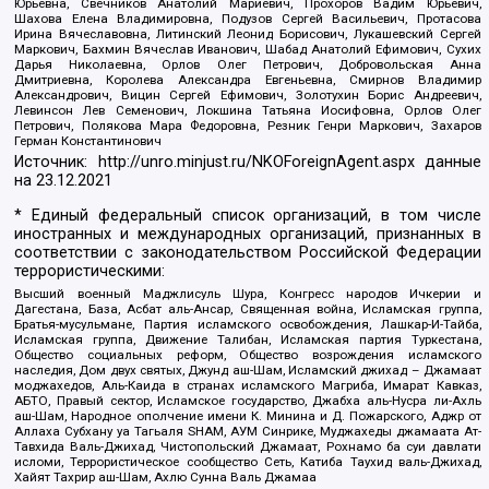
Юрьевна, Свечников Анатолий Мариевич, Прохоров Вадим Юрьевич,
Шахова Елена Владимировна, Подузов Сергей Васильевич, Протасова
Ирина Вячеславовна, Литинский Леонид Борисович, Лукашевский Сергей
Маркович, Бахмин Вячеслав Иванович, Шабад Анатолий Ефимович, Сухих
Дарья Николаевна, Орлов Олег Петрович, Добровольская Анна
Дмитриевна, Королева Александра Евгеньевна, Смирнов Владимир
Александрович, Вицин Сергей Ефимович, Золотухин Борис Андреевич,
Левинсон Лев Семенович, Локшина Татьяна Иосифовна, Орлов Олег
Петрович, Полякова Мара Федоровна, Резник Генри Маркович, Захаров
Герман Константинович
Источник:
http://unro.minjust.ru/NKOForeignAgent.aspx
данные
на
23.12.2021
* Единый федеральный список организаций, в том числе
иностранных и международных организаций, признанных в
соответствии с законодательством Российской Федерации
террористическими:
Высший военный Маджлисуль Шура, Конгресс народов Ичкерии и
Дагестана, База, Асбат аль-Ансар, Священная война, Исламская группа,
Братья-мусульмане, Партия исламского освобождения, Лашкар-И-Тайба,
Исламская группа, Движение Талибан, Исламская партия Туркестана,
Общество социальных реформ, Общество возрождения исламского
наследия, Дом двух святых, Джунд аш-Шам, Исламский джихад – Джамаат
моджахедов, Аль-Каида в странах исламского Магриба, Имарат Кавказ,
АБТО, Правый сектор, Исламское государство, Джабха аль-Нусра ли-Ахль
аш-Шам, Народное ополчение имени К. Минина и Д. Пожарского, Аджр от
Аллаха Субхану уа Тагьаля SHAM, АУМ Синрике, Муджахеды джамаата Ат-
Тавхида Валь-Джихад, Чистопольский Джамаат, Рохнамо ба суи давлати
исломи, Террористическое сообщество Сеть, Катиба Таухид валь-Джихад,
Хайят Тахрир аш-Шам, Ахлю Сунна Валь Джамаа