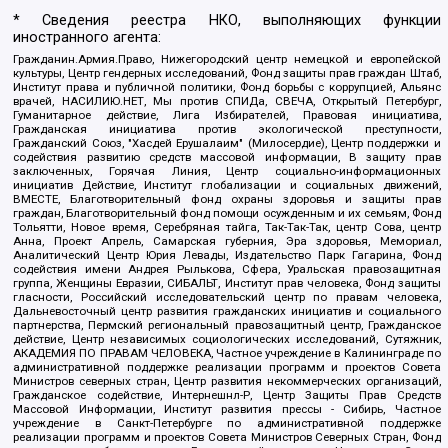
* Сведения реестра НКО, выполняющих функции
иностранного агента:
Гражданин.Армия.Право, Нижегородский центр немецкой и европейской
культуры, Центр гендерных исследований, Фонд защиты прав граждан Штаб,
Институт права и публичной политики, Фонд борьбы с коррупцией, Альянс
врачей, НАСИЛИЮ.НЕТ, Мы против СПИДа, СВЕЧА, Открытый Петербург,
Гуманитарное действие, Лига Избирателей, Правовая инициатива,
Гражданская инициатива против экологической преступности,
Гражданский Союз, "Хасдей Ерушалаим" (Милосердие), Центр поддержки и
содействия развитию средств массовой информации, В защиту прав
заключенных, Горячая Линия, Центр социально-информационных
инициатив Действие, Институт глобализации и социальных движений,
ВМЕСТЕ, Благотворительный фонд охраны здоровья и защиты прав
граждан, Благотворительный фонд помощи осужденным и их семьям, Фонд
Тольятти, Новое время, Серебряная тайга, Так-Так-Так, центр Сова, центр
Анна, Проект Апрель, Самарская губерния, Эра здоровья, Мемориал,
Аналитический Центр Юрия Левады, Издательство Парк Гагарина, Фонд
содействия имени Андрея Рылькова, Сфера, Уральская правозащитная
группа, Женщины Евразии, СИБАЛЬТ, Институт прав человека, Фонд защиты
гласности, Российский исследовательский центр по правам человека,
Дальневосточный центр развития гражданских инициатив и социального
партнерства, Пермский региональный правозащитный центр, Гражданское
действие, Центр независимых социологических исследований, Сутяжник,
АКАДЕМИЯ ПО ПРАВАМ ЧЕЛОВЕКА, Частное учреждение в Калининграде по
административной поддержке реализации программ и проектов Совета
Министров северных стран, Центр развития некоммерческих организаций,
Гражданское содействие, Интернешнл-Р, Центр Защиты Прав Средств
Массовой Информации, Институт развития прессы - Сибирь, Частное
учреждение в Санкт-Петербурге по административной поддержке
реализации программ и проектов Совета Министров Северных Стран, Фонд