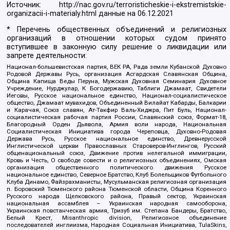
Источник:
http://nac.gov.ru/terroristicheskie-i-ekstremistskie-
organizacii-i-materialy.html
данные на
06.12.2021
* Перечень общественных объединений и религиозных
организаций в отношении которых судом принято
вступившее в законную силу решение о ликвидации или
запрете деятельности:
Национал-большевистская партия, ВЕК РА, Рада земли Кубанской Духовно
Родовой Державы Русь, организация Асгардская Славянская Община,
Община Капища Веды Перуна, Мужская Духовная Семинария Духовное
Учреждение, Нурджулар, К Богодержавию, Таблиги Джамаат, Свидетели
Иеговы, Русское национальное единство, Национал-социалистическое
общество, Джамаат мувахидов, Объединенный Вилайат Кабарды, Балкарии
и Карачая, Союз славян, Ат-Такфир Валь-Хиджра, Пит Буль, Национал-
социалистическая рабочая партия России, Славянский союз, Формат-18,
Благородный Орден Дьявола, Армия воли народа, Национальная
Социалистическая Инициатива города Череповца, Духовно-Родовая
Держава Русь, Русское национальное единство, Древнерусской
Инглистической церкви Православных Староверов-Инглингов, Русский
общенациональный союз, Движение против нелегальной иммиграции,
Кровь и Честь, О свободе совести и о религиозных объединениях, Омская
организация общественного политического движения Русское
национальное единство, Северное Братство, Клуб Болельщиков Футбольного
Клуба Динамо, Файзрахманисты, Мусульманская религиозная организация
п. Боровский Тюменского района Тюменской области, Община Коренного
Русского народа Щелковского района, Правый сектор, Украинская
национальная ассамблея – Украинская народная самооборона,
Украинская повстанческая армия, Тризуб им. Степана Бандеры, Братство,
Белый Крест, Misanthropic division, Религиозное объединение
последователей инглиизма, Народная Социальная Инициатива, TulaSkins,