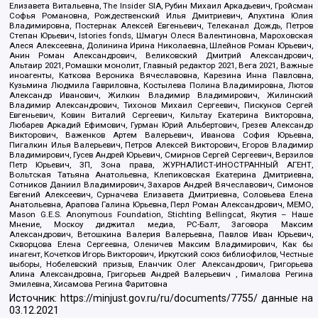
Елизавета Витальевна, The Insider SIA, Рубин Михаил Аркадьевич, Гройсман
Софья Романовна, Рождественский Илья Дмитриевич, Апухтина Юлия
Владимировна, Постернак Алексей Евгеньевич, Телеканал Дождь, Петров
Степан Юрьевич, Istories fonds, Шмагун Олеся Валентиновна, Мароховская
Алеся Алексеевна, Долинина Ирина Николаевна, Шлейнов Роман Юрьевич,
Анин Роман Александрович, Великовский Дмитрий Александрович,
Альтаир 2021, Ромашки монолит, Главный редактор 2021, Вега 2021, Важные
иноагенты, Каткова Вероника Вячеславовна, Карезина Инна Павловна,
Кузьмина Людмила Гавриловна, Костылева Полина Владимировна, Лютов
Александр Иванович, Жилкин Владимир Владимирович, Жилинский
Владимир Александрович, Тихонов Михаил Сергеевич, Пискунов Сергей
Евгеньевич, Ковин Виталий Сергеевич, Кильтау Екатерина Викторовна,
Любарев Аркадий Ефимович, Гурман Юрий Альбертович, Грезев Александр
Викторович, Важенков Артем Валерьевич, Иванова София Юрьевна,
Пигалкин Илья Валерьевич, Петров Алексей Викторович, Егоров Владимир
Владимирович, Гусев Андрей Юрьевич, Смирнов Сергей Сергеевич, Верзилов
Петр Юрьевич, ЗП, Зона права, ЖУРНАЛИСТ-ИНОСТРАННЫЙ АГЕНТ,
Вольтская Татьяна Анатольевна, Клепиковская Екатерина Дмитриевна,
Сотников Даниил Владимирович, Захаров Андрей Вячеславович, Симонов
Евгений Алексеевич, Сурначева Елизавета Дмитриевна, Соловьева Елена
Анатольевна, Арапова Галина Юрьевна, Перл Роман Александрович, МЕМО,
Mason G.E.S. Anonymous Foundation, Stichting Bellingcat, Якутия – Наше
Мнение, Москоу диджитал медиа, РС-Балт, Заговора Максим
Александрович, Ветошкина Валерия Валерьевна, Павлов Иван Юрьевич,
Скворцова Елена Сергеевна, Оленичев Максим Владимирович, Как бы
инагент, Кочетков Игорь Викторович, Иркутский союз библиофилов, Честные
выборы, Нобелевский призыв, Еланчик Олег Александрович, Григорьева
Алина Александровна, Григорьев Андрей Валерьевич , Гималова Регина
Эмилевна, Хисамова Регина Фаритовна
Источник:
https://minjust.gov.ru/ru/documents/7755/
данные на
03.12.2021