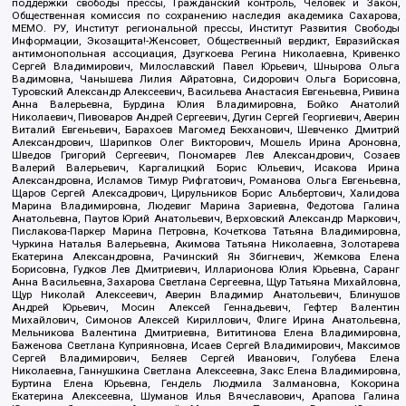
поддержки свободы прессы, Гражданский контроль, Человек и Закон,
Общественная комиссия по сохранению наследия академика Сахарова,
МЕМО. РУ, Институт региональной прессы, Институт Развития Свободы
Информации, Экозащита!-Женсовет, Общественный вердикт, Евразийская
антимонопольная ассоциация, Дзугкоева Регина Николаевна, Кривенко
Сергей Владимирович, Милославский Павел Юрьевич, Шнырова Ольга
Вадимовна, Чанышева Лилия Айратовна, Сидорович Ольга Борисовна,
Туровский Александр Алексеевич, Васильева Анастасия Евгеньевна, Ривина
Анна Валерьевна, Бурдина Юлия Владимировна, Бойко Анатолий
Николаевич, Пивоваров Андрей Сергеевич, Дугин Сергей Георгиевич, Аверин
Виталий Евгеньевич, Барахоев Магомед Бекханович, Шевченко Дмитрий
Александрович, Шарипков Олег Викторович, Мошель Ирина Ароновна,
Шведов Григорий Сергеевич, Пономарев Лев Александрович, Созаев
Валерий Валерьевич, Каргалицкий Борис Юльевич, Исакова Ирина
Александровна, Исламов Тимур Рифгатович, Романова Ольга Евгеньевна,
Щаров Сергей Алексадрович, Цирульников Борис Альбертович, Халидова
Марина Владимировна, Людевиг Марина Зариевна, Федотова Галина
Анатольевна, Паутов Юрий Анатольевич, Верховский Александр Маркович,
Пислакова-Паркер Марина Петровна, Кочеткова Татьяна Владимировна,
Чуркина Наталья Валерьевна, Акимова Татьяна Николаевна, Золотарева
Екатерина Александровна, Рачинский Ян Збигневич, Жемкова Елена
Борисовна, Гудков Лев Дмитриевич, Илларионова Юлия Юрьевна, Саранг
Анна Васильевна, Захарова Светлана Сергеевна, Щур Татьяна Михайловна,
Щур Николай Алексеевич, Аверин Владимир Анатольевич, Блинушов
Андрей Юрьевич, Мосин Алексей Геннадьевич, Гефтер Валентин
Михайлович, Симонов Алексей Кириллович, Флиге Ирина Анатольевна,
Мельникова Валентина Дмитриевна, Вититинова Елена Владимировна,
Баженова Светлана Куприяновна, Исаев Сергей Владимирович, Максимов
Сергей Владимирович, Беляев Сергей Иванович, Голубева Елена
Николаевна, Ганнушкина Светлана Алексеевна, Закс Елена Владимировна,
Буртина Елена Юрьевна, Гендель Людмила Залмановна, Кокорина
Екатерина Алексеевна, Шуманов Илья Вячеславович, Арапова Галина