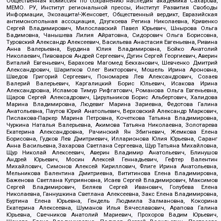
Общественная комиссия по сохранению наследия академика Сахарова,
МЕМО. РУ, Институт региональной прессы, Институт Развития Свободы
Информации, Экозащита!-Женсовет, Общественный вердикт, Евразийская
антимонопольная ассоциация, Дзугкоева Регина Николаевна, Кривенко
Сергей Владимирович, Милославский Павел Юрьевич, Шнырова Ольга
Вадимовна, Чанышева Лилия Айратовна, Сидорович Ольга Борисовна,
Туровский Александр Алексеевич, Васильева Анастасия Евгеньевна, Ривина
Анна Валерьевна, Бурдина Юлия Владимировна, Бойко Анатолий
Николаевич, Пивоваров Андрей Сергеевич, Дугин Сергей Георгиевич, Аверин
Виталий Евгеньевич, Барахоев Магомед Бекханович, Шевченко Дмитрий
Александрович, Шарипков Олег Викторович, Мошель Ирина Ароновна,
Шведов Григорий Сергеевич, Пономарев Лев Александрович, Созаев
Валерий Валерьевич, Каргалицкий Борис Юльевич, Исакова Ирина
Александровна, Исламов Тимур Рифгатович, Романова Ольга Евгеньевна,
Щаров Сергей Алексадрович, Цирульников Борис Альбертович, Халидова
Марина Владимировна, Людевиг Марина Зариевна, Федотова Галина
Анатольевна, Паутов Юрий Анатольевич, Верховский Александр Маркович,
Пислакова-Паркер Марина Петровна, Кочеткова Татьяна Владимировна,
Чуркина Наталья Валерьевна, Акимова Татьяна Николаевна, Золотарева
Екатерина Александровна, Рачинский Ян Збигневич, Жемкова Елена
Борисовна, Гудков Лев Дмитриевич, Илларионова Юлия Юрьевна, Саранг
Анна Васильевна, Захарова Светлана Сергеевна, Щур Татьяна Михайловна,
Щур Николай Алексеевич, Аверин Владимир Анатольевич, Блинушов
Андрей Юрьевич, Мосин Алексей Геннадьевич, Гефтер Валентин
Михайлович, Симонов Алексей Кириллович, Флиге Ирина Анатольевна,
Мельникова Валентина Дмитриевна, Вититинова Елена Владимировна,
Баженова Светлана Куприяновна, Исаев Сергей Владимирович, Максимов
Сергей Владимирович, Беляев Сергей Иванович, Голубева Елена
Николаевна, Ганнушкина Светлана Алексеевна, Закс Елена Владимировна,
Буртина Елена Юрьевна, Гендель Людмила Залмановна, Кокорина
Екатерина Алексеевна, Шуманов Илья Вячеславович, Арапова Галина
Юрьевна, Свечников Анатолий Мариевич, Прохоров Вадим Юрьевич,