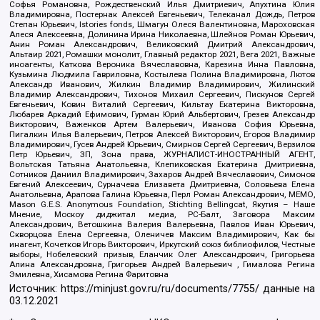
Софья Романовна, Рождественский Илья Дмитриевич, Апухтина Юлия
Владимировна, Постернак Алексей Евгеньевич, Телеканал Дождь, Петров
Степан Юрьевич, Istories fonds, Шмагун Олеся Валентиновна, Мароховская
Алеся Алексеевна, Долинина Ирина Николаевна, Шлейнов Роман Юрьевич,
Анин Роман Александрович, Великовский Дмитрий Александрович,
Альтаир 2021, Ромашки монолит, Главный редактор 2021, Вега 2021, Важные
иноагенты, Каткова Вероника Вячеславовна, Карезина Инна Павловна,
Кузьмина Людмила Гавриловна, Костылева Полина Владимировна, Лютов
Александр Иванович, Жилкин Владимир Владимирович, Жилинский
Владимир Александрович, Тихонов Михаил Сергеевич, Пискунов Сергей
Евгеньевич, Ковин Виталий Сергеевич, Кильтау Екатерина Викторовна,
Любарев Аркадий Ефимович, Гурман Юрий Альбертович, Грезев Александр
Викторович, Важенков Артем Валерьевич, Иванова София Юрьевна,
Пигалкин Илья Валерьевич, Петров Алексей Викторович, Егоров Владимир
Владимирович, Гусев Андрей Юрьевич, Смирнов Сергей Сергеевич, Верзилов
Петр Юрьевич, ЗП, Зона права, ЖУРНАЛИСТ-ИНОСТРАННЫЙ АГЕНТ,
Вольтская Татьяна Анатольевна, Клепиковская Екатерина Дмитриевна,
Сотников Даниил Владимирович, Захаров Андрей Вячеславович, Симонов
Евгений Алексеевич, Сурначева Елизавета Дмитриевна, Соловьева Елена
Анатольевна, Арапова Галина Юрьевна, Перл Роман Александрович, МЕМО,
Mason G.E.S. Anonymous Foundation, Stichting Bellingcat, Якутия – Наше
Мнение, Москоу диджитал медиа, РС-Балт, Заговора Максим
Александрович, Ветошкина Валерия Валерьевна, Павлов Иван Юрьевич,
Скворцова Елена Сергеевна, Оленичев Максим Владимирович, Как бы
инагент, Кочетков Игорь Викторович, Иркутский союз библиофилов, Честные
выборы, Нобелевский призыв, Еланчик Олег Александрович, Григорьева
Алина Александровна, Григорьев Андрей Валерьевич , Гималова Регина
Эмилевна, Хисамова Регина Фаритовна
Источник:
https://minjust.gov.ru/ru/documents/7755/
данные на
03.12.2021