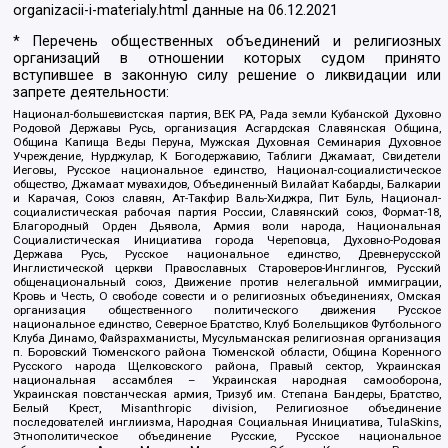
organizacii-i-materialy.html
данные на
06.12.2021
* Перечень общественных объединений и религиозных
организаций в отношении которых судом принято
вступившее в законную силу решение о ликвидации или
запрете деятельности:
Национал-большевистская партия, ВЕК РА, Рада земли Кубанской Духовно
Родовой Державы Русь, организация Асгардская Славянская Община,
Община Капища Веды Перуна, Мужская Духовная Семинария Духовное
Учреждение, Нурджулар, К Богодержавию, Таблиги Джамаат, Свидетели
Иеговы, Русское национальное единство, Национал-социалистическое
общество, Джамаат мувахидов, Объединенный Вилайат Кабарды, Балкарии
и Карачая, Союз славян, Ат-Такфир Валь-Хиджра, Пит Буль, Национал-
социалистическая рабочая партия России, Славянский союз, Формат-18,
Благородный Орден Дьявола, Армия воли народа, Национальная
Социалистическая Инициатива города Череповца, Духовно-Родовая
Держава Русь, Русское национальное единство, Древнерусской
Инглистической церкви Православных Староверов-Инглингов, Русский
общенациональный союз, Движение против нелегальной иммиграции,
Кровь и Честь, О свободе совести и о религиозных объединениях, Омская
организация общественного политического движения Русское
национальное единство, Северное Братство, Клуб Болельщиков Футбольного
Клуба Динамо, Файзрахманисты, Мусульманская религиозная организация
п. Боровский Тюменского района Тюменской области, Община Коренного
Русского народа Щелковского района, Правый сектор, Украинская
национальная ассамблея – Украинская народная самооборона,
Украинская повстанческая армия, Тризуб им. Степана Бандеры, Братство,
Белый Крест, Misanthropic division, Религиозное объединение
последователей инглиизма, Народная Социальная Инициатива, TulaSkins,
Этнополитическое объединение Русские, Русское национальное