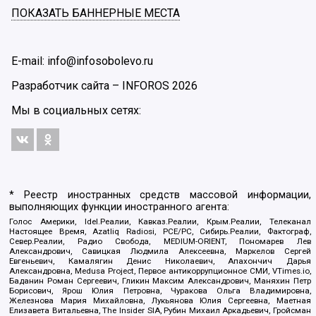
ПОКАЗАТЬ БАННЕРНЫЕ МЕСТА
E-mail: info@infosobolevo.ru
Разработчик сайта –
INFOROS
2026
Мы в социальных сетях:
* Реестр иностранных средств массовой информации,
выполняющих функции иностранного агента:
Голос Америки, Idel.Реалии, Кавказ.Реалии, Крым.Реалии, Телеканал
Настоящее Время, Azatliq Radiosi, PCE/PC, Сибирь.Реалии, Фактограф,
Север.Реалии, Радио Свобода, MEDIUM-ORIENT, Пономарев Лев
Александрович, Савицкая Людмила Алексеевна, Маркелов Сергей
Евгеньевич, Камалягин Денис Николаевич, Апахончич Дарья
Александровна, Medusa Project, Первое антикоррупционное СМИ, VTimes.io,
Баданин Роман Сергеевич, Гликин Максим Александрович, Маняхин Петр
Борисович, Ярош Юлия Петровна, Чуракова Ольга Владимировна,
Железнова Мария Михайловна, Лукьянова Юлия Сергеевна, Маетная
Елизавета Витальевна, The Insider SIA, Рубин Михаил Аркадьевич, Гройсман