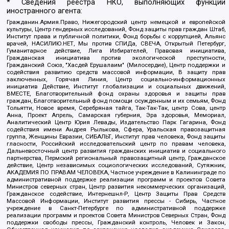
* Сведения реестра НКО, выполняющих функции
иностранного агента:
Гражданин.Армия.Право, Нижегородский центр немецкой и европейской
культуры, Центр гендерных исследований, Фонд защиты прав граждан Штаб,
Институт права и публичной политики, Фонд борьбы с коррупцией, Альянс
врачей, НАСИЛИЮ.НЕТ, Мы против СПИДа, СВЕЧА, Открытый Петербург,
Гуманитарное действие, Лига Избирателей, Правовая инициатива,
Гражданская инициатива против экологической преступности,
Гражданский Союз, "Хасдей Ерушалаим" (Милосердие), Центр поддержки и
содействия развитию средств массовой информации, В защиту прав
заключенных, Горячая Линия, Центр социально-информационных
инициатив Действие, Институт глобализации и социальных движений,
ВМЕСТЕ, Благотворительный фонд охраны здоровья и защиты прав
граждан, Благотворительный фонд помощи осужденным и их семьям, Фонд
Тольятти, Новое время, Серебряная тайга, Так-Так-Так, центр Сова, центр
Анна, Проект Апрель, Самарская губерния, Эра здоровья, Мемориал,
Аналитический Центр Юрия Левады, Издательство Парк Гагарина, Фонд
содействия имени Андрея Рылькова, Сфера, Уральская правозащитная
группа, Женщины Евразии, СИБАЛЬТ, Институт прав человека, Фонд защиты
гласности, Российский исследовательский центр по правам человека,
Дальневосточный центр развития гражданских инициатив и социального
партнерства, Пермский региональный правозащитный центр, Гражданское
действие, Центр независимых социологических исследований, Сутяжник,
АКАДЕМИЯ ПО ПРАВАМ ЧЕЛОВЕКА, Частное учреждение в Калининграде по
административной поддержке реализации программ и проектов Совета
Министров северных стран, Центр развития некоммерческих организаций,
Гражданское содействие, Интернешнл-Р, Центр Защиты Прав Средств
Массовой Информации, Институт развития прессы - Сибирь, Частное
учреждение в Санкт-Петербурге по административной поддержке
реализации программ и проектов Совета Министров Северных Стран, Фонд
поддержки свободы прессы, Гражданский контроль, Человек и Закон,