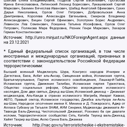
Шахова Елена Владимировна, Подузов Сергей Васильевич, Протасова
Ирина Вячеславовна, Литинский Леонид Борисович, Лукашевский Сергей
Маркович, Бахмин Вячеслав Иванович, Шабад Анатолий Ефимович, Сухих
Дарья Николаевна, Орлов Олег Петрович, Добровольская Анна
Дмитриевна, Королева Александра Евгеньевна, Смирнов Владимир
Александрович, Вицин Сергей Ефимович, Золотухин Борис Андреевич,
Левинсон Лев Семенович, Локшина Татьяна Иосифовна, Орлов Олег
Петрович, Полякова Мара Федоровна, Резник Генри Маркович, Захаров
Герман Константинович
Источник:
http://unro.minjust.ru/NKOForeignAgent.aspx
данные
на
23.12.2021
* Единый федеральный список организаций, в том числе
иностранных и международных организаций, признанных в
соответствии с законодательством Российской Федерации
террористическими:
Высший военный Маджлисуль Шура, Конгресс народов Ичкерии и
Дагестана, База, Асбат аль-Ансар, Священная война, Исламская группа,
Братья-мусульмане, Партия исламского освобождения, Лашкар-И-Тайба,
Исламская группа, Движение Талибан, Исламская партия Туркестана,
Общество социальных реформ, Общество возрождения исламского
наследия, Дом двух святых, Джунд аш-Шам, Исламский джихад – Джамаат
моджахедов, Аль-Каида в странах исламского Магриба, Имарат Кавказ,
АБТО, Правый сектор, Исламское государство, Джабха аль-Нусра ли-Ахль
аш-Шам, Народное ополчение имени К. Минина и Д. Пожарского, Аджр от
Аллаха Субхану уа Тагьаля SHAM, АУМ Синрике, Муджахеды джамаата Ат-
Тавхида Валь-Джихад, Чистопольский Джамаат, Рохнамо ба суи давлати
исломи, Террористическое сообщество Сеть, Катиба Таухид валь-Джихад,
Хайят Тахрир аш-Шам, Ахлю Сунна Валь Джамаа
Источник:
http://nac.gov.ru/terroristicheskie-i-ekstremistskie-