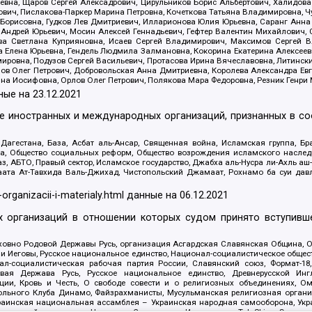
евна, Щаров Сергей Алексадрович, Цирульников Борис Альбертович, Халидо
ович, Пислакова-Паркер Марина Петровна, Кочеткова Татьяна Владимировна, Ч
Борисовна, Гудков Лев Дмитриевич, Илларионова Юлия Юрьевна, Саранг Анна
Андрей Юрьевич, Мосин Алексей Геннадьевич, Гефтер Валентин Михайлович,
а Светлана Куприяновна, Исаев Сергей Владимирович, Максимов Сергей Вл
а Елена Юрьевна, Гендель Людмила Залмановна, Кокорина Екатерина Алексее
ровна, Подузов Сергей Васильевич, Протасова Ирина Вячеславовна, Литинск
ов Олег Петрович, Добровольская Анна Дмитриевна, Королева Александра Ев
яна Иосифовна, Орлов Олег Петрович, Полякова Мара Федоровна, Резник Генри
ные на
23.12.2021
ле иностранных и международных организаций, признанных в с
гестана, База, Асбат аль-Ансар, Священная война, Исламская группа, Бра
ана, Общество социальных реформ, Общество возрождения исламского насле
з, АБТО, Правый сектор, Исламское государство, Джабха аль-Нусра ли-Ахль а
та Ат-Тавхида Валь-Джихад, Чистопольский Джамаат, Рохнамо ба суи давлат
-organizacii-i-materialy.html
данные на
06.12.2021
 организаций в отношении которых судом принято вступивше
Духовно Родовой Державы Русь, организация Асгардская Славянская Община,
ли Иеговы, Русское национальное единство, Национал-социалистическое обще
нал-социалистическая рабочая партия России, Славянский союз, Формат-
вая Держава Русь, Русское национальное единство, Древнерусской Ингл
ии, Кровь и Честь, О свободе совести и о религиозных объединениях, Ом
тбольного Клуба Динамо, Файзрахманисты, Мусульманская религиозная орган
раинская национальная ассамблея – Украинская народная самооборона, Укра