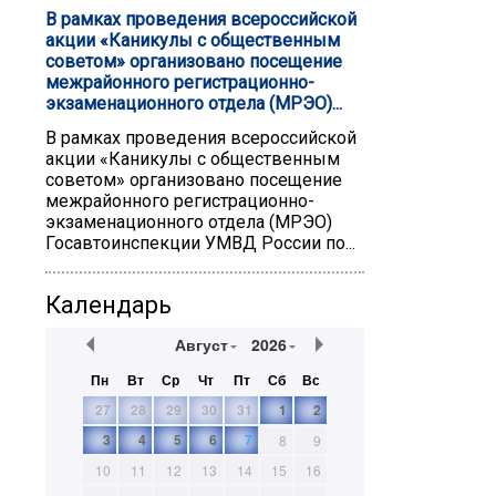
В рамках проведения всероссийской
акции «Каникулы с общественным
советом» организовано посещение
межрайонного регистрационно-
экзаменационного отдела (МРЭО)...
В рамках проведения всероссийской
акции «Каникулы с общественным
советом» организовано посещение
межрайонного регистрационно-
экзаменационного отдела (МРЭО)
Госавтоинспекции УМВД России по...
Календарь
Август
2026
Пн
Вт
Ср
Чт
Пт
Сб
Вс
27
28
29
30
31
1
2
3
4
5
6
7
8
9
10
11
12
13
14
15
16