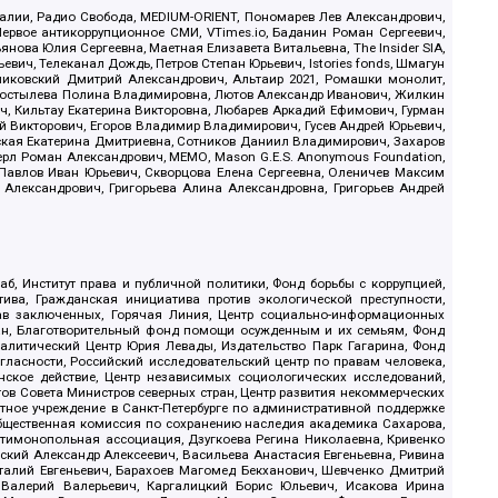
.Реалии, Радио Свобода, MEDIUM-ORIENT, Пономарев Лев Александрович,
ервое антикоррупционное СМИ, VTimes.io, Баданин Роман Сергеевич,
ова Юлия Сергеевна, Маетная Елизавета Витальевна, The Insider SIA,
ич, Телеканал Дождь, Петров Степан Юрьевич, Istories fonds, Шмагун
иковский Дмитрий Александрович, Альтаир 2021, Ромашки монолит,
, Костылева Полина Владимировна, Лютов Александр Иванович, Жилкин
, Кильтау Екатерина Викторовна, Любарев Аркадий Ефимович, Гурман
й Викторович, Егоров Владимир Владимирович, Гусев Андрей Юрьевич,
ская Екатерина Дмитриевна, Сотников Даниил Владимирович, Захаров
ерл Роман Александрович, МЕМО, Mason G.E.S. Anonymous Foundation,
, Павлов Иван Юрьевич, Скворцова Елена Сергеевна, Оленичев Максим
 Александрович, Григорьева Алина Александровна, Григорьев Андрей
б, Институт права и публичной политики, Фонд борьбы с коррупцией,
ива, Гражданская инициатива против экологической преступности,
рав заключенных, Горячая Линия, Центр социально-информационных
дан, Благотворительный фонд помощи осужденным и их семьям, Фонд
 Аналитический Центр Юрия Левады, Издательство Парк Гагарина, Фонд
гласности, Российский исследовательский центр по правам человека,
ское действие, Центр независимых социологических исследований,
в Совета Министров северных стран, Центр развития некоммерческих
стное учреждение в Санкт-Петербурге по административной поддержке
Общественная комиссия по сохранению наследия академика Сахарова,
нтимонопольная ассоциация, Дзугкоева Регина Николаевна, Кривенко
кий Александр Алексеевич, Васильева Анастасия Евгеньевна, Ривина
италий Евгеньевич, Барахоев Магомед Бекханович, Шевченко Дмитрий
 Валерий Валерьевич, Каргалицкий Борис Юльевич, Исакова Ирина