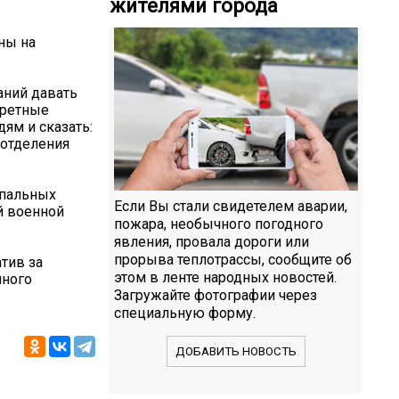
жителями города
ны на
аний давать
кретные
дям и сказать:
 отделения
ипальных
Если Вы стали свидетелем аварии,
й военной
пожара, необычного погодного
явления, провала дороги или
прорыва теплотрассы, сообщите об
тив за
этом в ленте народных новостей.
много
Загружайте фотографии через
специальную форму.
ДОБАВИТЬ НОВОСТЬ