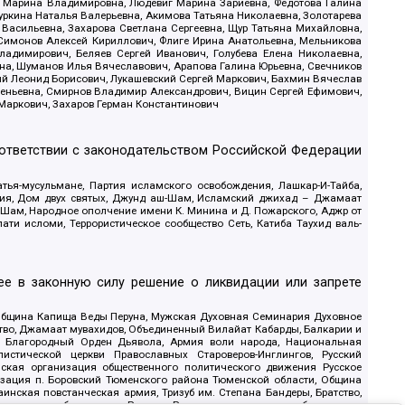
ва Марина Владимировна, Людевиг Марина Зариевна, Федотова Галина
уркина Наталья Валерьевна, Акимова Татьяна Николаевна, Золотарева
 Васильевна, Захарова Светлана Сергеевна, Щур Татьяна Михайловна,
 Симонов Алексей Кириллович, Флиге Ирина Анатольевна, Мельникова
адимирович, Беляев Сергей Иванович, Голубева Елена Николаевна,
вна, Шуманов Илья Вячеславович, Арапова Галина Юрьевна, Свечников
ий Леонид Борисович, Лукашевский Сергей Маркович, Бахмин Вячеслав
геньевна, Смирнов Владимир Александрович, Вицин Сергей Ефимович,
 Маркович, Захаров Герман Константинович
оответствии с законодательством Российской Федерации
тья-мусульмане, Партия исламского освобождения, Лашкар-И-Тайба,
дия, Дом двух святых, Джунд аш-Шам, Исламский джихад – Джамаат
ш-Шам, Народное ополчение имени К. Минина и Д. Пожарского, Аджр от
и исломи, Террористическое сообщество Сеть, Катиба Таухид валь-
е в законную силу решение о ликвидации или запрете
 Община Капища Веды Перуна, Мужская Духовная Семинария Духовное
ство, Джамаат мувахидов, Объединенный Вилайат Кабарды, Балкарии и
18, Благородный Орден Дьявола, Армия воли народа, Национальная
истической церкви Православных Староверов-Инглингов, Русский
ская организация общественного политического движения Русское
изация п. Боровский Тюменского района Тюменской области, Община
инская повстанческая армия, Тризуб им. Степана Бандеры, Братство,