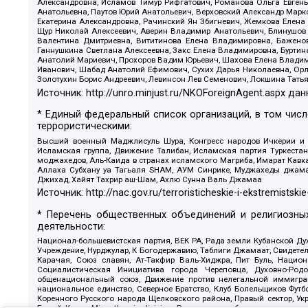
Александровна, Исламов Тимур Рифгатович, Романова Ольга Евгень
Анатольевна, Паутов Юрий Анатольевич, Верховский Александр Марк
Екатерина Александровна, Рачинский Ян Збигневич, Жемкова Елена 
Щур Николай Алексеевич, Аверин Владимир Анатольевич, Блинушов 
Валентина Дмитриевна, Вититинова Елена Владимировна, Баженов
Ганнушкина Светлана Алексеевна, Закс Елена Владимировна, Буртин
Анатолий Мариевич, Прохоров Вадим Юрьевич, Шахова Елена Владими
Иванович, Шабад Анатолий Ефимович, Сухих Дарья Николаевна, Орл
Золотухин Борис Андреевич, Левинсон Лев Семенович, Локшина Тать
Источник:
http://unro.minjust.ru/NKOForeignAgent.aspx
дан
* Единый федеральный список организаций, в том чис
террористическими:
Высший военный Маджлисуль Шура, Конгресс народов Ичкерии и Да
Исламская группа, Движение Талибан, Исламская партия Туркест
моджахедов, Аль-Каида в странах исламского Магриба, Имарат Кавка
Аллаха Субхану уа Тагьаля SHAM, АУМ Синрике, Муджахеды джамаа
Джихад, Хайят Тахрир аш-Шам, Ахлю Сунна Валь Джамаа
Источник:
http://nac.gov.ru/terroristicheskie-i-ekstremistskie
* Перечень общественных объединений и религиозных
деятельности:
Национал-большевистская партия, ВЕК РА, Рада земли Кубанской 
Учреждение, Нурджулар, К Богодержавию, Таблиги Джамаат, Свидете
Карачая, Союз славян, Ат-Такфир Валь-Хиджра, Пит Буль, Нацио
Социалистическая Инициатива города Череповца, Духовно-Родо
общенациональный союз, Движение против нелегальной иммиграц
национальное единство, Северное Братство, Клуб Болельщиков Фу
Коренного Русского народа Щелковского района, Правый сектор, Ук