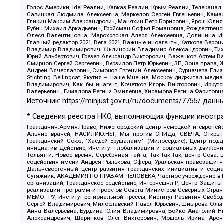
Голос Америки, Idel.Реалии, Кавказ.Реалии, Крым.Реалии, Телеканал
Савицкая Людмила Алексеевна, Маркелов Сергей Евгеньевич, Камал
Гликин Максим Александрович, Маняхин Петр Борисович, Ярош Юлия П
Рубин Михаил Аркадьевич, Гройсман Софья Романовна, Рождественски
Олеся Валентиновна, Мароховская Алеся Алексеевна, Долинина И
Главный редактор 2021, Вега 2021, Важные иноагенты, Каткова Вер
Владимир Владимирович, Жилинский Владимир Александрович, Тихон
Юрий Альбертович, Грезев Александр Викторович, Важенков Артем В
Смирнов Сергей Сергеевич, Верзилов Петр Юрьевич, ЗП, Зона прав
Андрей Вячеславович, Симонов Евгений Алексеевич, Сурначева Елиз
Stichting Bellingcat, Якутия – Наше Мнение, Москоу диджитал мед
Владимирович, Как бы инагент, Кочетков Игорь Викторович, Иркут
Валерьевич , Гималова Регина Эмилевна, Хисамова Регина Фаритовн
Источник:
https://minjust.gov.ru/ru/documents/7755/
данны
* Сведения реестра НКО, выполняющих функции иностра
Гражданин.Армия.Право, Нижегородский центр немецкой и европейск
Альянс врачей, НАСИЛИЮ.НЕТ, Мы против СПИДа, СВЕЧА, Открытый
Гражданский Союз, "Хасдей Ерушалаим" (Милосердие), Центр под
инициатив Действие, Институт глобализации и социальных движен
Тольятти, Новое время, Серебряная тайга, Так-Так-Так, центр Сова
содействия имени Андрея Рылькова, Сфера, Уральская правозащитна
Дальневосточный центр развития гражданских инициатив и социа
Сутяжник, АКАДЕМИЯ ПО ПРАВАМ ЧЕЛОВЕКА, Частное учреждение в Ка
организаций, Гражданское содействие, Интернешнл-Р, Центр Защиты
реализации программ и проектов Совета Министров Северных Стран
МЕМО. РУ, Институт региональной прессы, Институт Развития Своб
Сергей Владимирович, Милославский Павел Юрьевич, Шнырова Ольга
Анна Валерьевна, Бурдина Юлия Владимировна, Бойко Анатолий Ник
Александрович, Шарипков Олег Викторович, Мошель Ирина Ароно