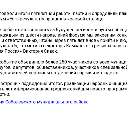
подвели итоги пятилетней работы партии и определили пла
ум «Есть результат!» прошёл в краевой столице.
 себя ответственность за будущее региона, и пустых обещ
а каждым из шести направлений форума мы закрепим кон
 и ответственных, чтобы через пять лет вновь прийти к лю
зультат!», - отметила секретарь Камчатского регионального
ая Россия» Виктория Сивак.
обытие объединило более 250 участников со всех муниц
ругов: депутатов, общественников, участников специально
едставителей первичных отделений партии и молодежь.
 встречи - подведение итогов реализации народных инициа
ть лет и формирование предложений для нового програм
ртии.
ия Соболевского муниципального района