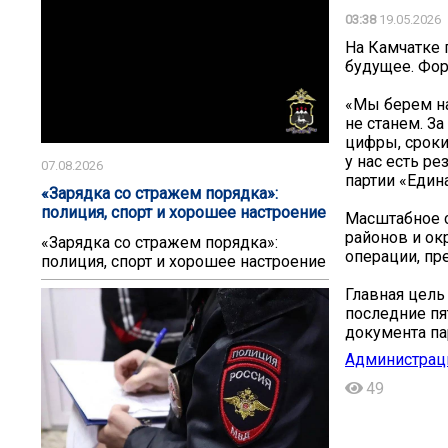
03:38
19.05.2026
На Камчатке 
будущее. Фор
«Мы берем на
не станем. З
цифры, сроки
у нас есть ре
07.08.2026
партии «Един
«Зарядка со стражем порядка»:
полиция, спорт и хорошее настроение
Масштабное с
районов и ок
«Зарядка со стражем порядка»:
операции, пр
полиция, спорт и хорошее настроение
Главная цель
последние пя
документа па
Администрац
49