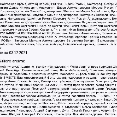
 Настоящее Время, Azatliq Radiosi, PCE/PC, Сибирь.Реалии, Фактограф, Север
ягин Денис Николаевич, Апахончич Дарья Александровна, Medusa Project, П
етровна, Чуракова Ольга Владимировна, Железнова Мария Михайловна, Лукьян
й Илья Дмитриевич, Апухтина Юлия Владимировна, Постернак Алексей Евгеньев
рина Николаевна, Шлейнов Роман Юрьевич, Анин Роман Александрович, Вел
оника Вячеславовна, Карезина Инна Павловна, Кузьмина Людмила Гавриловна
ов Михаил Сергеевич, Пискунов Сергей Евгеньевич, Ковин Виталий Сергеевич
алерьевич, Иванова София Юрьевна, Пигалкин Илья Валерьевич, Петров Алексе
а, ЖУРНАЛИСТ-ИНОСТРАННЫЙ АГЕНТ, Вольтская Татьяна Анатольевна, Клепиков
авета Дмитриевна, Соловьева Елена Анатольевна, Арапова Галина Юрьевна, П
иа, РС-Балт, Заговора Максим Александрович, Ветошкина Валерия Валерьевна
ский союз библиофилов, Честные выборы, Нобелевский призыв, Еланчик Олег
а
е на
03.12.2021
нного агента:
ой культуры, Центр гендерных исследований, Фонд защиты прав граждан Шта
 Петербург, Гуманитарное действие, Лига Избирателей, Правовая инициат
держки и содействия развитию средств массовой информации, В защиту п
ий, ВМЕСТЕ, Благотворительный фонд охраны здоровья и защиты прав граж
, центр Анна, Проект Апрель, Самарская губерния, Эра здоровья, Мемориал,
я группа, Женщины Евразии, СИБАЛЬТ, Институт прав человека, Фонд защиты 
льного партнерства, Пермский региональный правозащитный центр, Граждан
лининграде по административной поддержке реализации программ и проекто
 Прав Средств Массовой Информации, Институт развития прессы - Сибирь, Ча
, Фонд поддержки свободы прессы, Гражданский контроль, Человек и Закон, 
оды Информации, Экозащита!-Женсовет, Общественный вердикт, Евразийская а
 Вадимовна, Чанышева Лилия Айратовна, Сидорович Ольга Борисовна, Туровс
олаевич, Пивоваров Андрей Сергеевич, Дугин Сергей Георгиевич, Аверин В
вна, Шведов Григорий Сергеевич, Пономарев Лев Александрович, Созаев