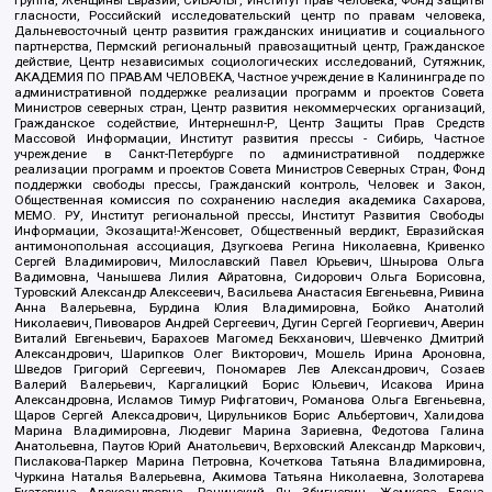
гласности, Российский исследовательский центр по правам человека,
Дальневосточный центр развития гражданских инициатив и социального
партнерства, Пермский региональный правозащитный центр, Гражданское
действие, Центр независимых социологических исследований, Сутяжник,
АКАДЕМИЯ ПО ПРАВАМ ЧЕЛОВЕКА, Частное учреждение в Калининграде по
административной поддержке реализации программ и проектов Совета
Министров северных стран, Центр развития некоммерческих организаций,
Гражданское содействие, Интернешнл-Р, Центр Защиты Прав Средств
Массовой Информации, Институт развития прессы - Сибирь, Частное
учреждение в Санкт-Петербурге по административной поддержке
реализации программ и проектов Совета Министров Северных Стран, Фонд
поддержки свободы прессы, Гражданский контроль, Человек и Закон,
Общественная комиссия по сохранению наследия академика Сахарова,
МЕМО. РУ, Институт региональной прессы, Институт Развития Свободы
Информации, Экозащита!-Женсовет, Общественный вердикт, Евразийская
антимонопольная ассоциация, Дзугкоева Регина Николаевна, Кривенко
Сергей Владимирович, Милославский Павел Юрьевич, Шнырова Ольга
Вадимовна, Чанышева Лилия Айратовна, Сидорович Ольга Борисовна,
Туровский Александр Алексеевич, Васильева Анастасия Евгеньевна, Ривина
Анна Валерьевна, Бурдина Юлия Владимировна, Бойко Анатолий
Николаевич, Пивоваров Андрей Сергеевич, Дугин Сергей Георгиевич, Аверин
Виталий Евгеньевич, Барахоев Магомед Бекханович, Шевченко Дмитрий
Александрович, Шарипков Олег Викторович, Мошель Ирина Ароновна,
Шведов Григорий Сергеевич, Пономарев Лев Александрович, Созаев
Валерий Валерьевич, Каргалицкий Борис Юльевич, Исакова Ирина
Александровна, Исламов Тимур Рифгатович, Романова Ольга Евгеньевна,
Щаров Сергей Алексадрович, Цирульников Борис Альбертович, Халидова
Марина Владимировна, Людевиг Марина Зариевна, Федотова Галина
Анатольевна, Паутов Юрий Анатольевич, Верховский Александр Маркович,
Пислакова-Паркер Марина Петровна, Кочеткова Татьяна Владимировна,
Чуркина Наталья Валерьевна, Акимова Татьяна Николаевна, Золотарева
Екатерина Александровна, Рачинский Ян Збигневич, Жемкова Елена