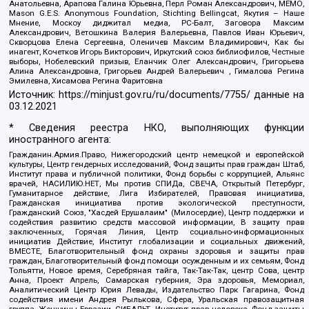
Анатольевна, Арапова Галина Юрьевна, Перл Роман Александрович, МЕМО,
Mason G.E.S. Anonymous Foundation, Stichting Bellingcat, Якутия – Наше
Мнение, Москоу диджитал медиа, РС-Балт, Заговора Максим
Александрович, Ветошкина Валерия Валерьевна, Павлов Иван Юрьевич,
Скворцова Елена Сергеевна, Оленичев Максим Владимирович, Как бы
инагент, Кочетков Игорь Викторович, Иркутский союз библиофилов, Честные
выборы, Нобелевский призыв, Еланчик Олег Александрович, Григорьева
Алина Александровна, Григорьев Андрей Валерьевич , Гималова Регина
Эмилевна, Хисамова Регина Фаритовна
Источник:
https://minjust.gov.ru/ru/documents/7755/
данные на
03.12.2021
* Сведения реестра НКО, выполняющих функции
иностранного агента:
Гражданин.Армия.Право, Нижегородский центр немецкой и европейской
культуры, Центр гендерных исследований, Фонд защиты прав граждан Штаб,
Институт права и публичной политики, Фонд борьбы с коррупцией, Альянс
врачей, НАСИЛИЮ.НЕТ, Мы против СПИДа, СВЕЧА, Открытый Петербург,
Гуманитарное действие, Лига Избирателей, Правовая инициатива,
Гражданская инициатива против экологической преступности,
Гражданский Союз, "Хасдей Ерушалаим" (Милосердие), Центр поддержки и
содействия развитию средств массовой информации, В защиту прав
заключенных, Горячая Линия, Центр социально-информационных
инициатив Действие, Институт глобализации и социальных движений,
ВМЕСТЕ, Благотворительный фонд охраны здоровья и защиты прав
граждан, Благотворительный фонд помощи осужденным и их семьям, Фонд
Тольятти, Новое время, Серебряная тайга, Так-Так-Так, центр Сова, центр
Анна, Проект Апрель, Самарская губерния, Эра здоровья, Мемориал,
Аналитический Центр Юрия Левады, Издательство Парк Гагарина, Фонд
содействия имени Андрея Рылькова, Сфера, Уральская правозащитная
группа, Женщины Евразии, СИБАЛЬТ, Институт прав человека, Фонд защиты