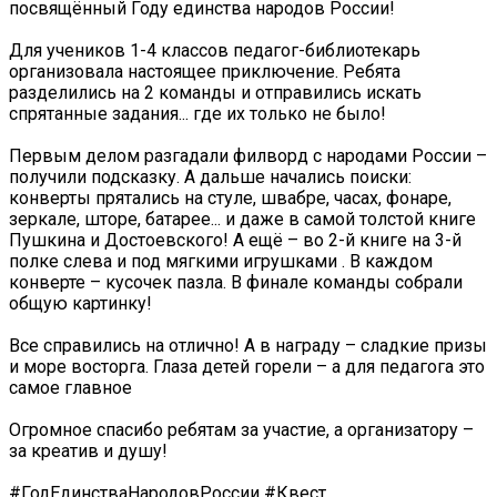
посвящённый Году единства народов России!
Для учеников 1-4 классов педагог-библиотекарь
организовала настоящее приключение. Ребята
разделились на 2 команды и отправились искать
спрятанные задания... где их только не было! ️️
Первым делом разгадали филворд с народами России –
получили подсказку. А дальше начались поиски:
конверты прятались на стуле, швабре, часах, фонаре,
зеркале, шторе, батарее... и даже в самой толстой книге
Пушкина и Достоевского! А ещё – во 2-й книге на 3-й
полке слева и под мягкими игрушками . В каждом
конверте – кусочек пазла. В финале команды собрали
общую картинку!
Все справились на отлично! А в награду – сладкие призы
и море восторга. Глаза детей горели – а для педагога это
самое главное ️
Огромное спасибо ребятам за участие, а организатору –
за креатив и душу!
#ГодЕдинстваНародовРоссии #Квест