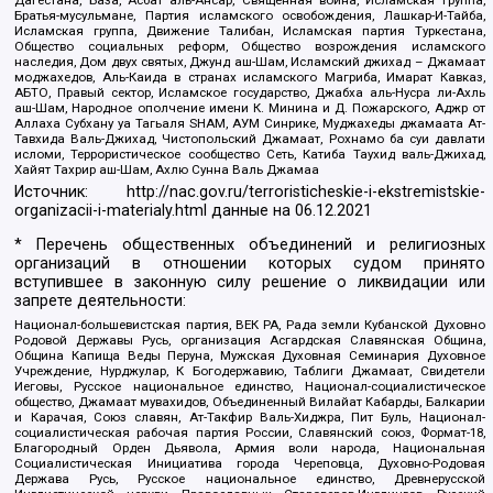
Дагестана, База, Асбат аль-Ансар, Священная война, Исламская группа,
Братья-мусульмане, Партия исламского освобождения, Лашкар-И-Тайба,
Исламская группа, Движение Талибан, Исламская партия Туркестана,
Общество социальных реформ, Общество возрождения исламского
наследия, Дом двух святых, Джунд аш-Шам, Исламский джихад – Джамаат
моджахедов, Аль-Каида в странах исламского Магриба, Имарат Кавказ,
АБТО, Правый сектор, Исламское государство, Джабха аль-Нусра ли-Ахль
аш-Шам, Народное ополчение имени К. Минина и Д. Пожарского, Аджр от
Аллаха Субхану уа Тагьаля SHAM, АУМ Синрике, Муджахеды джамаата Ат-
Тавхида Валь-Джихад, Чистопольский Джамаат, Рохнамо ба суи давлати
исломи, Террористическое сообщество Сеть, Катиба Таухид валь-Джихад,
Хайят Тахрир аш-Шам, Ахлю Сунна Валь Джамаа
Источник:
http://nac.gov.ru/terroristicheskie-i-ekstremistskie-
organizacii-i-materialy.html
данные на
06.12.2021
* Перечень общественных объединений и религиозных
организаций в отношении которых судом принято
вступившее в законную силу решение о ликвидации или
запрете деятельности:
Национал-большевистская партия, ВЕК РА, Рада земли Кубанской Духовно
Родовой Державы Русь, организация Асгардская Славянская Община,
Община Капища Веды Перуна, Мужская Духовная Семинария Духовное
Учреждение, Нурджулар, К Богодержавию, Таблиги Джамаат, Свидетели
Иеговы, Русское национальное единство, Национал-социалистическое
общество, Джамаат мувахидов, Объединенный Вилайат Кабарды, Балкарии
и Карачая, Союз славян, Ат-Такфир Валь-Хиджра, Пит Буль, Национал-
социалистическая рабочая партия России, Славянский союз, Формат-18,
Благородный Орден Дьявола, Армия воли народа, Национальная
Социалистическая Инициатива города Череповца, Духовно-Родовая
Держава Русь, Русское национальное единство, Древнерусской