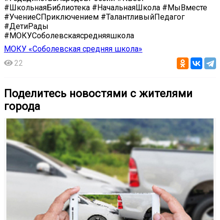
#ШкольнаяБиблиотека #НачальнаяШкола #МыВместе
#УчениеСПриключением #ТалантливыйПедагог
#ДетиРады
#МОКУСоболевскаясредняяшкола
МОКУ «Соболевская средняя школа»
22
Поделитесь новостями с жителями
города