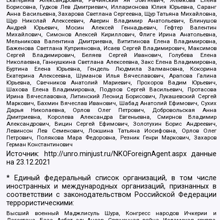
Борисовна, Гудков Лев Дмитриевич, Илларионова Юлия Юрьевна, Саранг
Анна Васильевна, Захарова Светлана Сергеевна, Щур Татьяна Михайловна,
Щур Николай Алексеевич, Аверин Владимир Анатольевич, Блинушов
Андрей Юрьевич, Мосин Алексей Геннадьевич, Гефтер Валентин
Михайлович, Симонов Алексей Кириллович, Флиге Ирина Анатольевна,
Мельникова Валентина Дмитриевна, Вититинова Елена Владимировна,
Баженова Светлана Куприяновна, Исаев Сергей Владимирович, Максимов
Сергей Владимирович, Беляев Сергей Иванович, Голубева Елена
Николаевна, Ганнушкина Светлана Алексеевна, Закс Елена Владимировна,
Буртина Елена Юрьевна, Гендель Людмила Залмановна, Кокорина
Екатерина Алексеевна, Шуманов Илья Вячеславович, Арапова Галина
Юрьевна, Свечников Анатолий Мариевич, Прохоров Вадим Юрьевич,
Шахова Елена Владимировна, Подузов Сергей Васильевич, Протасова
Ирина Вячеславовна, Литинский Леонид Борисович, Лукашевский Сергей
Маркович, Бахмин Вячеслав Иванович, Шабад Анатолий Ефимович, Сухих
Дарья Николаевна, Орлов Олег Петрович, Добровольская Анна
Дмитриевна, Королева Александра Евгеньевна, Смирнов Владимир
Александрович, Вицин Сергей Ефимович, Золотухин Борис Андреевич,
Левинсон Лев Семенович, Локшина Татьяна Иосифовна, Орлов Олег
Петрович, Полякова Мара Федоровна, Резник Генри Маркович, Захаров
Герман Константинович
Источник:
http://unro.minjust.ru/NKOForeignAgent.aspx
данные
на
23.12.2021
* Единый федеральный список организаций, в том числе
иностранных и международных организаций, признанных в
соответствии с законодательством Российской Федерации
террористическими:
Высший военный Маджлисуль Шура, Конгресс народов Ичкерии и