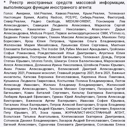
* Реестр иностранных средств массовой информации,
выполняющих функции иностранного агента:
Голос Америки, Idel.Реалии, Кавказ.Реалии, Крым.Реалии, Телеканал
Настоящее Время, Azatliq Radiosi, PCE/PC, Сибирь.Реалии, Фактограф,
Север.Реалии, Радио Свобода, MEDIUM-ORIENT, Пономарев Лев
Александрович, Савицкая Людмила Алексеевна, Маркелов Сергей
Евгеньевич, Камалягин Денис Николаевич, Апахончич Дарья
Александровна, Medusa Project, Первое антикоррупционное СМИ, VTimes.io,
Баданин Роман Сергеевич, Гликин Максим Александрович, Маняхин Петр
Борисович, Ярош Юлия Петровна, Чуракова Ольга Владимировна,
Железнова Мария Михайловна, Лукьянова Юлия Сергеевна, Маетная
Елизавета Витальевна, The Insider SIA, Рубин Михаил Аркадьевич, Гройсман
Софья Романовна, Рождественский Илья Дмитриевич, Апухтина Юлия
Владимировна, Постернак Алексей Евгеньевич, Телеканал Дождь, Петров
Степан Юрьевич, Istories fonds, Шмагун Олеся Валентиновна, Мароховская
Алеся Алексеевна, Долинина Ирина Николаевна, Шлейнов Роман Юрьевич,
Анин Роман Александрович, Великовский Дмитрий Александрович,
Альтаир 2021, Ромашки монолит, Главный редактор 2021, Вега 2021, Важные
иноагенты, Каткова Вероника Вячеславовна, Карезина Инна Павловна,
Кузьмина Людмила Гавриловна, Костылева Полина Владимировна, Лютов
Александр Иванович, Жилкин Владимир Владимирович, Жилинский
Владимир Александрович, Тихонов Михаил Сергеевич, Пискунов Сергей
Евгеньевич, Ковин Виталий Сергеевич, Кильтау Екатерина Викторовна,
Любарев Аркадий Ефимович, Гурман Юрий Альбертович, Грезев Александр
Викторович, Важенков Артем Валерьевич, Иванова София Юрьевна,
Пигалкин Илья Валерьевич, Петров Алексей Викторович, Егоров Владимир
Владимирович, Гусев Андрей Юрьевич, Смирнов Сергей Сергеевич, Верзилов
Петр Юрьевич, ЗП, Зона права, ЖУРНАЛИСТ-ИНОСТРАННЫЙ АГЕНТ,
Вольтская Татьяна Анатольевна, Клепиковская Екатерина Дмитриевна,
Сотников Даниил Владимирович, Захаров Андрей Вячеславович, Симонов
Евгений Алексеевич, Сурначева Елизавета Дмитриевна, Соловьева Елена