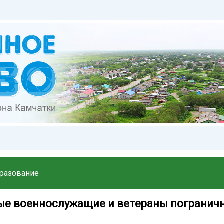
разование
е военнослужащие и ветераны погранич