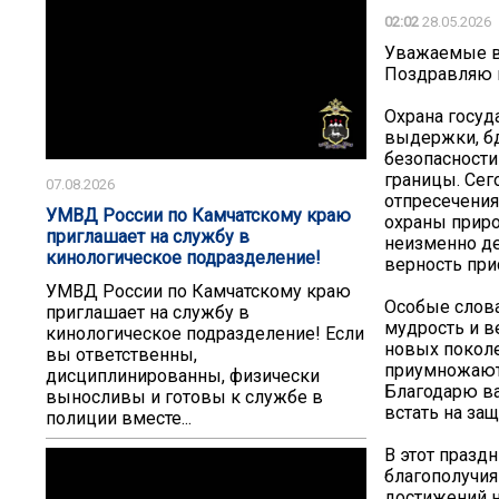
02:02
28.05.2026
Уважаемые в
Поздравляю 
Охрана госуд
выдержки, бд
безопасности
границы. Сег
07.08.2026
отпресечения
УМВД России по Камчатскому краю
охраны приро
приглашает на службу в
неизменно де
кинологическое подразделение!
верность при
УМВД России по Камчатскому краю
Особые слова
приглашает на службу в
мудрость и 
кинологическое подразделение! Если
новых поколе
вы ответственны,
приумножаютс
дисциплинированны, физически
Благодарю ва
выносливы и готовы к службе в
встать на за
полиции вместе...
В этот празд
благополучия
достижений н