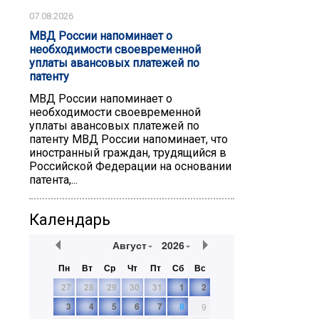
07.08.2026
МВД России напоминает о
необходимости своевременной
уплаты авансовых платежей по
патенту
МВД России напоминает о
необходимости своевременной
уплаты авансовых платежей по
патенту ️МВД России напоминает, что
иностранный граждан, трудящийся в
Российской Федерации на основании
патента,...
Календарь
Август
2026
Пн
Вт
Ср
Чт
Пт
Сб
Вс
27
28
29
30
31
1
2
3
4
5
6
7
8
9