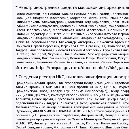
* Реестр иностранных средств массовой информации, 
Голос Америки, Idel.Реалии, Кавказ.Реалии, Крым.Реалии, Телеканал
Савицкая Людмила Алексеевна, Маркелов Сергей Евгеньевич, Камал
Гликин Максим Александрович, Маняхин Петр Борисович, Ярош Юлия П
Рубин Михаил Аркадьевич, Гройсман Софья Романовна, Рождественски
Олеся Валентиновна, Мароховская Алеся Алексеевна, Долинина И
Главный редактор 2021, Вега 2021, Важные иноагенты, Каткова Вер
Владимир Владимирович, Жилинский Владимир Александрович, Тихон
Юрий Альбертович, Грезев Александр Викторович, Важенков Артем В
Смирнов Сергей Сергеевич, Верзилов Петр Юрьевич, ЗП, Зона прав
Андрей Вячеславович, Симонов Евгений Алексеевич, Сурначева Елиз
Stichting Bellingcat, Якутия – Наше Мнение, Москоу диджитал мед
Владимирович, Как бы инагент, Кочетков Игорь Викторович, Иркут
Валерьевич , Гималова Регина Эмилевна, Хисамова Регина Фаритовн
Источник:
https://minjust.gov.ru/ru/documents/7755/
данны
* Сведения реестра НКО, выполняющих функции иностра
Гражданин.Армия.Право, Нижегородский центр немецкой и европейск
Альянс врачей, НАСИЛИЮ.НЕТ, Мы против СПИДа, СВЕЧА, Открытый
Гражданский Союз, "Хасдей Ерушалаим" (Милосердие), Центр под
инициатив Действие, Институт глобализации и социальных движен
Тольятти, Новое время, Серебряная тайга, Так-Так-Так, центр Сова
содействия имени Андрея Рылькова, Сфера, Уральская правозащитна
Дальневосточный центр развития гражданских инициатив и социа
Сутяжник, АКАДЕМИЯ ПО ПРАВАМ ЧЕЛОВЕКА, Частное учреждение в Ка
организаций, Гражданское содействие, Интернешнл-Р, Центр Защиты
реализации программ и проектов Совета Министров Северных Стран
МЕМО. РУ, Институт региональной прессы, Институт Развития Своб
Сергей Владимирович, Милославский Павел Юрьевич, Шнырова Ольга