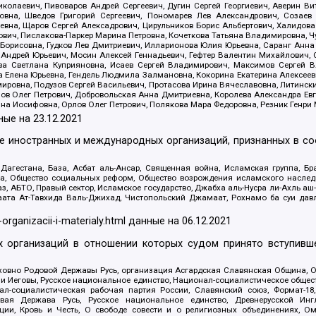
олаевич, Пивоваров Андрей Сергеевич, Дугин Сергей Георгиевич, Аверин В
вна, Шведов Григорий Сергеевич, Пономарев Лев Александрович, Созаев
евна, Щаров Сергей Алексадрович, Цирульников Борис Альбертович, Халидо
ович, Пислакова-Паркер Марина Петровна, Кочеткова Татьяна Владимировна, Ч
Борисовна, Гудков Лев Дмитриевич, Илларионова Юлия Юрьевна, Саранг Анна
Андрей Юрьевич, Мосин Алексей Геннадьевич, Гефтер Валентин Михайлович,
а Светлана Куприяновна, Исаев Сергей Владимирович, Максимов Сергей Вл
а Елена Юрьевна, Гендель Людмила Залмановна, Кокорина Екатерина Алексее
ровна, Подузов Сергей Васильевич, Протасова Ирина Вячеславовна, Литинск
ов Олег Петрович, Добровольская Анна Дмитриевна, Королева Александра Ев
яна Иосифовна, Орлов Олег Петрович, Полякова Мара Федоровна, Резник Генри
ные на
23.12.2021
ле иностранных и международных организаций, признанных в с
гестана, База, Асбат аль-Ансар, Священная война, Исламская группа, Бра
ана, Общество социальных реформ, Общество возрождения исламского насле
з, АБТО, Правый сектор, Исламское государство, Джабха аль-Нусра ли-Ахль а
та Ат-Тавхида Валь-Джихад, Чистопольский Джамаат, Рохнамо ба суи давлат
-organizacii-i-materialy.html
данные на
06.12.2021
 организаций в отношении которых судом принято вступивше
Духовно Родовой Державы Русь, организация Асгардская Славянская Община,
ли Иеговы, Русское национальное единство, Национал-социалистическое обще
нал-социалистическая рабочая партия России, Славянский союз, Формат-
вая Держава Русь, Русское национальное единство, Древнерусской Ингл
ии, Кровь и Честь, О свободе совести и о религиозных объединениях, Ом