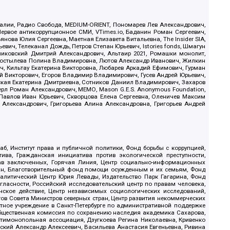
.Реалии, Радио Свобода, MEDIUM-ORIENT, Пономарев Лев Александрович,
ервое антикоррупционное СМИ, VTimes.io, Баданин Роман Сергеевич,
ова Юлия Сергеевна, Маетная Елизавета Витальевна, The Insider SIA,
ич, Телеканал Дождь, Петров Степан Юрьевич, Istories fonds, Шмагун
иковский Дмитрий Александрович, Альтаир 2021, Ромашки монолит,
, Костылева Полина Владимировна, Лютов Александр Иванович, Жилкин
, Кильтау Екатерина Викторовна, Любарев Аркадий Ефимович, Гурман
й Викторович, Егоров Владимир Владимирович, Гусев Андрей Юрьевич,
ская Екатерина Дмитриевна, Сотников Даниил Владимирович, Захаров
ерл Роман Александрович, МЕМО, Mason G.E.S. Anonymous Foundation,
, Павлов Иван Юрьевич, Скворцова Елена Сергеевна, Оленичев Максим
 Александрович, Григорьева Алина Александровна, Григорьев Андрей
б, Институт права и публичной политики, Фонд борьбы с коррупцией,
ива, Гражданская инициатива против экологической преступности,
рав заключенных, Горячая Линия, Центр социально-информационных
дан, Благотворительный фонд помощи осужденным и их семьям, Фонд
 Аналитический Центр Юрия Левады, Издательство Парк Гагарина, Фонд
гласности, Российский исследовательский центр по правам человека,
ское действие, Центр независимых социологических исследований,
в Совета Министров северных стран, Центр развития некоммерческих
стное учреждение в Санкт-Петербурге по административной поддержке
Общественная комиссия по сохранению наследия академика Сахарова,
нтимонопольная ассоциация, Дзугкоева Регина Николаевна, Кривенко
кий Александр Алексеевич, Васильева Анастасия Евгеньевна, Ривина