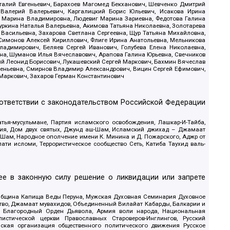
италий Евгеньевич, Барахоев Магомед Бекханович, Шевченко Дмитрий
 Валерий Валерьевич, Каргалицкий Борис Юльевич, Исакова Ирина
ва Марина Владимировна, Людевиг Марина Зариевна, Федотова Галина
уркина Наталья Валерьевна, Акимова Татьяна Николаевна, Золотарева
 Васильевна, Захарова Светлана Сергеевна, Щур Татьяна Михайловна,
 Симонов Алексей Кириллович, Флиге Ирина Анатольевна, Мельникова
адимирович, Беляев Сергей Иванович, Голубева Елена Николаевна,
вна, Шуманов Илья Вячеславович, Арапова Галина Юрьевна, Свечников
ий Леонид Борисович, Лукашевский Сергей Маркович, Бахмин Вячеслав
геньевна, Смирнов Владимир Александрович, Вицин Сергей Ефимович,
 Маркович, Захаров Герман Константинович
оответствии с законодательством Российской Федерации
тья-мусульмане, Партия исламского освобождения, Лашкар-И-Тайба,
дия, Дом двух святых, Джунд аш-Шам, Исламский джихад – Джамаат
ш-Шам, Народное ополчение имени К. Минина и Д. Пожарского, Аджр от
и исломи, Террористическое сообщество Сеть, Катиба Таухид валь-
е в законную силу решение о ликвидации или запрете
 Община Капища Веды Перуна, Мужская Духовная Семинария Духовное
ство, Джамаат мувахидов, Объединенный Вилайат Кабарды, Балкарии и
18, Благородный Орден Дьявола, Армия воли народа, Национальная
истической церкви Православных Староверов-Инглингов, Русский
ская организация общественного политического движения Русское