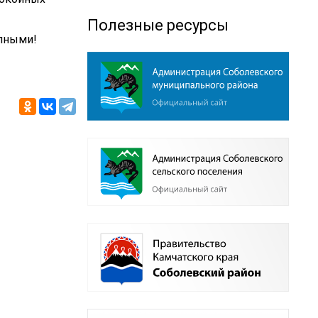
Полезные ресурсы
упными!