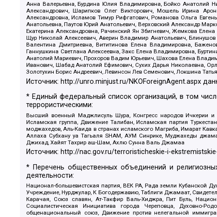
Анна Валерьевна, Бурдина Юлия Владимировна, Бойко Анатолий Ник
Александрович, Шарипков Олег Викторович, Мошель Ирина Ароно
Александровна, Исламов Тимур Рифгатович, Романова Ольга Евгень
Анатольевна, Паутов Юрий Анатольевич, Верховский Александр Марк
Екатерина Александровна, Рачинский Ян Збигневич, Жемкова Елена 
Щур Николай Алексеевич, Аверин Владимир Анатольевич, Блинушов 
Валентина Дмитриевна, Вититинова Елена Владимировна, Баженов
Ганнушкина Светлана Алексеевна, Закс Елена Владимировна, Буртин
Анатолий Мариевич, Прохоров Вадим Юрьевич, Шахова Елена Владими
Иванович, Шабад Анатолий Ефимович, Сухих Дарья Николаевна, Орл
Золотухин Борис Андреевич, Левинсон Лев Семенович, Локшина Тать
Источник:
http://unro.minjust.ru/NKOForeignAgent.aspx
дан
* Единый федеральный список организаций, в том чис
террористическими:
Высший военный Маджлисуль Шура, Конгресс народов Ичкерии и Да
Исламская группа, Движение Талибан, Исламская партия Туркест
моджахедов, Аль-Каида в странах исламского Магриба, Имарат Кавка
Аллаха Субхану уа Тагьаля SHAM, АУМ Синрике, Муджахеды джамаа
Джихад, Хайят Тахрир аш-Шам, Ахлю Сунна Валь Джамаа
Источник:
http://nac.gov.ru/terroristicheskie-i-ekstremistskie
* Перечень общественных объединений и религиозных
деятельности:
Национал-большевистская партия, ВЕК РА, Рада земли Кубанской 
Учреждение, Нурджулар, К Богодержавию, Таблиги Джамаат, Свидете
Карачая, Союз славян, Ат-Такфир Валь-Хиджра, Пит Буль, Нацио
Социалистическая Инициатива города Череповца, Духовно-Родо
общенациональный союз, Движение против нелегальной иммиграц