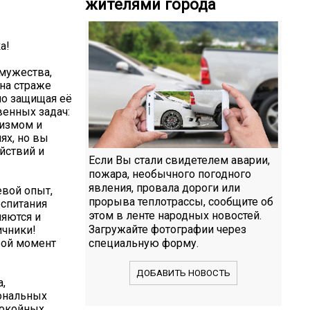
жителями города
а!
мужества,
на страже
но защищая её
венных задач:
ризмом и
ях, но вы
йствий и
Если Вы стали свидетелем аварии,
пожара, необычного погодного
явления, провала дороги или
евой опыт,
прорыва теплотрассы, сообщите об
спитания
этом в ленте народных новостей.
няются и
Загружайте фотографии через
ичники!
бой момент
специальную форму.
ДОБАВИТЬ НОВОСТЬ
,
иональных
покойных