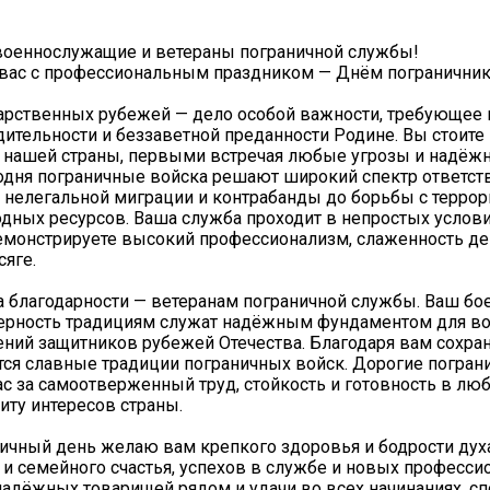
оеннослужащие и ветераны пограничной службы!
вас с профессиональным праздником — Днём пограничник
арственных рубежей — дело особой важности, требующее 
ительности и беззаветной преданности Родине. Вы стоите 
 нашей страны, первыми встречая любые угрозы и надёж
одня пограничные войска решают широкий спектр ответст
 нелегальной миграции и контрабанды до борьбы с терро
дных ресурсов. Ваша служба проходит в непростых услови
монстрируете высокий профессионализм, слаженность де
сяге.
 благодарности — ветеранам пограничной службы. Ваш бо
верность традициям служат надёжным фундаментом для во
ний защитников рубежей Отечества. Благодаря вам сохра
я славные традиции пограничных войск. Дорогие погран
с за самоотверженный труд, стойкость и готовность в лю
щиту интересов страны.
ничный день желаю вам крепкого здоровья и бодрости духа
 и семейного счастья, успехов в службе и новых професс
адёжных товарищей рядом и удачи во всех начинаниях, с