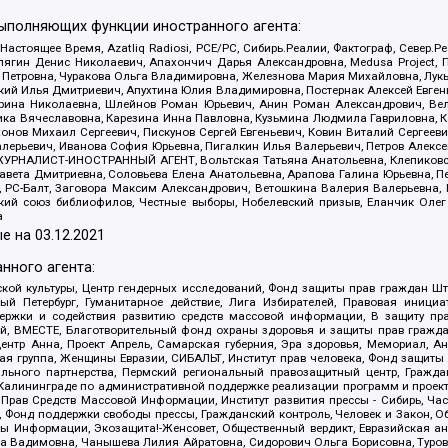
выполняющих функции иностранного агента:
 Настоящее Время, Azatliq Radiosi, PCE/PC, Сибирь.Реалии, Фактограф, Север
ягин Денис Николаевич, Апахончич Дарья Александровна, Medusa Project, П
етровна, Чуракова Ольга Владимировна, Железнова Мария Михайловна, Лукьян
й Илья Дмитриевич, Апухтина Юлия Владимировна, Постернак Алексей Евгеньев
рина Николаевна, Шлейнов Роман Юрьевич, Анин Роман Александрович, Вел
оника Вячеславовна, Карезина Инна Павловна, Кузьмина Людмила Гавриловна
ов Михаил Сергеевич, Пискунов Сергей Евгеньевич, Ковин Виталий Сергеевич
алерьевич, Иванова София Юрьевна, Пигалкин Илья Валерьевич, Петров Алексе
а, ЖУРНАЛИСТ-ИНОСТРАННЫЙ АГЕНТ, Вольтская Татьяна Анатольевна, Клепиков
авета Дмитриевна, Соловьева Елена Анатольевна, Арапова Галина Юрьевна, П
иа, РС-Балт, Заговора Максим Александрович, Ветошкина Валерия Валерьевна
ский союз библиофилов, Честные выборы, Нобелевский призыв, Еланчик Олег
а
е на
03.12.2021
нного агента:
ой культуры, Центр гендерных исследований, Фонд защиты прав граждан Шта
 Петербург, Гуманитарное действие, Лига Избирателей, Правовая инициат
держки и содействия развитию средств массовой информации, В защиту п
ий, ВМЕСТЕ, Благотворительный фонд охраны здоровья и защиты прав граж
, центр Анна, Проект Апрель, Самарская губерния, Эра здоровья, Мемориал,
я группа, Женщины Евразии, СИБАЛЬТ, Институт прав человека, Фонд защиты 
льного партнерства, Пермский региональный правозащитный центр, Граждан
лининграде по административной поддержке реализации программ и проекто
 Прав Средств Массовой Информации, Институт развития прессы - Сибирь, Ча
, Фонд поддержки свободы прессы, Гражданский контроль, Человек и Закон, 
оды Информации, Экозащита!-Женсовет, Общественный вердикт, Евразийская а
 Вадимовна, Чанышева Лилия Айратовна, Сидорович Ольга Борисовна, Туровс