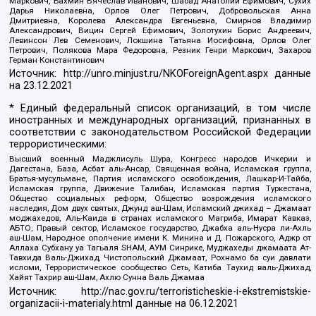
Маркович, Бахмин Вячеслав Иванович, Шабад Анатолий Ефимович, Сухих
Дарья Николаевна, Орлов Олег Петрович, Добровольская Анна
Дмитриевна, Королева Александра Евгеньевна, Смирнов Владимир
Александрович, Вицин Сергей Ефимович, Золотухин Борис Андреевич,
Левинсон Лев Семенович, Локшина Татьяна Иосифовна, Орлов Олег
Петрович, Полякова Мара Федоровна, Резник Генри Маркович, Захаров
Герман Константинович
Источник:
http://unro.minjust.ru/NKOForeignAgent.aspx
данные
на
23.12.2021
* Единый федеральный список организаций, в том числе
иностранных и международных организаций, признанных в
соответствии с законодательством Российской Федерации
террористическими:
Высший военный Маджлисуль Шура, Конгресс народов Ичкерии и
Дагестана, База, Асбат аль-Ансар, Священная война, Исламская группа,
Братья-мусульмане, Партия исламского освобождения, Лашкар-И-Тайба,
Исламская группа, Движение Талибан, Исламская партия Туркестана,
Общество социальных реформ, Общество возрождения исламского
наследия, Дом двух святых, Джунд аш-Шам, Исламский джихад – Джамаат
моджахедов, Аль-Каида в странах исламского Магриба, Имарат Кавказ,
АБТО, Правый сектор, Исламское государство, Джабха аль-Нусра ли-Ахль
аш-Шам, Народное ополчение имени К. Минина и Д. Пожарского, Аджр от
Аллаха Субхану уа Тагьаля SHAM, АУМ Синрике, Муджахеды джамаата Ат-
Тавхида Валь-Джихад, Чистопольский Джамаат, Рохнамо ба суи давлати
исломи, Террористическое сообщество Сеть, Катиба Таухид валь-Джихад,
Хайят Тахрир аш-Шам, Ахлю Сунна Валь Джамаа
Источник:
http://nac.gov.ru/terroristicheskie-i-ekstremistskie-
organizacii-i-materialy.html
данные на
06.12.2021