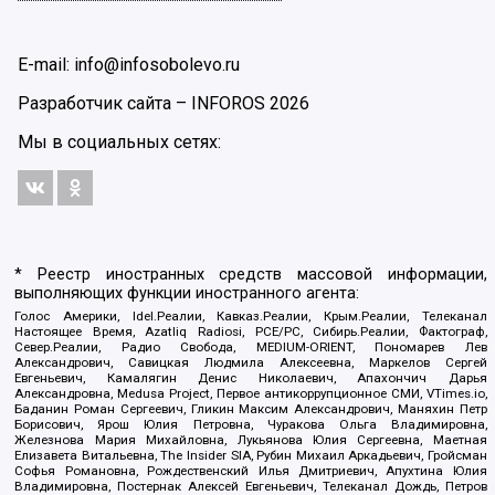
E-mail: info@infosobolevo.ru
Разработчик сайта –
INFOROS
2026
Мы в социальных сетях:
* Реестр иностранных средств массовой информации,
выполняющих функции иностранного агента:
Голос Америки, Idel.Реалии, Кавказ.Реалии, Крым.Реалии, Телеканал
Настоящее Время, Azatliq Radiosi, PCE/PC, Сибирь.Реалии, Фактограф,
Север.Реалии, Радио Свобода, MEDIUM-ORIENT, Пономарев Лев
Александрович, Савицкая Людмила Алексеевна, Маркелов Сергей
Евгеньевич, Камалягин Денис Николаевич, Апахончич Дарья
Александровна, Medusa Project, Первое антикоррупционное СМИ, VTimes.io,
Баданин Роман Сергеевич, Гликин Максим Александрович, Маняхин Петр
Борисович, Ярош Юлия Петровна, Чуракова Ольга Владимировна,
Железнова Мария Михайловна, Лукьянова Юлия Сергеевна, Маетная
Елизавета Витальевна, The Insider SIA, Рубин Михаил Аркадьевич, Гройсман
Софья Романовна, Рождественский Илья Дмитриевич, Апухтина Юлия
Владимировна, Постернак Алексей Евгеньевич, Телеканал Дождь, Петров