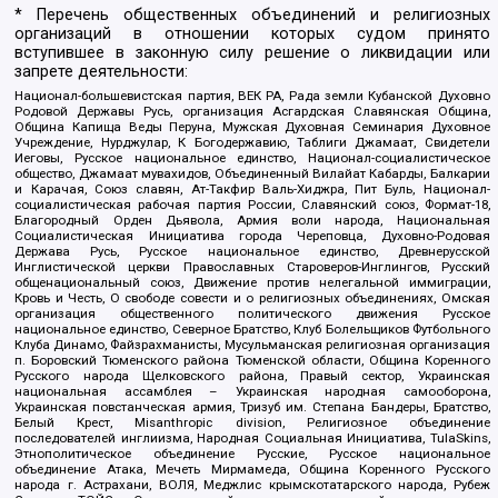
* Перечень общественных объединений и религиозных
организаций в отношении которых судом принято
вступившее в законную силу решение о ликвидации или
запрете деятельности:
Национал-большевистская партия, ВЕК РА, Рада земли Кубанской Духовно
Родовой Державы Русь, организация Асгардская Славянская Община,
Община Капища Веды Перуна, Мужская Духовная Семинария Духовное
Учреждение, Нурджулар, К Богодержавию, Таблиги Джамаат, Свидетели
Иеговы, Русское национальное единство, Национал-социалистическое
общество, Джамаат мувахидов, Объединенный Вилайат Кабарды, Балкарии
и Карачая, Союз славян, Ат-Такфир Валь-Хиджра, Пит Буль, Национал-
социалистическая рабочая партия России, Славянский союз, Формат-18,
Благородный Орден Дьявола, Армия воли народа, Национальная
Социалистическая Инициатива города Череповца, Духовно-Родовая
Держава Русь, Русское национальное единство, Древнерусской
Инглистической церкви Православных Староверов-Инглингов, Русский
общенациональный союз, Движение против нелегальной иммиграции,
Кровь и Честь, О свободе совести и о религиозных объединениях, Омская
организация общественного политического движения Русское
национальное единство, Северное Братство, Клуб Болельщиков Футбольного
Клуба Динамо, Файзрахманисты, Мусульманская религиозная организация
п. Боровский Тюменского района Тюменской области, Община Коренного
Русского народа Щелковского района, Правый сектор, Украинская
национальная ассамблея – Украинская народная самооборона,
Украинская повстанческая армия, Тризуб им. Степана Бандеры, Братство,
Белый Крест, Misanthropic division, Религиозное объединение
последователей инглиизма, Народная Социальная Инициатива, TulaSkins,
Этнополитическое объединение Русские, Русское национальное
объединение Атака, Мечеть Мирмамеда, Община Коренного Русского
народа г. Астрахани, ВОЛЯ, Меджлис крымскотатарского народа, Рубеж