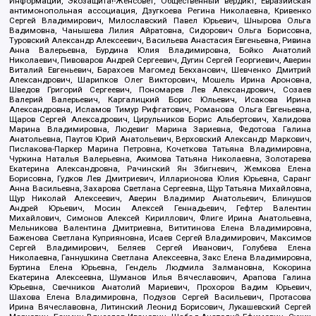
Информации, Экозащита!-Женсовет, Общественный вердикт, Евразийская
антимонопольная ассоциация, Дзугкоева Регина Николаевна, Кривенко
Сергей Владимирович, Милославский Павел Юрьевич, Шнырова Ольга
Вадимовна, Чанышева Лилия Айратовна, Сидорович Ольга Борисовна,
Туровский Александр Алексеевич, Васильева Анастасия Евгеньевна, Ривина
Анна Валерьевна, Бурдина Юлия Владимировна, Бойко Анатолий
Николаевич, Пивоваров Андрей Сергеевич, Дугин Сергей Георгиевич, Аверин
Виталий Евгеньевич, Барахоев Магомед Бекханович, Шевченко Дмитрий
Александрович, Шарипков Олег Викторович, Мошель Ирина Ароновна,
Шведов Григорий Сергеевич, Пономарев Лев Александрович, Созаев
Валерий Валерьевич, Каргалицкий Борис Юльевич, Исакова Ирина
Александровна, Исламов Тимур Рифгатович, Романова Ольга Евгеньевна,
Щаров Сергей Алексадрович, Цирульников Борис Альбертович, Халидова
Марина Владимировна, Людевиг Марина Зариевна, Федотова Галина
Анатольевна, Паутов Юрий Анатольевич, Верховский Александр Маркович,
Пислакова-Паркер Марина Петровна, Кочеткова Татьяна Владимировна,
Чуркина Наталья Валерьевна, Акимова Татьяна Николаевна, Золотарева
Екатерина Александровна, Рачинский Ян Збигневич, Жемкова Елена
Борисовна, Гудков Лев Дмитриевич, Илларионова Юлия Юрьевна, Саранг
Анна Васильевна, Захарова Светлана Сергеевна, Щур Татьяна Михайловна,
Щур Николай Алексеевич, Аверин Владимир Анатольевич, Блинушов
Андрей Юрьевич, Мосин Алексей Геннадьевич, Гефтер Валентин
Михайлович, Симонов Алексей Кириллович, Флиге Ирина Анатольевна,
Мельникова Валентина Дмитриевна, Вититинова Елена Владимировна,
Баженова Светлана Куприяновна, Исаев Сергей Владимирович, Максимов
Сергей Владимирович, Беляев Сергей Иванович, Голубева Елена
Николаевна, Ганнушкина Светлана Алексеевна, Закс Елена Владимировна,
Буртина Елена Юрьевна, Гендель Людмила Залмановна, Кокорина
Екатерина Алексеевна, Шуманов Илья Вячеславович, Арапова Галина
Юрьевна, Свечников Анатолий Мариевич, Прохоров Вадим Юрьевич,
Шахова Елена Владимировна, Подузов Сергей Васильевич, Протасова
Ирина Вячеславовна, Литинский Леонид Борисович, Лукашевский Сергей