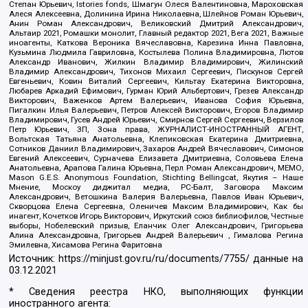
Степан Юрьевич, Istories fonds, Шмагун Олеся Валентиновна, Мароховская
Алеся Алексеевна, Долинина Ирина Николаевна, Шлейнов Роман Юрьевич,
Анин Роман Александрович, Великовский Дмитрий Александрович,
Альтаир 2021, Ромашки монолит, Главный редактор 2021, Вега 2021, Важные
иноагенты, Каткова Вероника Вячеславовна, Карезина Инна Павловна,
Кузьмина Людмила Гавриловна, Костылева Полина Владимировна, Лютов
Александр Иванович, Жилкин Владимир Владимирович, Жилинский
Владимир Александрович, Тихонов Михаил Сергеевич, Пискунов Сергей
Евгеньевич, Ковин Виталий Сергеевич, Кильтау Екатерина Викторовна,
Любарев Аркадий Ефимович, Гурман Юрий Альбертович, Грезев Александр
Викторович, Важенков Артем Валерьевич, Иванова София Юрьевна,
Пигалкин Илья Валерьевич, Петров Алексей Викторович, Егоров Владимир
Владимирович, Гусев Андрей Юрьевич, Смирнов Сергей Сергеевич, Верзилов
Петр Юрьевич, ЗП, Зона права, ЖУРНАЛИСТ-ИНОСТРАННЫЙ АГЕНТ,
Вольтская Татьяна Анатольевна, Клепиковская Екатерина Дмитриевна,
Сотников Даниил Владимирович, Захаров Андрей Вячеславович, Симонов
Евгений Алексеевич, Сурначева Елизавета Дмитриевна, Соловьева Елена
Анатольевна, Арапова Галина Юрьевна, Перл Роман Александрович, МЕМО,
Mason G.E.S. Anonymous Foundation, Stichting Bellingcat, Якутия – Наше
Мнение, Москоу диджитал медиа, РС-Балт, Заговора Максим
Александрович, Ветошкина Валерия Валерьевна, Павлов Иван Юрьевич,
Скворцова Елена Сергеевна, Оленичев Максим Владимирович, Как бы
инагент, Кочетков Игорь Викторович, Иркутский союз библиофилов, Честные
выборы, Нобелевский призыв, Еланчик Олег Александрович, Григорьева
Алина Александровна, Григорьев Андрей Валерьевич , Гималова Регина
Эмилевна, Хисамова Регина Фаритовна
Источник:
https://minjust.gov.ru/ru/documents/7755/
данные на
03.12.2021
* Сведения реестра НКО, выполняющих функции
иностранного агента: