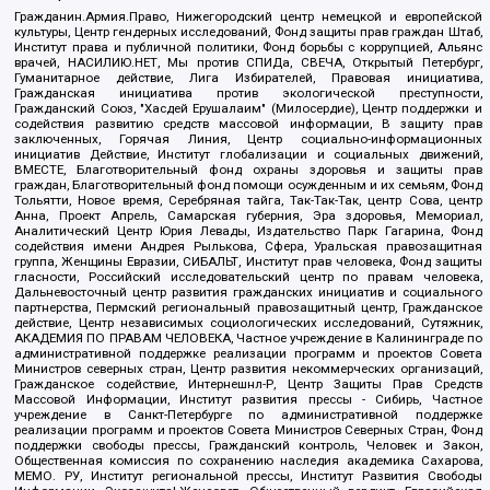
Гражданин.Армия.Право, Нижегородский центр немецкой и европейской
культуры, Центр гендерных исследований, Фонд защиты прав граждан Штаб,
Институт права и публичной политики, Фонд борьбы с коррупцией, Альянс
врачей, НАСИЛИЮ.НЕТ, Мы против СПИДа, СВЕЧА, Открытый Петербург,
Гуманитарное действие, Лига Избирателей, Правовая инициатива,
Гражданская инициатива против экологической преступности,
Гражданский Союз, "Хасдей Ерушалаим" (Милосердие), Центр поддержки и
содействия развитию средств массовой информации, В защиту прав
заключенных, Горячая Линия, Центр социально-информационных
инициатив Действие, Институт глобализации и социальных движений,
ВМЕСТЕ, Благотворительный фонд охраны здоровья и защиты прав
граждан, Благотворительный фонд помощи осужденным и их семьям, Фонд
Тольятти, Новое время, Серебряная тайга, Так-Так-Так, центр Сова, центр
Анна, Проект Апрель, Самарская губерния, Эра здоровья, Мемориал,
Аналитический Центр Юрия Левады, Издательство Парк Гагарина, Фонд
содействия имени Андрея Рылькова, Сфера, Уральская правозащитная
группа, Женщины Евразии, СИБАЛЬТ, Институт прав человека, Фонд защиты
гласности, Российский исследовательский центр по правам человека,
Дальневосточный центр развития гражданских инициатив и социального
партнерства, Пермский региональный правозащитный центр, Гражданское
действие, Центр независимых социологических исследований, Сутяжник,
АКАДЕМИЯ ПО ПРАВАМ ЧЕЛОВЕКА, Частное учреждение в Калининграде по
административной поддержке реализации программ и проектов Совета
Министров северных стран, Центр развития некоммерческих организаций,
Гражданское содействие, Интернешнл-Р, Центр Защиты Прав Средств
Массовой Информации, Институт развития прессы - Сибирь, Частное
учреждение в Санкт-Петербурге по административной поддержке
реализации программ и проектов Совета Министров Северных Стран, Фонд
поддержки свободы прессы, Гражданский контроль, Человек и Закон,
Общественная комиссия по сохранению наследия академика Сахарова,
МЕМО. РУ, Институт региональной прессы, Институт Развития Свободы