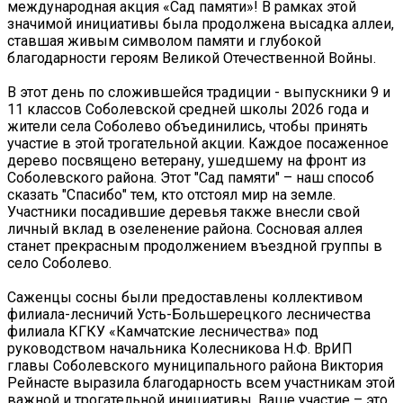
международная акция «Сад памяти»! В рамках этой
значимой инициативы была продолжена высадка аллеи,
ставшая живым символом памяти и глубокой
благодарности героям Великой Отечественной Войны.
В этот день по сложившейся традиции - выпускники 9 и
11 классов Соболевской средней школы 2026 года и
жители села Соболево объединились, чтобы принять
участие в этой трогательной акции. Каждое посаженное
дерево посвящено ветерану, ушедшему на фронт из
Соболевского района. Этот "Сад памяти" – наш способ
сказать "Спасибо" тем, кто отстоял мир на земле.
Участники посадившие деревья также внесли свой
личный вклад в озеленение района. Сосновая аллея
станет прекрасным продолжением въездной группы в
село Соболево.
Саженцы сосны были предоставлены коллективом
филиала-лесничий Усть-Большерецкого лесничества
филиала КГКУ «Камчатские лесничества» под
руководством начальника Колесникова Н.Ф. ВрИП
главы Соболевского муниципального района Виктория
Рейнасте выразила благодарность всем участникам этой
важной и трогательной инициативы. Ваше участие – это