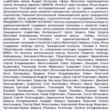
содействия имени Андрея Рылькова, Сфера, Уральская правозащитная
группа, Женщины Евразии, СИБАЛЬТ, Институт прав человека, Фонд защиты
гласности, Российский исследовательский центр по правам человека,
Дальневосточный центр развития гражданских инициатив и социального
партнерства, Пермский региональный правозащитный центр, Гражданское
действие, Центр независимых социологических исследований, Сутяжник,
АКАДЕМИЯ ПО ПРАВАМ ЧЕЛОВЕКА, Частное учреждение в Калининграде по
административной поддержке реализации программ и проектов Совета
Министров северных стран, Центр развития некоммерческих организаций,
Гражданское содействие, Интернешнл-Р, Центр Защиты Прав Средств
Массовой Информации, Институт развития прессы - Сибирь, Частное
учреждение в Санкт-Петербурге по административной поддержке
реализации программ и проектов Совета Министров Северных Стран, Фонд
поддержки свободы прессы, Гражданский контроль, Человек и Закон,
Общественная комиссия по сохранению наследия академика Сахарова,
МЕМО. РУ, Институт региональной прессы, Институт Развития Свободы
Информации, Экозащита!-Женсовет, Общественный вердикт, Евразийская
антимонопольная ассоциация, Дзугкоева Регина Николаевна, Кривенко
Сергей Владимирович, Милославский Павел Юрьевич, Шнырова Ольга
Вадимовна, Чанышева Лилия Айратовна, Сидорович Ольга Борисовна,
Туровский Александр Алексеевич, Васильева Анастасия Евгеньевна, Ривина
Анна Валерьевна, Бурдина Юлия Владимировна, Бойко Анатолий
Николаевич, Пивоваров Андрей Сергеевич, Дугин Сергей Георгиевич, Аверин
Виталий Евгеньевич, Барахоев Магомед Бекханович, Шевченко Дмитрий
Александрович, Шарипков Олег Викторович, Мошель Ирина Ароновна,
Шведов Григорий Сергеевич, Пономарев Лев Александрович, Созаев
Валерий Валерьевич, Каргалицкий Борис Юльевич, Исакова Ирина
Александровна, Исламов Тимур Рифгатович, Романова Ольга Евгеньевна,
Щаров Сергей Алексадрович, Цирульников Борис Альбертович, Халидова
Марина Владимировна, Людевиг Марина Зариевна, Федотова Галина
Анатольевна, Паутов Юрий Анатольевич, Верховский Александр Маркович,
Пислакова-Паркер Марина Петровна, Кочеткова Татьяна Владимировна,