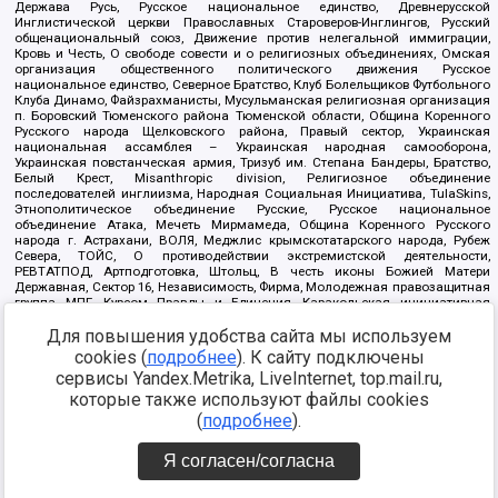
Держава Русь, Русское национальное единство, Древнерусской
Инглистической церкви Православных Староверов-Инглингов, Русский
общенациональный союз, Движение против нелегальной иммиграции,
Кровь и Честь, О свободе совести и о религиозных объединениях, Омская
организация общественного политического движения Русское
национальное единство, Северное Братство, Клуб Болельщиков Футбольного
Клуба Динамо, Файзрахманисты, Мусульманская религиозная организация
п. Боровский Тюменского района Тюменской области, Община Коренного
Русского народа Щелковского района, Правый сектор, Украинская
национальная ассамблея – Украинская народная самооборона,
Украинская повстанческая армия, Тризуб им. Степана Бандеры, Братство,
Белый Крест, Misanthropic division, Религиозное объединение
последователей инглиизма, Народная Социальная Инициатива, TulaSkins,
Этнополитическое объединение Русские, Русское национальное
объединение Атака, Мечеть Мирмамеда, Община Коренного Русского
народа г. Астрахани, ВОЛЯ, Меджлис крымскотатарского народа, Рубеж
Севера, ТОЙС, О противодействии экстремистской деятельности,
РЕВТАТПОД, Артподготовка, Штольц, В честь иконы Божией Матери
Державная, Сектор 16, Независимость, Фирма, Молодежная правозащитная
группа МПГ, Курсом Правды и Единения, Каракольская инициативная
группа, Автоград Крю, Союз Славянских Сил Руси, Алля-Аят,
Благотворительный пансионат Ак Умут, Русская республика Русь,
Для повышения удобства сайта мы используем
Арестантское уголовное единство, Башкорт, Нация и свобода, W.H.С., Фалунь
cookies (
подробнее
). К сайту подключены
Дафа, Иртыш Ultras, Русский Патриотический клуб-Новокузнецк/РПК,
сервисы Yandex.Metrika, LiveInternet, top.mail.ru,
Сибирский державный союз, Фонд борьбы с коррупцией, Фонд защиты прав
граждан, Штабы Навального, Совет граждан СССР Прикубанского округа г.
которые также используют файлы cookies
Краснодара
(
подробнее
).
Источник:
https://minjust.gov.ru/ru/documents/7822/
данные на
08.12.2021
Я согласен/согласна