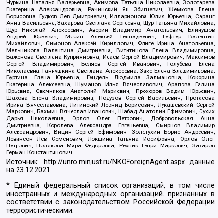
Чуркина Наталья Валерьевна, Акимова Татьяна Николаевна, Золотарева
Екатерина Александровна, Рачинский Ян Збигневич, Жемкова Елена
Борисовна, Гудков Лев Дмитриевич, Илларионова Юлия Юрьевна, Саранг
Анна Васильевна, Захарова Светлана Сергеевна, Щур Татьяна Михайловна,
Щур Николай Алексеевич, Аверин Владимир Анатольевич, Блинушов
Андрей Юрьевич, Мосин Алексей Геннадьевич, Гефтер Валентин
Михайлович, Симонов Алексей Кириллович, Флиге Ирина Анатольевна,
Мельникова Валентина Дмитриевна, Вититинова Елена Владимировна,
Баженова Светлана Куприяновна, Исаев Сергей Владимирович, Максимов
Сергей Владимирович, Беляев Сергей Иванович, Голубева Елена
Николаевна, Ганнушкина Светлана Алексеевна, Закс Елена Владимировна,
Буртина Елена Юрьевна, Гендель Людмила Залмановна, Кокорина
Екатерина Алексеевна, Шуманов Илья Вячеславович, Арапова Галина
Юрьевна, Свечников Анатолий Мариевич, Прохоров Вадим Юрьевич,
Шахова Елена Владимировна, Подузов Сергей Васильевич, Протасова
Ирина Вячеславовна, Литинский Леонид Борисович, Лукашевский Сергей
Маркович, Бахмин Вячеслав Иванович, Шабад Анатолий Ефимович, Сухих
Дарья Николаевна, Орлов Олег Петрович, Добровольская Анна
Дмитриевна, Королева Александра Евгеньевна, Смирнов Владимир
Александрович, Вицин Сергей Ефимович, Золотухин Борис Андреевич,
Левинсон Лев Семенович, Локшина Татьяна Иосифовна, Орлов Олег
Петрович, Полякова Мара Федоровна, Резник Генри Маркович, Захаров
Герман Константинович
Источник:
http://unro.minjust.ru/NKOForeignAgent.aspx
данные
на
23.12.2021
* Единый федеральный список организаций, в том числе
иностранных и международных организаций, признанных в
соответствии с законодательством Российской Федерации
террористическими: