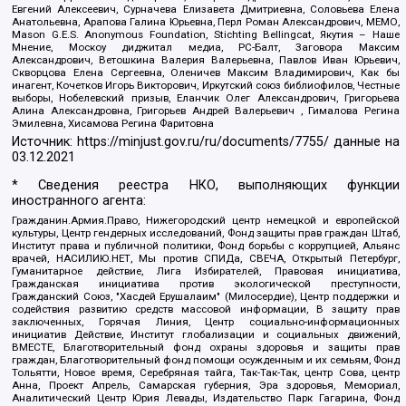
Евгений Алексеевич, Сурначева Елизавета Дмитриевна, Соловьева Елена
Анатольевна, Арапова Галина Юрьевна, Перл Роман Александрович, МЕМО,
Mason G.E.S. Anonymous Foundation, Stichting Bellingcat, Якутия – Наше
Мнение, Москоу диджитал медиа, РС-Балт, Заговора Максим
Александрович, Ветошкина Валерия Валерьевна, Павлов Иван Юрьевич,
Скворцова Елена Сергеевна, Оленичев Максим Владимирович, Как бы
инагент, Кочетков Игорь Викторович, Иркутский союз библиофилов, Честные
выборы, Нобелевский призыв, Еланчик Олег Александрович, Григорьева
Алина Александровна, Григорьев Андрей Валерьевич , Гималова Регина
Эмилевна, Хисамова Регина Фаритовна
Источник:
https://minjust.gov.ru/ru/documents/7755/
данные на
03.12.2021
* Сведения реестра НКО, выполняющих функции
иностранного агента:
Гражданин.Армия.Право, Нижегородский центр немецкой и европейской
культуры, Центр гендерных исследований, Фонд защиты прав граждан Штаб,
Институт права и публичной политики, Фонд борьбы с коррупцией, Альянс
врачей, НАСИЛИЮ.НЕТ, Мы против СПИДа, СВЕЧА, Открытый Петербург,
Гуманитарное действие, Лига Избирателей, Правовая инициатива,
Гражданская инициатива против экологической преступности,
Гражданский Союз, "Хасдей Ерушалаим" (Милосердие), Центр поддержки и
содействия развитию средств массовой информации, В защиту прав
заключенных, Горячая Линия, Центр социально-информационных
инициатив Действие, Институт глобализации и социальных движений,
ВМЕСТЕ, Благотворительный фонд охраны здоровья и защиты прав
граждан, Благотворительный фонд помощи осужденным и их семьям, Фонд
Тольятти, Новое время, Серебряная тайга, Так-Так-Так, центр Сова, центр
Анна, Проект Апрель, Самарская губерния, Эра здоровья, Мемориал,
Аналитический Центр Юрия Левады, Издательство Парк Гагарина, Фонд