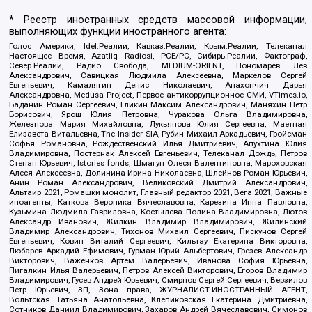
* Реестр иностранных средств массовой информации,
выполняющих функции иностранного агента:
Голос Америки, Idel.Реалии, Кавказ.Реалии, Крым.Реалии, Телеканал
Настоящее Время, Azatliq Radiosi, PCE/PC, Сибирь.Реалии, Фактограф,
Север.Реалии, Радио Свобода, MEDIUM-ORIENT, Пономарев Лев
Александрович, Савицкая Людмила Алексеевна, Маркелов Сергей
Евгеньевич, Камалягин Денис Николаевич, Апахончич Дарья
Александровна, Medusa Project, Первое антикоррупционное СМИ, VTimes.io,
Баданин Роман Сергеевич, Гликин Максим Александрович, Маняхин Петр
Борисович, Ярош Юлия Петровна, Чуракова Ольга Владимировна,
Железнова Мария Михайловна, Лукьянова Юлия Сергеевна, Маетная
Елизавета Витальевна, The Insider SIA, Рубин Михаил Аркадьевич, Гройсман
Софья Романовна, Рождественский Илья Дмитриевич, Апухтина Юлия
Владимировна, Постернак Алексей Евгеньевич, Телеканал Дождь, Петров
Степан Юрьевич, Istories fonds, Шмагун Олеся Валентиновна, Мароховская
Алеся Алексеевна, Долинина Ирина Николаевна, Шлейнов Роман Юрьевич,
Анин Роман Александрович, Великовский Дмитрий Александрович,
Альтаир 2021, Ромашки монолит, Главный редактор 2021, Вега 2021, Важные
иноагенты, Каткова Вероника Вячеславовна, Карезина Инна Павловна,
Кузьмина Людмила Гавриловна, Костылева Полина Владимировна, Лютов
Александр Иванович, Жилкин Владимир Владимирович, Жилинский
Владимир Александрович, Тихонов Михаил Сергеевич, Пискунов Сергей
Евгеньевич, Ковин Виталий Сергеевич, Кильтау Екатерина Викторовна,
Любарев Аркадий Ефимович, Гурман Юрий Альбертович, Грезев Александр
Викторович, Важенков Артем Валерьевич, Иванова София Юрьевна,
Пигалкин Илья Валерьевич, Петров Алексей Викторович, Егоров Владимир
Владимирович, Гусев Андрей Юрьевич, Смирнов Сергей Сергеевич, Верзилов
Петр Юрьевич, ЗП, Зона права, ЖУРНАЛИСТ-ИНОСТРАННЫЙ АГЕНТ,
Вольтская Татьяна Анатольевна, Клепиковская Екатерина Дмитриевна,
Сотников Даниил Владимирович, Захаров Андрей Вячеславович, Симонов