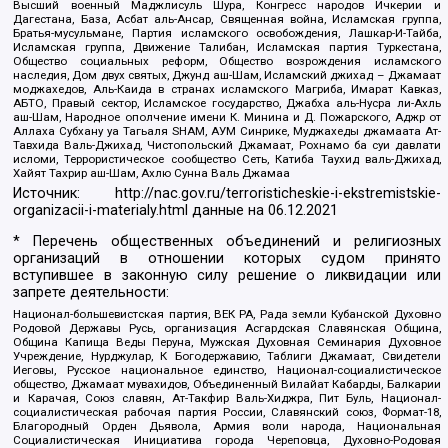
Высший военный Маджлисуль Шура, Конгресс народов Ичкерии и
Дагестана, База, Асбат аль-Ансар, Священная война, Исламская группа,
Братья-мусульмане, Партия исламского освобождения, Лашкар-И-Тайба,
Исламская группа, Движение Талибан, Исламская партия Туркестана,
Общество социальных реформ, Общество возрождения исламского
наследия, Дом двух святых, Джунд аш-Шам, Исламский джихад – Джамаат
моджахедов, Аль-Каида в странах исламского Магриба, Имарат Кавказ,
АБТО, Правый сектор, Исламское государство, Джабха аль-Нусра ли-Ахль
аш-Шам, Народное ополчение имени К. Минина и Д. Пожарского, Аджр от
Аллаха Субхану уа Тагьаля SHAM, АУМ Синрике, Муджахеды джамаата Ат-
Тавхида Валь-Джихад, Чистопольский Джамаат, Рохнамо ба суи давлати
исломи, Террористическое сообщество Сеть, Катиба Таухид валь-Джихад,
Хайят Тахрир аш-Шам, Ахлю Сунна Валь Джамаа
Источник:
http://nac.gov.ru/terroristicheskie-i-ekstremistskie-
organizacii-i-materialy.html
данные на
06.12.2021
* Перечень общественных объединений и религиозных
организаций в отношении которых судом принято
вступившее в законную силу решение о ликвидации или
запрете деятельности:
Национал-большевистская партия, ВЕК РА, Рада земли Кубанской Духовно
Родовой Державы Русь, организация Асгардская Славянская Община,
Община Капища Веды Перуна, Мужская Духовная Семинария Духовное
Учреждение, Нурджулар, К Богодержавию, Таблиги Джамаат, Свидетели
Иеговы, Русское национальное единство, Национал-социалистическое
общество, Джамаат мувахидов, Объединенный Вилайат Кабарды, Балкарии
и Карачая, Союз славян, Ат-Такфир Валь-Хиджра, Пит Буль, Национал-
социалистическая рабочая партия России, Славянский союз, Формат-18,
Благородный Орден Дьявола, Армия воли народа, Национальная
Социалистическая Инициатива города Череповца, Духовно-Родовая