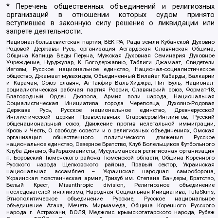
* Перечень общественных объединений и религиозных
организаций в отношении которых судом принято
вступившее в законную силу решение о ликвидации или
запрете деятельности:
Национал-большевистская партия, ВЕК РА, Рада земли Кубанской Духовно
Родовой Державы Русь, организация Асгардская Славянская Община,
Община Капища Веды Перуна, Мужская Духовная Семинария Духовное
Учреждение, Нурджулар, К Богодержавию, Таблиги Джамаат, Свидетели
Иеговы, Русское национальное единство, Национал-социалистическое
общество, Джамаат мувахидов, Объединенный Вилайат Кабарды, Балкарии
и Карачая, Союз славян, Ат-Такфир Валь-Хиджра, Пит Буль, Национал-
социалистическая рабочая партия России, Славянский союз, Формат-18,
Благородный Орден Дьявола, Армия воли народа, Национальная
Социалистическая Инициатива города Череповца, Духовно-Родовая
Держава Русь, Русское национальное единство, Древнерусской
Инглистической церкви Православных Староверов-Инглингов, Русский
общенациональный союз, Движение против нелегальной иммиграции,
Кровь и Честь, О свободе совести и о религиозных объединениях, Омская
организация общественного политического движения Русское
национальное единство, Северное Братство, Клуб Болельщиков Футбольного
Клуба Динамо, Файзрахманисты, Мусульманская религиозная организация
п. Боровский Тюменского района Тюменской области, Община Коренного
Русского народа Щелковского района, Правый сектор, Украинская
национальная ассамблея – Украинская народная самооборона,
Украинская повстанческая армия, Тризуб им. Степана Бандеры, Братство,
Белый Крест, Misanthropic division, Религиозное объединение
последователей инглиизма, Народная Социальная Инициатива, TulaSkins,
Этнополитическое объединение Русские, Русское национальное
объединение Атака, Мечеть Мирмамеда, Община Коренного Русского
народа г. Астрахани, ВОЛЯ, Меджлис крымскотатарского народа, Рубеж