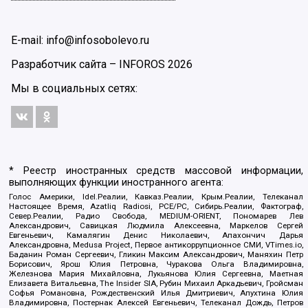
E-mail: info@infosobolevo.ru
Разработчик сайта –
INFOROS
2026
Мы в социальных сетях:
* Реестр иностранных средств массовой информации,
выполняющих функции иностранного агента:
Голос Америки, Idel.Реалии, Кавказ.Реалии, Крым.Реалии, Телеканал
Настоящее Время, Azatliq Radiosi, PCE/PC, Сибирь.Реалии, Фактограф,
Север.Реалии, Радио Свобода, MEDIUM-ORIENT, Пономарев Лев
Александрович, Савицкая Людмила Алексеевна, Маркелов Сергей
Евгеньевич, Камалягин Денис Николаевич, Апахончич Дарья
Александровна, Medusa Project, Первое антикоррупционное СМИ, VTimes.io,
Баданин Роман Сергеевич, Гликин Максим Александрович, Маняхин Петр
Борисович, Ярош Юлия Петровна, Чуракова Ольга Владимировна,
Железнова Мария Михайловна, Лукьянова Юлия Сергеевна, Маетная
Елизавета Витальевна, The Insider SIA, Рубин Михаил Аркадьевич, Гройсман
Софья Романовна, Рождественский Илья Дмитриевич, Апухтина Юлия
Владимировна, Постернак Алексей Евгеньевич, Телеканал Дождь, Петров