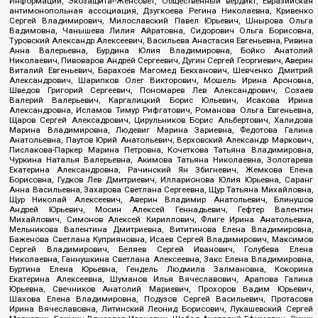
Информации, Экозащита!-Женсовет, Общественный вердикт, Евразийская
антимонопольная ассоциация, Дзугкоева Регина Николаевна, Кривенко
Сергей Владимирович, Милославский Павел Юрьевич, Шнырова Ольга
Вадимовна, Чанышева Лилия Айратовна, Сидорович Ольга Борисовна,
Туровский Александр Алексеевич, Васильева Анастасия Евгеньевна, Ривина
Анна Валерьевна, Бурдина Юлия Владимировна, Бойко Анатолий
Николаевич, Пивоваров Андрей Сергеевич, Дугин Сергей Георгиевич, Аверин
Виталий Евгеньевич, Барахоев Магомед Бекханович, Шевченко Дмитрий
Александрович, Шарипков Олег Викторович, Мошель Ирина Ароновна,
Шведов Григорий Сергеевич, Пономарев Лев Александрович, Созаев
Валерий Валерьевич, Каргалицкий Борис Юльевич, Исакова Ирина
Александровна, Исламов Тимур Рифгатович, Романова Ольга Евгеньевна,
Щаров Сергей Алексадрович, Цирульников Борис Альбертович, Халидова
Марина Владимировна, Людевиг Марина Зариевна, Федотова Галина
Анатольевна, Паутов Юрий Анатольевич, Верховский Александр Маркович,
Пислакова-Паркер Марина Петровна, Кочеткова Татьяна Владимировна,
Чуркина Наталья Валерьевна, Акимова Татьяна Николаевна, Золотарева
Екатерина Александровна, Рачинский Ян Збигневич, Жемкова Елена
Борисовна, Гудков Лев Дмитриевич, Илларионова Юлия Юрьевна, Саранг
Анна Васильевна, Захарова Светлана Сергеевна, Щур Татьяна Михайловна,
Щур Николай Алексеевич, Аверин Владимир Анатольевич, Блинушов
Андрей Юрьевич, Мосин Алексей Геннадьевич, Гефтер Валентин
Михайлович, Симонов Алексей Кириллович, Флиге Ирина Анатольевна,
Мельникова Валентина Дмитриевна, Вититинова Елена Владимировна,
Баженова Светлана Куприяновна, Исаев Сергей Владимирович, Максимов
Сергей Владимирович, Беляев Сергей Иванович, Голубева Елена
Николаевна, Ганнушкина Светлана Алексеевна, Закс Елена Владимировна,
Буртина Елена Юрьевна, Гендель Людмила Залмановна, Кокорина
Екатерина Алексеевна, Шуманов Илья Вячеславович, Арапова Галина
Юрьевна, Свечников Анатолий Мариевич, Прохоров Вадим Юрьевич,
Шахова Елена Владимировна, Подузов Сергей Васильевич, Протасова
Ирина Вячеславовна, Литинский Леонид Борисович, Лукашевский Сергей