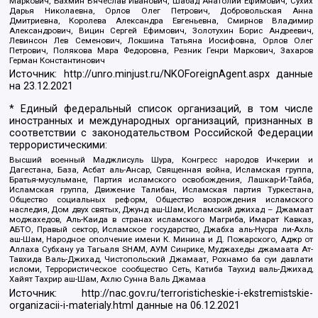
Маркович, Бахмин Вячеслав Иванович, Шабад Анатолий Ефимович, Сухих
Дарья Николаевна, Орлов Олег Петрович, Добровольская Анна
Дмитриевна, Королева Александра Евгеньевна, Смирнов Владимир
Александрович, Вицин Сергей Ефимович, Золотухин Борис Андреевич,
Левинсон Лев Семенович, Локшина Татьяна Иосифовна, Орлов Олег
Петрович, Полякова Мара Федоровна, Резник Генри Маркович, Захаров
Герман Константинович
Источник:
http://unro.minjust.ru/NKOForeignAgent.aspx
данные
на
23.12.2021
* Единый федеральный список организаций, в том числе
иностранных и международных организаций, признанных в
соответствии с законодательством Российской Федерации
террористическими:
Высший военный Маджлисуль Шура, Конгресс народов Ичкерии и
Дагестана, База, Асбат аль-Ансар, Священная война, Исламская группа,
Братья-мусульмане, Партия исламского освобождения, Лашкар-И-Тайба,
Исламская группа, Движение Талибан, Исламская партия Туркестана,
Общество социальных реформ, Общество возрождения исламского
наследия, Дом двух святых, Джунд аш-Шам, Исламский джихад – Джамаат
моджахедов, Аль-Каида в странах исламского Магриба, Имарат Кавказ,
АБТО, Правый сектор, Исламское государство, Джабха аль-Нусра ли-Ахль
аш-Шам, Народное ополчение имени К. Минина и Д. Пожарского, Аджр от
Аллаха Субхану уа Тагьаля SHAM, АУМ Синрике, Муджахеды джамаата Ат-
Тавхида Валь-Джихад, Чистопольский Джамаат, Рохнамо ба суи давлати
исломи, Террористическое сообщество Сеть, Катиба Таухид валь-Джихад,
Хайят Тахрир аш-Шам, Ахлю Сунна Валь Джамаа
Источник:
http://nac.gov.ru/terroristicheskie-i-ekstremistskie-
organizacii-i-materialy.html
данные на
06.12.2021