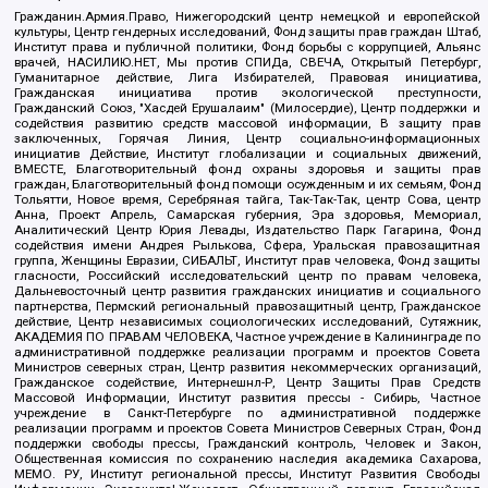
Гражданин.Армия.Право, Нижегородский центр немецкой и европейской
культуры, Центр гендерных исследований, Фонд защиты прав граждан Штаб,
Институт права и публичной политики, Фонд борьбы с коррупцией, Альянс
врачей, НАСИЛИЮ.НЕТ, Мы против СПИДа, СВЕЧА, Открытый Петербург,
Гуманитарное действие, Лига Избирателей, Правовая инициатива,
Гражданская инициатива против экологической преступности,
Гражданский Союз, "Хасдей Ерушалаим" (Милосердие), Центр поддержки и
содействия развитию средств массовой информации, В защиту прав
заключенных, Горячая Линия, Центр социально-информационных
инициатив Действие, Институт глобализации и социальных движений,
ВМЕСТЕ, Благотворительный фонд охраны здоровья и защиты прав
граждан, Благотворительный фонд помощи осужденным и их семьям, Фонд
Тольятти, Новое время, Серебряная тайга, Так-Так-Так, центр Сова, центр
Анна, Проект Апрель, Самарская губерния, Эра здоровья, Мемориал,
Аналитический Центр Юрия Левады, Издательство Парк Гагарина, Фонд
содействия имени Андрея Рылькова, Сфера, Уральская правозащитная
группа, Женщины Евразии, СИБАЛЬТ, Институт прав человека, Фонд защиты
гласности, Российский исследовательский центр по правам человека,
Дальневосточный центр развития гражданских инициатив и социального
партнерства, Пермский региональный правозащитный центр, Гражданское
действие, Центр независимых социологических исследований, Сутяжник,
АКАДЕМИЯ ПО ПРАВАМ ЧЕЛОВЕКА, Частное учреждение в Калининграде по
административной поддержке реализации программ и проектов Совета
Министров северных стран, Центр развития некоммерческих организаций,
Гражданское содействие, Интернешнл-Р, Центр Защиты Прав Средств
Массовой Информации, Институт развития прессы - Сибирь, Частное
учреждение в Санкт-Петербурге по административной поддержке
реализации программ и проектов Совета Министров Северных Стран, Фонд
поддержки свободы прессы, Гражданский контроль, Человек и Закон,
Общественная комиссия по сохранению наследия академика Сахарова,
МЕМО. РУ, Институт региональной прессы, Институт Развития Свободы