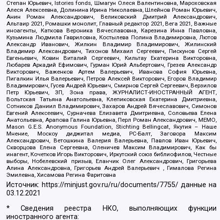
Степан Юрьевич, Istories fonds, Шмагун Олеся Валентиновна, Мароховская
Алеся Алексеевна, Долинина Ирина Николаевна, Шлейнов Роман Юрьевич,
Анин Роман Александрович, Великовский Дмитрий Александрович,
Альтаир 2021, Ромашки монолит, Главный редактор 2021, Вега 2021, Важные
иноагенты, Каткова Вероника Вячеславовна, Карезина Инна Павловна,
Кузьмина Людмила Гавриловна, Костылева Полина Владимировна, Лютов
Александр Иванович, Жилкин Владимир Владимирович, Жилинский
Владимир Александрович, Тихонов Михаил Сергеевич, Пискунов Сергей
Евгеньевич, Ковин Виталий Сергеевич, Кильтау Екатерина Викторовна,
Любарев Аркадий Ефимович, Гурман Юрий Альбертович, Грезев Александр
Викторович, Важенков Артем Валерьевич, Иванова София Юрьевна,
Пигалкин Илья Валерьевич, Петров Алексей Викторович, Егоров Владимир
Владимирович, Гусев Андрей Юрьевич, Смирнов Сергей Сергеевич, Верзилов
Петр Юрьевич, ЗП, Зона права, ЖУРНАЛИСТ-ИНОСТРАННЫЙ АГЕНТ,
Вольтская Татьяна Анатольевна, Клепиковская Екатерина Дмитриевна,
Сотников Даниил Владимирович, Захаров Андрей Вячеславович, Симонов
Евгений Алексеевич, Сурначева Елизавета Дмитриевна, Соловьева Елена
Анатольевна, Арапова Галина Юрьевна, Перл Роман Александрович, МЕМО,
Mason G.E.S. Anonymous Foundation, Stichting Bellingcat, Якутия – Наше
Мнение, Москоу диджитал медиа, РС-Балт, Заговора Максим
Александрович, Ветошкина Валерия Валерьевна, Павлов Иван Юрьевич,
Скворцова Елена Сергеевна, Оленичев Максим Владимирович, Как бы
инагент, Кочетков Игорь Викторович, Иркутский союз библиофилов, Честные
выборы, Нобелевский призыв, Еланчик Олег Александрович, Григорьева
Алина Александровна, Григорьев Андрей Валерьевич , Гималова Регина
Эмилевна, Хисамова Регина Фаритовна
Источник:
https://minjust.gov.ru/ru/documents/7755/
данные на
03.12.2021
* Сведения реестра НКО, выполняющих функции
иностранного агента: