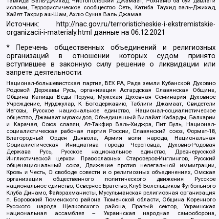
Тавхида Валь-Джихад, Чистопольский Джамаат, Рохнамо ба суи давлати
исломи, Террористическое сообщество Сеть, Катиба Таухид валь-Джихад,
Хайят Тахрир аш-Шам, Ахлю Сунна Валь Джамаа
Источник:
http://nac.gov.ru/terroristicheskie-i-ekstremistskie-
organizacii-i-materialy.html
данные на
06.12.2021
* Перечень общественных объединений и религиозных
организаций в отношении которых судом принято
вступившее в законную силу решение о ликвидации или
запрете деятельности:
Национал-большевистская партия, ВЕК РА, Рада земли Кубанской Духовно
Родовой Державы Русь, организация Асгардская Славянская Община,
Община Капища Веды Перуна, Мужская Духовная Семинария Духовное
Учреждение, Нурджулар, К Богодержавию, Таблиги Джамаат, Свидетели
Иеговы, Русское национальное единство, Национал-социалистическое
общество, Джамаат мувахидов, Объединенный Вилайат Кабарды, Балкарии
и Карачая, Союз славян, Ат-Такфир Валь-Хиджра, Пит Буль, Национал-
социалистическая рабочая партия России, Славянский союз, Формат-18,
Благородный Орден Дьявола, Армия воли народа, Национальная
Социалистическая Инициатива города Череповца, Духовно-Родовая
Держава Русь, Русское национальное единство, Древнерусской
Инглистической церкви Православных Староверов-Инглингов, Русский
общенациональный союз, Движение против нелегальной иммиграции,
Кровь и Честь, О свободе совести и о религиозных объединениях, Омская
организация общественного политического движения Русское
национальное единство, Северное Братство, Клуб Болельщиков Футбольного
Клуба Динамо, Файзрахманисты, Мусульманская религиозная организация
п. Боровский Тюменского района Тюменской области, Община Коренного
Русского народа Щелковского района, Правый сектор, Украинская
национальная ассамблея – Украинская народная самооборона,