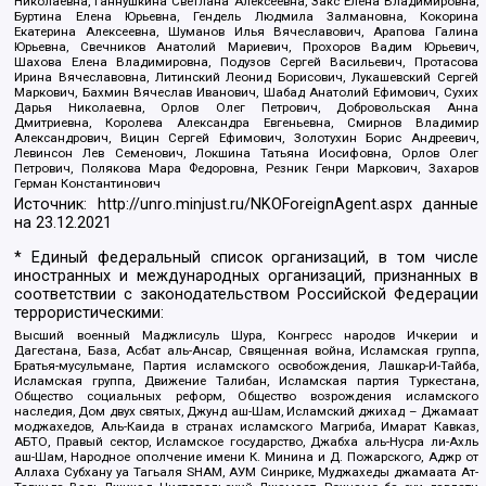
Николаевна, Ганнушкина Светлана Алексеевна, Закс Елена Владимировна,
Буртина Елена Юрьевна, Гендель Людмила Залмановна, Кокорина
Екатерина Алексеевна, Шуманов Илья Вячеславович, Арапова Галина
Юрьевна, Свечников Анатолий Мариевич, Прохоров Вадим Юрьевич,
Шахова Елена Владимировна, Подузов Сергей Васильевич, Протасова
Ирина Вячеславовна, Литинский Леонид Борисович, Лукашевский Сергей
Маркович, Бахмин Вячеслав Иванович, Шабад Анатолий Ефимович, Сухих
Дарья Николаевна, Орлов Олег Петрович, Добровольская Анна
Дмитриевна, Королева Александра Евгеньевна, Смирнов Владимир
Александрович, Вицин Сергей Ефимович, Золотухин Борис Андреевич,
Левинсон Лев Семенович, Локшина Татьяна Иосифовна, Орлов Олег
Петрович, Полякова Мара Федоровна, Резник Генри Маркович, Захаров
Герман Константинович
Источник:
http://unro.minjust.ru/NKOForeignAgent.aspx
данные
на
23.12.2021
* Единый федеральный список организаций, в том числе
иностранных и международных организаций, признанных в
соответствии с законодательством Российской Федерации
террористическими:
Высший военный Маджлисуль Шура, Конгресс народов Ичкерии и
Дагестана, База, Асбат аль-Ансар, Священная война, Исламская группа,
Братья-мусульмане, Партия исламского освобождения, Лашкар-И-Тайба,
Исламская группа, Движение Талибан, Исламская партия Туркестана,
Общество социальных реформ, Общество возрождения исламского
наследия, Дом двух святых, Джунд аш-Шам, Исламский джихад – Джамаат
моджахедов, Аль-Каида в странах исламского Магриба, Имарат Кавказ,
АБТО, Правый сектор, Исламское государство, Джабха аль-Нусра ли-Ахль
аш-Шам, Народное ополчение имени К. Минина и Д. Пожарского, Аджр от
Аллаха Субхану уа Тагьаля SHAM, АУМ Синрике, Муджахеды джамаата Ат-