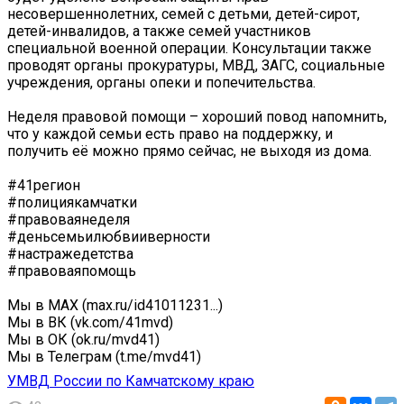
несовершеннолетних, семей с детьми, детей-сирот,
детей-инвалидов, а также семей участников
специальной военной операции. Консультации также
проводят органы прокуратуры, МВД, ЗАГС, социальные
учреждения, органы опеки и попечительства.
Неделя правовой помощи – хороший повод напомнить,
что у каждой семьи есть право на поддержку, и
получить её можно прямо сейчас, не выходя из дома.
#41регион
#полициякамчатки
#правоваянеделя
#деньсемьилюбвииверности
#настражедетства
#правоваяпомощь
Мы в MAX (max.ru/id41011231...)
Мы в ВК (vk.com/41mvd)
Мы в ОК (ok.ru/mvd41)
Мы в Телеграм (t.me/mvd41)
УМВД России по Камчатскому краю