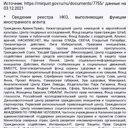
Источник:
https://minjust.gov.ru/ru/documents/7755/
данные на
03.12.2021
* Сведения реестра НКО, выполняющих функции
иностранного агента:
Гражданин.Армия.Право, Нижегородский центр немецкой и европейской
культуры, Центр гендерных исследований, Фонд защиты прав граждан Штаб,
Институт права и публичной политики, Фонд борьбы с коррупцией, Альянс
врачей, НАСИЛИЮ.НЕТ, Мы против СПИДа, СВЕЧА, Открытый Петербург,
Гуманитарное действие, Лига Избирателей, Правовая инициатива,
Гражданская инициатива против экологической преступности,
Гражданский Союз, "Хасдей Ерушалаим" (Милосердие), Центр поддержки и
содействия развитию средств массовой информации, В защиту прав
заключенных, Горячая Линия, Центр социально-информационных
инициатив Действие, Институт глобализации и социальных движений,
ВМЕСТЕ, Благотворительный фонд охраны здоровья и защиты прав
граждан, Благотворительный фонд помощи осужденным и их семьям, Фонд
Тольятти, Новое время, Серебряная тайга, Так-Так-Так, центр Сова, центр
Анна, Проект Апрель, Самарская губерния, Эра здоровья, Мемориал,
Аналитический Центр Юрия Левады, Издательство Парк Гагарина, Фонд
содействия имени Андрея Рылькова, Сфера, Уральская правозащитная
группа, Женщины Евразии, СИБАЛЬТ, Институт прав человека, Фонд защиты
гласности, Российский исследовательский центр по правам человека,
Дальневосточный центр развития гражданских инициатив и социального
партнерства, Пермский региональный правозащитный центр, Гражданское
действие, Центр независимых социологических исследований, Сутяжник,
АКАДЕМИЯ ПО ПРАВАМ ЧЕЛОВЕКА, Частное учреждение в Калининграде по
административной поддержке реализации программ и проектов Совета
Министров северных стран, Центр развития некоммерческих организаций,
Гражданское содействие, Интернешнл-Р, Центр Защиты Прав Средств