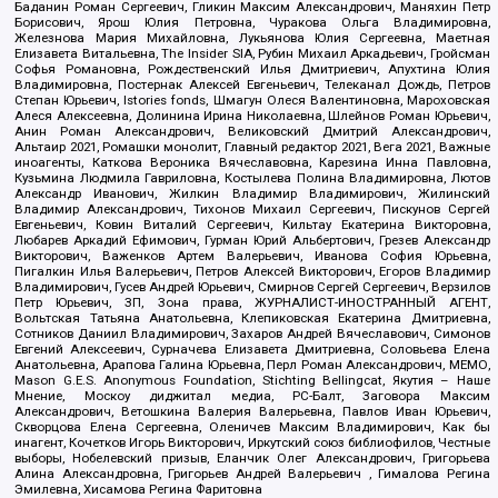
Баданин Роман Сергеевич, Гликин Максим Александрович, Маняхин Петр
Борисович, Ярош Юлия Петровна, Чуракова Ольга Владимировна,
Железнова Мария Михайловна, Лукьянова Юлия Сергеевна, Маетная
Елизавета Витальевна, The Insider SIA, Рубин Михаил Аркадьевич, Гройсман
Софья Романовна, Рождественский Илья Дмитриевич, Апухтина Юлия
Владимировна, Постернак Алексей Евгеньевич, Телеканал Дождь, Петров
Степан Юрьевич, Istories fonds, Шмагун Олеся Валентиновна, Мароховская
Алеся Алексеевна, Долинина Ирина Николаевна, Шлейнов Роман Юрьевич,
Анин Роман Александрович, Великовский Дмитрий Александрович,
Альтаир 2021, Ромашки монолит, Главный редактор 2021, Вега 2021, Важные
иноагенты, Каткова Вероника Вячеславовна, Карезина Инна Павловна,
Кузьмина Людмила Гавриловна, Костылева Полина Владимировна, Лютов
Александр Иванович, Жилкин Владимир Владимирович, Жилинский
Владимир Александрович, Тихонов Михаил Сергеевич, Пискунов Сергей
Евгеньевич, Ковин Виталий Сергеевич, Кильтау Екатерина Викторовна,
Любарев Аркадий Ефимович, Гурман Юрий Альбертович, Грезев Александр
Викторович, Важенков Артем Валерьевич, Иванова София Юрьевна,
Пигалкин Илья Валерьевич, Петров Алексей Викторович, Егоров Владимир
Владимирович, Гусев Андрей Юрьевич, Смирнов Сергей Сергеевич, Верзилов
Петр Юрьевич, ЗП, Зона права, ЖУРНАЛИСТ-ИНОСТРАННЫЙ АГЕНТ,
Вольтская Татьяна Анатольевна, Клепиковская Екатерина Дмитриевна,
Сотников Даниил Владимирович, Захаров Андрей Вячеславович, Симонов
Евгений Алексеевич, Сурначева Елизавета Дмитриевна, Соловьева Елена
Анатольевна, Арапова Галина Юрьевна, Перл Роман Александрович, МЕМО,
Mason G.E.S. Anonymous Foundation, Stichting Bellingcat, Якутия – Наше
Мнение, Москоу диджитал медиа, РС-Балт, Заговора Максим
Александрович, Ветошкина Валерия Валерьевна, Павлов Иван Юрьевич,
Скворцова Елена Сергеевна, Оленичев Максим Владимирович, Как бы
инагент, Кочетков Игорь Викторович, Иркутский союз библиофилов, Честные
выборы, Нобелевский призыв, Еланчик Олег Александрович, Григорьева
Алина Александровна, Григорьев Андрей Валерьевич , Гималова Регина
Эмилевна, Хисамова Регина Фаритовна