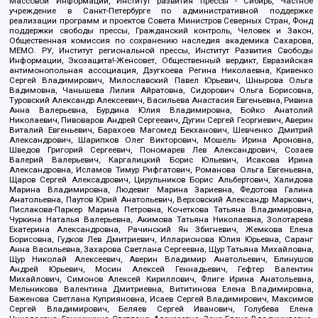
Массовой Информации, Институт развития прессы - Сибирь, Частное
учреждение в Санкт-Петербурге по административной поддержке
реализации программ и проектов Совета Министров Северных Стран, Фонд
поддержки свободы прессы, Гражданский контроль, Человек и Закон,
Общественная комиссия по сохранению наследия академика Сахарова,
МЕМО. РУ, Институт региональной прессы, Институт Развития Свободы
Информации, Экозащита!-Женсовет, Общественный вердикт, Евразийская
антимонопольная ассоциация, Дзугкоева Регина Николаевна, Кривенко
Сергей Владимирович, Милославский Павел Юрьевич, Шнырова Ольга
Вадимовна, Чанышева Лилия Айратовна, Сидорович Ольга Борисовна,
Туровский Александр Алексеевич, Васильева Анастасия Евгеньевна, Ривина
Анна Валерьевна, Бурдина Юлия Владимировна, Бойко Анатолий
Николаевич, Пивоваров Андрей Сергеевич, Дугин Сергей Георгиевич, Аверин
Виталий Евгеньевич, Барахоев Магомед Бекханович, Шевченко Дмитрий
Александрович, Шарипков Олег Викторович, Мошель Ирина Ароновна,
Шведов Григорий Сергеевич, Пономарев Лев Александрович, Созаев
Валерий Валерьевич, Каргалицкий Борис Юльевич, Исакова Ирина
Александровна, Исламов Тимур Рифгатович, Романова Ольга Евгеньевна,
Щаров Сергей Алексадрович, Цирульников Борис Альбертович, Халидова
Марина Владимировна, Людевиг Марина Зариевна, Федотова Галина
Анатольевна, Паутов Юрий Анатольевич, Верховский Александр Маркович,
Пислакова-Паркер Марина Петровна, Кочеткова Татьяна Владимировна,
Чуркина Наталья Валерьевна, Акимова Татьяна Николаевна, Золотарева
Екатерина Александровна, Рачинский Ян Збигневич, Жемкова Елена
Борисовна, Гудков Лев Дмитриевич, Илларионова Юлия Юрьевна, Саранг
Анна Васильевна, Захарова Светлана Сергеевна, Щур Татьяна Михайловна,
Щур Николай Алексеевич, Аверин Владимир Анатольевич, Блинушов
Андрей Юрьевич, Мосин Алексей Геннадьевич, Гефтер Валентин
Михайлович, Симонов Алексей Кириллович, Флиге Ирина Анатольевна,
Мельникова Валентина Дмитриевна, Вититинова Елена Владимировна,
Баженова Светлана Куприяновна, Исаев Сергей Владимирович, Максимов
Сергей Владимирович, Беляев Сергей Иванович, Голубева Елена