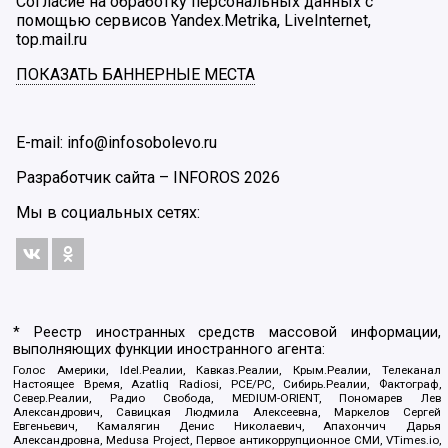
Согласие на обработку персональных данных с
помощью сервисов Yandex.Metrika, LiveInternet,
top.mail.ru
ПОКАЗАТЬ БАННЕРНЫЕ МЕСТА
E-mail: info@infosobolevo.ru
Разработчик сайта –
INFOROS
2026
Мы в социальных сетях:
* Реестр иностранных средств массовой информации,
выполняющих функции иностранного агента:
Голос Америки, Idel.Реалии, Кавказ.Реалии, Крым.Реалии, Телеканал
Настоящее Время, Azatliq Radiosi, PCE/PC, Сибирь.Реалии, Фактограф,
Север.Реалии, Радио Свобода, MEDIUM-ORIENT, Пономарев Лев
Александрович, Савицкая Людмила Алексеевна, Маркелов Сергей
Евгеньевич, Камалягин Денис Николаевич, Апахончич Дарья
Александровна, Medusa Project, Первое антикоррупционное СМИ, VTimes.io,